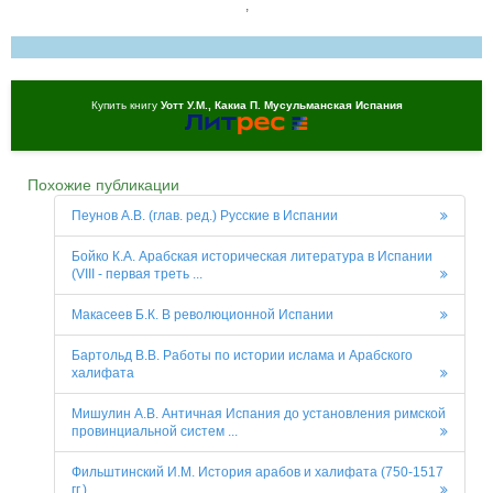
,
Купить книгу
Уотт У.М., Какиа П. Мусульманская Испания
Похожие публикации
Пеунов А.В. (глав. ред.) Русские в Испании
Бойко К.А. Арабская историческая литература в Испании
(VIII - первая треть ...
Макасеев Б.К. В революционной Испании
Бартольд В.В. Работы по истории ислама и Арабского
халифата
Мишулин А.В. Античная Испания до установления римской
провинциальной систем ...
Фильштинский И.М. История арабов и халифата (750-1517
гг.)