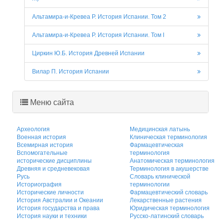
Альтамира-и-Кревеа Р. История Испании. Том 2
Альтамира-и-Кревеа Р. История Испании. Том I
Циркин Ю.Б. История Древней Испании
Вилар П. История Испании
Меню сайта
Археология
Медицинская латынь
Военная история
Клиническая терминология
Всемирная история
Фармацевтическая
Вспомогательные
терминология
исторические дисциплины
Анатомическая терминология
Древняя и средневековая
Терминология в акушерстве
Русь
Словарь клинической
Историография
терминологии
Исторические личности
Фармацевтический словарь
История Австралии и Океании
Лекарственные растения
История государства и права
Юридическая терминология
История науки и техники
Русско-латинский словарь