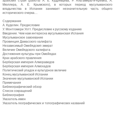
арабских стран (работы А. Е. Кудрявцева, Р. Альтамиры-и-Кревеа, А.
Мюллера, А. Е. Крымского), в которых период мусульманского
владычества в Испании занимает незначительную часть общего
исторического очерка....
Содержание
А. Куделин. Предисловие
У. Монтгомери Уотт. Предисловие к русскому изданию
Введение. Чем нам интересна мусульманская Испания
Мусульманское завоевание
Провинция Дамасского халифата
Независимый Омейядскип эмират
Величие Омейядского халифата
Достижения культуры при Омейядах
Крах арабского правления
Берберская империя Алморавидов
Берберская империя Алмохадов
Политический упадок и культурное величие
Конец мусульманской Испании
Значение мусульманской Испании
Примечания
Библиографический обзор
Список сокращений
Библиография
Указатель имен
Указатель географических и топографических названий