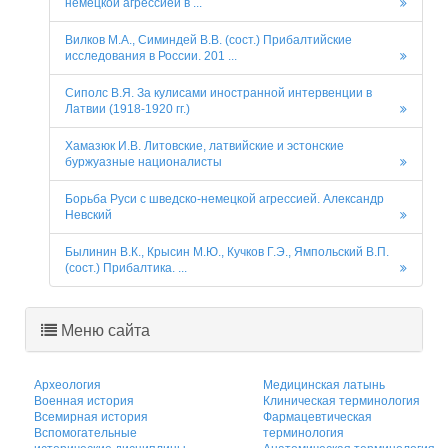
немецкой агрессией в ...
Вилков М.А., Симиндей В.В. (сост.) Прибалтийские
исследования в России. 201 ...
Сиполс В.Я. За кулисами иностранной интервенции в
Латвии (1918-1920 гг.)
Хамазюк И.В. Литовские, латвийские и эстонские
буржуазные националисты
Борьба Руси с шведско-немецкой агрессией. Александр
Невский
Былинин В.К., Крысин М.Ю., Кучков Г.Э., Ямпольский В.П.
(сост.) Прибалтика. ...
Меню сайта
Археология
Медицинская латынь
Военная история
Клиническая терминология
Всемирная история
Фармацевтическая
Вспомогательные
терминология