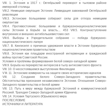
VIII. 1. Эстония в 1917 г.: Октябрьский переворот в тыловом районе
имперской столицы
VIII.2. Немецкая оккупация Эстонии. Ликвидация завоеваний Октябрьской
революции
VIII.3. Эстонские большевики собирают силы для отпора немецким
оккупантам
VIII.4. Противостояние: большевики и буржуазнонационалистические
силы Эстонии в борьбе за власть.... 453 VIII.5. Контрнаступление
внутренних и внешних антибольшевистских сил
VIII.6. Выборы в Учредительное собрание — победа буржуазно-
националистического лагеря
VIII.7. В. Кингисепп о причинах удержания власти в Эстонии буржуазно-
националистическим правительством
VIII.8. Эстония как плацдарм иностранной интервенции и гражданской
войны против Советской России.
Условия и проблемы формирования белой северо-западной армии
VIII.9. Борьба на перекрёстке интересов в тылу антисоветского фронта
VIII. 10. О несостоявшемся выступлении Финляндии
ѴІІІ. 11. Эстонские коммунисты на защите своих исторических идеалов
VIII. 12. Создание белого Северо-Западного правительства.
Обстоятельства признания независимости Эстонии. Отношения Северо-
Западного правительства и белой армии
VIII. 13. Путь к миру между буржуазной Эстонией и коммунистической
Россией. Трагедия Северо-Западной армии Юденича
VIII. 14. Условия Тартуского (Юрьевского) мира
ПОСЛЕСЛОВИЕ
ИСТОЧНИКИ И ЛИТЕРАТУРА