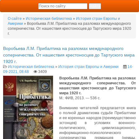
О сайте
»
Историческая библиотека
»
История стран Европы и
Америки
» Воробьева Л.М. Прибалтика на разломах международного
соперничества. От нашествия крестоносцев до Тартуского мира 1920
г.
Воробьева Л.М. Прибалтика на разломах международного
соперничества. От нашествия крестоносцев до Тартуского мира
1920 г.
Историческая библиотека
»
История стран Европы и Америки
14-
09-2021, 08:48
3409
Воробьева Л.М. Прибалтика на разломах
международного соперничества. От
нашествия крестоносцев до Тартуского
мира 1920 г.
М.: ФИВ, 2013. — 536 с.
Вниманию читателей предлагается книга
о полной драматизма судьбе Прибалтики
и ее коренных народов (преимущественно
эстонцев) в условиях военного-
политического, цивилизационного,
информационно-психологического
соперничества германцев (немцы,