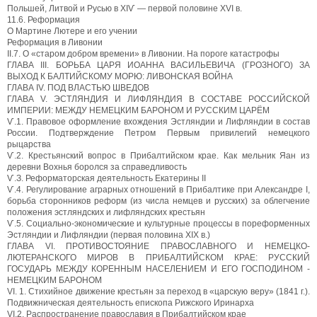
Польшей, Литвой и Русью в ХIѴ — первой половине XVI в.
11.6. Реформация
О Мартине Лютере и его учении
Реформация в Ливонии
II.7. О «старом добром времени» в Ливонии. На пороге катастрофы
ГЛАВА III. БОРЬБА ЦАРЯ ИОАННА ВАСИЛЬЕВИЧА (ГРОЗНОГО) ЗА
ВЫХОД К БАЛТИЙСКОМУ МОРЮ: ЛИВОНСКАЯ ВОЙНА
ГЛАВА IV. ПОД ВЛАСТЬЮ ШВЕДОВ
ГЛАВА V. ЭСТЛЯНДИЯ И ЛИФЛЯНДИЯ В СОСТАВЕ РОССИЙСКОЙ
ИМПЕРИИ: МЕЖДУ НЕМЕЦКИМ БАРОНОМ И РУССКИМ ЦАРЁМ
Ѵ.1. Правовое оформление вхождения Эстляндии и Лифляндии в состав
России. Подтверждение Петром Первым привилегий немецкого
рыцарства
Ѵ.2. Крестьянский вопрос в Прибалтийском крае. Как мельник Яан из
деревни Вохнья боролся за справедливость
Ѵ.З. Реформаторская деятельность Екатерины II
Ѵ.4. Регулирование аграрных отношений в Прибалтике при Александре I,
борьба сторонников реформ (из числа немцев и русских) за облегчение
положения эстляндских и лифляндских крестьян
Ѵ.5. Социально-экономические и культурные процессы в пореформенных
Эстляндии и Лифляндии (первая половина XIX в.)
ГЛАВА VI. ПРОТИВОСТОЯНИЕ ПРАВОСЛАВНОГО И НЕМЕЦКО-
ЛЮТЕРАНСКОГО МИРОВ В ПРИБАЛТИЙСКОМ КРАЕ: РУССКИЙ
ГОСУДАРЬ МЕЖДУ КОРЕННЫМ НАСЕЛЕНИЕМ И ЕГО ГОСПОДИНОМ -
НЕМЕЦКИМ БАРОНОМ
VI. 1. Стихийное движение крестьян за переход в «царскую веру» (1841 г.).
Подвижническая деятельность епископа Рижского Иринарха
VI.2. Распространение православия в Прибалтийском крае