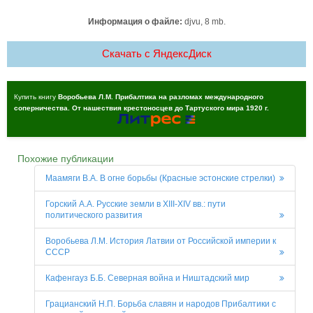
Информация о файле:
djvu, 8 mb.
Скачать c ЯндексДиск
Купить книгу
Воробьева Л.М. Прибалтика на разломах международного
соперничества. От нашествия крестоносцев до Тартуского мира 1920 г.
Похожие публикации
Маамяги В.А. В огне борьбы (Красные эстонские стрелки)
Горский А.А. Русские земли в XIII-XIV вв.: пути
политического развития
Воробьева Л.М. История Латвии от Российской империи к
СССР
Кафенгауз Б.Б. Северная война и Ништадский мир
Грацианский Н.П. Борьба славян и народов Прибалтики с