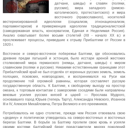
датчане, шведы) и славян (поляки,
русские), мира западного (римско-
католического, протестантского) и мира
восточного (православного), носителей
вестернизированной идеологии (социализм, этнонационализм,
парламентаризм) и приверженцев идеологии традиционалистской
(самодержавная власть, консерватизм, Единая и Неделимая Россия).
Анализ охватывает более восьми столетий (XII - начало XX в.) и
прослеживает процессы, приведшие к отрыву Прибалтики от России в
1920 г.
Восточное и северо-восточное побережье Балтики, где обосновались
древние предки латышей и эстонцев, было исстари ареной жестоких
столкновений мира германского (немцы, датчане, шведы) с миром
славянским (поляки и русские). Никакими естественными границами этот
Прибалтийский край не был отделён от коренных русских земель, земель
полоцких, псковских, новгородских, и воспринимался на Руси как
продолжение той огромной равнины, которая составляет русскую
государственную область. К Балтике, к свободному выходу на простор
океана, к торговым контактам с заморскими соседями были направлены
вековые усилия русских князей и царей — Ярослава Мудрого,
основавшего город Юрьев (теперь Тарту), Александра Невского, Иоаннов
III и IV, Алексея Михайловича, Петра Великого и его преемников.
Потребовалось не одно столетие, прежде чем Россия отвоевала свою
«дедину» и политически утвердилась на северо-восточных и восточных
берегах Балтики. В борьбе за Балтику пролили свою кровь и усеяли
своими костями балтийский берег представители многих поколений