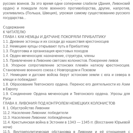
русских воинов. За это время одни соперники слабели (Дания, Ливонский
орден) и покидали поле военного противоборства, другие, напротив,
усиливались (Польша, Швеция), угрожая самому существованию русского
государства...
Содержание
К ЧИТАТЕЛЮ
ГЛАВА I. КАК НЕМЦЫ И ДАТЧАНЕ ПОКОРЯЛИ ПРИБАЛТИКУ
1.1. Древние эстонцы и их соседи до нашествия крестоносцев
1.2. Немецкие купцы открывают путь в Прибалтику
1.3. Подготовка и организация крестовых походов
1.4. Орден меченосцев: назначение, структура, члены
1.5. Привлечение в Ливонию светских колонистов. Покорение ливов
1.6. Упорное сопротивление эстонских племён натиску крестоносцев.
Становление военного союза с Новгородом и Псковом
1.7. Немецкие и датские войска берут эстонские земли с юга и севера в
клещи и побеждают
1.8. Образование Тевтонского ордена. Перенос его деятельности из Азии
в Европу
1.9. Соединение Ордена меченосцев и Тевтонского ордена. Угрозы для
Руси
ГЛАВА II. ЛИВОНИЯ ПОД КОНТРОЛЕМ НЕМЕЦКИХ КОЛОНИСТОВ
II. 1. Обустройство Ливонии
11.2. Население Ливонии: победители
11.3. Население Ливонии: побеждённые
11.4. Крестьянская война в Эстонии в 1343 — 1345 гг. (Восстание Юрьевой
ночи)
11.5. Внутриполитическая обстановка в Ливонии и её отношения с