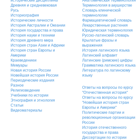
исторические дисциплины
Анатомическая терминология
Древняя и средневековая
Терминология в акушерстве
Русь
Словарь клинической
Историография
терминологии
Исторические личности
Фармацевтический словарь
История Австралии и Океании
Лекарственные растения
История государства и права
Юридическая терминология
История науки и техники
Русско-латинский словарь
История древнего мира
Крылатые фразы и
История стран Азии и Африки
выражения
История стран Европы и
История латинского языка
Америки
Латинский алфавит
Краеведениеи
Латинские (римские) цифры
Мемуары
Грамматика латинского языка
Новая история России
Литература по латинскому
Новейшая история России
языку
Периодические издания
Разное
Ответы на вопросы по курсу
Религиоведение
"Отечественная история"
Учебники по истории
Ответы на вопросы по курсу
Этнография и этнология
"Новейшая история стран
Статьи
Европы и Америки"
Видеоматериалы
Политические партии и
революционные организации
России
История отечественного
государства и права
Диссертации по истории