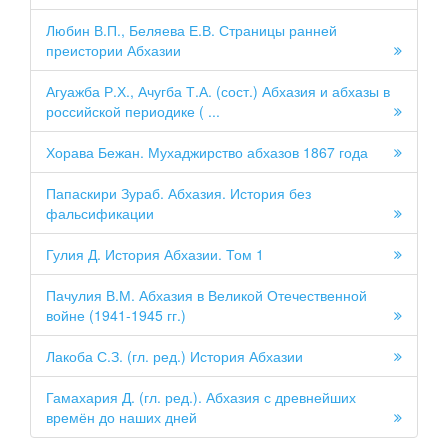
Любин В.П., Беляева Е.В. Страницы ранней
преистории Абхазии
Агуажба Р.Х., Ачугба Т.А. (сост.) Абхазия и абхазы в
российской периодике ( ...
Хорава Бежан. Мухаджирство абхазов 1867 года
Папаскири Зураб. Абхазия. История без
фальсификации
Гулия Д. История Абхазии. Том 1
Пачулия В.М. Абхазия в Великой Отечественной
войне (1941-1945 гг.)
Лакоба С.З. (гл. ред.) История Абхазии
Гамахария Д. (гл. ред.). Абхазия с древнейших
времён до наших дней