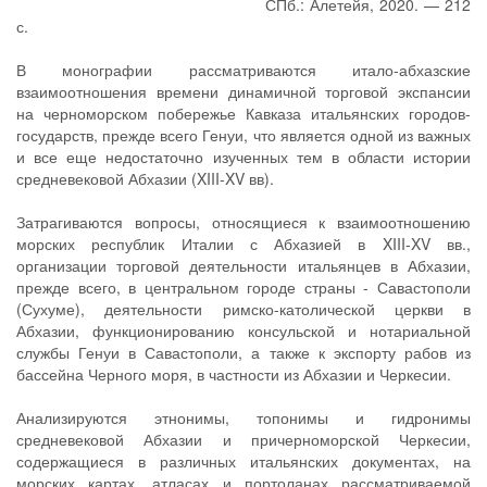
СПб.: Алетейя, 2020. — 212
с.
В монографии рассматриваются итало-абхазские
взаимоотношения времени динамичной торговой экспансии
на черноморском побережье Кавказа итальянских городов-
государств, прежде всего Генуи, что является одной из важных
и все еще недостаточно изученных тем в области истории
средневековой Абхазии (XIII-XV вв).
Затрагиваются вопросы, относящиеся к взаимоотношению
морских республик Италии с Абхазией в XIII-XV вв.,
организации торговой деятельности итальянцев в Абхазии,
прежде всего, в центральном городе страны - Савастополи
(Сухуме), деятельности римско-католической церкви в
Абхазии, функционированию консульской и нотариальной
службы Генуи в Савастополи, а также к экспорту рабов из
бассейна Черного моря, в частности из Абхазии и Черкесии.
Анализируются этнонимы, топонимы и гидронимы
средневековой Абхазии и причерноморской Черкесии,
содержащиеся в различных итальянских документах, на
морских картах, атласах и портоланах рассматриваемой