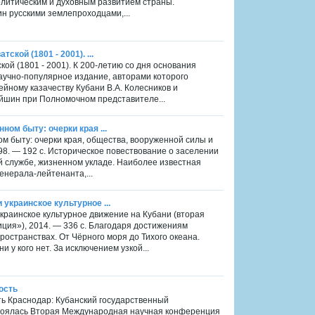
олитическим и духовным развитием страны.
н русскими землепроходцами,...
кой (1801 - 2001). ...
кой (1801 - 2001). К 200-летию со дня основания
научно-популярное издание, авторами которого
ейному казачеству Кубани В.А. Колесников и
ейшин при Полномочном представителе...
ном быту: очерки края ...
ом быту: очерки края, общества, вооруженной силы и
98. — 192 с. Историческое повествование о заселении
ой службе, жизненном укладе. Наиболее известная
генерала-лейтенанта,...
украинское культурное ...
краинское культурное движение на Кубани (вторая
диция»), 2014. — 336 с. Благодаря достижениям
остранствах. От Чёрного моря до Тихого океана.
 у кого нет. За исключением узкой...
ность
сть Краснодар: Кубанский государственный
состоялась Вторая Международная научная конференция