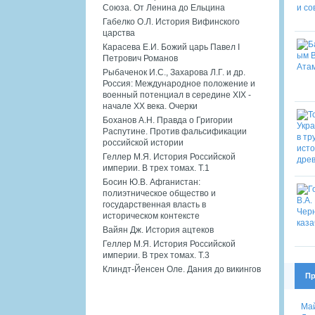
Союза. От Ленина до Ельцина
Габелко О.Л. История Вифинского
царства
Карасева Е.И. Божий царь Павел I
Петрович Романов
Рыбаченок И.С., Захарова Л.Г. и др.
Россия: Международное положение и
военный потенциал в середине XIX -
начале XX века. Очерки
Боханов А.Н. Правда о Григории
Распутине. Против фальсификации
российской истории
Геллер М.Я. История Российской
империи. В трех томах. Т.1
Босин Ю.В. Афганистан:
полиэтническое общество и
государственная власть в
историческом контексте
Вайян Дж. История ацтеков
Геллер М.Я. История Российской
империи. В трех томах. Т.3
Клиндт-Йенсен Оле. Дания до викингов
Пр
Май