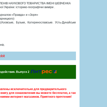
ЕНІВ НАУКОВОГО ТОВАРИСТВА ІМЕНІ ШЕВЧЕНКА
ї України: історико-географічні виміри .
журналов «Правда» и «Зоря»
арницкого)
(Азовське, Бузьке, Катеринославське. Усть-Дунайське
 mb.
bit
одействия. Выпуск 2
авлены исключительно для предварительного
книгу для ознакомления вы можете бесплатно, а так
ниями интернет-магазинов. Приятного прочтения!