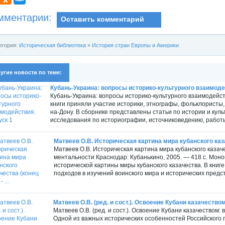
мментарии:
Оставить комментарий
егория:
Историческая библиотека
»
История стран Европы и Америки
угие новости по теме:
Кубань-Украина: вопросы историко-культурного взаимоде
Кубань-Украина: вопросы историко-культурного взаимодейст
книги приняли участие историки, этнографы, фольклористы,
на-Дону. В сборнике представлены статьи по истории и культ
исследования по историографии, источниковедению, работы
Матвеев О.В. Историческая картина мира кубанского казаче
Матвеев О.В. Историческая картина мира кубанского казачес
ментальности Краснодар: Кубанькино, 2005. — 418 с. Мон
исторической картины миры кубанского казачества. В кни
подходов в изучений воинского мира и исторических предст
Матвеев О.В. (ред. и сост.). Освоение Кубани казачеством
Матвеев О.В. (ред. и сост.). Освоение Кубани казачеством:
Одной из важных исторических особенностей Российского