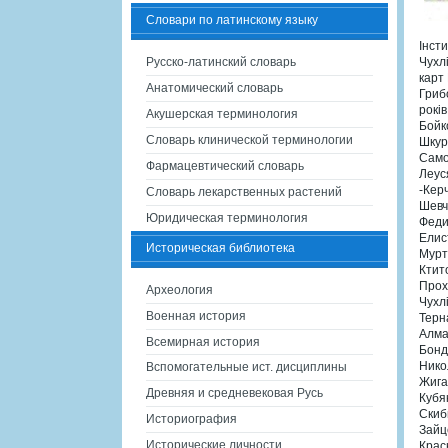
Словари по латинскому языку
Інсти
Русско-латинский словарь
Чухл
карт
Анатомический словарь
Гриб
років
Акушерская терминология
Бойко
Словарь клинической терминологии
Шкур
Само
Фармацевтический словарь
Леус
-Кер
Словарь лекарственных растений
Шевч
Юридическая терминология
Феди
Елис
Историческая библиотека
Мурт
Ктит
Прох
Археология
Чухлі
Военная история
Терн
Алмаз
Всемирная история
Бонд
Нико
Вспомогательные ист. дисциплины
Жига
Древняя и средневековая Русь
Кубя
Скиб
Историография
Зайц
Исторические личности
Крас