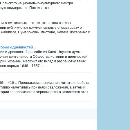
Польского национально-культурного центра
рую поддержали: Посольство...
нига «Атаманы» — о тех, кто стоял во главе
ании публикуются документальные очерки сразу о
 о Рашпиле, Сумарокове-Эльстоне, Чепеге, Кухаренко и
ории и древностей ...
ории и древностей российских Киев: Наукова думка,
ления деятельности Общества истории и древностей
рии Украины. Раскрыт его вклад в разработку таких
го народа 1648—1657 гг.,...
956. – 416 с. Предлагаемая вниманию читателя работа
етливо наметились признаки разложения, а затем и
ории запорожского и черноморского казачества этот