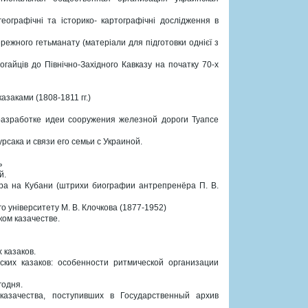
-географічні та історико- картографічні дослідження в
ережного гетьманату (матеріали для підготовки однієї з
гайців до Північно-Західного Кавказу на початку 70-х
заками (1808-1811 гг.)
азработке идеи сооружения железной дороги Туапсе
рсака и связи его семьи с Украиной.
ь
й.
тра на Кубани (штрихи биографии антрепренёра П. В.
го університету М. В. Клочкова (1877-1952)
ком казачестве.
 казаков.
ких казаков: особенности ритмической организации
годня.
казачества, поступивших в Государственный архив