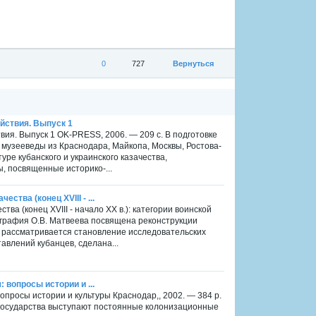
0
727
Вернуться
йствия. Выпуск 1
вия. Выпуск 1 OK-PRESS, 2006. — 209 с. В подготовке
 музееведы из Краснодара, Майкопа, Москвы, Ростова-
уре кубанского и украинского казачества,
, посвященные историко-...
ства (конец XVIII - ...
тва (конец XVIII - начало XX в.): категории воинской
ография О.В. Матвеева посвящена реконструкции
ге рассматривается становление исследовательских
авлений кубанцев, сделана...
: вопросы истории и ...
 вопросы истории и культуры Краснодар,, 2002. — 384 p.
 государства выступают постоянные колонизационные