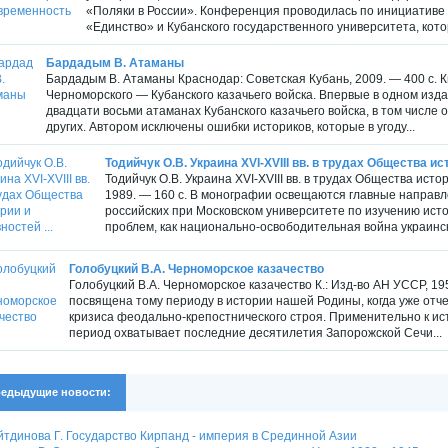
«Поляки в России». Конференция проводилась по инициативе 
«Единство» и Кубанского государственного университета, кото
Бардадым В. Атаманы
Бардадым В. Атаманы Краснодар: Советская Кубань, 2009. — 400 с. К
Черноморского — Кубанского казачьего войска. Впервые в одном изд
двадцати восьми атаманах Кубанского казачьего войска, в том числе
других. Автором исключены ошибки историков, которые в угоду...
Тодийчук О.В. Украина XVI-XVIII вв. в трудах Общества ист
Тодийчук О.В. Украина XVI-XVIII вв. в трудах Общества ист
1989. — 160 с. В монографии освещаются главные направ
российских при Московском университете по изучению исто
проблем, как национально-освободительная война украинско
Голобуцкий В.А. Черноморское казачество
Голобуцкий В.А. Черноморское казачество К.: Изд-во АН УССР, 1
посвящена тому периоду в истории нашей Родины, когда уже отч
кризиса феодально-крепостнического строя. Применительно к ист
период охватывает последние десятилетия Запорожской Сечи...
едыдущие новости:
тдинова Г. Государство Кирпанд - империя в Срединной Азии