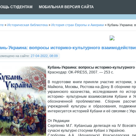
ОЩЬ СТУДЕНТАМ
МОБИЛЬНАЯ ВЕРСИЯ САЙТА
йте
»
Историческая библиотека
»
История стран Европы и Америки
» Кубань-Украина: 
ань-Украина: вопросы историко-культурного взаимодействи
азмещено на сайте:
27-04-2022, 08:09
Кубань-Украина: вопросы историко-культурного
Краснодар: OK-PRESS, 2007. — 253 с.
В подготовке книги приняли участие историки,
Майкопа, Москвы, Ростова-на-Дону. В сборнике пр
украинского казачества, исследования по ист
историко- культурным взаимосвязям Кубани и 
обозначенной проблематике. Сборник рассчи
учреждений культуры и образования, подвижни
интересуется историей Кубани и её связями с Укр
От Редакции
Сергіенко М.Г. Кубанська делегація на IV Всесвіт
сучасні культурні стосунки Кубані з Україною.
Слободян А,А. (Апшеронск) Краснодарская ре