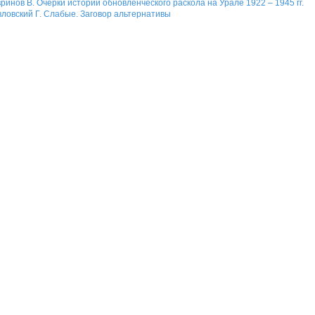
ринов В. Очерки истории обновленческого раскола на Урале 1922 – 1945 гг.
ловский Г. Слабые. Заговор альтернативы