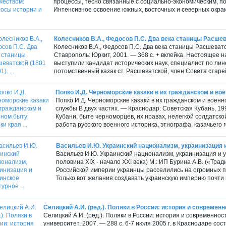
процессы, тесно связанные с социально-экономическим, п
Интенсивное освоение южных, восточных и северных окраи
Колесников В.А., Федосов П.С. Два века станицы Расшеватс
Колесников В.А., Федосов П.С. Два века станицы Расшеватс
Ставрополь: Юркит, 2001. — 368 с. + вклейка. Настоящее 
выступили кандидат исторических наук, специалист по лин
потомственный казак ст. Расшеватской, член Совета стар
Попко И.Д. Черноморские казаки в их гражданском и воен
Попко И.Д. Черноморские казаки в их гражданском и военн
службы В двух частях. — Краснодар: Советская Кубань, 19
Кубани, быте черноморцев, их нравах, нелегкой солдатск
работа русского военного историка, этнографа, казачьего 
Васильев И.Ю. Украинский национализм, украинизация и 
Васильев И.Ю. Украинский национализм, украинизация и у
половина XIX - начало XXI века) М.: ИП Бурина А.В. («Тра
Российской империи украинцы расселились на огромных пр
Только вот желания создавать украинскую империю почти ни
Селицкий А.И. (ред.). Поляки в России: история и современ
Селицкий А.И. (ред.). Поляки в России: история и современно
университет, 2007. — 288 с. 6-7 июля 2005 г. в Краснодаре 