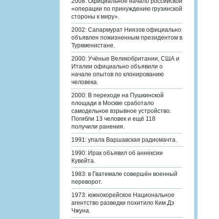
2008: Официальное начало российской
«операции по принуждению грузинской
стороны к миру».
2002: Сапармурат Ниязов официально
объявлен пожизненным президентом в
Туркменистане.
2000: Учёные Великобритании, США и
Италии официально объявили о
начале опытов по клонированию
человека.
2000: В переходе на Пушкинской
площади в Москве сработало
самодельное взрывное устройство.
Погибли 13 человек и ещё 118
получили ранения.
1991: упала Варшавская радиомачта.
1990: Ирак объявил об аннексии
Кувейта.
1983: в Гватемале совершён военный
переворот.
1973: южнокорейское Национальное
агентство разведки похитило Ким Дэ
Чжуна.