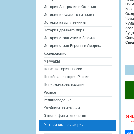
ПУБ
История Австралии и Океании
Кова
Осець
История государства и права
Чума
История науки и техники
Чума
Авра
История древнего мира
Будж
Спис
История стран Азии и Африки
Свед
История стран Европы и Америки
Краеведение
Мемуары
Новая история России
Новейшая история России
Периодические издания
Разное
Религиоведение
Учебники по истории
Этнография и этнология
озна
ж
Материалы по истории