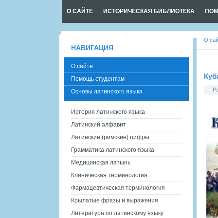
О САЙТЕ
ИСТОРИЧЕСКАЯ БИБЛИОТЕКА
ПОМ
О са
НАВИГАЦИЯ
О сайте
Куб
Помощь студентам
Р
Основы латинского языка
История латинского языка
Латинский алфавит
Латинские (римские) цифры
Грамматика латинского языка
Медицинская латынь
Клиническая терминология
Фармацевтическая терминология
Крылатые фразы и выражения
Литература по латинскому языку