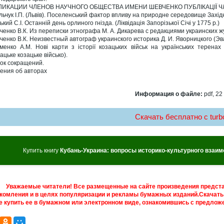
ЛИКАЦИИ ЧЛЕНОВ НАУЧНОГО ОБЩЕСТВА ИМЕНИ ШЕВЧЕНКО ПУБЛІКАЦІЇ ЧЛ
льчук І.П. (Львів). Поселенський фактор впливу на природне середовище Західно
кий С.І. Останній день орлиного гнізда. (Ліквідація Запорізької Січі у 1775 р.)
ченко В.К. Из переписки этнографа М. А. Дикарева с редакциями украинских 
ченко В.К. Неизвестный автограф украинского историка Д. И. Яворницкого (Эв
менко А.М. Нові карти з історії козацьких військ на українських теренах 
ацьке козацьке військо).
ок сокращений.
ения об авторах
Информация о файле:
pdf, 22
Скачать бесплатно c turbo
Купить книгу
Кубань-Украина: вопросы историко-культурного взаим
Уважаемые читатели! Все размещенные на сайте произведения предст
комления и в целях популяризации и рекламы бумажных изданий.Скачать 
е купить ее в бумажном или электронном виде, ознакомившись с предложе