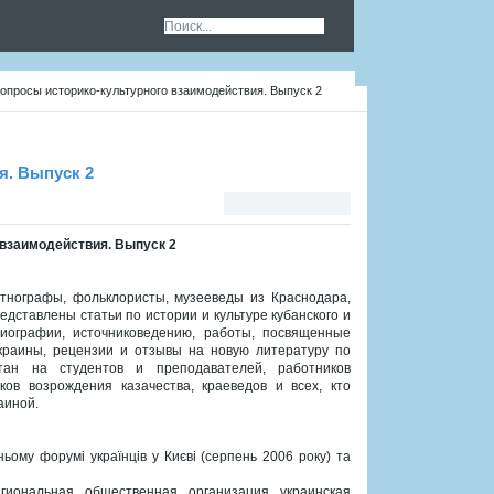
вопросы историко-культурного взаимодействия. Выпуск 2
я. Выпуск 2
 взаимодействия. Выпуск 2
 этнографы, фольклористы, музееведы из Краснодара,
едставлены статьи по истории и культуре кубанского и
ориографии, источниковедению, работы, посвященные
Украины, рецензии и отзывы на новую литературу по
тан на студентов и преподавателей, работников
ков возрождения казачества, краеведов и всех, кто
аиной.
ньому форумі українців у Києві (серпень 2006 року) та
гиональная общественная организация украинская