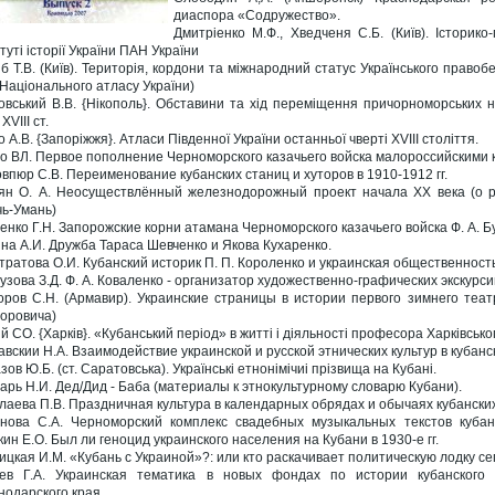
диаспора «Содружество».
Дмитріенко М.Ф., Хведченя С.Б. (Київ). Історико
туті історії України ПАН України
іб Т.В. (Київ). Територія, кордони та міжнародний статус Українського правоб
 Національного атласу України)
овський В.В. {Нікополь}. Обставини та хід переміщення причорноморських но
 XVIII ст.
 А.В. {Запоріжжя}. Атласи Південної України останньої чверті XVIII століття.
о ВЛ. Первое пополнение Черноморского казачьего войска малороссийскими ка
впюр С.В. Переименование кубанских станиц и хуторов в 1910-1912 гг.
ян О. А. Неосуществлённый железнодорожный проект начала XX века (о р
чь-Умань)
енко Г.Н. Запорожские корни атамана Черноморского казачьего войска Ф. А. Бу
на А.И. Дружба Тараса Шевченко и Якова Кухаренко.
тратова О.И. Кубанский историк П. П. Короленко и украинская общественност
узова З.Д. Ф. А. Коваленко - организатор художественно-графических экскурси
оров C.Н. (Армавир). Украинские страницы в истории первого зимнего теа
оровича)
й СО. {Харків}. «Кубанський період» в житті і діяльності професора Харківсько
авскии Н.А. Взаимодействие украинской и русской этнических культур в кубанс
ов Ю.Б. (ст. Саратовська). Українські етнонімічиі прізвища на Кубані.
арь Н.И. Дед/Дид - Баба (материалы к этнокультурному словарю Кубани).
лаева П.В. Праздничная культура в календарных обрядах и обычаях кубанских
нова С.А. Черноморский комплекс свадебных музыкальных текстов кубанс
кин Е.О. Был ли геноцид украинского населения на Кубани в 1930-е гг.
ицкая И.М. «Кубань с Украиной»?: или кто раскачивает политическую лодку се
ев Г.А. Украинская тематика в новых фондах по истории кубанского 
нодарского края.