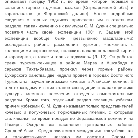
описывает поездку 1902 г., во время которой побывал в
селениях горных таджиков, казахов (Сырдарьинской обл.) и
каракалпаков (в Ферганской долине). Более подробные
сведения о горных таджиках приведены им в отдельном
разделе, так как изучению их культуры С. М. Дудин специально
посвятил часть своей экспедиции 1901 г. Задачи этой
экспедиции вообще были чрезвычайно масштабными:
исследовать районы расселения туркмен, «покончить с
коллекциями сартовскими, положить начало коллекций киргиз
и каракиргиз, а также и горных таджиков» (Л. 12). Он работал
среди туркмен-текинцев в районе Мерва и Ашхабада и
сарыков Тахта-базара, проехал через горные районы
Бухарского ханства, две недели провел в городах Восточного
Туркестана, изучал киргизские кочевья в Алайской долине. В
отчете каждому из этих этапов экспедиции и характеристике
культуры местного населения отведены самостоятельные
разделы. Кроме того, отдельный раздел посвящен узбекам,
причем узбеками С. М. Дудин называет только представителей
кочевых и полукочевых тюркоязычных племен, с которыми
сталкивался во время поездок по Зеравшанской долине и на
Памире. Оседлое же население центральных районов
Средней Азии – Среднеазиатского междуречья, как узбеко- так
и таджикоязычное, названо им сартами. Споры о