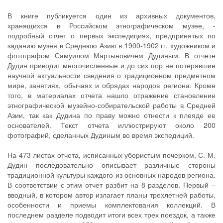
В книге публикуется один из архивных документов,
хранящихся в Российском этнографическом музее, -
подробный отчет о первых экспедициях, предпринятых по
заданию музея в Среднюю Азию в 1900-1902 гг. художником и
фотографом Самуилом Мартыновичем Дудиным. В отчете
Дудин приводит многочисленные и до сих пор не потерявшие
научной актуальности сведения о традиционном предметном
мире, занятиях, обычаях и обрядах народов региона. Кроме
того, в материалах отчета нашло отражение становление
этнографической музейно-собирательской работы в Средней
Азии, так как Дудина по праву можно отнести к плеяде ее
основателей. Текст отчета иллюстрируют около 200
фотографий, сделанных Дудиным во время экспедиций.
На 473 листах отчета, исписанных убористым почерком, С. М.
Дудин последовательно описывает различные стороны
традиционной культуры каждого из основных народов региона.
В соответствии с этим отчет разбит на 8 разделов. Первый –
вводный, в котором автор излагает планы трехлетней работы,
особенности и приемы комплектования коллекций. В
последнем разделе подводит итоги всех трех поездок, а также