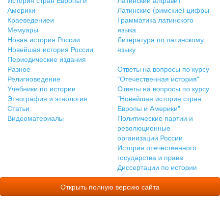
История стран Европы и
Латинский алфавит
Америки
Латинские (римские) цифры
Краеведениеи
Грамматика латинского
Мемуары
языка
Новая история России
Литература по латинскому
Новейшая история России
языку
Периодические издания
Разное
Ответы на вопросы по курсу
Религиоведение
"Отечественная история"
Учебники по истории
Ответы на вопросы по курсу
Этнография и этнология
"Новейшая история стран
Статьи
Европы и Америки"
Видеоматериалы
Политические партии и
революционные
организации России
История отечественного
государства и права
Диссертации по истории
Открыть полную версию сайта