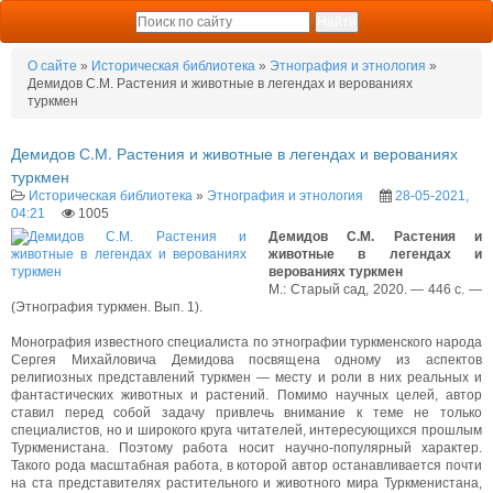
О сайте
»
Историческая библиотека
»
Этнография и этнология
»
Демидов С.М. Растения и животные в легендах и верованиях
туркмен
Демидов С.М. Растения и животные в легендах и верованиях
туркмен
Историческая библиотека
»
Этнография и этнология
28-05-2021,
04:21
1005
Демидов С.М. Растения и
животные в легендах и
верованиях туркмен
М.: Старый сад, 2020. — 446 с. —
(Этнография туркмен. Вып. 1).
Монография известного специалиста по этнографии туркменского народа
Сергея Михайловича Демидова посвящена одному из аспектов
религиозных представлений туркмен — месту и роли в них реальных и
фантастических животных и растений. Помимо научных целей, автор
ставил перед собой задачу привлечь внимание к теме не только
специалистов, но и широкого круга читателей, интересующихся прошлым
Туркменистана. Поэтому работа носит научно-популярный характер.
Такого рода масштабная работа, в которой автор останавливается почти
на ста представителях растительного и животного мира Туркменистана,