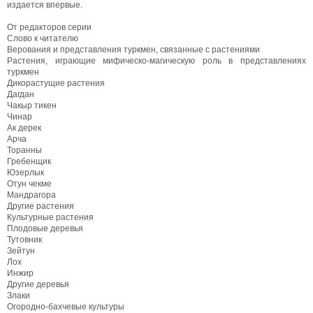
издается впервые.
От редакторов серии
Слово к читателю
Верования и представления туркмен, связанные с растениями
Растения, играющие мифическо-магическую роль в представлениях
туркмен
Дикорастущие растения
Дагдан
Чакыр тикен
Чинар
Ак дерек
Арча
Торанны
Гребенщик
Юзерлык
Отун чекме
Мандрагора
Другие растения
Культурные растения
Плодовые деревья
Тутовник
Зейтун
Лох
Инжир
Другие деревья
Злаки
Огородно-бахчевые культуры