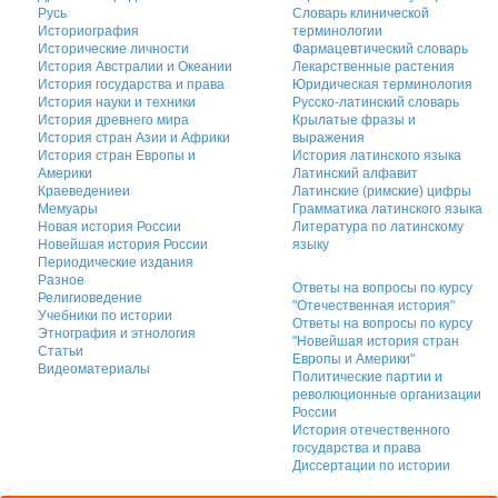
Русь
Словарь клинической
Историография
терминологии
Исторические личности
Фармацевтический словарь
История Австралии и Океании
Лекарственные растения
История государства и права
Юридическая терминология
История науки и техники
Русско-латинский словарь
История древнего мира
Крылатые фразы и
История стран Азии и Африки
выражения
История стран Европы и
История латинского языка
Америки
Латинский алфавит
Краеведениеи
Латинские (римские) цифры
Мемуары
Грамматика латинского языка
Новая история России
Литература по латинскому
Новейшая история России
языку
Периодические издания
Разное
Ответы на вопросы по курсу
Религиоведение
"Отечественная история"
Учебники по истории
Ответы на вопросы по курсу
Этнография и этнология
"Новейшая история стран
Статьи
Европы и Америки"
Видеоматериалы
Политические партии и
революционные организации
России
История отечественного
государства и права
Диссертации по истории