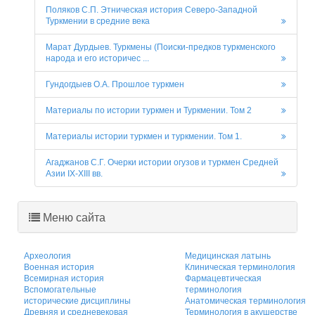
Поляков С.П. Этническая история Северо-Западной
Туркмении в средние века
Марат Дурдыев. Туркмены (Поиски-предков туркменского
народа и его историчес ...
Гундогдыев О.А. Прошлое туркмен
Материалы по истории туркмен и Туркмении. Том 2
Материалы истории туркмен и туркмении. Том 1.
Агаджанов С.Г. Очерки истории огузов и туркмен Средней
Азии IX-XIII вв.
Меню сайта
Археология
Медицинская латынь
Военная история
Клиническая терминология
Всемирная история
Фармацевтическая
Вспомогательные
терминология
исторические дисциплины
Анатомическая терминология
Древняя и средневековая
Терминология в акушерстве