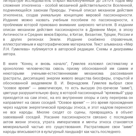
литературе исследователь открыл малоизученный до 1970-х годов мир
сложения этногенеза - особой мозаичной действительности Вселенной,
подчиняющейся законам Природы. Ученый описал механизм действия
этногенеза, создав уникальную концепцию мировой пассионарности.
Издание можно назвать учебным пособием по пассионарности, к
проблемам которой приковано внимание широкого читателя. В издании
описан механизм действия пассионарности в Древнем Мире, в эпоху
Античности и Средних веков Европы, в Китае, Византии, Турции, России и
в других регионах Земли. Издание снабжено справочным,
иллюстративным и картографическим материалом. Текст альманаха «Мир
Л.Н. Гумилева» публикуется в авторской редакции. Схемы и диаграммы
автора.
В книге “Конец и вновь начало”, Гумилев изложил систематику и
хронологию человечества сквозь призму обоснованной им самим и
некоторыми учеными-естественниками механизма рассеивания
(растраты, диссипации) энергии живого вещества биосферы, открытой и
обоснованной академиком В. И. Вернадским. Гумилев выбрал свое
“осевое время” — акматическую, то есть высшую (по-гречески “акме”),
цветуще разрушительную фазу, в которой пассионарный “кряжевый” удар
приходится на сам этнос, на его внутренние опоры и силу перегрева он
направляет на своих соседей. “Осевое время” — это время прохождения
через надлом энергетической природы этноса, и этот надлом переносят
не все народы. Многие сходят со сцены, превращаясь в объект
завоеваний соседей. Угасание пассионарности связано с последним
актом жизни этноса, утрата императивов и мечты этноса становятся
мемориальной частью его существования. Растратившие свои “акме”
народы вписываются в культурный ландшафт как часть последнего.