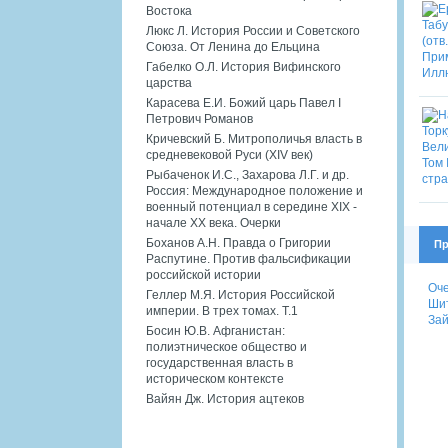
Востока
Люкс Л. История России и Советского
Союза. От Ленина до Ельцина
Габелко О.Л. История Вифинского
царства
Карасева Е.И. Божий царь Павел I
Петрович Романов
Кричевский Б. Митрополичья власть в
средневековой Руси (XIV век)
Рыбаченок И.С., Захарова Л.Г. и др.
Россия: Международное положение и
военный потенциал в середине XIX -
начале XX века. Очерки
Боханов А.Н. Правда о Григории
Пр
Распутине. Против фальсификации
российской истории
Оче
Геллер М.Я. История Российской
Шит
империи. В трех томах. Т.1
Зай
Босин Ю.В. Афганистан:
полиэтническое общество и
государственная власть в
историческом контексте
Вайян Дж. История ацтеков