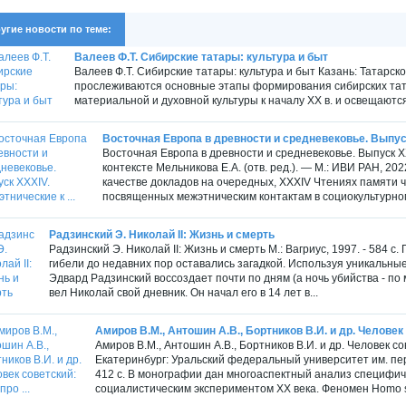
угие новости по теме:
Валеев Ф.Т. Сибирские татары: культура и быт
Валеев Ф.Т. Сибирские татары: культура и быт Казань: Татарско
прослеживаются основные этапы формирования сибирских тата
материальной и духовной культуры к началу XX в. и освещаютс
Восточная Европа в древности и средневековье. Выпуск
Восточная Европа в древности и средневековье. Выпуск X
контексте Мельникова Е.А. (отв. ред.). — М.: ИВИ РАН, 20
качестве докладов на очередных, XXXIV Чтениях памяти чл
посвященных межэтническим контактам в социокультурном 
Радзинский Э. Николай II: Жизнь и смерть
Радзинский Э. Николай II: Жизнь и смерть М.: Вагриус, 1997. - 584
гибели до недавних пор оставались загадкой. Используя уникальны
Эдвард Радзинский воссоздает почти по дням (а ночь убийства - п
вел Николай свой дневник. Он начал его в 14 лет в...
Амиров В.М., Антошин А.В., Бортников В.И. и др. Человек с
Амиров В.М., Антошин А.В., Бортников В.И. и др. Человек сов
Екатеринбург: Уральский федеральный университет им. пер
412 с. В монографии дан многоаспектный анализ специфич
социалистическим экспериментом ХХ века. Феномен Homo so