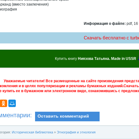
рканд (вместо заключения)
иография
Информация о файле:
pdf, 16
Скачать бесплатно c turbo
Купить книгу
Ниязова Татьяна. Made in USSR
Уважаемые читатели! Все размещенные на сайте произведения предст
комления и в целях популяризации и рекламы бумажных изданий.Скачать 
е купить ее в бумажном или электронном виде, ознакомившись с предложе
мментарии:
Оставить комментарий
егория:
Историческая библиотека
»
Этнография и этнология