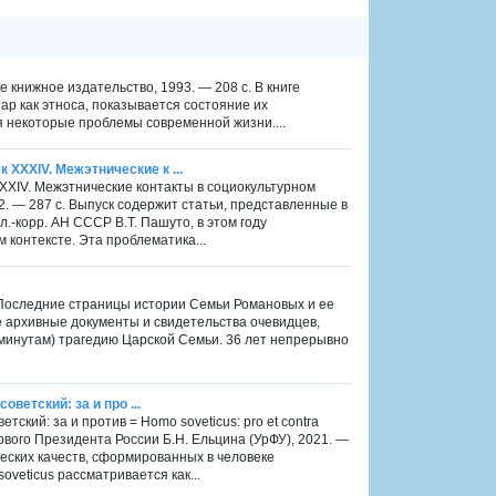
е книжное издательство, 1993. — 208 с. В книге
р как этноса, показывается состояние их
я некоторые проблемы современной жизни....
 XXХIV. Межэтнические к ...
XХIV. Межэтнические контакты в социокультурном
22. — 287 с. Выпуск содержит статьи, представленные в
.-корр. АН СССР В.Т. Пашуто, в этом году
контексте. Эта проблематика...
 с. Последние страницы истории Семьи Романовых и ее
е архивные документы и свидетельства очевидцев,
о минутам) трагедию Царской Семьи. 36 лет непрерывно
оветский: за и про ...
етский: за и против = Homo soveticus: pro et contra
вого Президента России Б.Н. Ельцина (УрФУ), 2021. —
еских качеств, сформированных в человеке
veticus рассматривается как...