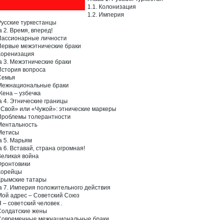
1.1. Колонизация
1.2. Империя
 Русские туркестанцы
а 2. Время, вперед!
 Пассионарные личности
 Первые межэтнические браки
 Коренизация
а 3. Межэтнические браки
 История вопроса
 Семья
 Межнациональные браки
 Жена – узбечка
а 4. Этнические границы
 «Свой» или «Чужой»: этнические маркеры
 Проблемы толерантности
 Ментальность
 Метисы
а 5. Марьям
а 6. Вставай, страна огромная!
 Великая война
 Фронтовики
 Корейцы
 Крымские татары
а 7. Империя положительного действия
 Мой адрес – Советский Союз
Я – советский человек .
 Солдатские жены
 Современные межнациональные браки