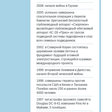
2008: начало войны в Грузии.
2005: успешно завершена
спасательная операция у берегов
Камчатки: британский беспилотный
глубоководный аппарат «Скорпион»
высвободил глубоководный обитаемый
аппарат АС-28 «Приз» из тросов
подводной системы гидрофонов и спас
всех семерых подводников.
2002: в Северной Корее состоялась
церемония заливки бетона в
фундамент будущей атомной
электростанции, строящейся в рамках
международного проекта.
1999: вторжение боевиков в Дагестан,
начало Второй чеченской войны.
1998: совершены теракты против
посольств США в Кении и Танзании.
Погибло около 250 и ранено более
4000 человек.
1997: катастрофа грузового самолёта
Douglas DC-8-61 компании Fine Air в
Майами, 5 погибших.