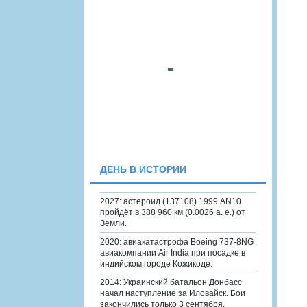
ДЕНЬ В ИСТОРИИ
2027: астероид (137108) 1999 AN10
пройдёт в 388 960 км (0.0026 а. е.) от
Земли.
2020: авиакатастрофа Boeing 737-8NG
авиакомпании Air India при посадке в
индийском городе Кожикоде.
2014: Украинский батальон Донбасс
начал наступление за Иловайск. Бои
закончились только 3 сентября.