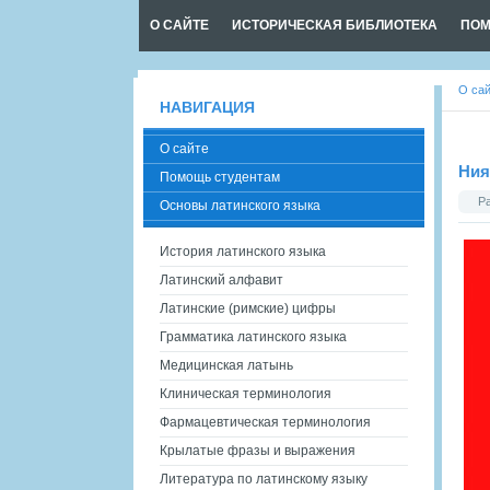
О САЙТЕ
ИСТОРИЧЕСКАЯ БИБЛИОТЕКА
ПОМ
О са
НАВИГАЦИЯ
О сайте
Ния
Помощь студентам
Р
Основы латинского языка
История латинского языка
Латинский алфавит
Латинские (римские) цифры
Грамматика латинского языка
Медицинская латынь
Клиническая терминология
Фармацевтическая терминология
Крылатые фразы и выражения
Литература по латинскому языку