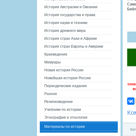
Сама
История Австралии и Океании
Библ
История государства и права
История науки и техники
История древнего мира
История стран Азии и Африки
История стран Европы и Америки
Краеведение
Мемуары
Новая история России
Новейшая история России
озна
Периодические издания
ж
Разное
Религиоведение
Учебники по истории
Ко
Этнография и этнология
Материалы по истории
Кат