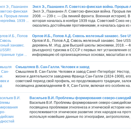
Энгл Э., Паананен Л. Советско-финская война. Прорыв л
Энгл Э., Паананен Л. Советско-финская война. Прорыв л
2008. — 239 с. — (За линией фронта. Военная история). 
которая началась в ноябре 1939 года. Советский Союз не
оказались достойными противниками, и началась одна из
Орлов И.Б., Попов А.Д. Сквозь железный занавес. See US
Орлов И.Б., Попов А.Д. Сквозь железный занавес. See US
деревень М.: Изд. дом Высшей школы экономики, 2018. – 4
(въездного) туризма в СССР с первых лет установления со
информацию об организационных основах, масштабах и ге
Смышляев В. Сан-Галли. Человек и завод
Смышляев В. Сан-Галли. Человек и завод Санкт-Петербург: Нестор, 
жизни и деятельности заводчика Франца Сан-Галли (1824-1908), его
советский период свой профиль, но продолжавшего традиции, зало
посвящена домовладениям Ф. К, Сан-Галли, включая его особняк на..
Васильев В.И. Проблемы формирования северо-самодий
Васильев В.И. Проблемы формирования северо-самодийских
посвящена проблемам этногенеза и этнической истории нен
прослеживается этническое развитие этих народов на протяж
используя новейшие данные по этнографии, антропологии, я