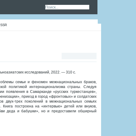
 USSR
ноазиатских исследований, 2022. — 310 с.
облемы семьи и феномен межнациональных браков,
ской политикой интернационализма страны. Следуя
ии появления в Самарканде «русских туркестанцев»,
ренизации», приезд в город «фронтовых» и солдатских
ов двух-трех поколений в межнациональных семьях
). Книга построена на «интервью» детей или внуков,
бви деда и бабушки», но и предоставили обширный