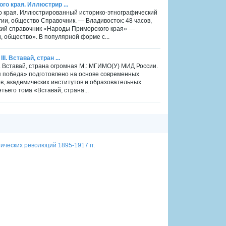
ого края. Иллюстрир ...
ого края. Иллюстрированный историко-этнографический
ии, общество Справочник. — Владивосток: 48 часов,
кий справочник «Народы Приморского края» —
 общество». В популярной форме с...
I. Вставай, стран ...
II. Вставай, страна огромная М.: МГИМО(У) МИД России.
я победа» подготовлено на основе современных
в, академических институтов и образовательных
ьего тома «Вставай, страна...
ических революций 1895-1917 гг.