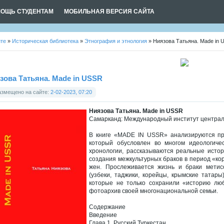
ОЩЬ СТУДЕНТАМ
МОБИЛЬНАЯ ВЕРСИЯ САЙТА
йте
»
Историческая библиотека
»
Этнография и этнология
» Ниязова Татьяна. Made in
зова Татьяна. Made in USSR
азмещено на сайте:
2-02-2023, 07:20
Ниязова Татьяна. Made in USSR
Самарканд: Международный институт централь
В книге «MADE IN USSR» анализируются пр
который обусловлен во многом идеологиче
хронологии, рассказываются реальные истор
создания межкультурных браков в период «ко
жен. Прослеживается жизнь и браки метис
(узбеки, таджики, корейцы, крымские татары
которые не только сохранили «историю лю
фотоархив своей многонациональной семьи.
Содержание
Введение
Глава 1. Русский Туркестан