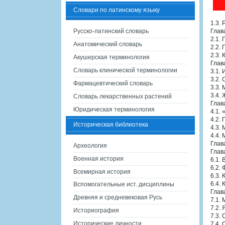
Словари по латинскому языку
1.3.
Русско-латинский словарь
Глав
2.1.
Анатомический словарь
2.2.
2.3.
Акушерская терминология
Глав
Словарь клинической терминологии
3.1.
3.2.
Фармацевтический словарь
3.3.
3.4.
Словарь лекарственных растений
Глав
Юридическая терминология
4.1.
4.2.
Историческая библиотека
4.3.
4.4.
Глав
Археология
Глав
Военная история
6.1.
6.2.
Всемирная история
6.3.
6.4.
Вспомогательные ист. дисциплины
Глав
Древняя и средневековая Русь
7.1.
7.2. 
Историография
7.3.
Исторические личности
7.4.