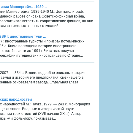
инии Маннергейма. 1939 ...
инии Маннергейма. 1939-1940 М.: Центрполиграф,
В данной работе описана Советско-финская война,
 рассчитывал встретить сопротивление финнов, но они
 самых тяжелых военных кампаний...
SR!: иностранные тури ...
SR!: иностранные туристы и призрак потемкинских
85 с. Книга посвящена истории иностранного
ветской власти до 1991 г. Читатель получит
ографии путешествий иностранцев по Стране...
2007. — 334 с. В книге подробно описаны история
 семьи и история его предприятия, сменившего в
женные основателем завода. Отдельная глава
.
ских народностей
 народностей М.: Наука, 1979. — 243 с. Монография
цев и энцев. Впервые в исторической науке
ении трех столетий (XVII-начало XX в.). Автор,
зыку и фольклору, показывает...