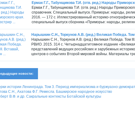
Ермак Г.Г., Табунщикова Т.И. (отв. ред.) Народы Приморск
Ермак Г.Г., Табунщикова Т.И. (отв. ред.) Народы Приморск
справочник. Специальный выпуск. Приморье: народы, религ
2016. — 172 с. Иллюстрированный историко-этнографичес
специальный выпуск сборника «Приморье: народы, религии,
Нарышкин С.Н., Торкунов А.В. (ред.) Великая Победа. Том II
Нарышкин С.Н., Торкунов А.В. (ред.) Великая Победа. Том I
РВИО. 2015. 314 с. Четырнадцатитомное издание «Велика
представлений ведущих российских и зарубежных историко
центров о событиях Второй мировой войны. Материалы трет
едыдущие новости:
рки истории Ленинграда. Том 3. Период империализма и буржуазно-демократ
ова С.Н., Ахатова Ф.Г. Ремесла. Башкирское народное искусство
берт В.Ф. и др. Сакральные контексты Ботайской культуры