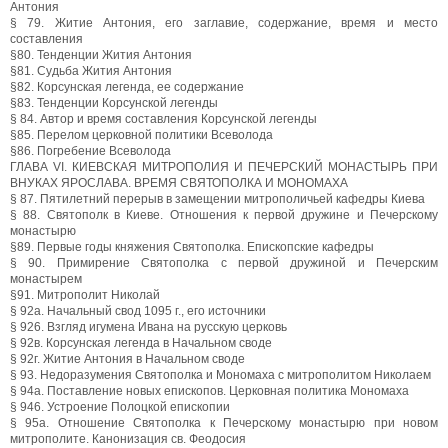
Антония
§ 79. Житие Антония, его заглавие, содержание, время и место
составления
§80. Тенденции Жития Антония
§81. Судьба Жития Антония
§82. Корсунская легенда, ее содержание
§83. Тенденции Корсунской легенды
§ 84. Автор и время составления Корсунской легенды
§85. Перелом церковной политики Всеволода
§86. Погребение Всеволода
ГЛАВА VI. КИЕВСКАЯ МИТРОПОЛИЯ И ПЕЧЕРСКИЙ МОНАСТЫРЬ ПРИ
ВНУКАХ ЯРОСЛАВА. ВРЕМЯ СВЯТОПОЛКА И МОНОМАХА
§ 87. Пятилетний перерыв в замещении митрополичьей кафедры Киева
§ 88. Святополк в Киеве. Отношения к первой дружине и Печерскому
монастырю
§89. Первые годы княжения Святополка. Епископские кафедры
§ 90. Примирение Святополка с первой дружиной и Печерским
монастырем
§91. Митрополит Николай
§ 92а. Начальный свод 1095 г., его источники
§ 926. Взгляд игумена Ивана на русскую церковь
§ 92в. Корсунская легенда в Начальном своде
§ 92г. Житие Антония в Начальном своде
§ 93. Недоразумения Святополка и Мономаха с митрополитом Николаем
§ 94а. Поставление новых епископов. Церковная политика Мономаха
§ 946. Устроение Полоцкой епископии
§ 95а. Отношение Святополка к Печерскому монастырю при новом
митрополите. Канонизация св. Феодосия