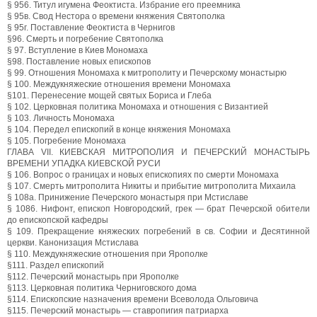
§ 956. Титул игумена Феоктиста. Избрание его преемника
§ 95в. Свод Нестора о времени княжения Святополка
§ 95г. Поставление Феоктиста в Чернигов
§96. Смерть и погребение Святополка
§ 97. Вступление в Киев Мономаха
§98. Поставление новых епископов
§ 99. Отношения Мономаха к митрополиту и Печерскому монастырю
§ 100. Междукняжеские отношения времени Мономаха
§101. Перенесение мощей святых Бориса и Глеба
§ 102. Церковная политика Мономаха и отношения с Византией
§ 103. Личность Мономаха
§ 104. Передел епископий в конце княжения Мономаха
§ 105. Погребение Мономаха
ГЛАВА VII. КИЕВСКАЯ МИТРОПОЛИЯ И ПЕЧЕРСКИЙ МОНАСТЫРЬ
ВРЕМЕНИ УПАДКА КИЕВСКОЙ РУСИ
§ 106. Вопрос о границах и новых епископиях по смерти Мономаха
§ 107. Смерть митрополита Никиты и прибытие митрополита Михаила
§ 108а. Принижение Печерского монастыря при Мстиславе
§ 1086. Нифонт, епископ Новгородский, грек — брат Печерской обители
до епископской кафедры
§ 109. Прекращение княжеских погребений в св. Софии и Десятинной
церкви. Канонизация Мстислава
§ 110. Междукняжеские отношения при Ярополке
§111. Раздел епископий
§112. Печерский монастырь при Ярополке
§113. Церковная политика Черниговского дома
§114. Епископские назначения времени Всеволода Ольговича
§115. Печерский монастырь — ставропигия патриарха