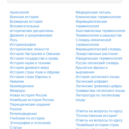
Археология
Медицинская латынь
Военная история
Клиническая терминология
Всемирная история
Фармацевтическая
Вспомогательные
терминология
исторические дисциплины
Анатомическая терминология
Древняя и средневековая
Терминология в акушерстве
Русь
Словарь клинической
Историография
терминологии
Исторические личности
Фармацевтический словарь
История Австралии и Океании
Лекарственные растения
История государства и права
Юридическая терминология
История науки и техники
Русско-латинский словарь
История древнего мира
Крылатые фразы и
История стран Азии и Африки
выражения
История стран Европы и
История латинского языка
Америки
Латинский алфавит
Краеведениеи
Латинские (римские) цифры
Мемуары
Грамматика латинского языка
Новая история России
Литература по латинскому
Новейшая история России
языку
Периодические издания
Разное
Ответы на вопросы по курсу
Религиоведение
"Отечественная история"
Учебники по истории
Ответы на вопросы по курсу
Этнография и этнология
"Новейшая история стран
Статьи