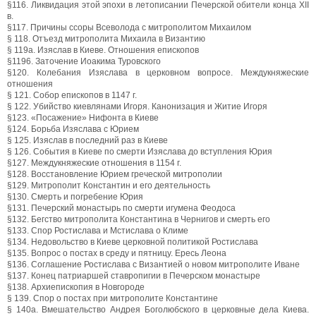
§116. Ликвидация этой эпохи в летописании Печерской обители конца XII
в.
§117. Причины ссоры Всеволода с митрополитом Михаилом
§ 118. Отъезд митрополита Михаила в Византию
§ 119а. Изяслав в Киеве. Отношения епископов
§1196. Заточение Иоакима Туровского
§120. Колебания Изяслава в церковном вопросе. Междукняжеские
отношения
§ 121. Собор епископов в 1147 г.
§ 122. Убийство киевлянами Игоря. Канонизация и Житие Игоря
§123. «Посажение» Нифонта в Киеве
§124. Борьба Изяслава с Юрием
§ 125. Изяслав в последний раз в Киеве
§ 126. События в Киеве по смерти Изяслава до вступления Юрия
§127. Междукняжеские отношения в 1154 г.
§128. Восстановление Юрием греческой митрополии
§129. Митрополит Константин и его деятельность
§130. Смерть и погребение Юрия
§131. Печерский монастырь по смерти игумена Феодоса
§132. Бегство митрополита Константина в Чернигов и смерть его
§133. Спор Ростислава и Мстислава о Климе
§134. Недовольство в Киеве церковной политикой Ростислава
§135. Вопрос о постах в среду и пятницу. Ересь Леона
§136. Соглашение Ростислава с Византией о новом митрополите Иване
§137. Конец патриаршей ставропигии в Печерском монастыре
§138. Архиепископия в Новгороде
§ 139. Спор о постах при митрополите Константине
§ 140а. Вмешательство Андрея Боголюбского в церковные дела Киева.