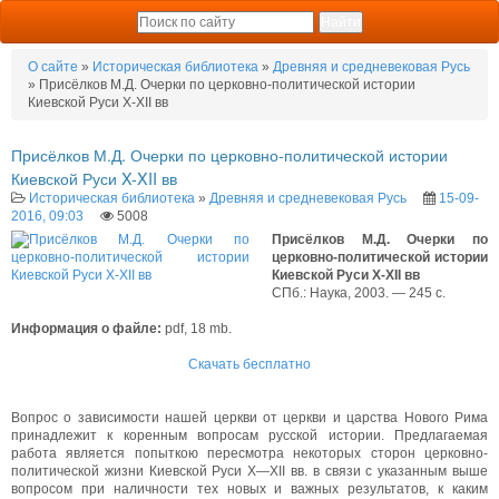
О сайте
»
Историческая библиотека
»
Древняя и средневековая Русь
» Присёлков М.Д. Очерки по церковно-политической истории
Киевской Руси X-XII вв
Присёлков М.Д. Очерки по церковно-политической истории
Киевской Руси X-XII вв
Историческая библиотека
»
Древняя и средневековая Русь
15-09-
2016, 09:03
5008
Присёлков М.Д. Очерки по
церковно-политической истории
Киевской Руси X-XII вв
СПб.: Наука, 2003. — 245 с.
Информация о файле:
pdf, 18 mb.
Скачать бесплатно
Вопрос о зависимости нашей церкви от церкви и царства Нового Рима
принадлежит к коренным вопросам русской истории. Предлагаемая
работа является попыткою пересмотра некоторых сторон церковно-
политической жизни Киевской Руси X—XII вв. в связи с указанным выше
вопросом при наличности тех новых и важных результатов, к каким