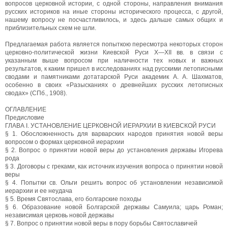
вопросов церковной истории, с одной стороны, направления внимания
русских историков на иные стороны исторического процесса, с другой,
нашему вопросу не посчастливилось, и здесь дальше самых общих и
приблизительных схем не шли.
Предлагаемая работа является попыткою пересмотра некоторых сторон
церковно-политической жизни Киевской Руси X—XII вв. в связи с
указанным выше вопросом при наличности тех новых и важных
результатов, к каким пришел в исследованиях над русскими летописными
сводами и памятниками дотатарской Руси академик А. А. Шахматов,
особенно в своих «Разысканиях о древнейших русских летописных
сводах» (СПб., 1908).
ОГЛАВЛЕНИЕ
Предисловие
ГЛАВА I. УСТАНОВЛЕНИЕ ЦЕРКОВНОЙ ИЕРАРХИИ В КИЕВСКОЙ РУСИ
§ 1. Обосложненность для варварских народов принятия новой веры
вопросом о формах церковной иерархии
§ 2. Вопрос о принятии новой веры до установления державы Игорева
рода
§ 3. Договоры с греками, как источник изучения вопроса о принятии новой
веры
§ 4. Попытки св. Ольги решить вопрос об установлении независимой
иерархии и ее неудача
§ 5. Время Святослава, его болгарские походы
§ 6. Образование новой Болгарской державы Самуила; царь Роман;
независимая церковь новой державы
§ 7. Вопрос о принятии новой веры в пору борьбы Святославичей