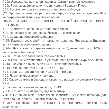
§ 19в. Ярослав желает канонизации св. Ольги и варягов-мучеников
§ 19г. Ярослав добился канонизации святых Бориса и Глеба
§ 20. Русская церковь в составе архиепископата Охриды
§21. Хрисовулы императора Василия Охридской церкви в передаче XIII в.
не сохранили названий русских епархий
ГЛАВА И. УСТАНОВЛЕНИЕ В КИЕВЕ ГРЕЧЕСКОЙ МИТРОПОЛИИ. ВРЕМЯ
ЯРОСЛАВА
§ 22. Время установления митрополии в Киеве
§ 23. Ярослав в этом вопросе действовал с Мстиславом
§ 24. Создание Юрьевской кафедры
§ 25. Разница воззрений на новую митрополию Ярослава и Византии
вела к неминуемому столкновению
§ 26а. Деятельность первого митрополита. Древнейший свод 1039 г. о
церковных событиях до 1037 г.
§ 266. Истинное православие только с 1037 г.
§ 26в. Гонение митрополита на учреждения и деятелей охридской поры
§ 21а. Размирье с Византией 1043 г. Греческие источники
§ 216. Отношения Руси к Византии до 1043 г.
§ 28. Военные тревоги Империи за 1048—1052 гг.
§ 29. Ярослав «поставил» Илариона
§ 30 Слово о законе и благодати говорило о церковных событиях Киевской
Руси
§ 30а. Оно составлено, вероятно, до 1043 г.
§ ЗОб. Его автор — Иларион, еще пресвитер
§ 31 а. Основная тема Слова: время зависимой церковной иерархии для
Руси прошло, теперь — время свободы, не рабства
§ 31б. Основная тема Похвалы: князь Владимир должен быть
канонизован