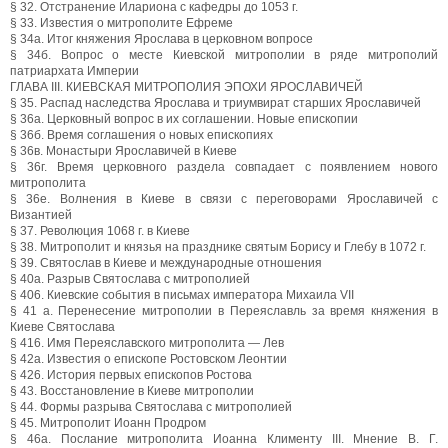
§ 32. Отстранение Илариона с кафедры до 1053 г.
§ 33. Известия о митрополите Ефреме
§ 34а. Итог княжения Ярослава в церковном вопросе
§ 34б. Вопрос о месте Киевской митрополии в ряде митрополий
патриархата Империи
ГЛАВА III. КИЕВСКАЯ МИТРОПОЛИЯ ЭПОХИ ЯРОСЛАВИЧЕЙ
§ 35. Распад наследства Ярослава и триумвират старших Ярославичей
§ 36а. Церковный вопрос в их соглашении. Новые епископии
§ 36б. Время соглашения о новых епископиях
§ 36в. Монастыри Ярославичей в Киеве
§ 36г. Время церковного раздела совпадает с появлением нового
митрополита
§ 36е. Волнения в Киеве в связи с переговорами Ярославичей с
Византией
§ 37. Революция 1068 г. в Киеве
§ 38. Митрополит и князья на празднике святым Борису и Глебу в 1072 г.
§ 39. Святослав в Киеве и международные отношения
§ 40а. Разрыв Святослава с митрополией
§ 406. Киевские события в письмах императора Михаила VII
§ 41 а. Перенесение митрополии в Переяславль за время княжения в
Киеве Святослава
§ 416. Имя Переяславского митрополита — Лев
§ 42а. Известия о епископе Ростовском Леонтии
§ 426. История первых епископов Ростова
§ 43. Восстановление в Киеве митрополии
§ 44. Формы разрыва Святослава с митрополией
§ 45. Митрополит Иоанн Продром
§ 46а. Послание митрополита Иоанна Клименту III. Мнение В. Г.