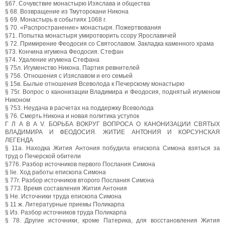
§67. Сочувствие монастырю Изяслава и общества
§ 68. Возвращение из Тмуторокани Никона
§ 69. Монастырь в событиях 1068 г.
§ 70. «Распространение» монастыря. Пожертвования
§71. Попытка монастыря умиротворить ссору Ярославичей
§ 72. Примирение Феодосия со Святославом. Закладка каменного храма
§73. Кончина игумена Феодосия. Стефан
§74. Удаление игумена Стефана
§ 75л. Игуменство Никона. Партия ревнителей
§ 756. Отношения с Изяславом и его семьей
§ 15в. Былые отношения Всеволода к Печерскому монастырю
§ 75г. Вопрос о канонизации Владимира и Феодосия, поднятый игуменом
Никоном
§ 753. Неудача в расчетах на поддержку Всеволода
§ 76. Смерть Никона и новая политика уступок
Г Л А В А V. БОРЬБА ВОКРУГ ВОПРОСА О КАНОНИЗАЦИИ СВЯТЫХ
ВЛАДИМИРА И ФЕОДОСИЯ. ЖИТИЕ АНТОНИЯ И КОРСУНСКАЯ
ЛЕГЕНДА
§ 11а. Находка Жития Антония побудила епископа Симона взяться за
труд о Печерской обители
§776. Разбор источников первого Послания Симона
§ lie. Ход работы епископа Симона
§ 77г. Разбор источников второго Послания Симона
§ 773. Время составления Жития Антония
§ Не. Источники труда епископа Симона
§ 11 ж. Литературные приемы Поликарпа
§ Из. Разбор источников труда Поликарпа
§ 78. Другие источники, кроме Патерика, для восстановления Жития