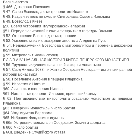
Васильевского
§ 466. Датировка Послания
§ 47. Ссора Всеволода с митрополитом Иоанном
§ 48. Раздел земель по смерти Святослава. Смерть Изяслава
§ 49. Всеволод в Киеве
§50. Время устроения Тмутороканской епархии
§51. Передел епископий в связи с открытием кафедры Волыни
§ 52. Отношение Всеволода к митрополии
§ 53. Усвоение мысли о хождении апостола Андрея на Русь
§ 54. Недоразумения Всеволода с митрополитом и перемена церковной
политики
§ 55. Митрополит Иоанн скопец
Г Л А В А IV. НАЧАЛЬНАЯ ИСТОРИЯ КИЕВО-ПЕЧЕРСКОГО МОНАСТЫРЯ
§ 56. Трудность изучения начальной истории монастыря
§ 57. Свод Никона 1073 г. и Житие Феодосия Нестора — источники ранней
истории монастыря
§ 58. Поселение Антония в пещере Илариона
§ 59. Известия о Никоне
§60. Личность и воззрения Никона
§61. Никон — митрополит Иларион, принявший схиму
§ 62. Противодействие митрополита созданию монастыря из пещеры
Илариона
§63. Печерский монастырь. Число братии
§64. Уход игумена Варлаама
§65. Избрание Феодосия в игумены
§ 66я. Устроение монастыря Феодосием. Земля и средства
§ 66б. Число братии
§ 66в. Введение Студийского устава