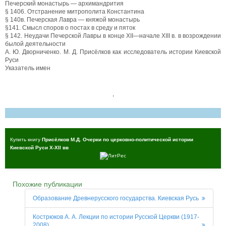
Печерский монастырь — архимандрития
§ 1406. Отстранение митрополита Константина
§ 140в. Печерская Лавра — княжой монастырь
§141. Смысл споров о постах в среду и пяток
§ 142. Неудачи Печерской Лавры в конце XII—начале XIII в. в возрождении
былой деятельности
А. Ю. Дворниченко. М. Д. Присёлков как исследователь истории Киевской
Руси
Указатель имен
,
Купить книгу
Присёлков М.Д. Очерки по церковно-политической истории
Киевской Руси X-XII вв
Похожие публикации
Образование Древнерусского государства. Киевская Русь
Кострюков А. А. Лекции по истории Русской Церкви (1917-
2008)