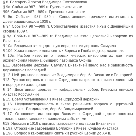
§ 8. Болгарский поход Владимира Святославича
§ 9а. События 987—989 гг. Русские источники
§9б. События 987—989 гг. Греческие источники
§ 9в. События 987—989 гг. Сопоставление греческих источников с
Древнейшим сводом 1039 г.
§ 9г. События 987—989 гг. Сопоставление известия Яхъи с Древнейшим
сводом 1039 г.
§ 9д. События 987—989 гг. Владимир не взял церковной иерархии из
Византии
§ 10а. Владимир взял церковную иерархию из державы Самуила
§ 10б. Христианские имена святых Бориса и Глеба подтверждают это
§ 10в. Разбор известий о первых киевских митрополитах дает имя
архиепископа Иоанна, бывшего патриарха Охриды
§11. Завоевание державы Самуила Византией ввело нас в зависимость
церковную от последней
§ 12. Нейтральное положение Владимира в борьбе Византии с Болгарией
§13. Русская церковь в составе Охридского патриархата; число епископий
и порядок их замещения
§ 14. Десятинная церковь — кафедральный собор; Киевский епископ
Анастас Корсунянин
§ 15. Время установления в Киеве Охридской иерархии
§ 16. Неудовлетворенность в Киеве решением вопроса о церковной
иерархии св. Владимиром; борьба Владимировичей
§ 17. Отношения императора Василия к Охридской церкви понятны
только в сопоставлении с киевскими событиями
§18. Ярослав в 1019 г. признал завоевание Болгарии Византией
§ 19а. Отражение завоевания Болгарии в Киеве. Судьба Анастаса
§ 19б. Вопрос о канонизации святых в русской церкви до XV в.