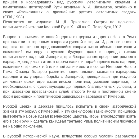
пришёл в исследованиях над русскими летописными сводами и
памятниками дотатарской Руси академик А. А. Шахматов, особенно в
своих «Разысканиях о древнейших русских летописных сводах»
(СПб.,1908).
Печатается по изданию: М. Д. Присёлков. Очерки по церковно-
политической истории Киевской Руси X—XII вв. С.-Петербург, 1913.
Вопрос о зависимости нашей церкви от церкви и царства Нового Рима
принадлежит к коренным вопросам русской истории. Идеал вселенского
царства, постоянно предносившийся взорам византийских политиков и
вселявший им веру в лучшее будущее даже в периоды тяжких
политических падений Империи, при безграничном презрении ромеев к
варварам, сводился в итоге к огречи-ванию и порабощению всех народов,
входивших в формах той или иной зависимости в состав Империи Нового
Рима. Отсюда быстрое развитие национального сознания варварских
народов и их упорная борьба с Империей, приводившая при искусной
дипломатической игре византийской политики, умевшей мириться, по
необходимости, с существующим до первых благоприятных условий, и
при известной превратности судеб второго Рима к постоянной смене
форм церковной и политической зависимости варваров от Империи.
Русской церкви и державе пришлось испытать в своей исторической
жизни и эту борьбу с Империей, и эту смену форм зависимости, пришлось
вытерпеть на себе идеал вселенского царства, чтобы впоследствии взять
его в свои руки и сделать как идеал третьего Рима политическим лозунгом
не на одно поколение.
В русской исторической науке, вследствие особых условий разработки