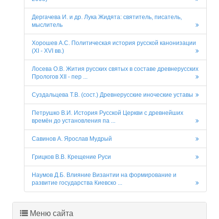
Дергачева И. и др. Лука Жидята: святитель, писатель,
мыслитель
Хорошев А.С. Политическая история русской канонизации
(XI - XVI вв.)
Лосева О.В. Жития русских святых в составе древнерусских
Прологов XII - пер ...
Суздальцева Т.В. (сост.) Древнерусские иноческие уставы
Петрушко В.И. История Русской Церкви с древнейших
времён до установления па ...
Савинов А. Ярослав Мудрый
Грицков В.В. Крещение Руси
Наумов Д.Б. Влияние Византии на формирование и
развитие государства Киевско ...
Меню сайта