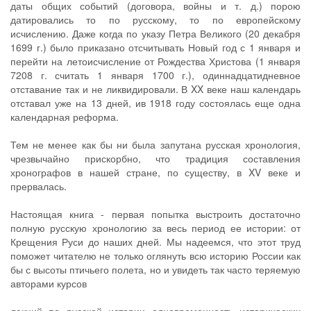
даты общих событий (договора, войны и т. д.) порою
датировались то по русскому, то по европейскому
исчислению. Даже когда по указу Петра Великого (20 декабря
1699 г.) было приказано отсчитывать Новый год с 1 января и
перейти на летоисчисление от Рождества Христова (1 января
7208 г. считать 1 января 1700 г.), одиннадцатидневное
отставание так и не ликвидировали. В XX веке наш календарь
отставал уже на 13 дней, ив 1918 году состоялась еще одна
календарная реформа.
Тем не менее как бы ни была запутана русская хронология,
чрезвычайно прискорбно, что традиция составления
хронографов в нашей стране, по существу, в XV веке и
прервалась.
Настоящая книга - первая попытка выстроить достаточно
полную русскую хронологию за весь период ее истории: от
Крещения Руси до наших дней. Мы надеемся, что этот труд
поможет читателю не только оглянуть всю историю России как
бы с высоты птичьего полета, но и увидеть так часто теряемую
авторами курсов