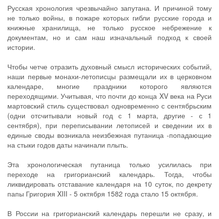
Русская хронология чрезвычайно запутана. И причиной тому
не только войны, в пожаре которых гибли русские города и
книжные хранилища, не только русское небрежение к
документам, но и сам наш изначальный подход к своей
истории.
Чтобы четче отразить духовный смысл исторических событий,
наши первые монахи-летописцы размещали их в церковном
календаре, многие праздники которого являются
переходящими. Учитывая, что почти до конца XV века на Руси
мартовский стиль существовал одновременно с сентябрьским
(одни отсчитывали новый год с 1 марта, другие - с 1
сентября), при переписывании летописей и сведении их в
единые своды возникала неизбежная путаница -попадающие
на стыки годов даты начинали плыть.
Эта хронологическая путаница только усилилась при
переходе на григорианский календарь. Тогда, чтобы
ликвидировать отставание календаря на 10 суток, по декрету
папы Григория XIII - 5 октября 1582 года стало 15 октября.
В России на григорианский календарь перешли не сразу, и