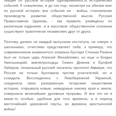
лекций по русской истории одновременность исторических
событий. К сожалению, и до сих пор, несмотря на обилие книг
по русской истории, все события ее - войны, становление
производств, развитие общественной мысли, Русская
Православная Церковь, - как правило, разведены по
различным изданиям, и в массовом общественном сознании
существуют практически независимо друг от друга.
Поэтому далеко не каждый выпускник института, не говоря о
школьниках, отчетливо представляет себе, к примеру, что
современником знаменитого атамана-бунтаря Стеньки Разина
был не только царь Алексей Михайлович, но еще и Богдан
Хмельницкий, землепроходцы Семен Дежнев и Ерофей
Хабаров, гениальный русский писатель протопоп Аввакум, что
Россия не только бунтовала против угнетателей, но и
созидала. Воссоединясь с Левобережной Украиной,
соединяла свою разорванную татарским нашествием
историю, открывала новые, неведомые никому края и земли,
совершала величайшие духовные прорывы. И все это не в
какие-то особые, удобные для того времена, а в период
жесточайшей церковной смуты, во времена крестьянской
войны!