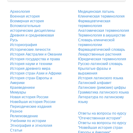
Археология
Медицинская латынь
Военная история
Клиническая терминология
Всемирная история
Фармацевтическая
Вспомогательные
терминология
исторические дисциплины
Анатомическая терминология
Древняя и средневековая
Терминология в акушерстве
Русь
Словарь клинической
Историография
терминологии
Исторические личности
Фармацевтический словарь
История Австралии и Океании
Лекарственные растения
История государства и права
Юридическая терминология
История науки и техники
Русско-латинский словарь
История древнего мира
Крылатые фразы и
История стран Азии и Африки
выражения
История стран Европы и
История латинского языка
Америки
Латинский алфавит
Краеведениеи
Латинские (римские) цифры
Мемуары
Грамматика латинского языка
Новая история России
Литература по латинскому
Новейшая история России
языку
Периодические издания
Разное
Ответы на вопросы по курсу
Религиоведение
"Отечественная история"
Учебники по истории
Ответы на вопросы по курсу
Этнография и этнология
"Новейшая история стран
Статьи
Европы и Америки"