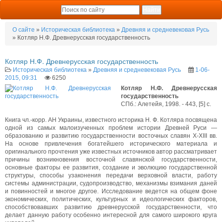
О сайте
»
Историческая библиотека
»
Древняя и средневековая Русь
» Котляр Н.Ф. Древнерусская государственность
Котляр Н.Ф. Древнерусская государственность
Историческая библиотека
»
Древняя и средневековая Русь
1-06-
2015, 09:31
6250
Котляр Н.Ф. Древнерусская
государственность
СПб.: Алетейя, 1998. - 443, [5] с.
Книга чл.-корр. АН Украины, известного историка Н. Ф. Котляра посвящена
одной из самых малоизученных проблем истории Древней Руси —
образованию и развитию государственности восточных славян Х-ХIII вв.
На основе привлечения богатейшего исторического материала и
оригинального прочтения уже известных источников автор рассматривает
причины возникновения восточной славянской государственности,
основные факторы ее развития, создание и эволюцию государственной
структуры, способы узаконения передачи верховной власти, работу
системы администрации, судопроизводство, механизмы взимания даней
и повинностей и многое другое. Исследование ведется на общем фоне
экономических, политических, культурных и идеологических факторов,
способствовавших развитию древнерусской государственности, что
делает данную работу особенно интересной для самого широкого круга