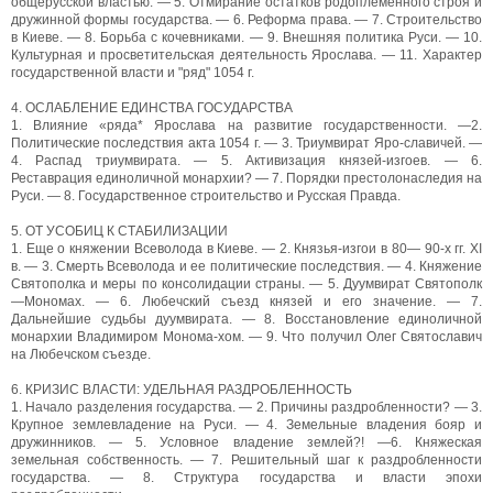
общерусской властью. — 5. Отмирание остатков родоплеменного строя и
дружинной формы государства. — 6. Реформа права. — 7. Строительство
в Киеве. — 8. Борьба с кочевниками. — 9. Внешняя политика Руси. — 10.
Культурная и просветительская деятельность Ярослава. — 11. Характер
государственной власти и "ряд" 1054 г.
4. ОСЛАБЛЕНИЕ ЕДИНСТВА ГОСУДАРСТВА
1. Влияние «ряда* Ярослава на развитие государственности. —2.
Политические последствия акта 1054 г. — 3. Триумвират Яро-славичей. —
4. Распад триумвирата. — 5. Активизация князей-изгоев. — 6.
Реставрация единоличной монархии? — 7. Порядки престолонаследия на
Руси. — 8. Государственное строительство и Русская Правда.
5. ОТ УСОБИЦ К СТАБИЛИЗАЦИИ
1. Еще о княжении Всеволода в Киеве. — 2. Князья-изгои в 80— 90-х гг. XI
в. — 3. Смерть Всеволода и ее политические последствия. — 4. Княжение
Святополка и меры по консолидации страны. — 5. Дуумвират Святополк
—Мономах. — 6. Любечский съезд князей и его значение. — 7.
Дальнейшие судьбы дуумвирата. — 8. Восстановление единоличной
монархии Владимиром Монома-хом. — 9. Что получил Олег Святославич
на Любечском съезде.
6. КРИЗИС ВЛАСТИ: УДЕЛЬНАЯ РАЗДРОБЛЕННОСТЬ
1. Начало разделения государства. — 2. Причины раздробленности? — 3.
Крупное землевладение на Руси. — 4. Земельные владения бояр и
дружинников. — 5. Условное владение землей?! —6. Княжеская
земельная собственность. — 7. Решительный шаг к раздробленности
государства. — 8. Структура государства и власти эпохи