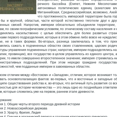
речного бассейна (Египет, Нижняя Месопотами
автономных политических единиц (азиатские вл
Митаннийская, Среднеассирийская, возможно, Ахейс
что протяженность имперской территории была гор
 бы и крупной, областью, части которой естественно тяготели друг к дру
енных связей. Напротив, империи обязательно объединяли территории,
ам, по своим географическим условиям, по этническому составу населения 
динялись насильственно с целью обеспечить для более развитых стра
нами первого подразделения, которые в этом обмене либо вовсе не нуждались,
ае, не в таких формах. Во-вторых, разница заключалась в том, что пр
мились сажать в подчиненных областях своих ставленников, царских родич
ктуры управления подчиненных стран; напротив, империи подразделялись н
апии, провинции), все государство в целом управлялось из единого центра,
рии, то имели совершенно второстепенное значение; империя стремилась ни
нистративных подразделений. При этом нередко граждане государства
ожностей, чем подданные империи в завоеванных областях.
всем отличии между «Востоком» и «Западом», отличии, которое возникает тол
вать основополагающих фактов: во-первых, что и восточные и западные о
ципе существования рабства и, во-вторых, что античный путь развития со в
жностью для истории человечества — это лишь одно из позднейших ответвлен
м, которые сложились уже на первом, раннем этапе древности.
ржание:
ия 1. Общие черты второго периода древней истории
ия 2. Новоассирийская держава
ия 3. Урарту, Фригия, Лидия
ия 4. Греция в архаический период и создание классического греческого