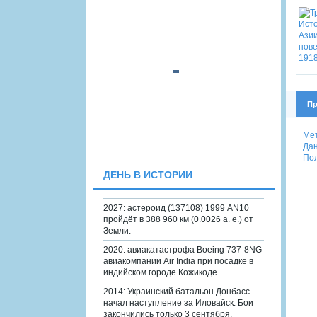
Пр
Ме
Дан
Пол
ДЕНЬ В ИСТОРИИ
2027: астероид (137108) 1999 AN10
пройдёт в 388 960 км (0.0026 а. е.) от
Земли.
2020: авиакатастрофа Boeing 737-8NG
авиакомпании Air India при посадке в
индийском городе Кожикоде.
2014: Украинский батальон Донбасс
начал наступление за Иловайск. Бои
закончились только 3 сентября.