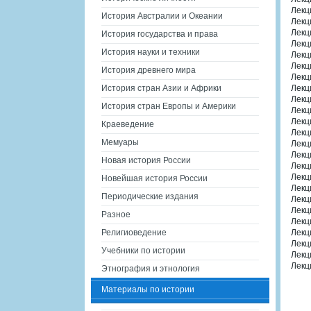
Лекц
История Австралии и Океании
Лекц
Лекц
История государства и права
Лекц
История науки и техники
Лекц
Лекц
История древнего мира
Лекц
История стран Азии и Африки
Лекц
Лекц
История стран Европы и Америки
Лекци
Лекц
Краеведение
Лекц
Мемуары
Лекц
Лекц
Новая история России
Лекц
Лекц
Новейшая история России
Лекц
Периодические издания
Лекц
Лекц
Разное
Лекци
Религиоведение
Лекц
Лекц
Учебники по истории
Лекц
Лекц
Этнография и этнология
Материалы по истории