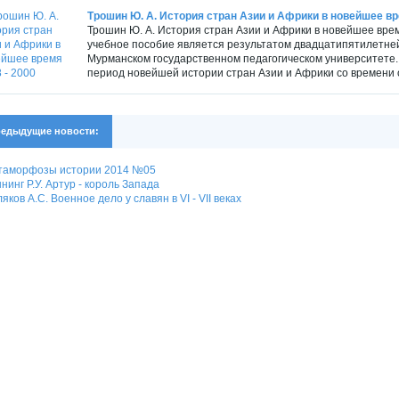
Трошин Ю. А. История стран Азии и Африки в новейшее вр
Трошин Ю. А. История стран Азии и Африки в новейшее время
учебное пособие является результатом двадцатипятилетне
Мурманском государственном педагогическом университете. 
период новейшей истории стран Азии и Африки со времени 
едыдущие новости:
таморфозы истории 2014 №05
нинг Р.У. Артур - король Запада
яков А.С. Военное дело у славян в VI - VII веках