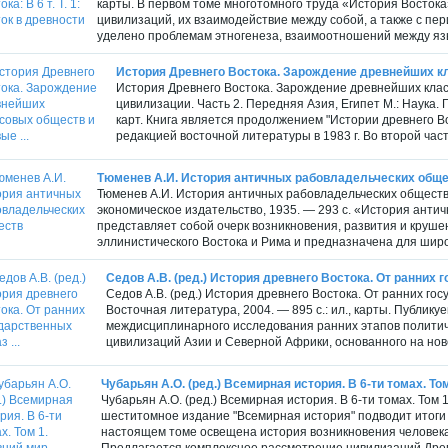
карты. В первом томе многотомного труда «История Восток
цивилизаций, их взаимодействие между собой, а также с 
уделено проблемам этногенеза, взаимоотношений между язык
История Древнего Востока. Зарождение древнейших кл
История Древнего Востока. Зарождение древнейших клас
цивилизации. Часть 2. Передняя Азия, Египет М.: Наука. Г
карт. Книга является продолжением "Истории древнего Во
редакцией восточной литературы в 1983 г. Во второй част
Тюменев А.И. История античных рабовладельческих общ
Тюменев А.И. История античных рабовладельческих обществ
экономическое издательство, 1935. — 293 с. «История анти
представляет собой очерк возникновения, развития и круше
элли­нистического Востока и Рима и предназначена для широк
Седов А.В. (ред.) История древнего Востока. От ранних г
Седов А.В. (ред.) История древнего Востока. От ранних го
Восточная литература, 2004. — 895 с.: ил., карты. Публ
междисциплинарного исследования ранних этапов политиче
цивилизаций Азии и Северной Африки, основанного на нове
Чубарьян А.О. (ред.) Всемирная история. В 6-ти томах. То
Чубарьян А.О. (ред.) Всемирная история. В 6-ти томах. Том 1
шеститомное издание "Всемирная история" подводит итоги 
настоящем томе освещена история возникновения человека
Предлагается комплексное рассмотрение цивилизаций Древн