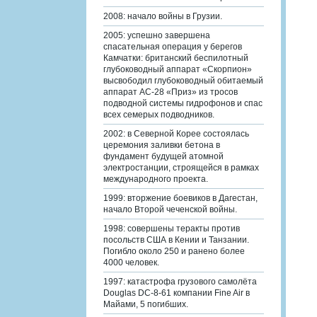
2008: начало войны в Грузии.
2005: успешно завершена
спасательная операция у берегов
Камчатки: британский беспилотный
глубоководный аппарат «Скорпион»
высвободил глубоководный обитаемый
аппарат АС-28 «Приз» из тросов
подводной системы гидрофонов и спас
всех семерых подводников.
2002: в Северной Корее состоялась
церемония заливки бетона в
фундамент будущей атомной
электростанции, строящейся в рамках
международного проекта.
1999: вторжение боевиков в Дагестан,
начало Второй чеченской войны.
1998: совершены теракты против
посольств США в Кении и Танзании.
Погибло около 250 и ранено более
4000 человек.
1997: катастрофа грузового самолёта
Douglas DC-8-61 компании Fine Air в
Майами, 5 погибших.