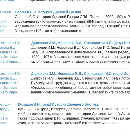
Сергеев В.С. История Древней Греции
Сергеев В.С. История Древней Греции СПб.: Полигон, 2002. - 801 с.
зарождения крито-микенской цивилизации (III-II тысячелетия до н.э
и заканчивая провозглашением Фламинином `свободы Греции` (196 г. 
Македонии (146 г. до н.э.) и созданием в...
Дьяконов И.М., Неронова В.Д., Свенцицкая И.С. (ред.) Ист
Дьяконов И.М., Неронова В.Д., Свенцицкая И.С. (ред.) Исто
Изд. 3-е, исправленное и дополненное. М., Главная редак
1989. - 407 с. Заключительная часть коллективного труда
склоняющихся к упадку, а также историю возникновения на
Дьяконов И.М., Неронова В.Д., Свенцицкая И.С. (ред.) Ист
Дьяконов И.М., Неронова В.Д., Свенцицкая И.С. (ред.) Исто
Публикуемый труд (он издается в трех отдельных книгах: 
«Упадок древних обществ») представляет собой опыт созда
нашими современными знаниями. В первой книге рассматр
Кузищин В.И. (ред.) История Древнего Востока
Кузищин В.И. (ред.) История Древнего Востока М.: Высш. шк., 2005.
учебник является одним из трех по истории Древнего мира («Ист
также под редакцией В.И. Кузищина). Учебник включает пять разд
Азия, Южная Азия; страны Восточной и Юго-Восточной Азии....