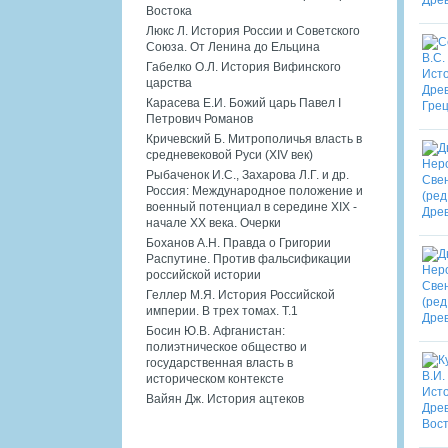
Востока
Люкс Л. История России и Советского
Союза. От Ленина до Ельцина
Габелко О.Л. История Вифинского
царства
Карасева Е.И. Божий царь Павел I
Петрович Романов
Кричевский Б. Митрополичья власть в
средневековой Руси (XIV век)
Рыбаченок И.С., Захарова Л.Г. и др.
Россия: Международное положение и
военный потенциал в середине XIX -
начале XX века. Очерки
Боханов А.Н. Правда о Григории
Распутине. Против фальсификации
российской истории
Геллер М.Я. История Российской
империи. В трех томах. Т.1
Босин Ю.В. Афганистан:
полиэтническое общество и
государственная власть в
историческом контексте
Вайян Дж. История ацтеков