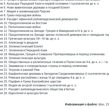
ия 5. Культура Передней Азии в первой половине I тысячелетия до н. э.
ия 6. Ново-вавилонская держава и поздний Египет
ия 7. Мидия и ахеменидская Персия
ия 8. Греко-персидские войны
ия 9. Расцвет афинской рабовладельческой демократии
ия 10. Предэлллинизм на Востоке
ия 11. Пелопоннесская война
ия 12. Предэллинизм на Западе: Греция и Македония в IV в. до н. э
ия 13. Предэллинизм на Западе: кризис полисной демократии и «младшая тир
я 14. Греческая культура VII—IV вв. до н. э.
ия 15. Александр и диадохи
ия 16. Эллинистический Египет
ия 17. Эллинизм в Передней Азии
ия 18. Македония, Греция и Северное Причерноморье в период эллинизма
ия 19. Эллинистическая культура
ия 20. Общественные и религиозные течения в Палестине во II в. до н. э.— I в.
ия 21. Закавказье и сопредельные страны в период эллинизма
ия 22. Этруски и ранний Рим
ия 23. Карфагенская держава в Западном Средиземноморье (I тысячелетие до 
я 24. Римская республика с конца VI до середины II в. до н. э.
ия 25. Парфия и Греко-Бактрийское царство
ия 26. Индия во второй половине I тысячелетия до н. э.
ия 27. Расцвет рабовладельческого общества в Китае
ия 28. Идеология и культура Китая
Информация о файле:
djvu, 15