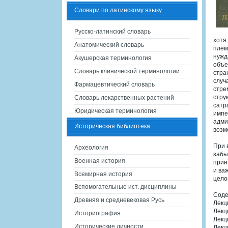
Словари по латинскому языку
Русско-латинский словарь
хотя
Анатомический словарь
плем
нужд
Акушерская терминология
объе
Словарь клинической терминологии
стра
случ
Фармацевтический словарь
стре
стру
Словарь лекарственных растений
сатр
Юридическая терминология
импе
адми
Историческая библиотека
возм
При 
Археология
забы
Военная история
прин
и ва
Всемирная история
цело
Вспомогательные ист. дисциплины
Соде
Древняя и средневековая Русь
Лекц
Лекц
Историография
Лекц
Исторические личности
Лекц