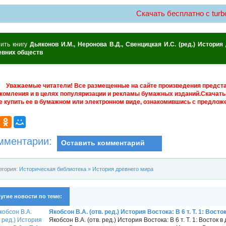
Скачать бесплатно c turbo
пить книгу
Дьяконов И.М., Неронова В.Д., Свенцицкая И.С. (ред.) История 
евних обществ
Уважаемые читатели! Все размещенные на сайте произведения предст
комления и в целях популяризации и рекламы бумажных изданий.Скачать 
е купить ее в бумажном или электронном виде, ознакомившись с предложе
мментарии:
Оставить комментарий
егория:
Историческая библиотека
»
История древнего мира
угие новости по теме:
Якобсон В.А. (отв. ред.) История Востока: В 6 т. Т. 1: Вост
Якобсон В.А. (отв. ред.) История Востока: В 6 т. Т. 1: Восток в