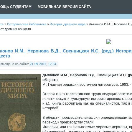
ОЩЬ СТУДЕНТАМ
МОБИЛЬНАЯ ВЕРСИЯ САЙТА
йте
»
Историческая библиотека
»
История древнего мира
» Дьяконов И.М., Неронова В.Д
вет древних обществ
конов И.М., Неронова В.Д., Свенцицкая И.С. (ред.) Истори
еств
азмещено на сайте:
21-09-2017, 12:24
Дьяконов И.М., Неронова В.Д., Свенцицкая И.С. (р
обществ
М.: Главная редакция восточной литературы, 1983. - 
Вторая книга коллективного труда ведущих советск
политическую и культурную историю древних класс
н.э.). Книга рассчитана как на специалистов, так
историей.
В области производительных сил определяющим мо
переход к производству стали.
Империи, или так называемые мировые державы, п
объединений, размеры которых определялись л