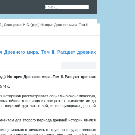
., Свенцицкая И.С. (ред.) История Древнего мира. Том II.
я Древнего мира. Том II. Расцвет древних
ед.) История Древнего мира. Том II. Расцвет древних
574 с.
их историков рассматривает социально-экономическую,
овых обществ периода их расцвета (I тысячелетие до
 и на широкий круг читателей, интересующихся древней
ментом для второго периода древней истории явился
ринципиально отличались от крупных государственных
ишь экономико-политическими нуждами унификации