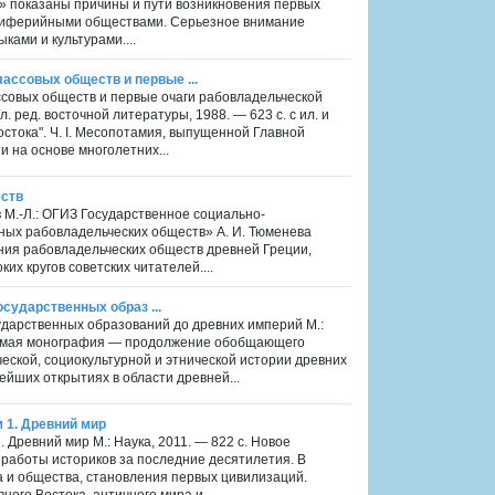
а» показаны причины и пути возникновения первых
периферийными обществами. Серьезное внимание
ами и культурами....
ассовых обществ и первые ...
совых обществ и первые очаги рабовладельческой
л. ред. восточной литературы, 1988. — 623 с. с ил. и
стока". Ч. I. Месопотамия, выпущенной Главной
и на основе многолетних...
еств
 М.-Л.: ОГИЗ Государственное социально-
чных рабовладельческих обществ» А. И. Тюменева
ния рабовладельческих обществ древней Греции,
их кругов советских читателей....
осударственных образ ...
сударственных образований до древних империй М.:
икуемая монография — продолжение обобщающего
ской, социокультурной и этнической истории древних
йших открытиях в области древней...
м 1. Древний мир
. Древний мир М.: Наука, 2011. — 822 с. Новое
работы историков за последние десятилетия. В
 и общества, становления первых цивилизаций.
его Востока, античного мира и...