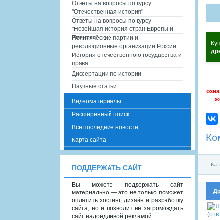
Ответы на вопросы по курсу
"Отечественная история"
Ответы на вопросы по курсу
"Новейшая история стран Европы и
Америки"
Политические партии и
Ку
революционные организации России
др
История отечественного государства и
права
Диссертации по истории
Научные статьи
озна
ж
Видеоматериалы
Расширенный поиск
Все последние новости
Ко
Карта сайта
Кат
ПОДДЕРЖАТЬ САЙТ
Вы можете поддержать сайт
Др
материально — это не только поможет
оплатить хостинг, дизайн и разработку
сайта, но и позволит не загромождать
сайт надоедливой рекламой.