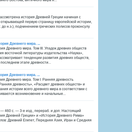
 Рассмотрена история Древней Греции начиная с
.), открывающей первую страницу европейской истории,
до н.э.), подчинением греческих полисов проконсулу
ория Древнего мира. ...
рия Древнего мира. Том III. Упадок древних обществ
ция восточной литературы издательства «Наука»,
 рассматривает тенденции развития древних обществ,
 последнем этапе древности...
ория Древнего мира. ...
рия Древнего мира. Том I. Ранняя древность
«Ранняя древность», «Расцвет древних обществ» и
ния истории всего древнего мира в соответствии с
иваются возникновение и начальные...
 — 460 с. — 3-е изд., перераб. и доп. Настоящий
ория Древней Греции» и «История Древнего Рима»
елов: Древний Египет, Передняя Азия, Иран и Средняя