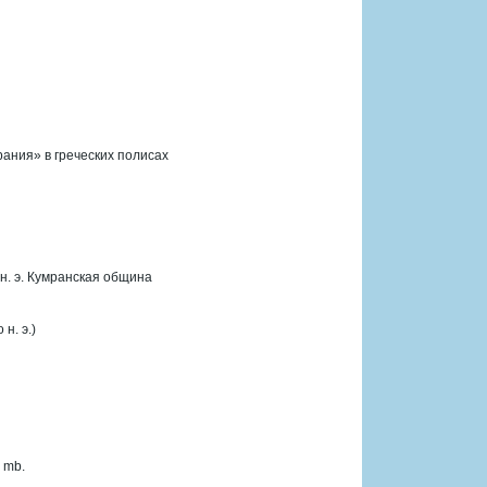
ания» в греческих полисах
 н. э. Кумранская община
н. э.)
 mb.