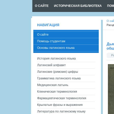
О САЙТЕ
ИСТОРИЧЕСКАЯ БИБЛИОТЕКА
ПОМ
О са
НАВИГАЦИЯ
Расц
О сайте
Помощь студентам
Дья
Основы латинского языка
общ
Р
История латинского языка
Латинский алфавит
Латинские (римские) цифры
Грамматика латинского языка
Медицинская латынь
Клиническая терминология
Фармацевтическая терминология
Крылатые фразы и выражения
Литература по латинскому языку