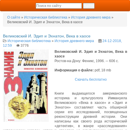
О сайте
»
Историческая библиотека
»
История древнего мира
»
Великовский И. Эдип и Эхнатон, Века в хаосе
Великовский И. Эдип и Эхнатон, Века в хаосе
Историческая библиотека
»
История древнего мира
24-12-2018,
12:59
3776
Великовский И. Эдип и Эхнатон, Века в
хаосе
Ростов-на-Дону: Феникс, 1996. ─ 606 с.
Информация о файле:
pdf, 18 mb
Скачать бесплатно
Книги выдающегося американского
историка и культуролога Иммануила
Великовского «Века в хаосе» и «Эдип и
Эхнатон» составляют часть обширной
серии его исследований, посвященных
реконструкции древней истории. Они
написаны как своего рода исторический
«детектив», в жанре «расследования»