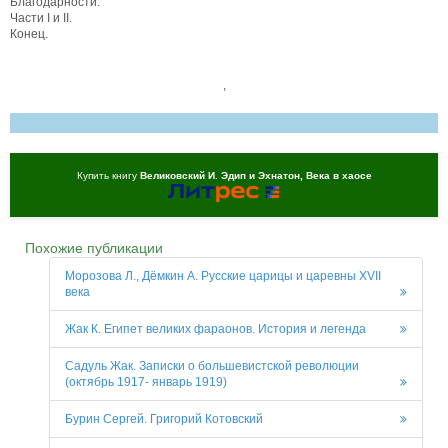
Благодарности.
Части I и II.
Конец.
,
Купить книгу
Великовский И. Эдип и Эхнатон, Века в хаосе
Похожие публикации
Морозова Л., Дёмкин А. Русские царицы и царевны XVII
века
Жак К. Египет великих фараонов. История и легенда
Садуль Жак. Записки о большевистской революции
(октябрь 1917- январь 1919)
Бурин Сергей. Григорий Котовский