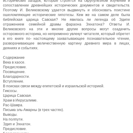
исторических загадок, которые строятся на скрупулезном изучении и
сопоставлении древнейших исторических документов и свидетельств.
Поэтому И. Великовскому удается выдвинуть и обосновать поистине
ошеломляющие исторические гипотезы. Кем же на самом деле была
библейская царица Савская? Не явилась ли легенда об Эдипе
отражением семейной драмы фараона Эхнатона? Ответы И.
Великовского на эти и многие другие вопросы могут озадачить
осторожного историка, но непременно увлекут читателя, который обретет
в его книге по- настоящему захватывающее познавательное чтение,
разворачивающее величественную картину древнего мира в лицах,
деяниях и событиях.
Содержание
Века в хаосе.
Предисловие.
Посвящение.
Благодарности.
Вступление.
В поисках связи между египетской и израильской историей.
Гиксосы.
Царица Савская.
Храм в Иерусалиме.
Рас-Шамра.
Письма эль-Амарны (в трех частях).
Выводы.
На полпути.
Эдип и Эхнатон.
Предисловие.