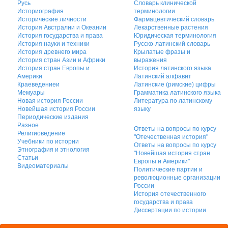
Русь
Словарь клинической
Историография
терминологии
Исторические личности
Фармацевтический словарь
История Австралии и Океании
Лекарственные растения
История государства и права
Юридическая терминология
История науки и техники
Русско-латинский словарь
История древнего мира
Крылатые фразы и
История стран Азии и Африки
выражения
История стран Европы и
История латинского языка
Америки
Латинский алфавит
Краеведениеи
Латинские (римские) цифры
Мемуары
Грамматика латинского языка
Новая история России
Литература по латинскому
Новейшая история России
языку
Периодические издания
Разное
Ответы на вопросы по курсу
Религиоведение
"Отечественная история"
Учебники по истории
Ответы на вопросы по курсу
Этнография и этнология
"Новейшая история стран
Статьи
Европы и Америки"
Видеоматериалы
Политические партии и
революционные организации
России
История отечественного
государства и права
Диссертации по истории