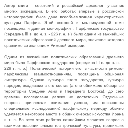
Автор книги - советский и российский археолог, участник
многих экспедиций. В его работах впервые в российской
историографии была дана всеобъемлющая характеристика
культуры Парфии. Этой сложной и малоизученной теме
посвящена и данная монография . Парфянское государство
(середина III в. до н. э. - 226 г. н. э.) было одним из важнейших
политических образований древнего мира, значение которого
сравнимо со значением Римской империи.
Одним из важнейших политических образований древнего
мира было Парфянское государство (середина III в. до н. э.—
226 г. н. э.). Политической истории его, в частности римско-
парфянским взаимоотношениям, посвящена обширная
литература. Однако культура этого государства, культура
народов, входивших в его состав (а оно обнимало обширные
территории Средней Азии и Переднего Востока), до сего
времени исследована далеко не достаточно. Отдельные
вопросы привлекали внимание ученых, им посвящены
специальные исследования; парфянскому периоду обычно
уделяется некоторое место в общих очерках искусства Ирана
и т. п. Во всех этих работах важнейшим является вопрос о
взаимоотношении элементов греческой культуры, проникших