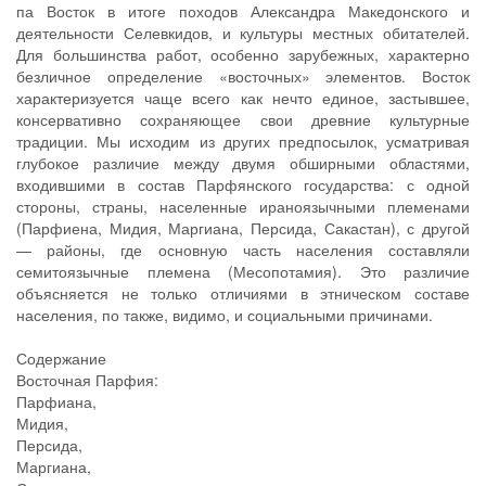
па Восток в итоге походов Александра Македонского и
деятельности Селевкидов, и культуры местных обитателей.
Для большинства работ, особенно зарубежных, характерно
безличное определение «восточных» элементов. Восток
характеризуется чаще всего как нечто единое, застывшее,
консервативно сохраняющее свои древние культурные
традиции. Мы исходим из других предпосылок, усматривая
глубокое различие между двумя обширными областями,
входившими в состав Парфянского государства: с одной
стороны, страны, населенные ираноязычными племенами
(Парфиена, Мидия, Маргиана, Персида, Сакастан), с другой
— районы, где основную часть населения составляли
семитоязычные племена (Месопотамия). Это различие
объясняется не только отличиями в этническом составе
населения, по также, видимо, и социальными причинами.
Содержание
Восточная Парфия:
Парфиана,
Мидия,
Персида,
Маргиана,