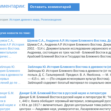
мментарии:
Оставить комментарий
егория:
История древнего мира
,
Религиоведение
угие новости по теме:
Шумов С.А., Андреев А.Р. История Ближнего Востока. До
Шумов С.А., Андреев А.Р. История Ближнего Востока. Док
2002. - 514 с. Документальное исследование украинского 
Андреева, состоящее из трех частей - Ближний Восток в д
Арабский Ближний Восток и Государства Ближнего Востока
Заблоцка Ю. История Ближнего Востока в древности (от 
Заблоцка Ю. История Ближнего Востока в древности (от п
польск. Д. С. Гальпериной. Предисл. В. А. Якобсона. — М.
— 415 с.: ил. — (По следам исчезнувших культур Востока).
Заблоцкой содержит богатый материал по социально-эконо
Данциг Б.М. Ближний Восток в русской науке и литературе
Данциг Б.М. Ближний Восток в русской науке и литературе М.: "
г., 440 с. Книга обобщает огромный материал, освещающий рус
с XII в. до 1917 г. включительно. Другая центральная тема раб
центрах — Академии наук, университетах, Лазаревском институте