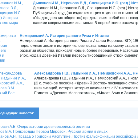
Дьяконов И.М., Неронова В.Д., Свенцицкая И.С. (ред.) Ист
Дьяконов И.М., Неронова В.Д., Свенцицкая И.С. (ред.) Исто
Публикуемый труд (он издается в трех отдельных книгах: 
«Упадок древних обществ») представляет собой опыт созда
нашими современными знаниями. В первой книге рассматр
Немировский А. История раннего Рима и Италии
Немировский А. История раннего Рима и Италии Воронеж: ВГУ, 196
переломные эпохи в истории человечества, когда на смену стар
развитии общества, приходят новые, более передовые. Настояща
эпох, когда в древней Италии первобытнообщинный строй сменяет
Александрова Н.В., Ладынин И.А., Немировский А.А., Яко
Александрова Н.В., Ладынин И.А., Немировский А.А., Яковле
[2] с. Учебное пособие «Древний Восток» посвящено стан
цивилизаций, история которых начинается с IV тысячелет
Египет», «Древняя Месопо­тамия», «Малая Азия и Закавказ
едыдущие новости:
ович А.Б. Очерк истории древнееврейской религии
ов В.А. Полководцы Первой Мировой. Русская армия в лицах
анов А.Н. Правда о Григории Распутине. Против фальсификации российской 