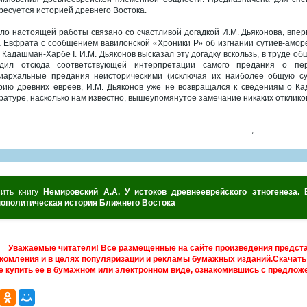
ресуется историей древнего Востока.
ло настоящей работы связано со счастливой догадкой И.М. Дьяконова, впе
а Евфрата с сообщением вавилонской «Хроники Р» об изгнании сутиев-аморее
 Кадашман-Харбе I. И.М. Дьяконов высказал эту догадку вскользь, в труде об
дил отсюда соответствующей интерпретации самого предания о пер
иархальные предания неисторическими (исключая их наиболее общую сут
рию древних евреев, И.М. Дьяконов уже не возвращался к сведениям о Ка
ратуре, насколько нам известно, вышеупомянутое замечание никаких откликов
,
пить книгу
Немировский А.А. У истоков древнееврейского этногенеза.
нополитическая история Ближнего Востока
Уважаемые читатели! Все размещенные на сайте произведения предст
комления и в целях популяризации и рекламы бумажных изданий.Скачать 
е купить ее в бумажном или электронном виде, ознакомившись с предложе