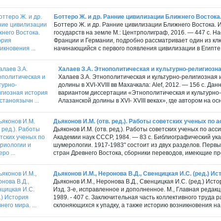
Боттеро Ж. и др. Ранние цивилизации Ближнего Востока.
Боттеро Ж. и др. Ранние цивилизации Ближнего Востока.
государств на земле М.: Центрполиграф, 2016. — 447 с. 
Франции и Германии, подробно рассматривает один из кл
начинающийся с первого появления цивилизации в Египте 
Халаев З.А. Этнополитическая и культурно-религиозна
Халаев З.А. Этнополитическая и культурно-религиозная
долины в XVI-XVIII вв Махачкала: Alef, 2012. — 156 с. 
вариантом диссертации «Этнополитическая и культурно
Алазанской долины в XVI- XVIII веках», где автором на ос
Дьяконов И.М. (отв. ред.). Работы советских ученых по а
Дьяконов И.М. (отв. ред.). Работы советских ученых по ас
Академии наук СССР, 1984. — 83 с. Библиографический ука
шумерологии. 1917-1983" состоит из двух разделов. Перв
стран Древнего Востока, сборники переводов, имеющие пр
Дьяконов И.М., Неронова В.Д., Свенцицкая И.С. (ред.) Ист
Дьяконов И.М., Неронова В.Д., Свенцицкая И.С. (ред.) Исто
Изд. 3-е, исправленное и дополненное. М., Главная редак
1989. - 407 с. Заключительная часть коллективного труда
склоняющихся к упадку, а также историю возникновения на