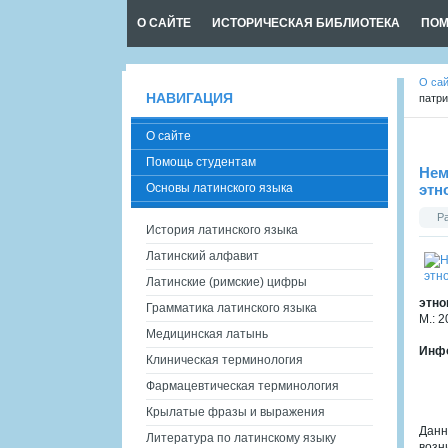
О САЙТЕ
ИСТОРИЧЕСКАЯ БИБЛИОТЕКА
ПОМ
О са
НАВИГАЦИЯ
патри
О сайте
Помощь студентам
Нем
Основы латинского языка
этн
Р
История латинского языка
Латинский алфавит
Латинские (римские) цифры
этно
Грамматика латинского языка
М.: 2
Медицинская латынь
Инфо
Клиническая терминология
Фармацевтическая терминология
Крылатые фразы и выражения
Данн
Литература по латинскому языку
возн