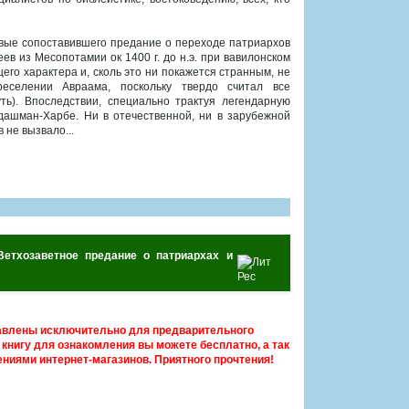
рвые сопоставившего предание о переходе патриархов
в из Месопотамии ок 1400 г. до н.э. при вавилонском
щего характера и, сколь это ни покажется странным, не
еселении Авраама, поскольку твердо считал все
ь). Впоследствии, специально трактуя легендарную
дашман-Харбе. Ни в отечественной, ни в зарубежной
 не вызвало...
 Ветхозаветное предание о патриархах и
авлены исключительно для предварительного
книгу для ознакомления вы можете бесплатно, а так
ниями интернет-магазинов. Приятного прочтения!