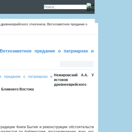
 древнееврейского этногенеза. Ветхозаветное предание о
 Ветхозаветное предание о патриархах и
Немировский А.А. У
истоков
древнееврейского
я Ближнего Востока
традиции Книги Бытия и реконструкции обстоятельств
алистов по библеистике, востоковедению, всех, кто