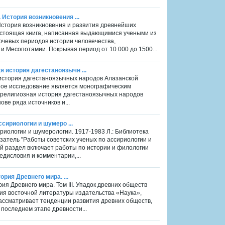
 История возникновения ...
 История возникновения и развития древнейших
Настоящая книга, написанная выдающимися учеными из
ючевых периодов истории человечества,
и Месопотамии. Покрывая период от 10 000 до 1500...
я история дагестаноязычн ...
 история дагестаноязычных народов Алазанской
Данное исследование является монографическим
-религиозная история дагестаноязычных народов
нове ряда источников и...
ссириологии и шумеро ...
сириологии и шумерологии. 1917-1983 Л.: Библиотека
затель "Работы советских ученых по ассириологии и
ый раздел включает работы по истории и филологии
едисловия и комментарии,...
ория Древнего мира. ...
рия Древнего мира. Том III. Упадок древних обществ
ция восточной литературы издательства «Наука»,
 рассматривает тенденции развития древних обществ,
 последнем этапе древности...