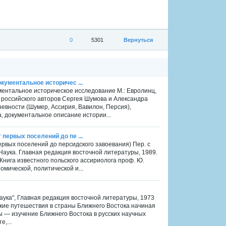
0
5301
Вернуться
кументальное историчес ...
ументальное историческое исследование М.: Евролинц,
и российского авторов Сергея Шумова и Александра
ревности (Шумер, Ассирия, Вавилон, Персия),
, документальное описание истории...
первых поселений до пе ...
ервых поселений до персидского завоевания) Пер. с
: Наука. Главная редакция восточной литературы, 1989.
 Книга известного польского ассириолога проф. Ю.
мической, политической и...
Наука", Главная редакция восточной литературы, 1973
ские путешествия в страны Ближнего Востока начиная
оты — изучение Ближнего Востока в русских научных
,...