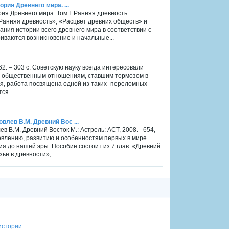
ория Древнего мира. ...
рия Древнего мира. Том I. Ранняя древность
«Ранняя древность», «Расцвет древних обществ» и
ния истории всего древнего мира в соответствии с
иваются возникновение и начальные...
2. – 303 с. Советскую науку всегда интересовали
ым общественным отношениям, ставшим тормозом в
я, работа посвящена одной из таких- переломных
ся...
влев В.М. Древний Вос ...
в В.М. Древний Восток М.: Астрель: ACT, 2008. - 654,
овлению, развитию и особенностям первых в мире
ия до нашей эры. Пособие состоит из 7 глав: «Древний
ье в древности»,...
истории