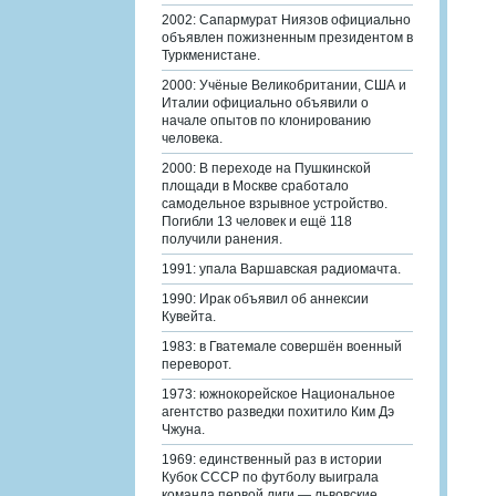
2002: Сапармурат Ниязов официально
объявлен пожизненным президентом в
Туркменистане.
2000: Учёные Великобритании, США и
Италии официально объявили о
начале опытов по клонированию
человека.
2000: В переходе на Пушкинской
площади в Москве сработало
самодельное взрывное устройство.
Погибли 13 человек и ещё 118
получили ранения.
1991: упала Варшавская радиомачта.
1990: Ирак объявил об аннексии
Кувейта.
1983: в Гватемале совершён военный
переворот.
1973: южнокорейское Национальное
агентство разведки похитило Ким Дэ
Чжуна.
1969: единственный раз в истории
Кубок СССР по футболу выиграла
команда первой лиги — львовские