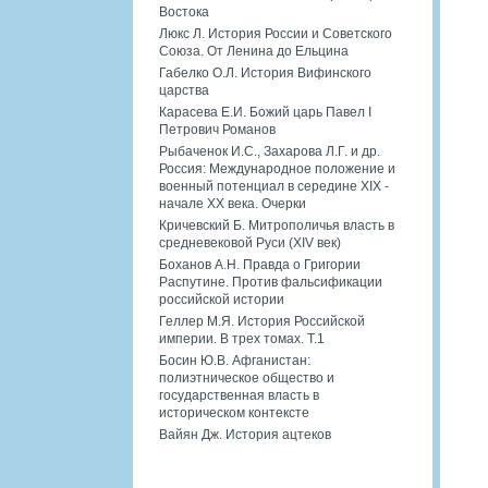
Востока
Люкс Л. История России и Советского
Союза. От Ленина до Ельцина
Габелко О.Л. История Вифинского
царства
Карасева Е.И. Божий царь Павел I
Петрович Романов
Рыбаченок И.С., Захарова Л.Г. и др.
Россия: Международное положение и
военный потенциал в середине XIX -
начале XX века. Очерки
Кричевский Б. Митрополичья власть в
средневековой Руси (XIV век)
Боханов А.Н. Правда о Григории
Распутине. Против фальсификации
российской истории
Геллер М.Я. История Российской
империи. В трех томах. Т.1
Босин Ю.В. Афганистан:
полиэтническое общество и
государственная власть в
историческом контексте
Вайян Дж. История ацтеков