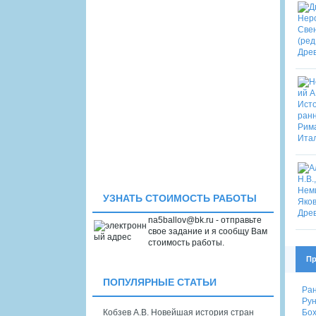
УЗНАТЬ СТОИМОСТЬ РАБОТЫ
na5ballov@bk.ru - отправьте
свое задание и я сообщу Вам
стоимость работы.
Пр
ПОПУЛЯРНЫЕ СТАТЬИ
Ран
Рун
Бох
Кобзев А.В. Новейшая история стран