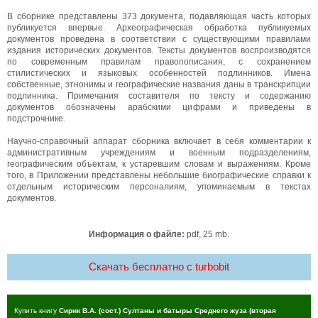
В сборнике представлены 373 документа, подавляющая часть которых
публикуется впервые. Археографическая обработка публикуемых
документов проведена в соответствии с существующими правилами
издания исторических документов. Тексты документов воспроизводятся
по современным правилам правопописания, с сохранением
стилистических и языковых особенностей подлинников. Имена
собственные, этнонимы и географические названия даны в транскрипции
подлинника. Примечания составителя по тексту и содержанию
документов обозначены арабскими цифрами и приведены в
подстрочнике.
Научно-справочный аппарат сборника включает в себя комментарии к
административным учреждениям и военным подразделениям,
географическим объектам, к устаревшим словам и выражениям. Кроме
того, в Приложении представлены небольшие биографические справки к
отдельным историческим персоналиям, упоминаемым в текстах
документов.
Информация о файле:
pdf, 25 mb.
Скачать бесплатно c turbobit
Купить книгу
Сирик В.А. (сост.) Султаны и батыры Среднего жуза (вторая