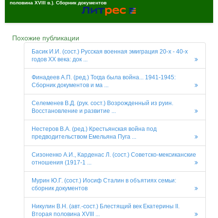
половина XVIII в.). Сборник документов
Похожие публикации
Басик И.И. (сост.) Русская военная эмиграция 20-х - 40-х
годов XX века: док ...
Финадеев А.П. (ред.) Тогда была война... 1941-1945:
Сборник документов и ма ...
Селеменев В.Д. (рук. сост.) Возрожденный из руин.
Восстановление и развитие ...
Нестеров В.А. (ред.) Крестьянская война под
предводительством Емельяна Пуга ...
Сизоненко А.И., Карденас Л. (сост.) Советско-мексиканские
отношения (1917-1 ...
Мурин Ю.Г. (сост.) Иосиф Сталин в объятиях семьи:
сборник документов
Никулин В.Н. (авт.-сост.) Блестящий век Екатерины II.
Вторая половина XVIII ...