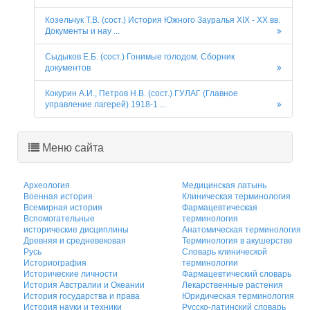
Козельчук Т.В. (сост.) История Южного Зауралья XIX - XX вв.
Документы и нау ...
Сыдыков Е.Б. (сост.) Гонимые голодом. Сборник
документов
Кокурин А.И., Петров Н.В. (сост.) ГУЛАГ (Главное
управление лагерей) 1918-1 ...
Меню сайта
Археология
Медицинская латынь
Военная история
Клиническая терминология
Всемирная история
Фармацевтическая
Вспомогательные
терминология
исторические дисциплины
Анатомическая терминология
Древняя и средневековая
Терминология в акушерстве
Русь
Словарь клинической
Историография
терминологии
Исторические личности
Фармацевтический словарь
История Австралии и Океании
Лекарственные растения
История государства и права
Юридическая терминология
История науки и техники
Русско-латинский словарь