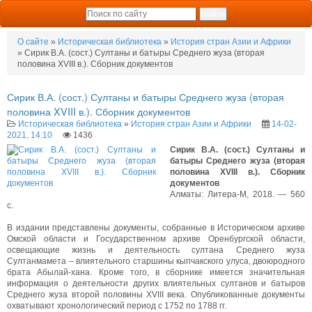
О сайте
»
Историческая библиотека
»
История стран Азии и Африки
» Сирик В.А. (сост.) Султаны и батыры Среднего жуза (вторая
половина XVIII в.). Сборник документов
Сирик В.А. (сост.) Султаны и батыры Среднего жуза (вторая
половина XVIII в.). Сборник документов
Историческая библиотека
»
История стран Азии и Африки
14-02-
2021, 14:10
1436
Сирик В.А. (сост.) Султаны и
батыры Среднего жуза (вторая
половина XVIII в.). Сборник
документов
Алматы: Литера-М, 2018. — 560
с.
В издании представлены документы, собранные в Историческом архиве
Омской области и Государственном архиве Оренбургской области,
освещающие жизнь и деятельность султана Среднего жуза
Султанмамета – влиятельного старшины кыпчакского улуса, двоюродного
брата Абылай-хана. Кроме того, в сборнике имеется значительная
информация о деятельности других влиятельных султанов и батыров
Среднего жуза второй половины XVIII века. Опубликованные документы
охватывают хронологический период с 1752 по 1788 гг.