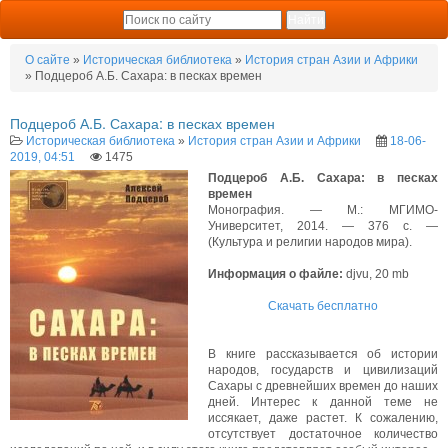
О сайте
»
Историческая библиотека
»
История стран Азии и Африки
» Подцероб А.Б. Сахара: в песках времен
Подцероб А.Б. Сахара: в песках времен
Историческая библиотека
»
История стран Азии и Африки
18-06-
2019, 04:51
1475
Подцероб А.Б. Сахара: в песках
времен
Монография. — М.: МГИМО-
Университет, 2014. — 376 с. —
(Культура и религии народов мира).
Информация о файле:
djvu, 20 mb
Скачать бесплатно
В книге рассказывается об истории
народов, государств и цивилизаций
Сахары с древнейших времен до наших
дней. Интерес к данной теме не
иссякает, даже растет. К сожалению,
отсутствует достаточное количество