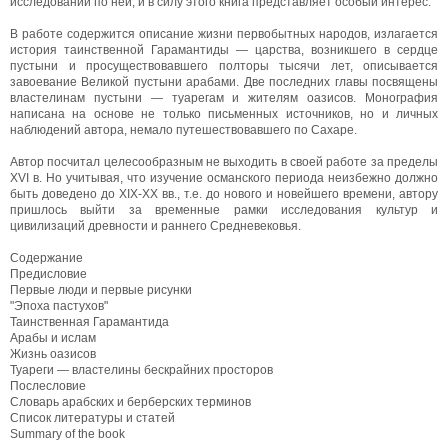
исследований по ней, и в силу этого книга представляет особый интерес.
В работе содержится описание жизни первобытных народов, излагается
история таинственной Гарамантиды — царства, возникшего в сердце
пустыни и просуществовавшего полторы тысячи лет, описывается
завоевание Великой пустыни арабами. Две последних главы посвящены
властелинам пустыни — туарегам и жителям оазисов. Монография
написана на основе не только письменных источников, но и личных
наблюдений автора, немало путешествовавшего по Сахаре.
Автор посчитал целесообразным не выходить в своей работе за пределы
XVI в. Но учитывая, что изучение османского периода неизбежно должно
быть доведено до ХІХ-ХХ вв., т.е. до нового и новейшего времени, автору
пришлось выйти за временные рамки исследования культур и
цивилизаций древности и раннего Средневековья.
Содержание
Предисловие
Первые люди и первые рисунки
"Эпоха пастухов"
Таинственная Гарамантида
Арабы и ислам
Жизнь оазисов
Туареги — властелины бескрайних просторов
Послесловие
Словарь арабских и берберских терминов
Список литературы и статей
Summary of the book