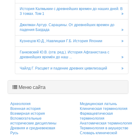
История Калмыкии с древнейших времен до наших дней. В
3 томах. Том 1
Джилман Артур. Сарацины. От древнейших времен до
падения Багдада
Кузнецов Ю.Д., Навлицкая Г.Б. История Японии
Ганковский Ю.В. (отв. ред.). История Афганистана с
древнейших времён до наш ...
Чайлд Г. Расцвет и падение древних цивилизаций
Меню сайта
Археология
Медицинская латынь
Военная история
Клиническая терминология
Всемирная история
Фармацевтическая
Вспомогательные
терминология
исторические дисциплины
Анатомическая терминология
Древняя и средневековая
Терминология в акушерстве
Русь
Словарь клинической