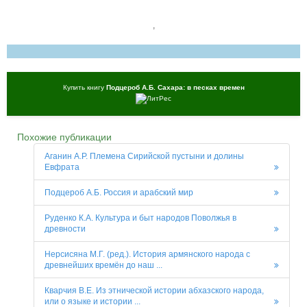
,
Купить книгу
Подцероб А.Б. Сахара: в песках времен
Похожие публикации
Аганин А.Р. Племена Сирийской пустыни и долины
Евфрата
Подцероб А.Б. Россия и арабский мир
Руденко К.А. Культура и быт народов Поволжья в
древности
Нерсисяна М.Г. (ред.). История армянского народа с
древнейших времён до наш ...
Кварчия В.Е. Из этнической истории абхазского народа,
или о языке и истории ...