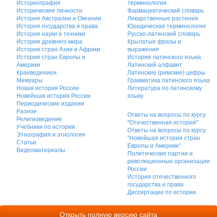
Историография
терминологии
Исторические личности
Фармацевтический словарь
История Австралии и Океании
Лекарственные растения
История государства и права
Юридическая терминология
История науки и техники
Русско-латинский словарь
История древнего мира
Крылатые фразы и
История стран Азии и Африки
выражения
История стран Европы и
История латинского языка
Америки
Латинский алфавит
Краеведениеи
Латинские (римские) цифры
Мемуары
Грамматика латинского языка
Новая история России
Литература по латинскому
Новейшая история России
языку
Периодические издания
Разное
Ответы на вопросы по курсу
Религиоведение
"Отечественная история"
Учебники по истории
Ответы на вопросы по курсу
Этнография и этнология
"Новейшая история стран
Статьи
Европы и Америки"
Видеоматериалы
Политические партии и
революционные организации
России
История отечественного
государства и права
Диссертации по истории
Открыть полную версию сайта