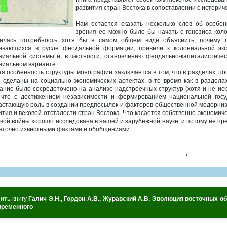
развития стран Востока в сопоставлении с историч
Нам остается сказать несколько слов об особе
зрения ее можно было бы начать с генезиса коло
илась потребность хотя бы в самом общем виде объяснить, почему со
ивающихся в русле феодальной формации, привели к колониальной экс
ниальной системы и, в частности, становлению феодально-капиталистичес
ниальном варианте.
ая особенность структуры монографии заключается в том, что в разделах, 
 сделаны на социально-экономических аспектах, в то время как в раздела
ание было сосредоточено на анализе надстроечных структур (хотя и не ис
 что с достижением независимости и формированием национальной госу
астающую роль в создании предпосылок и факторов общественной модерниза
ития и вековой отсталости стран Востока. Что касается собственно экономиче
вой войны хорошо исследована в нашей и зарубежной науке, и потому не п
аточно известными фактами и обобщениями.
,
ить книгу
Галич Э.Н., Гордон А.В., Журавский А.В. Эволюция восточных о
временного