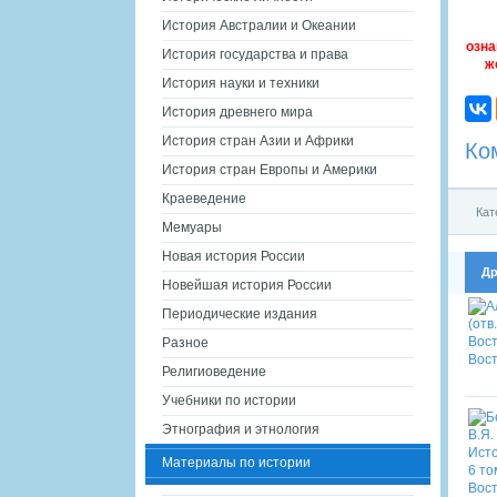
История Австралии и Океании
озна
История государства и права
ж
История науки и техники
История древнего мира
История стран Азии и Африки
Ко
История стран Европы и Америки
Краеведение
Кат
Мемуары
Новая история России
Др
Новейшая история России
Периодические издания
Разное
Религиоведение
Учебники по истории
Этнография и этнология
Материалы по истории