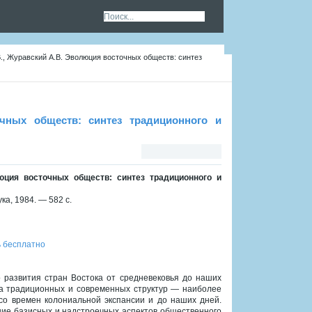
В., Журавский А.В. Эволюция восточных обществ: синтез
чных обществ: синтез традиционного и
люция восточных обществ: синтез традиционного и
ка, 1984. — 582 с.
 бесплатно
развития стран Востока от средневековья до наших
а традиционных и современных структур — наиболее
со времен колониальной экспансии и до наших дней.
ние базисных и надстроечных аспектов общественного