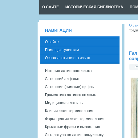
О САЙТЕ
ИСТОРИЧЕСКАЯ БИБЛИОТЕКА
ПОМ
О са
НАВИГАЦИЯ
тради
О сайте
Помощь студентам
Гал
Основы латинского языка
сов
Р
История латинского языка
Латинский алфавит
Латинские (римские) цифры
Грамматика латинского языка
Медицинская латынь
Клиническая терминология
Фармацевтическая терминология
Крылатые фразы и выражения
Литература по латинскому языку