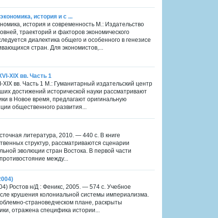
кономика, история и с ...
ономика, история и современность М.: Издательство
овней, траекторий и факторов экономического
ледуется диалектика общего и особенного в генезисе
вающихся стран. Для экономистов,...
VI-XIX вв. Часть 1
I-XIX вв. Часть 1 М.: Гуманитарный издательский центр
ейших достижений исторической науки рассматривают
ки в Новое время, предлагают оригинальную
ции общественного развития...
сточная литература, 2010. — 440 с. В книге
твенных структур, рассматриваются сценарии
льной эволюции стран Востока. В первой части
противостояние между...
2004)
) Ростов н/Д : Феникс, 2005. — 574 с. Учебное
осле крушения колониальной системы империализма.
роблемно-страноведческом плане, раскрыты
ки, отражена специфика истории...