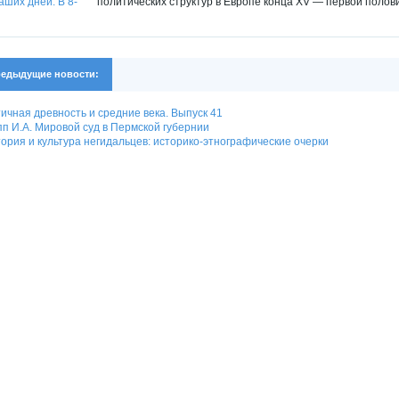
политических структур в Европе конца XV — первой полов
едыдущие новости:
ичная древность и средние века. Выпуск 41
п И.А. Мировой суд в Пермской губернии
ория и культура негидальцев: историко-этнографические очерки