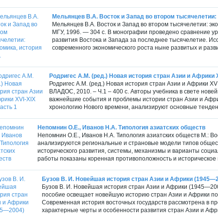
Мельянцев В.А. Восток и Запад во втором тысячелетии: э
Мельянцев В.А. Восток и Запад во втором тысячелетии: эк
МГУ, 1996. — 304 с. В монографии проведено сравнение ур
развития Востока и Запада за последнее тысячелетие. Исс
современного экономического роста ныне развитых и разви
Родригес А.М. (ред.) Новая история стран Азии и Африки X
Родригес А.М. (ред.) Новая история стран Азии и Африки XV
ВЛАДОС, 2010. – Ч.1 – 400 с. Авторы учебника в свете нов
важнейшие события и проблемы истории стран Азии и Афри
хронологию Нового времени, анализируют основные тенден
Непомнин О.Е., Иванов Н.А. Типология азиатских обществ
Непомнин О.Е., Иванов Н.А. Типология азиатских обществ М.: Во
анализируются региональные и страновые модели типов общес
исторического развития, системы, механизмы и варианты социа
работы показаны коренная противоположность и историческое 
Бузов В. И. Новейшая история стран Азии и Африки (1945—
Бузов В. И. Новейшая история стран Азии и Африки (1945—2004
пособие освещает новейшую историю стран Азии и Африки п
Современная история восточных государств рассмотрена в п
характерные черты и особенности развития стран Азии и Афри