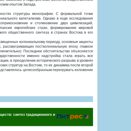
еским опытом Запада.
нностях структуры монографии. С формальной точки
ниального капитализма. Однако в ходе исследования
прикосновение и столкновение двух цивилизаций,
пансии европейских стран, формированию мировой
кого общественного синтеза в странах Востока в его
посвященных колониальному периоду, основные акценты
х, рассматривающих постколониальную эпоху, главное
ключительно). Последнее обстоятельство объясняется
дарственности именно надстройка стала играть все
ции, в преодолении исторического разрыва в уровнях
ских структур на Востоке, то их динамика после второй
редставлялось целесообразным перегружать изложение
бществ: синтез традиционного и