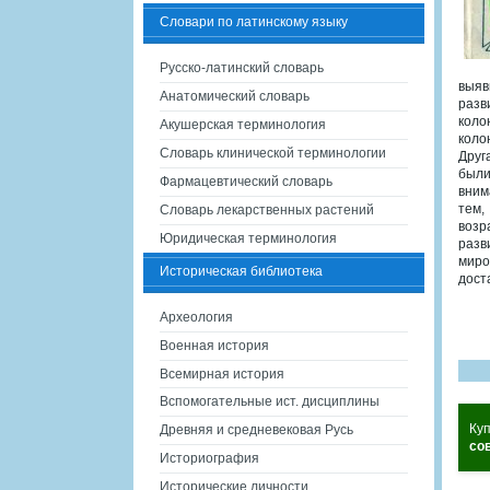
Словари по латинскому языку
Русско-латинский словарь
выяв
Анатомический словарь
разв
коло
Акушерская терминология
коло
Словарь клинической терминологии
Друг
были
Фармацевтический словарь
вним
тем,
Словарь лекарственных растений
возр
Юридическая терминология
разв
миро
Историческая библиотека
дост
Археология
Военная история
Всемирная история
Вспомогательные ист. дисциплины
Куп
Древняя и средневековая Русь
со
Историография
Исторические личности