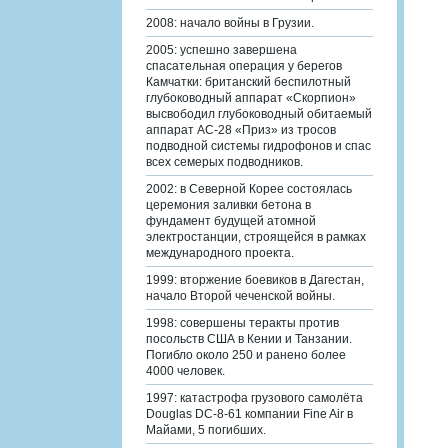
2008: начало войны в Грузии.
2005: успешно завершена
спасательная операция у берегов
Камчатки: британский беспилотный
глубоководный аппарат «Скорпион»
высвободил глубоководный обитаемый
аппарат АС-28 «Приз» из тросов
подводной системы гидрофонов и спас
всех семерых подводников.
2002: в Северной Корее состоялась
церемония заливки бетона в
фундамент будущей атомной
электростанции, строящейся в рамках
международного проекта.
1999: вторжение боевиков в Дагестан,
начало Второй чеченской войны.
1998: совершены теракты против
посольств США в Кении и Танзании.
Погибло около 250 и ранено более
4000 человек.
1997: катастрофа грузового самолёта
Douglas DC-8-61 компании Fine Air в
Майами, 5 погибших.