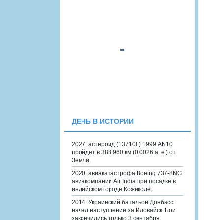
ДЕНЬ В ИСТОРИИ
2027: астероид (137108) 1999 AN10
пройдёт в 388 960 км (0.0026 а. е.) от
Земли.
2020: авиакатастрофа Boeing 737-8NG
авиакомпании Air India при посадке в
индийском городе Кожикоде.
2014: Украинский батальон Донбасс
начал наступление за Иловайск. Бои
закончились только 3 сентября.