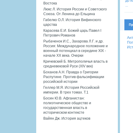
Востока
Люкс Л. История России и Советского
Союза. От Ленина до Ельцина
Габелко О.Л. История Вифинского
царства
Пр
Карасева Е.И. Божий царь Павел I
Петрович Романов
Ант
Рыбаченок И.С., Захарова Л.Г. и др.
Поп
Россия: Международное положение и
Ист
военный потенциал в середине XIX -
начале XX века. Очерки
Кричевский Б. Митрополичья власть в
средневековой Руси (XIV век)
Боханов А.Н. Правда о Григории
Распутине. Против фальсификации
российской истории
Геллер М.Я. История Российской
империи. В трех томах. Т.1
Босин Ю.В. Афганистан:
полиэтническое общество и
государственная власть в
историческом контексте
Вайян Дж. История ацтеков