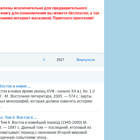
авлены исключительно для предварительного
книгу для ознакомления вы можете бесплатно, а так
ниями интернет-магазинов. Приятного прочтения!
0
2927
Вернуться
Восток в новое ...
сток в новое время (конец XVIII - начало XX в.). Кн. 1-2
 2 - М.: Восточная литература, 2005. — 574 с.: карты.
вных монографий, которая должна охватить историю
.
. Том 6. Восток в ...
. Том 6. Восток в новейший период (1945-2000) М.:
. — 1097 с. Данный том — последний, итоговый из
 охватывает период с окончания Второй мировой
сыщенную событиями эпоху...