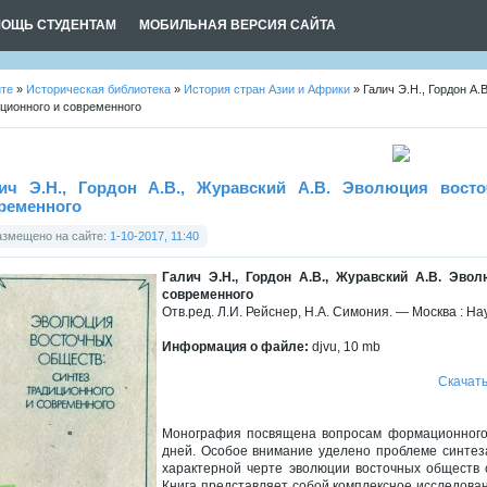
ОЩЬ СТУДЕНТАМ
МОБИЛЬНАЯ ВЕРСИЯ САЙТА
йте
»
Историческая библиотека
»
История стран Азии и Африки
» Галич Э.Н., Гордон А.
ционного и современного
ич Э.Н., Гордон А.В., Журавский А.В. Эволюция восто
ременного
азмещено на сайте:
1-10-2017, 11:40
Галич Э.Н., Гордон А.В., Журавский А.В. Эво
современного
Отв.ред. Л.И. Рейснер, Н.А. Симония. — Москва : Нау
Информация о файле:
djvu, 10 mb
Скачать
Монография посвящена вопросам формационного 
дней. Особое внимание уделено проблеме синтез
характерной черте эволюции восточных обществ 
Книга представляет собой комплексное исследова