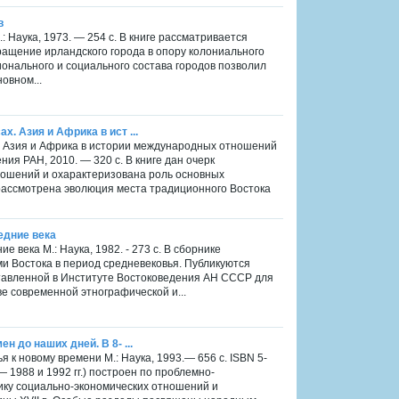
в
.: Наука, 1973. — 254 с. B книге рассматривается
ращение ирландского города в опору колониального
онального и социального состава городов позволил
овном...
. Азия и Африка в ист ...
х. Азия и Африка в истории международных отношений
ия РАН, 2010. — 320 с. В книге дан очерк
шений и охарактеризована роль основных
 рассмотрена эволюция места традиционного Востока
едние века
 века М.: Наука, 1982. - 273 с. В сборнике
и Востока в период средневековья. Публикуются
ставленной в Институте Востоковедения АН СССР для
е современной этнографической и...
н до наших дней. В 8- ...
ья к новому времени М.: Наука, 1993.— 656 с. ISBN 5-
1988 и 1992 гг.) построен по проблемно-
ику социально-экономических отношений и