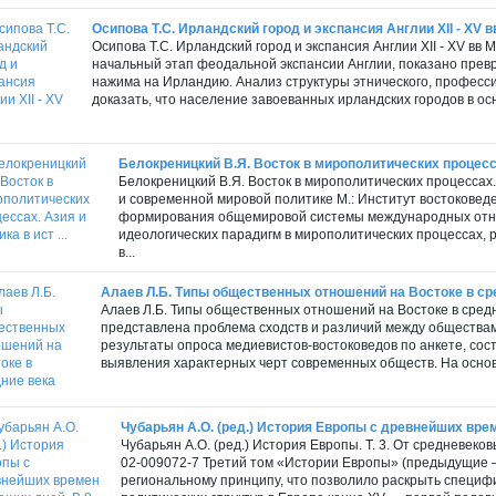
Осипова Т.С. Ирландский город и экспансия Англии XII - XV в
Осипова Т.С. Ирландский город и экспансия Англии XII - XV вв М
начальный этап феодальной экспансии Англии, показано прев
нажима на Ирландию. Анализ структуры этнического, професси
доказать, что население завоеванных ирландских городов в осн
Белокреницкий В.Я. Восток в мирополитических процессах
Белокреницкий В.Я. Восток в мирополитических процесса
и современной мировой политике М.: Институт востоковеден
формирования общемировой системы международных отно
идеологических парадигм в мирополитических процессах,
в...
Алаев Л.Б. Типы общественных отношений на Востоке в ср
Алаев Л.Б. Типы общественных отношений на Востоке в средние
представлена проблема сходств и различий между обществам
результаты опроса медиевистов-востоковедов по анкете, со
выявления характерных черт современных обществ. На основ
Чубарьян А.О. (ред.) История Европы с древнейших време
Чубарьян А.О. (ред.) История Европы. Т. 3. От средневеков
02-009072-7 Третий том «Истории Европы» (предыдущие — 
региональному принципу, что позволило раскрыть специф