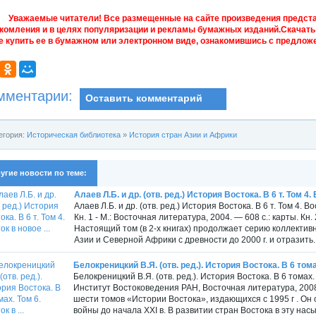
Уважаемые читатели! Все размещенные на сайте произведения предст
комления и в целях популяризации и рекламы бумажных изданий.Скачать 
е купить ее в бумажном или электронном виде, ознакомившись с предложе
мментарии:
Оставить комментарий
егория:
Историческая библиотека
»
История стран Азии и Африки
угие новости по теме:
Алаев Л.Б. и др. (отв. ред.) История Востока. В 6 т. Том 4. 
Алаев Л.Б. и др. (отв. ред.) История Востока. В 6 т. Том 4. Во
Кн. 1 - М.: Восточная литература, 2004. — 608 с.: карты. Кн.
Настоящий том (в 2-х книгах) продолжает серию коллекти
Азии и Северной Африки с древности до 2000 г. и отразить..
Белокреницкий В.Я. (отв. ред.). История Востока. В 6 томах
Белокреницкий В.Я. (отв. ред.). История Востока. В 6 томах
Институт Востоковедения РАН, Восточная литература, 2008
шести томов «Истории Востока», издающихся с 1995 г . Он
войны до начала XXI в. В развитии стран Востока в эту на