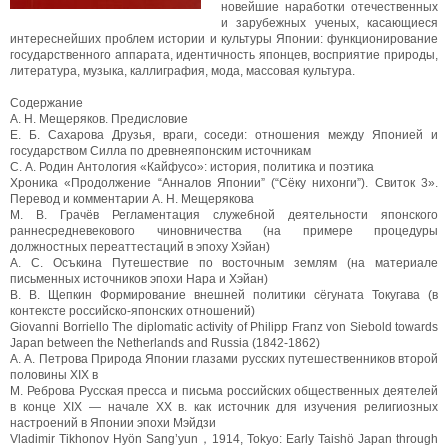
новейшие наработки отечественных
и зарубежных ученых, касающиеся
интереснейших проблем истории и культуры Японии: функционирование
государственного аппарата, идентичность японцев, восприятие природы,
литература, музыка, каллиграфия, мода, массовая культура.
Содержание
А. Н. Мещеряков. Предисловие
Е. Б. Сахарова Друзья, враги, соседи: отношения между Японией и
государством Силла по древнеяпонским источникам
С. А. Родин Антология «Кайфусо»: история, политика и поэтика
Хроника «Продолжение “Анналов Японии” (“Сёку нихонги”). Свиток 3».
Перевод и комментарии А. Н. Мещерякова
М. В. Грачёв Регламентация служебной деятельности японского
раннесредневекового чиновничества (на примере процедуры
должностных переаттестаций в эпоху Хэйан)
A. С. Осъкина Путешествие по восточным землям (на материале
письменных источников эпохи Нара и Хэйан)
B. В. Щепкин Формирование внешней политики сёгуната Токугава (в
контексте российско-японских отношений)
Giovanni Borriello The diplomatic activity of Philipp Franz von Siebold towards
Japan between the Netherlands and Russia (1842-1862)
А. А. Петрова Природа Японии глазами русских путешественников второй
половины XIX в
М. Реброва Русская пресса и письма российских общественных деятелей
в конце XIX — начале XX в. как источник для изучения религиозных
настроений в Японии эпохи Мэйдзи
Vladimir Tikhonov Hyön Sang’yun，1914, Tokyo: Early Taishö Japan through