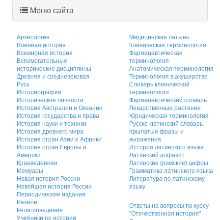
Меню сайта
Археология
Медицинская латынь
Военная история
Клиническая терминология
Всемирная история
Фармацевтическая
Вспомогательные
терминология
исторические дисциплины
Анатомическая терминология
Древняя и средневековая
Терминология в акушерстве
Русь
Словарь клинической
Историография
терминологии
Исторические личности
Фармацевтический словарь
История Австралии и Океании
Лекарственные растения
История государства и права
Юридическая терминология
История науки и техники
Русско-латинский словарь
История древнего мира
Крылатые фразы и
История стран Азии и Африки
выражения
История стран Европы и
История латинского языка
Америки
Латинский алфавит
Краеведениеи
Латинские (римские) цифры
Мемуары
Грамматика латинского языка
Новая история России
Литература по латинскому
Новейшая история России
языку
Периодические издания
Разное
Ответы на вопросы по курсу
Религиоведение
"Отечественная история"
Учебники по истории