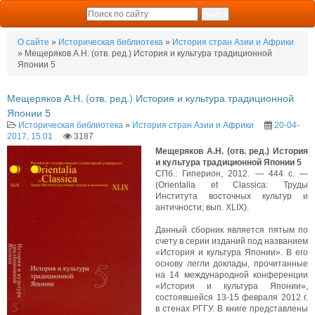
О сайте
»
Историческая библиотека
»
История стран Азии и Африки
» Мещеряков А.Н. (отв. ред.) История и культура традиционной
Японии 5
Мещеряков А.Н. (отв. ред.) История и культура традиционной
Японии 5
Историческая библиотека
»
История стран Азии и Африки
20-04-
2017, 15:01
3187
Мещеряков А.Н. (отв. ред.) История
и культура традиционной Японии 5
СПб.: Гиперион, 2012. — 444 с. —
(Orientalia et Classica: Труды
Института восточных культур и
античности; вып. XLIX).
Данный сборник является пятым по
счету в серии изданий под названием
«История и культура Японии». В его
основу легли доклады, прочитанные
на 14 международной конференции
«История и культура Японии»,
состоявшейся 13-15 февраля 2012 г.
в стенах РГГУ. В книге представлены