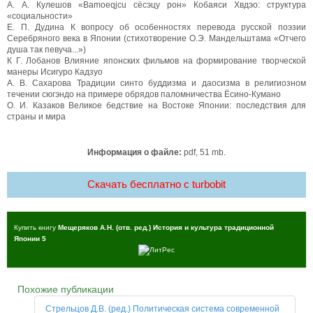
А. А. Кулешов «Bamoeqjcu сёсэцу рон» Кобаяси Хвдэо: структура
«социальности»
Е. П. Дудина К вопросу об особенностях перевода русской поэзии
Серебряного века в Японии (стихотворение О.Э. Мандельштама «Отчего
душа так певуча...»)
К Г. Лобанов Влияние японских фильмов на формирование творческой
манеры Исигуро Кадзуо
А. В. Сахарова Традиции синто буддизма и даосизма в религиозном
течении сюгэндо на примере обрядов паломничества Ёсино-Кумано
О. И. Казаков Великое бедствие на Востоке Японии: последствия для
страны и мира
Информация о файле:
pdf, 51 mb.
Скачать бесплатно c turbobit
Купить книгу
Мещеряков А.Н. (отв. ред.) История и культура традиционной
Японии 5
Похожие публикации
Стрельцов Д.В. (ред.) Политическая система современной