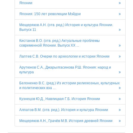
Японии
Япония: 150 лет революции Мэйдзи
Мещеряков А.Н. (отв. ред.) История и культура Японии.
Выпуск 11
Кистанов В.О. (отв. ред.) Актуальные проблемы
современной Японии. Выпуск XX ...
Лаптев С.В. Очерки по археологии и истории Японии
Арутюнов С.А., Джарылгасинова Р.Ш. Япония: народ и
культура
Белоненко В.С. (ред.) Из истории религиозных, культурных
и политических вза ...
Кузнецов Ю.Д., Навлицкая Г.Б. История Японии
Алпатов В.М. (отв. ред.). История и культура Японии
Мещеряков А.Н., Грачёв М.В. История древней Японии