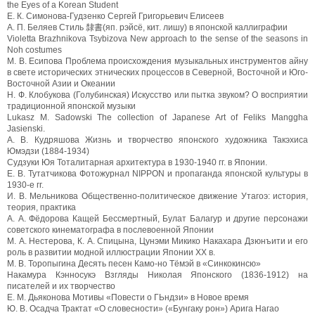
the Eyes of a Korean Student
E. К. Симонова-Гудзенко Сергей Григорьевич Елисеев
А. П. Беляев Стиль 隸書(яп. рэйсё, кит. лишу) в японской каллиграфии
Violetta Brazhnikova Tsybizova New approach to the sense of the seasons in
Noh costumes
М. В. Есипова Проблема происхождения музыкальных инструментов айну
в свете исторических этнических процессов в Северной, Восточной и Юго-
Восточной Азии и Океании
Н. Ф. Клобукова (Голубинская) Искусство или пытка звуком? О восприятии
традиционной японской музыки
Lukasz М. Sadowski The collection of Japanese Art of Feliks Manggha
Jasienski.
А. В. Кудряшова Жизнь и творчество японского художника Такэхиса
Юмэдзи (1884-1934)
Судзуки Юя Тоталитарная архитектура в 1930-1940 гг. в Японии.
Е. В. Тутатчикова Фотожурнал NIPPON и пропаганда японской культуры в
1930-е гг.
И. В. Мельникова Общественно-политическое движение Утагоэ: история,
теория, практика
А. А. Фёдорова Кащей Бессмертный, Булат Балагур и другие персонажи
советского кинематографа в послевоенной Японии
М. А. Нестерова, К. А. Спицына, Цунэми Микико Накахара Дзюнъити и его
роль в развитии модной иллюстрации Японии XX в.
М. В. Торопыгина Десять песен Камо-но Тёмэй в «Синкокинсю»
Накамура Кэнносукэ Взгляды Николая Японского (1836-1912) на
писателей и их творчество
Е. М. Дьяконова Мотивы «Повести о ГЬндзи» в Новое время
Ю. В. Осадча Трактат «О словесности» («Бунгаку рон») Арига Нагао