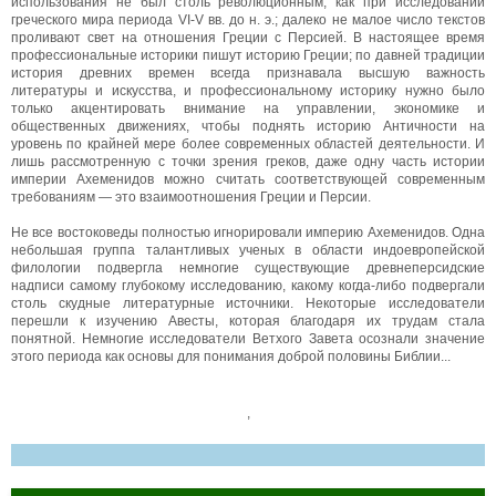
использования не был столь революционным, как при исследовании
греческого мира периода VI-V вв. до н. э.; далеко не малое число текстов
проливают свет на отношения Греции с Персией. В настоящее время
профессиональные историки пишут историю Греции; по давней традиции
история древних времен всегда признавала высшую важность
литературы и искусства, и профессиональному историку нужно было
только акцентировать внимание на управлении, экономике и
общественных движениях, чтобы поднять историю Античности на
уровень по крайней мере более современных областей деятельности. И
лишь рассмотренную с точки зрения греков, даже одну часть истории
империи Ахеменидов можно считать соответствующей современным
требованиям — это взаимоотношения Греции и Персии.
Не все востоковеды полностью игнорировали империю Ахеменидов. Одна
небольшая группа талантливых ученых в области индоевропейской
филологии подвергла немногие существующие древнеперсидские
надписи самому глубокому исследованию, какому когда-либо подвергали
столь скудные литературные источники. Некоторые исследователи
перешли к изучению Авесты, которая благодаря их трудам стала
понятной. Немногие исследователи Ветхого Завета осознали значение
этого периода как основы для понимания доброй половины Библии...
,