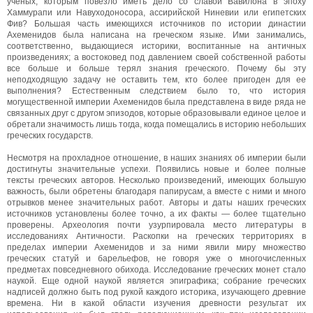
ученых, которым повезло иметь дело со славой Вавилона в эпоху
Хаммурапи или Навуходоносора, ассирийской Ниневии или египетских
Фив? Большая часть имеющихся источников по истории династии
Ахеменидов была написана на греческом языке. Ими занимались,
соответственно, выдающиеся историки, воспитанные на античных
произведениях; а востоковед под давлением своей собственной работы
все больше и больше терял знания греческого. Почему бы эту
неподходящую задачу не оставить тем, кто более пригоден для ее
выполнения? Естественным следствием было то, что история
могущественной империи Ахеменидов была представлена в виде ряда не
связанных друг с другом эпизодов, которые образовывали единое целое и
обретали значимость лишь тогда, когда помещались в историю небольших
греческих государств.
Несмотря на прохладное отношение, в наших знаниях об империи были
достигнуты значительные успехи. Появились новые и более полные
тексты греческих авторов. Несколько произведений, имеющих большую
важность, были обретены благодаря папирусам, а вместе с ними и много
отрывков менее значительных работ. Авторы и даты наших греческих
источников установлены более точно, а их факты — более тщательно
проверены. Археология почти узурпировала место литературы в
исследованиях Античности. Раскопки на греческих территориях в
пределах империи Ахеменидов и за ними явили миру множество
греческих статуй и барельефов, не говоря уже о многочисленных
предметах повседневного обихода. Исследование греческих монет стало
наукой. Еще одной наукой является эпиграфика; собрание греческих
надписей должно быть под рукой каждого историка, изучающего древние
времена. Ни в какой области изучения древности результат их