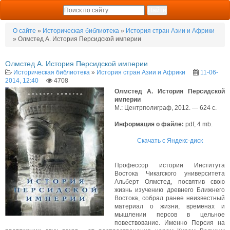
О сайте
»
Историческая библиотека
»
История стран Азии и Африки
» Олмстед А. История Персидской империи
Олмстед А. История Персидской империи
Историческая библиотека
»
История стран Азии и Африки
11-06-
2014, 12:40
4708
Олмстед А. История Персидской
империи
М.: Центрполиграф, 2012. — 624 с.
Информация о файле:
pdf, 4 mb.
Скачать с Яндекс-диск
Профессор истории Института
Востока Чикагского университета
Альберт Олмстед, посвятив свою
жизнь изучению древнего Ближнего
Востока, собрал ранее неизвестный
материал о жизни, временах и
мышлении персов в цельное
повествование. Именно Персия на