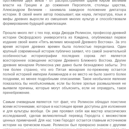
протяжении двух веков - от распространения царем Киром Великим
власти на Грецию и до сожжения Персиполя, столицы царства,
Александром Великим - занимала завидное положение диктатора
истории. В своей книге автор показывает, как наука, литература, язык и
мифы древних выросли из смешения многих культур и способствовали
формированию будущей цивилизации.
Прошло много лет с тех пор, когда Джордж Ролинсон, профессор древней
истории Оксфордского университета из Кэмдена, опубликовал первое
издание своей книги «Пять великих монархий Древнего Востока». За это
время история древних времен была полностью переделана. Один
крупный современный историк публично заявил, что самой значительной
особенностью историографии последних сорока лет является
всестороннее освещение истории Древнего Ближнего Востока. Другие
древние монархии Ролинсона уже давно были безнадежно забыты. Это
тем более странно, что его Пятая монархия по-прежнему остается
полной историей империи Ахеменидов и ее место не было занято более
поздними, но менее подробными описаниями. Такое необычное явление
показалось бы необъяснимым, если бы более зрелые размышления не
выявили причины, которые могут объяснить, если не оправдать, такое
пренебрежение.
Самым очевидным является тот факт, что Ролинсон обладал поистине
всеми источниками, которые в настоящее время доступны для изложения
и для культуры вообще. Он уже проявил себя как мастер классических
исследований, сделав великолепный перевод Геродота с множеством
ценных примечаний. Для нас тоже Геродот остается главным источником
истории на греческом языке. Ролинсон был прекрасно знаком с другими