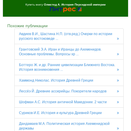
Купить книгу
Олмстед А. История Персидской империи
Похожие публикации
Авдиев В.И., Шастина Н.П. (отв.ред.) Очерки по истории
русского востоковеде ...
Грантовский Э.А. Иран и Иранцы до Ахеменидов.
Основные проблемы. Вопросы хр ...
Боттеро Ж. и др. Ранние цивилизации Ближнего Востока.
История возникновения ...
Хаммонд Николас. История Древней Греции
Лессёэ Й. Древние ассирийцы. Покорители народов
Шофман А.С. История античной Македонии. 2 части
Суриков И.Е. История и культура Древней Греции
Дандамаев М.А. Политическая история Ахеменидской
державы