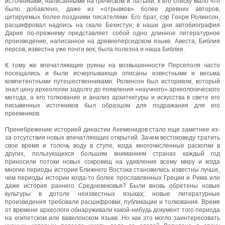
источниками, написанными на греческом и латыни; к его списку мало что
было добавлено, даже из «отрывков» более древних авторов,
цитируемых более поздними писателями. Его брат, сэр Генри Ролинсон,
расшифровал надпись на скале Бехистун; в наши дни автобиография
Дария по-прежнему представляет собой одно длинное литературное
произведение, написанное на древнеперсидском языке. Авеста, Библия
персов, известна уже почти век; была полезна и наша Библия.
К тому же впечатляющие руины на возвышенности Персеполя часто
посещались и были исчерпывающе описаны известными и весьма
компетентными путешественниками. Ролинсон был историком, который
знал цену археологии задолго до появления «научного» археологического
метода, а его толкование и анализ архитектуры и искусства в свете его
письменных источников был образцом для подражания для его
преемников.
Пренебрежение историей династии Ахеменидов стало еще заметнее из-
за отсутствия новых впечатляющих открытий. Зачем востоковеду тратить
свое время и толочь воду в ступе, когда многочисленные раскопки в
других, пользующихся большим вниманием странах каждый год
приносили потоки новых сокровищ на удивление всему миру и когда
многие периоды истории Ближнего Востока становились известны лучше,
чем периоды истории когда-то более прославленных Греции и Рима или
даже история раннего Средневековья? Были вновь обретены новые
культуры в дотоле неизвестных языках; новые литературные
произведения требовали расшифровки, публикации и толкования. Время
от времени археологи обнаруживали какой-нибудь документ того периода
на египетском или вавилонском языке. Но как это могло заинтересовать