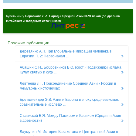
Купить книгу
Боровкова Л.А. Народы Средней Азии III-VI веков (по древним
китайским и западным источникам)
Похожие публикации
Деревянко А.П. Три глобальные миграции человека в
Евразии. Т. 2: Первоначал ...
Абашин С.Н., Бобровников В.О. (сост.) Подвижники ислама.
Культ святых и суф ...
Левтеева Л.Г. Присоединение Средней Азии к России в
мемуарных источниках
Бретшнейдер Э.В. Азия и Европа в эпоху средневековья:
сравнительные исследо ...
Ставиский Б.Я. Между Памиром и Каспием (Средняя Азия
в древности)
Лаумулин М. История Казахстана и Центральной Азии в