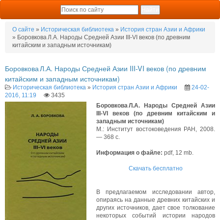
О сайте
»
Историческая библиотека
»
История стран Азии и Африки
» Боровкова Л.А. Народы Средней Азии III-VI веков (по древним
китайским и западным источникам)
Боровкова Л.А. Народы Средней Азии III-VI веков (по древним
китайским и западным источникам)
Историческая библиотека
»
История стран Азии и Африки
24-02-
2016, 11:19
3435
Боровкова Л.А. Народы Средней Азии
III-VI веков (по древним китайским и
западным источникам)
М.: Институт востоковедения РАН, 2008.
— 368 с.
Информация о файле:
pdf, 12 mb.
Скачать бесплатно
В предлагаемом исследовании автор,
опираясь на данные древних китайских и
других источников, дает свое толкование
некоторых событий истории народов