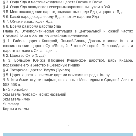
§ 3. Орда Яда и местонахождение царств Гаочан и Гаоче
§ 4. Орда Яда овладевает северным караванным путем в Вэй
§ 5. Местонахождение царств, подвластных орде Яда, и царства Яда
§ 6. Какой народ создал орду Яда и потом царство Яда
§ 7. Облик и язык людей Яда
§ 8. Время разгрома царства Яда
Глава IV. Этнополитическая ситуация в центральной и южной частях
Средней Азии в V-VI вв. по китайским источникам
§ 1. Гибель царств Канцзюй, Яньцай/Алань, Давань в конце IV в. и
возникновение царств Сутэ/Яньцай, Чжэшэ/Канцзюй, Полона/Давань и
царств во главе с Сиваньцзинь
§ 2. Царство Сутэ (Судэ)
§ 3. Большое Юэчжи (Позднее Кушанское царство), царь Кидара,
поражение его и бегство в Северную Индию
§ 4. Тохарское царство Тухуло (Тухоло)
§ 5. Царства, возглавляемые царями юэчжами из рода Чжаоу
§ 6. Кем были «турки-скифы», описанные Менандром в Средней Азии в
558-568 гг.
Библиография
Указатель географических названий
Указатель имен
Summary
Карты и схемы
,