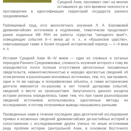
Средней Азии, проливает свет на многие
оставшиеся до сего времени неясности и
противоречия в идентификации территорий государств раннего
средневековья.
Публикуемый труд, итог многолетнего изучения Л. А. Боровковой
древнекитайских источников в подлиннике, тематически продолжает
ранее изданные ИВ РАН ее работы «Царства “западного края”»,
освещающую события II—I веков до н. э., и «Кушанское царство»,
охватывающую также и более поздний исторический период — I—II века
н. э.
История Средней Азии III—IV веков — один из сложных и путаных
периодов Раннего Средневековья, сложность изучения которого к тому же
определяется почти полным отсутствием автохтонных письменных
свидетельств, немногочисленностью и нередко краткостью сведений об
этом регионе в разноязыких иноземных источниках, тем, что, как правило,
одни и те же народы и географические объекты, а также исторические
деятели именуются по-разному и нет точной датировки событий,
сведений о месте их происшествия. Запутанность данного раздела
истории региона определялась также тем, что при таком разнообразии
сведений источников использовались однотипные методы их
исследования, и потому получаемые выводы оказывались разными.
Проведенные нами в течение последних двух десятилетий исследования
прямых и косвенных сведений древнекитайских ди-настийных историй в
сопоставлении с исследованиями других ученых по иным источникам
ряда проблем истории Центральной Азии, в основном Восточного