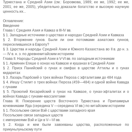
Туркестана и Средней Азии (см.: Боровкова, 1989; ее же, 1992; ее же,
2001; ее же, 2005), убедительно доказали богатство и высокую научную
ценность их...
Оглавление:
Введение
Глава I. Средняя Азия и Кавказ в III-IV вв.
§ 1. Западные источники о царствах и народах Средней Азии и Кавказа
§ 2. Вторжение гунов. Были ли они потомками азиатских гуннов,
переселившихся в Европу?
§ 3. Царства и народы Средней Азии и Южного Казахстана во II в. до н. э.
— IV в. н. э. по древнекитайским историям
Глава II. Народы Средней Азии в V-VI вв. по западным источникам
§ 1. Армянин Егише о хонах на Кавказе и кушанах в Средней Азии
§ 2. Приск Панийский о гунах и скифах в царстве Аттилы и о гунах
кидаритах
§ 3. Лазарь Парбский о трех войнах Пероза с эфталитами до 484 года
§ 4. Иешу Стилит о трех войнах Пероза (459—484) и одной войне Кавада
с гунами
§ 5. Прокопий Кесарийский о гунах на Кавказе, о гунах-эфталитах и о
войнах Кавада с гунами-массагетами
Глава III. Покорение царств Восточного Туркестана и Припамирья
кочевниками Яда (середина V —середина VI вв.) по китайским историям
§ 1. Посольские связи Вэй с царствами западного края
Посольские связи западных царств
с империеями Вэй и Ци в V—VI вв.
§ 2. Когда и кем были завоеваны царства, расположенные по
прикуньлуньскому пути