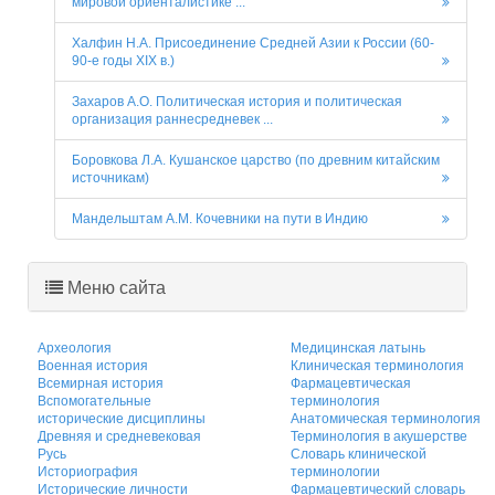
мировой ориенталистике ...
Халфин Н.А. Присоединение Средней Азии к России (60-
90-е годы ХІХ в.)
Захаров А.О. Политическая история и политическая
организация раннесредневек ...
Боровкова Л.А. Кушанское царство (по древним китайским
источникам)
Мандельштам А.М. Кочевники на пути в Индию
Меню сайта
Археология
Медицинская латынь
Военная история
Клиническая терминология
Всемирная история
Фармацевтическая
Вспомогательные
терминология
исторические дисциплины
Анатомическая терминология
Древняя и средневековая
Терминология в акушерстве
Русь
Словарь клинической
Историография
терминологии
Исторические личности
Фармацевтический словарь