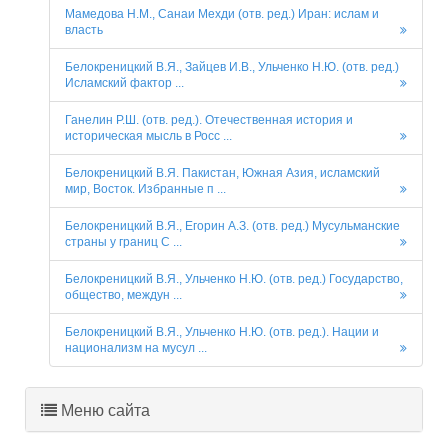
Мамедова Н.М., Санаи Мехди (отв. ред.) Иран: ислам и
власть
Белокреницкий В.Я., Зайцев И.В., Ульченко Н.Ю. (отв. ред.)
Исламский фактор ...
Ганелин Р.Ш. (отв. ред.). Отечественная история и
историческая мысль в Росс ...
Белокреницкий В.Я. Пакистан, Южная Азия, исламский
мир, Восток. Избранные п ...
Белокреницкий В.Я., Егорин А.З. (отв. ред.) Мусульманские
страны у границ С ...
Белокреницкий В.Я., Ульченко Н.Ю. (отв. ред.) Государство,
общество, междун ...
Белокреницкий В.Я., Ульченко Н.Ю. (отв. ред.). Нации и
национализм на мусул ...
Меню сайта