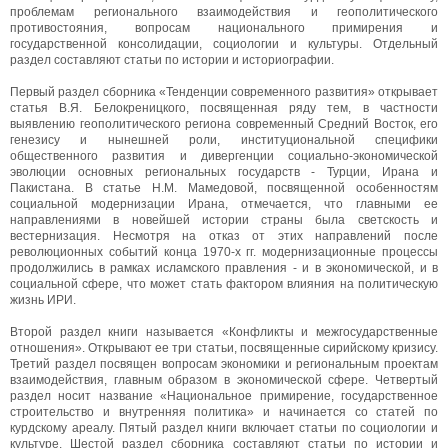
проблемам регионального взаимодействия и геополитического
противостояния, вопросам национального примирения и
государственной консолидации, социологии и культуры. Отдельный
раздел составляют статьи по истории и историографии.
Первый раздел сборника «Тенденции современного развития» открывает
статья В.Я. Белокреницкого, посвященная ряду тем, в частности
выявлению геополитического региона современный Средний Восток, его
генезису и нынешней роли, институциональной специфики
общественного развития и дивергенции социально-экономической
эволюции основных региональных государств - Турции, Ирана и
Пакистана. В статье Н.М. Мамедовой, посвященной особенностям
социальной модернизации Ирана, отмечается, что главными ее
направлениями в новейшей истории страны была светскость и
вестернизация. Несмотря на отказ от этих направлений после
революционных событий конца 1970-х гг. модернизационные процессы
продолжились в рамках исламского правления - и в экономической, и в
социальной сфере, что может стать фактором влияния на политическую
жизнь ИРИ.
Второй раздел книги называется «Конфликты и межгосударственные
отношения». Открывают ее три статьи, посвященные сирийскому кризису.
Третий раздел посвящен вопросам экономики и региональным проектам
взаимодействия, главным образом в экономической сфере. Четвертый
раздел носит название «Национальное примирение, государственное
строительство и внутренняя политика» и начинается со статей по
курдскому ареалу. Пятый раздел книги включает статьи по социологии и
культуре. Шестой раздел сборника составляют статьи по истории и