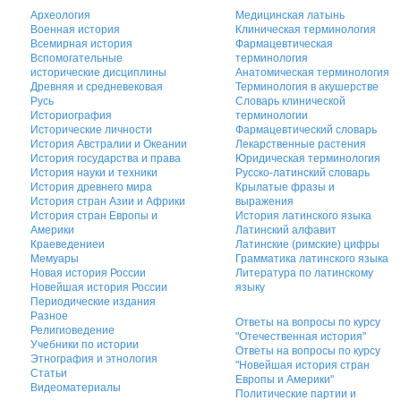
Археология
Медицинская латынь
Военная история
Клиническая терминология
Всемирная история
Фармацевтическая
Вспомогательные
терминология
исторические дисциплины
Анатомическая терминология
Древняя и средневековая
Терминология в акушерстве
Русь
Словарь клинической
Историография
терминологии
Исторические личности
Фармацевтический словарь
История Австралии и Океании
Лекарственные растения
История государства и права
Юридическая терминология
История науки и техники
Русско-латинский словарь
История древнего мира
Крылатые фразы и
История стран Азии и Африки
выражения
История стран Европы и
История латинского языка
Америки
Латинский алфавит
Краеведениеи
Латинские (римские) цифры
Мемуары
Грамматика латинского языка
Новая история России
Литература по латинскому
Новейшая история России
языку
Периодические издания
Разное
Ответы на вопросы по курсу
Религиоведение
"Отечественная история"
Учебники по истории
Ответы на вопросы по курсу
Этнография и этнология
"Новейшая история стран
Статьи
Европы и Америки"
Видеоматериалы
Политические партии и