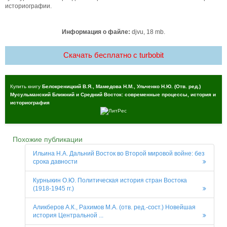
историографии.
Информация о файле:
djvu, 18 mb.
Скачать бесплатно c turbobit
Купить книгу
Белокреницкий В.Я., Мамедова Н.М., Ульченко Н.Ю. (Отв. ред.)
Мусульманский Ближний и Средний Восток: современные процессы, история и
историография
Похожие публикации
Ильина Н.А. Дальний Восток во Второй мировой войне: без
срока давности
Курныкин О.Ю. Политическая история стран Востока
(1918-1945 гг.)
Аликберов А.К., Рахимов М.А. (отв. ред.-сост.) Новейшая
история Центральной ...