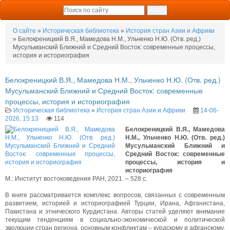
О сайте
»
Историческая библиотека
»
История стран Азии и Африки
» Белокреницкий В.Я., Мамедова Н.М., Ульченко Н.Ю. (Отв. ред.)
Мусульманский Ближний и Средний Восток: современные процессы,
история и историография
Белокреницкий В.Я., Мамедова Н.М., Ульченко Н.Ю. (Отв. ред.)
Мусульманский Ближний и Средний Восток: современные
процессы, история и историография
Историческая библиотека
»
История стран Азии и Африки
14-06-
2026, 15:13
114
Белокреницкий В.Я., Мамедова
Н.М., Ульченко Н.Ю. (Отв. ред.)
Мусульманский Ближний и
Средний Восток: современные
процессы, история и
историография
М.: Институт востоковедения РАН, 2021. – 528 с.
В книге рассматривается комплекс вопросов, связанных с современным
развитием, историей и историографией Турции, Ирана, Афганистана,
Пакистана и этнического Курдистана. Авторы статей уделяют внимание
текущим тенденциям в социально-экономической и политической
эволюции стран региона, основным конфликтам – курдскому и афганскому,