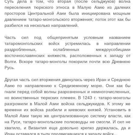
Суть дела в том, что вторая (после сельджуков) волна
переселения тюркского этноса в Малую Азию из далеких
просторов Центральной Азии была инициирована мощным
давлением татаро-монгольского вторжения; поток этот как бы
разбился на несколько направлений.
Часть сил под общепринятым условным названием
татаромонгольских войск устремилась в направлении
раздробленных, ослабленных междоусобицами
восточнославянских княжеств, расположенных к западу от
Волги. Вскоре татаро-монголы покорили почти всю Древнюю
Русь.
Другая часть сил вторжения двинулась через Иран и Среднюю
Азию по направлению к Средиземному морю. Они как бы
гнали перед собой волны разрозненных и немногочисленных,
но воинственных тюркских племен. В 1243 г. татаро-монголы
разгромили в Малой Азии войска сельджукидов. К этому же
времени их войска разбили и киевских князей. Установить в
Малой Азии такую же централизованную систему власти, как
на Руси, татаро-монгольские полководцы не смогли. И сил не
хватило, и Византия еще довольно крепко держалась, да и
Иран оставался в тылу продвигавшихся к западу войск...