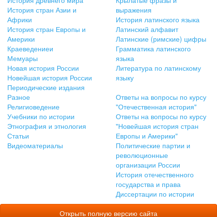
История древнего мира
Крылатые фразы и
История стран Азии и
выражения
Африки
История латинского языка
История стран Европы и
Латинский алфавит
Америки
Латинские (римские) цифры
Краеведениеи
Грамматика латинского
Мемуары
языка
Новая история России
Литература по латинскому
Новейшая история России
языку
Периодические издания
Разное
Ответы на вопросы по курсу
Религиоведение
"Отечественная история"
Учебники по истории
Ответы на вопросы по курсу
Этнография и этнология
"Новейшая история стран
Статьи
Европы и Америки"
Видеоматериалы
Политические партии и
революционные
организации России
История отечественного
государства и права
Диссертации по истории
Открыть полную версию сайта