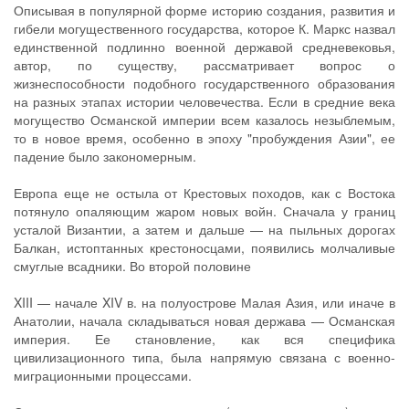
Описывая в популярной форме историю создания, развития и
гибели могущественного государства, которое К. Маркс назвал
единственной подлинно военной державой средневековья,
автор, по существу, рассматривает вопрос о
жизнеспособности подобного государственного образования
на разных этапах истории человечества. Если в средние века
могущество Османской империи всем казалось незыблемым,
то в новое время, особенно в эпоху "пробуждения Азии", ее
падение было закономерным.
Европа еще не остыла от Крестовых походов, как с Востока
потянуло опаляющим жаром новых войн. Сначала у границ
усталой Византии, а затем и дальше — на пыльных дорогах
Балкан, истоптанных крестоносцами, появились молчаливые
смуглые всадники. Во второй половине
XIII — начале XIV в. на полуострове Малая Азия, или иначе в
Анатолии, начала складываться новая держава — Османская
империя. Ее становление, как вся специфика
цивилизационного типа, была напрямую связана с военно-
миграционными процессами.