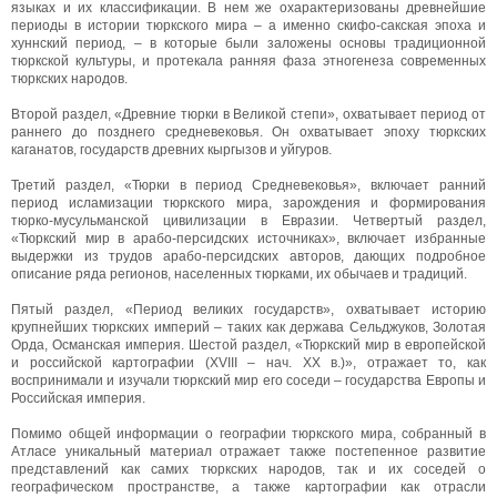
языках и их классификации. В нем же охарактеризованы древнейшие
периоды в истории тюркского мира – а именно скифо-сакская эпоха и
хуннский период, – в которые были заложены основы традиционной
тюркской культуры, и протекала ранняя фаза этногенеза современных
тюркских народов.
Второй раздел, «Древние тюрки в Великой степи», охватывает период от
раннего до позднего средневековья. Он охватывает эпоху тюркских
каганатов, государств древних кыргызов и уйгуров.
Третий раздел, «Тюрки в период Средневековья», включает ранний
период исламизации тюркского мира, зарождения и формирования
тюрко-мусульманской цивилизации в Евразии. Четвертый раздел,
«Тюркский мир в арабо-персидских источниках», включает избранные
выдержки из трудов арабо-персидских авторов, дающих подробное
описание ряда регионов, населенных тюрками, их обычаев и традиций.
Пятый раздел, «Период великих государств», охватывает историю
крупнейших тюркских империй – таких как держава Сельджуков, Золотая
Орда, Османская империя. Шестой раздел, «Тюркский мир в европейской
и российской картографии (XVIII – нач. XX в.)», отражает то, как
воспринимали и изучали тюркский мир его соседи – государства Европы и
Российская империя.
Помимо общей информации о географии тюркского мира, собранный в
Атласе уникальный материал отражает также постепенное развитие
представлений как самих тюркских народов, так и их соседей о
географическом пространстве, а также картографии как отрасли