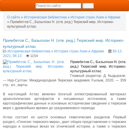
О сайте
»
Историческая библиотека
»
История стран Азии и Африки
» Примбетов С., Базылхан Н. (отв. ред.) Тюркский мир. Историко-
культурный атлас
Примбетов С., Базылхан Н. (отв. ред.) Тюркский мир. Историко-
культурный атлас
Историческая библиотека
»
История стран Азии и Африки
30-12-
2021, 06:13
1154
Примбетов С., Базылхан Н. (отв.
ред.) Тюркский мир. Историко-
культурный атлас
Главный редактор: Д. Кыдырали.
— Нур-Султан: Международная Тюркская академия; Ғылым, 2020. — 359
стр.: ил., карты.
В настоящий Атлас включен богатый иллюстрированный материал
археологических артефактов и письменных источников, а также
картографические данные и основные исторические сведения о тюркском
мире с древнейших времен до средневекового периода.
Атлас состоит из шести основных тематических разделов. Первый
раздел, «Генезис тюркского мира», дает общее представление о тюркских
народах и основных вехах их этнической истории, а также о тюркских