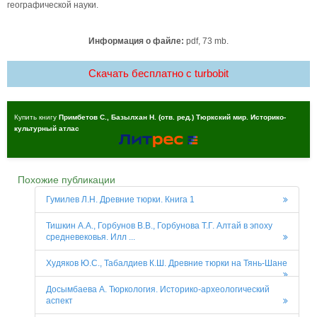
географической науки.
Информация о файле:
pdf, 73 mb.
Скачать бесплатно c turbobit
Купить книгу
Примбетов С., Базылхан Н. (отв. ред.) Тюркский мир. Историко-
культурный атлас
Похожие публикации
Гумилев Л.Н. Древние тюрки. Книга 1
Тишкин А.А., Горбунов В.В., Горбунова Т.Г. Алтай в эпоху
средневековья. Илл ...
Худяков Ю.С., Табалдиев К.Ш. Древние тюрки на Тянь-Шане
Досымбаева А. Тюркология. Историко-археологический
аспект