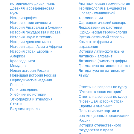
исторические дисциплины
Анатомическая терминология
Древняя и средневековая
Терминология в акушерстве
Русь
Словарь клинической
Историография
терминологии
Исторические личности
Фармацевтический словарь
История Австралии и Океании
Лекарственные растения
История государства и права
Юридическая терминология
История науки и техники
Русско-латинский словарь
История древнего мира
Крылатые фразы и
История стран Азии и Африки
выражения
История стран Европы и
История латинского языка
Америки
Латинский алфавит
Краеведениеи
Латинские (римские) цифры
Мемуары
Грамматика латинского языка
Новая история России
Литература по латинскому
Новейшая история России
языку
Периодические издания
Разное
Ответы на вопросы по курсу
Религиоведение
"Отечественная история"
Учебники по истории
Ответы на вопросы по курсу
Этнография и этнология
"Новейшая история стран
Статьи
Европы и Америки"
Видеоматериалы
Политические партии и
революционные организации
России
История отечественного
государства и права