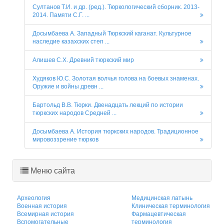
Султанов Т.И. и др. (ред.). Тюркологический сборник. 2013-
2014. Памяти С.Г. ...
Досымбаева А. Западный Тюркский каганат. Культурное
наследие казахских степ ...
Алишев С.Х. Древний тюркский мир
Худяков Ю.С. Золотая волчья голова на боевых знаменах.
Оружие и войны древн ...
Бартольд В.В. Тюрки. Двенадцать лекций по истории
тюркских народов Средней ...
Досымбаева А. История тюркских народов. Традиционное
мировоззрение тюрков
Меню сайта
Археология
Медицинская латынь
Военная история
Клиническая терминология
Всемирная история
Фармацевтическая
Вспомогательные
терминология