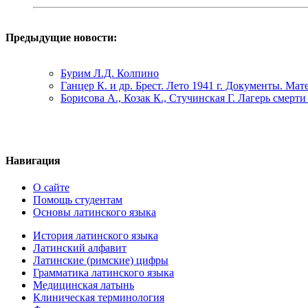
Предыдущие новости:
Бурим Л.Д. Колпино
Ганцер К. и др. Брест. Лето 1941 г. Документы. Ма
Борисова А., Козак К., Стучинская Г. Лагерь смер
Навигация
О сайте
Помощь студентам
Основы латинского языка
История латинского языка
Латинский алфавит
Латинские (римские) цифры
Грамматика латинского языка
Медицинская латынь
Клиническая терминология