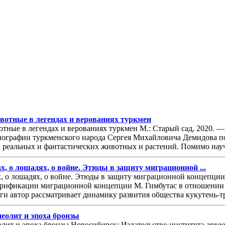
вотные в легендах и верованиях туркмен
тные в легендах и верованиях туркмен М.: Старый сад, 2020. —
тнографии туркменского народа Сергея Михайловича Демидова п
 реальных и фантастических животных и растений. Помимо научн
х, о лошадях, о войне. Этюды в защиту миграционной ...
х, о лошадях, о войне. Этюды в защиту миграционной концепции
рификации миграционной концепции М. Гимбутас в отношении к
ги автор рассматривает динамику развития общества кукутень-т
неолит и эпоха бронзы
олит и эпоха бронзы Новосибирск: Издательство института архе