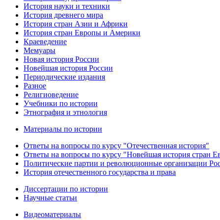
История науки и техники
История древнего мира
История стран Азии и Африки
История стран Европы и Америки
Краеведение
Мемуары
Новая история России
Новейшая история России
Периодические издания
Разное
Религиоведение
Учебники по истории
Этнография и этнология
Материалы по истории
Ответы на вопросы по курсу "Отечественная история"
Ответы на вопросы по курсу "Новейшая история стран 
Политические партии и революционные организации Ро
История отечественного государства и права
Диссертации по истории
Научные статьи
Видеоматериалы