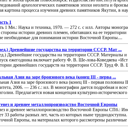
ледований археологических памятников эпохи неолита и бронзы
ая картина процесса изучения древних памятников Якутии, в нау
асть 1
ть 1 Мн.: Наука и техника, 1970. — 272 с. с илл. Авторы моно
стороны истории древних племен, обитавших на ее территории в
не необходимые для понимания истории Восточной Европы....
ред.) Древнейшие государства на территории СССР. Мат ...
ед.) Древнейшие государства на территории СССР. Материалы и ис
уск ежегодника включает работу Ф. В. Ше-лова-Коведяева «Истор
тории древнейших государств на территории СССР. Труд Ф. В. 
ная Азия на заре бронзового века (конец III - перва ...
ая Азия на заре бронзового века (конец III - первая половина II 
итета, 2006. — 236 с.: ил. В монографии дается подробная и все
олии. Предлагается новая концепция культурно-исторического р
генез и древнее металлопроизводство Восточной Европы
нез и древнее металлопроизводство Восточной Европы CПб.: Инфо
ет 33 работы разных лет, часть из которых ныне труднодоступн
очной Европы, на материалах которого рассмотрены различные 