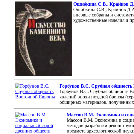
Ошибкина С.В., Крайнов Д.А
Ошибкина С.В., Крайнов Д.А.
впервые собраны и системат
художественные изделия и пр
Горбунов В.С. Срубная общность
Горбунов В.С. Срубная общность В
явлений эпохи поздней бронзы (сер
обширных материалов, полученных з
Массон В.М. Экономика и соц
Массон В.М. Экономика и социал
методов разработки реконструк
предмета археологической науки