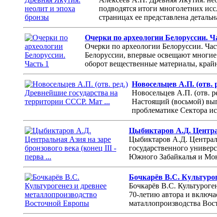
подводятся итоги многолетних исс
страницах ее представлена детальн
Очерки по археологии Белоруссии. Ч
Очерки по археологии Белоруссии. Час
Белоруссии, впервые освещают многие 
оборот вещественные материалы, край
Новосельцев А.П. (отв. 
Новосельцев А.П. (отв. р
Настоящий (восьмой) вып
проблематике Сектора ис
Цыбиктаров А.Д. Централь
Цыбиктаров А.Д. Центральн
государственного универс
Южного Забайкалья и Монг
Бочкарёв В.С. Культуро
Бочкарёв В.С. Культуроге
70-летию автора и включа
маталлопроизводства Вост