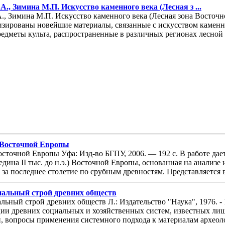
., Зимина М.П. Искусство каменного века (Лесная з ...
, Зимина М.П. Искусство каменного века (Лесная зона Восточн
изированы новейшие материалы, связанные с искусством каменн
едметы культа, распространенные в различных регионах лесной 
 Восточной Европы
осточной Европы Уфа: Изд-во БГПУ, 2006. — 192 с. В работе да
едина II тыс. до н.э.) Восточной Европы, основанная на анализ
а последнее столетие по срубным древностям. Представляется в
иальный строй древних обществ
ьный строй древних обществ Л.: Издательство "Наука", 1976. -
ции древних социальных и хозяйственных систем, известных ли
, вопросы применения системного подхода к материалам археолог