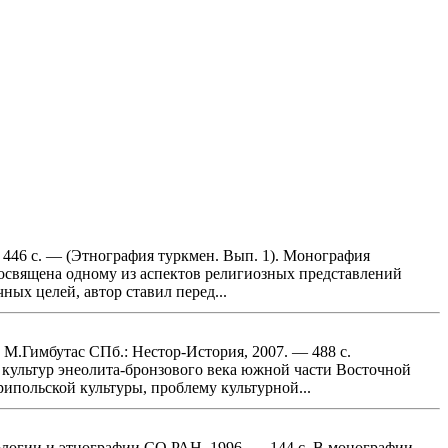
 446 с. — (Этнография туркмен. Вып. 1). Монография
освящена одному из аспектов религиозных представлений
ых целей, автор ставил перед...
 М.Гимбутас СПб.: Нестор-История, 2007. — 488 с.
ультур энеолита-бронзового века южной части Восточной
рипольской культуры, проблему культурной...
ологии и этнографии СО РАН, 1996. — 144 с. В монографии