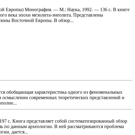
ой Европы) Монография. — М.: Наука, 1992. — 136 с. В книге
ого века эпохи мезолита-энеолита. Представлены
зоны Восточной Европы. В обзор...
ется обобщающая характеристика одного из феноменальных
е и осмыслении современных теоретических представлений и
полне...
 197 с. Книга представляет собой систематизированный обзор
шь по данным археологии. В ней рассматриваются проблема
ии, дается...