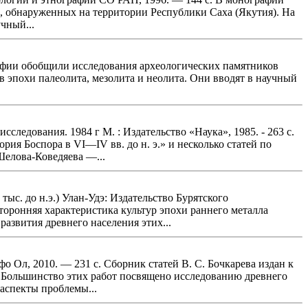
, обнаруженных на территории Республики Саха (Якутия). На
чный...
графии обобщили исследования археологических памятников
 эпохи палеолита, мезолита и неолита. Они вводят в научный
следования. 1984 г М. : Издательство «Наука», 1985. - 263 с.
ия Боспора в VI—IV вв. до н. э.» и несколько статей по
Шелова-Коведяева —...
тыс. до н.э.) Улан-Удэ: Издательство Бурятского
сторонняя характеристика культур эпохи раннего металла
азвития древнего населения этих...
 Ол, 2010. — 231 с. Сборник статей В. С. Бочкарева издан к
а. Большинство этих работ посвящено исследованию древнего
аспекты проблемы...