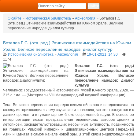
О сайте
»
Историческая библиотека
»
Археология
» Боталов Г.С.
(отв. ред.) Этнические взаимодействия на Южном Урале. Великое
переселение народов: диалог культур
Боталов Г.С. (отв. ред.) Этнические взаимодействия на Южном
Урале. Великое переселение народов: диалог культур
Историческая библиотека
»
Археология
19-01-2021, 14:30
1174
Боталов Г.С. (отв. ред.)
Этнические взаимодействия на
Южном Урале. Великое
переселение народов: диалог
культур
Челябинск: Государственный исторический музей Южного Урала, 2020. —
215 с. : ил. — (Материалы VIII Международной научной конференции).
Тема Великого переселения народов весьма обширна и неоднозначна по
своему историкосоциальному звучанию и значению, как это трактуется и с
давних времен, и в гуманитарном блоке современной науки. В основе ее
интерпретаций лежат представления европейских авторов хроник и
летописей, засвидетельствовавших необычную активность, подвижность
на границах Римской империи и цивилизационных центров Передней
Азии и Кавказа в самом начале новой эры. В этой связи энциклопедически