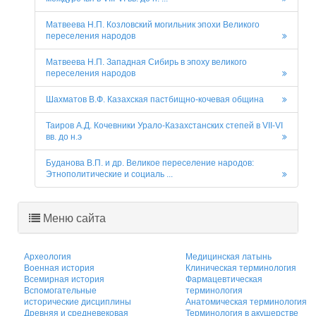
Матвеева Н.П. Козловский могильник эпохи Великого
переселения народов
Матвеева Н.П. Западная Сибирь в эпоху великого
переселения народов
Шахматов В.Ф. Казахская пастбищно-кочевая община
Таиров А.Д. Кочевники Урало-Казахстанских степей в VII-VI
вв. до н.э
Буданова В.П. и др. Великое переселение народов:
Этнополитические и социаль ...
Меню сайта
Археология
Медицинская латынь
Военная история
Клиническая терминология
Всемирная история
Фармацевтическая
Вспомогательные
терминология
исторические дисциплины
Анатомическая терминология
Древняя и средневековая
Терминология в акушерстве