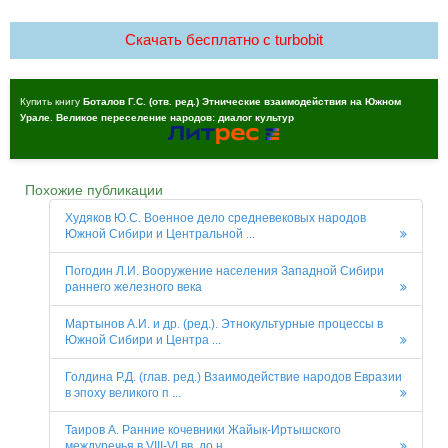
Скачать бесплатно c turbobit
Купить книгу
Боталов Г.С. (отв. ред.) Этнические взаимодействия на Южном
Урале. Великое переселение народов: диалог культур
Похожие публикации
Худяков Ю.С. Военное дело средневековых народов
Южной Сибири и Центральной ...
Погодин Л.И. Вооружение населения Западной Сибири
раннего железного века
Мартынов А.И. и др. (ред.). Этнокультурные процессы в
Южной Сибири и Центра ...
Голдина Р.Д. (глав. ред.) Взаимодействие народов Евразии
в эпоху великого п ...
Таиров А. Ранние кочевники Жайык-Иртышского
междуречья в VIII-VI вв. до н. ...