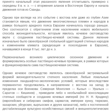
принято начальный этап указанного явления отсчитывать примерно с
середины II в. н. э. — с вторжения аланов в Восточную Европу и начала
движения готов из Сканды.
Однако при взгляде на это событие с востока или даже из глубин Азии
становится явным, что движение многочисленных племен и народов в
рамках большого аридного пояса Евразии начиналось гораздо раньше.
Оно соотносится с обретением этим населением нового мобильного
способа жизнедеятельности, которым явилось кочевое скотоводство
вкупе с созданием пастбищно-кочевой системы. Данное явление
изначально было своеобразной глобальной адаптацией степных народов
к изменениям климата (аридизация и похолодание в Евразии),
начавшимся в конце II тыс. лет до н. э.
Первоначально возникло циклическое сезонное движение и
формировались особые пастбищно-кочевые провинции, в рамках которых
и функционировала сама пастбищнокочевая система.
Однако кочевое скотоводство являлось своеобразной экстремальной
формой жизнедеятельности степного населения. Любые локальные
изменения ландшафтно-экологических условий, которые впоследствии
перманентно продолжались в направлении с востока на запад (в
пределах оси Военкова: Северная Монголия — Кызыл — Уральск —
Саратов — Кишинев) , приводили либо к необычайной консолидации
степных сообществ и созданию кочевых империй (по Н. Н. Крадину)
(европейских и сибирских скифов, сарматов, империи хунну, тюркских,
хазарских, уйгурских, кыргызских и других каганатов), либо к постепенной
дестабилизации культурно-хозяйственных связей и внешнеполитических