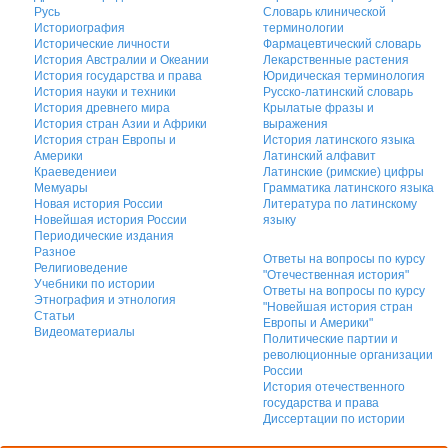
Русь
Словарь клинической
Историография
терминологии
Исторические личности
Фармацевтический словарь
История Австралии и Океании
Лекарственные растения
История государства и права
Юридическая терминология
История науки и техники
Русско-латинский словарь
История древнего мира
Крылатые фразы и
История стран Азии и Африки
выражения
История стран Европы и
История латинского языка
Америки
Латинский алфавит
Краеведениеи
Латинские (римские) цифры
Мемуары
Грамматика латинского языка
Новая история России
Литература по латинскому
Новейшая история России
языку
Периодические издания
Разное
Ответы на вопросы по курсу
Религиоведение
"Отечественная история"
Учебники по истории
Ответы на вопросы по курсу
Этнография и этнология
"Новейшая история стран
Статьи
Европы и Америки"
Видеоматериалы
Политические партии и
революционные организации
России
История отечественного
государства и права
Диссертации по истории