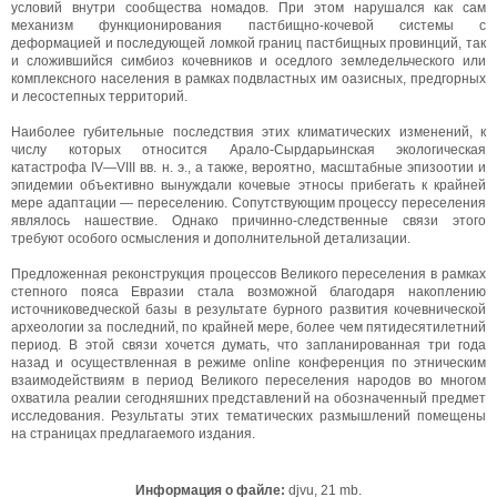
условий внутри сообщества номадов. При этом нарушался как сам
механизм функционирования пастбищно-кочевой системы с
деформацией и последующей ломкой границ пастбищных провинций, так
и сложившийся симбиоз кочевников и оседлого земледельческого или
комплексного населения в рамках подвластных им оазисных, предгорных
и лесостепных территорий.
Наиболее губительные последствия этих климатических изменений, к
числу которых относится Арало-Сырдарьинская экологическая
катастрофа IV—VIII вв. н. э., а также, вероятно, масштабные эпизоотии и
эпидемии объективно вынуждали кочевые этносы прибегать к крайней
мере адаптации — переселению. Сопутствующим процессу переселения
являлось нашествие. Однако причинно-следственные связи этого
требуют особого осмысления и дополнительной детализации.
Предложенная реконструкция процессов Великого переселения в рамках
степного пояса Евразии стала возможной благодаря накоплению
источниковедческой базы в результате бурного развития кочевнической
археологии за последний, по крайней мере, более чем пятидесятилетний
период. В этой связи хочется думать, что запланированная три года
назад и осуществленная в режиме online конференция по этническим
взаимодействиям в период Великого переселения народов во многом
охватила реалии сегодняшних представлений на обозначенный предмет
исследования. Результаты этих тематических размышлений помещены
на страницах предлагаемого издания.
Информация о файле:
djvu, 21 mb.