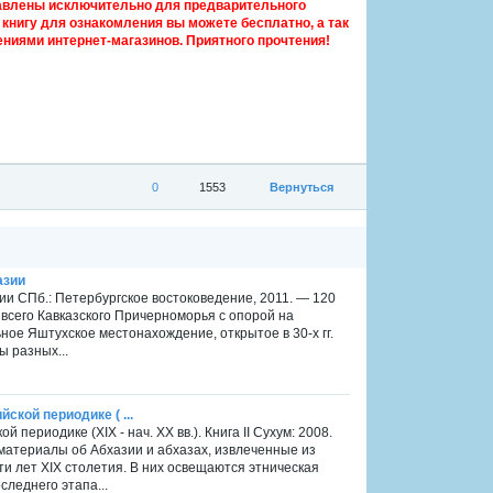
авлены исключительно для предварительного
книгу для ознакомления вы можете бесплатно, а так
ниями интернет-магазинов. Приятного прочтения!
0
1553
Вернуться
азии
ии СПб.: Петербургское востоковедение, 2011. — 120
 всего Кавказского Причерноморья с опорой на
ое Яштухское местонахождение, открытое в 30-х гг.
ы разных...
йской периодике ( ...
ой периодике (XIX - нач. XX вв.). Книга II Сухум: 2008.
 материалы об Абхазии и абхазах, извлеченные из
и лет XIX столетия. В них освещаются этническая
следнего этапа...