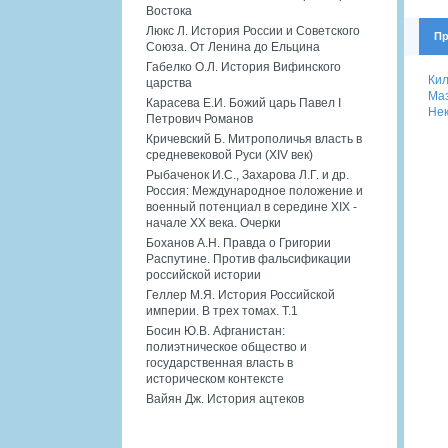
Востока
Люкс Л. История России и Советского
Пр
Союза. От Ленина до Ельцина
Габелко О.Л. История Вифинского
Кил
царства
Маз
Карасева Е.И. Божий царь Павел I
Нек
Петрович Романов
Кричевский Б. Митрополичья власть в
средневековой Руси (XIV век)
Рыбаченок И.С., Захарова Л.Г. и др.
Россия: Международное положение и
военный потенциал в середине XIX -
начале XX века. Очерки
Боханов А.Н. Правда о Григории
Распутине. Против фальсификации
российской истории
Геллер М.Я. История Российской
империи. В трех томах. Т.1
Босин Ю.В. Афганистан:
полиэтническое общество и
государственная власть в
историческом контексте
Вайян Дж. История ацтеков