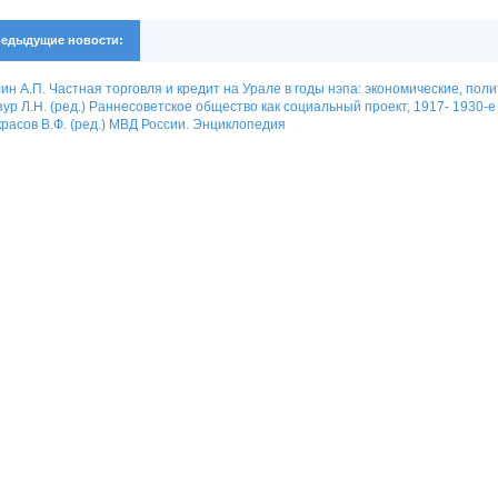
едыдущие новости:
ин А.П. Частная торговля и кредит на Урале в годы нэпа: экономические, по
ур Л.Н. (ред.) Раннесоветское общество как социальный проект, 1917- 1930-е гг.
расов В.Ф. (ред.) МВД России. Энциклопедия