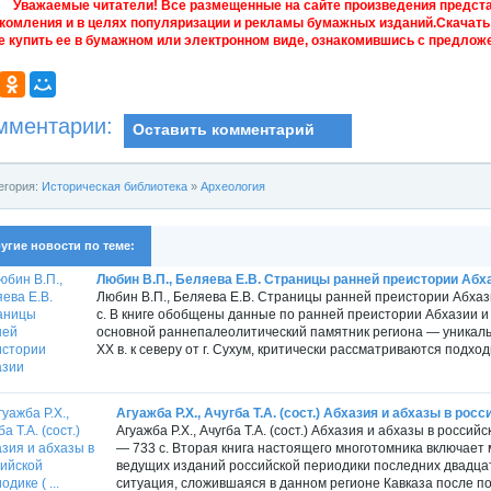
Уважаемые читатели! Все размещенные на сайте произведения предст
комления и в целях популяризации и рекламы бумажных изданий.Скачать 
е купить ее в бумажном или электронном виде, ознакомившись с предложе
мментарии:
Оставить комментарий
егория:
Историческая библиотека
»
Археология
угие новости по теме:
Любин В.П., Беляева Е.В. Страницы ранней преистории Абх
Любин В.П., Беляева Е.В. Страницы ранней преистории Абхаз
с. В книге обобщены данные по ранней преистории Абхазии и
основной раннепалеолитический памятник региона — уникальн
ХХ в. к северу от г. Сухум, критически рассматриваются подход
Агуажба Р.Х., Ачугба Т.А. (сост.) Абхазия и абхазы в росси
Агуажба Р.Х., Ачугба Т.А. (сост.) Абхазия и абхазы в российск
— 733 с. Вторая книга настоящего многотомника включает
ведущих изданий российской периодики последних двадцат
ситуация, сложившаяся в данном регионе Кавказа после по