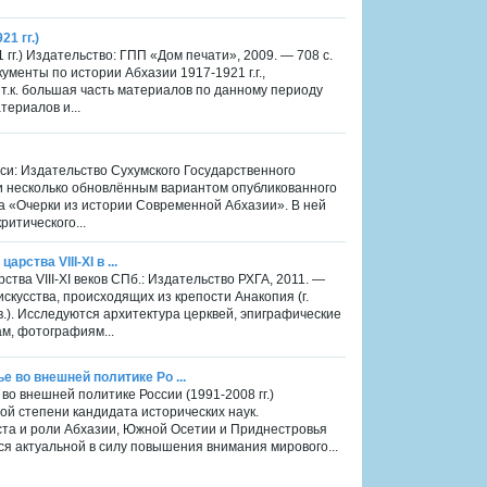
1 гг.)
 гг.) Издательство: ГПП «Дом печати», 2009. — 708 с.
менты по истории Абхазии 1917-1921 г.г.,
 т.к. большая часть материалов по данному периоду
териалов и...
си: Издательство Сухумского Государственного
 и несколько обновлённым вариантом опубликованного
ика «Очерки из истории Современной Абхазии». В ней
ритического...
рства VIII-XI в ...
рства VIII-XI веков СПб.: Издательство РХГА, 2011. —
скусства, происходящих из крепости Анакопия (г.
вв.). Исследуются архитектура церквей, эпиграфические
м, фотографиям...
 во внешней политике Ро ...
о внешней политике России (1991-2008 гг.)
ой степени кандидата исторических наук.
ста и роли Абхазии, Южной Осетии и Приднестровья
ся актуальной в силу повышения внимания мирового...