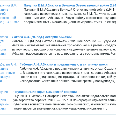
Пачулия В.М. Абхазия в Великой Отечественной войне (1941
Пачулия В.М. Абхазия в Великой Отечественной войне (1941-19
кандидата исторических наук, полковника В.М. Пачулия пре
военном вкладе Абхазии в общую победу советского государс
оборонительных и мобилизационных мероприятиях на её терр
Лакоба С.З. (гл. ред.) История Абхазии
Лакоба С.З. (гл. ред.) История Абхазии Учебное пособие. — Сухум: 
Абхазии» охватывает значительные хронологические рамки и содер
исторического прошлого, основанных на документальном материале.
Абхазии, рассматривается не изолированно, а в тесном взаимодейств
Габелия А.Н. Абхазия в предантичную и античную эпохи
Габелия А.Н. Абхазия в предантичную и античную эпохи Сухум: 
с. В данную книгу кандидата исторических наук, доцента Абхазс
вошли его кандидатская диссертация «Поселения колхидской ку
исследование «Абхазия в раннеантичное время. Диоскуриада»,..
Якунин В.Н. История Самарской епархии
Якунин В.Н. История Самарской епархии Тольятти: Издательско-по
университета сервиса, 2011. — 625 с. В монографии изучается вли
губернии в контексте политических, экономических, этнических и кул
анализируется значение, оказанное иерархами, клириками и...