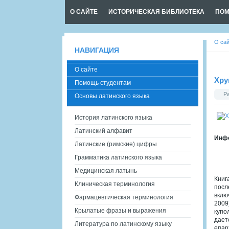
О САЙТЕ
ИСТОРИЧЕСКАЯ БИБЛИОТЕКА
ПОМ
О са
НАВИГАЦИЯ
О сайте
Хру
Помощь студентам
Р
Основы латинского языка
История латинского языка
Латинский алфавит
Инфо
Латинские (римские) цифры
Грамматика латинского языка
Медицинская латынь
Книг
Клиническая терминология
посл
вклю
Фармацевтическая терминология
2009
Крылатые фразы и выражения
купо
дает
Литература по латинскому языку
епар