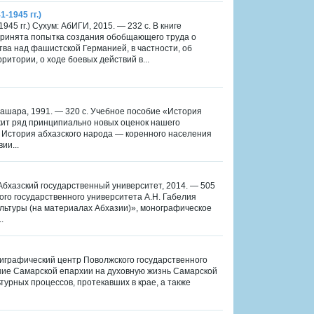
-1945 гг.)
45 гг.) Сухум: АбИГИ, 2015. — 232 с. В книге
дпринята попытка создания обобщающего труда о
тва над фашистской Германией, в частности, об
итории, о ходе боевых действий в...
Алашара, 1991. — 320 с. Учебное пособие «История
жит ряд принципиально новых оценок нашего
 История абхазского народа — коренного населения
ии...
Абхазский государственный университет, 2014. — 505
кого государственного университета А.Н. Габелия
льтуры (на материалах Абхазии)», монографическое
.
лиграфический центр Поволжского государственного
яние Самарской епархии на духовную жизнь Самарской
ьтурных процессов, протекавших в крае, а также