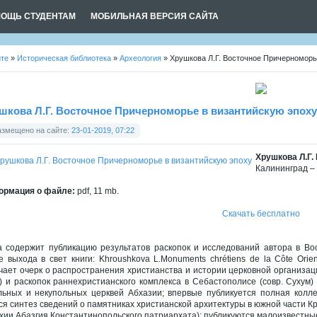
ОЩЬ СТУДЕНТАМ
МОБИЛЬНАЯ ВЕРСИЯ САЙТА
йте
»
Историческая библиотека
»
Археология
» Хрушкова Л.Г. Восточное Причерноморь
шкова Л.Г. Восточное Причерноморье в византийскую эпоху
азмещено на сайте:
23-01-2019, 07:22
Хрушкова Л.Г.
Калининград –
рмация о файле:
pdf, 11 mb.
Скачать бесплатно
а содержит публикацию результатов раскопок и исследований автора в Во
е выхода в свет книги: Khroushkova L.Monuments chrétiens de la Côte Orien
чает очерк о распространения христианства и истории церковной организаци
) и раскопок раннехристианского комплекса в Себастополисе (совр. Сухум)
льных и некупольных церквей Абхазии; впервые публикуется полная колл
ся синтез сведений о памятниках христианской архитектуры в южной части К
хии Абазгия Константинопольского патриархата); публикуются малоизвестные 