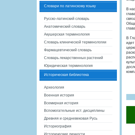
Словари по латинскому языку
В на
глав
Русско-латинский словарь
связ
Общи
Анатомический словарь
глав
Акушерская терминология
В Гл
Словарь клинической терминологии
идет
церк
Фармацевтический словарь
раск
расп
Словарь лекарственных растений
куль
Юридическая терминология
досл
комп
Историческая библиотека
Археология
Военная история
Всемирная история
Вспомогательные ист. дисциплины
Древняя и средневековая Русь
Историография
Исторические личности