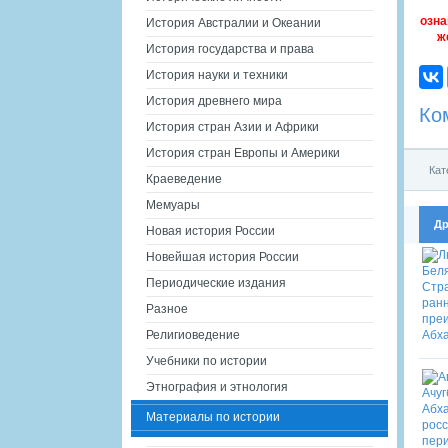
озна
История Австралии и Океании
ж
История государства и права
История науки и техники
История древнего мира
Ко
История стран Азии и Африки
История стран Европы и Америки
Кат
Краеведение
Мемуары
Др
Новая история России
Новейшая история России
Периодические издания
Разное
Религиоведение
Учебники по истории
Этнография и этнология
Материалы по истории