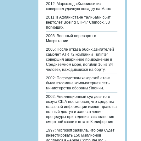
2012: Марсоход «Кьюриосити»
совершил удачную посадку на Марс.
2011: в Афганистане талибами сбит
вертолёт Boeing CH-47 Chinook, 38
погибших.
2008: Военный переворот в
Мавритании.
2005: После отказа обоих двигателей
самолёт ATR 72 компании Tuninter
совершил аварийное приводнение в
Средиземном море, погибли 16 из 34
человек, находившихся на борту.
2002: Посредством хакерской атаки
была взломана компьютерная сеть
министерства обороны Японии.
2002: Апелляционный суд девятого
округа США постановил, что средства
массовой информации имеют право на
полный доступ и запечатление
процедуры приведения в исполнения
смертной казни в штате Калифорния.
1997: Microsoft заявила, что она будет
инвестировать 150 миллионов
долларов в «Apple Computer Inc.».