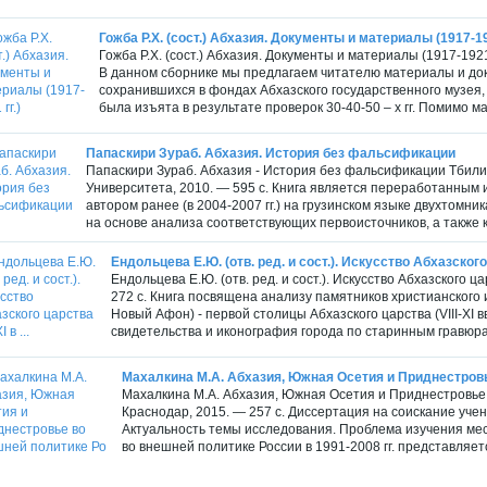
Гожба Р.Х. (сост.) Абхазия. Документы и материалы (1917-192
Гожба Р.Х. (сост.) Абхазия. Документы и материалы (1917-1921
В данном сборнике мы предлагаем читателю материалы и доку
сохранившихся в фондах Абхазского государственного музея,
была изъята в результате проверок 30-40-50 – х гг. Помимо ма
Папаскири Зураб. Абхазия. История без фальсификации
Папаскири Зураб. Абхазия - История без фальсификации Тбили
Университета, 2010. — 595 с. Книга является переработанным
автором ранее (в 2004-2007 гг.) на грузинском языке двухтомн
на основе анализа соответствующих первоисточников, а также к
Ендольцева Е.Ю. (отв. ред. и сост.). Искусство Абхазского ца
Ендольцева Е.Ю. (отв. ред. и сост.). Искусство Абхазского ца
272 с. Книга посвящена анализу памятников христианского и
Новый Афон) - первой столицы Абхазского царства (VIII-XI 
свидетельства и иконография города по старинным гравюра
Махалкина М.А. Абхазия, Южная Осетия и Приднестровье
Махалкина М.А. Абхазия, Южная Осетия и Приднестровье в
Краснодар, 2015. — 257 с. Диссертация на соискание учен
Актуальность темы исследования. Проблема изучения ме
во внешней политике России в 1991-2008 гг. представляет