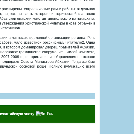
ге расширены географические рамки работы: отдельная
края, южная часть которого исторически была тесно
 Абазгской епархии константинопольского патриархата.
 утверждения христианской культуры в крае отражен в
 источников.
зии в контексте церковной организации региона. Речь
 работе, мало известной российскому читателю2. Одна
са, в котором доминировал дворец правителей Абхазии,
невековое гражданское сооружение - жилой комплекс,
2007-2009 гг., по приглашению Управления по охране
 поддержке Совета Министров Абхазии. Тогда же был
пицундской сосновой роще. Полную публикацию всего
византийскую эпоху