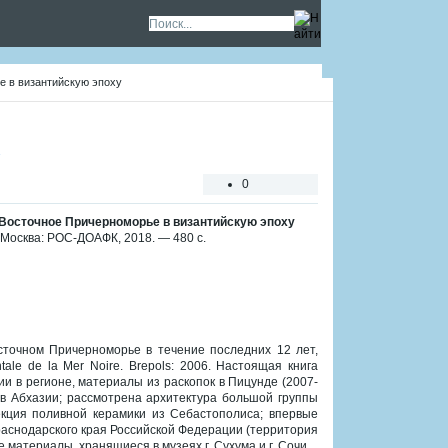
е в византийскую эпоху
0
 Восточное Причерноморье в византийскую эпоху
 Москва: РОС-ДОАФК, 2018. — 480 с.
сточном Причерноморье в течение последних 12 лет,
tale de la Mer Noire. Brepols: 2006. Настоящая книга
и в регионе, материалы из раскопок в Пицунде (2007-
 в Абхазии; рассмотрена архитектура большой группы
екция поливной керамики из Себастополиса; впервые
раснодарского края Российской Федерации (территория
материалы, хранящиеся в музеях г. Сухума и г. Сочи.