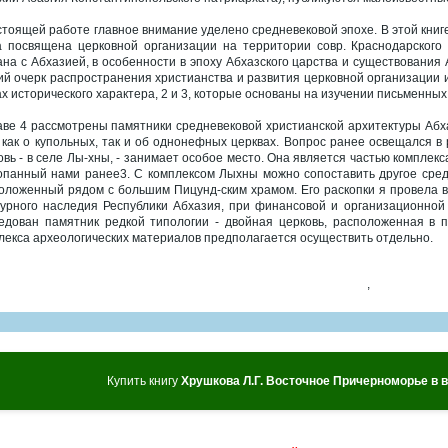
стоящей работе главное внимание уделено средневековой эпохе. В этой кни
а посвящена церковной организации на территории совр. Краснодарского 
ана с Абхазией, в особенности в эпоху Абхазского царства и существования
й очерк распространения христианства и развития церковной организации и
ах исторического характера, 2 и 3, которые основаны на изучении письменных
аве 4 рассмотрены памятники средневековой христианской архитектуры Абха
 как о купольных, так и об однонефных церквах. Вопрос ранее освещался в
овь - в селе Лы-хны, - занимает особое место. Она является частью комплек
опанный нами ранее3. С комплексом Лыхны можно сопоставить другое сред
оложенный рядом с большим Пицунд-ским храмом. Его раскопки я провела в 
турного наследия Республики Абхазия, при финансовой и организационной
едован памятник редкой типологии - двойная церковь, расположенная в 
лекса археологических материалов предполагается осуществить отдельно.
,
Купить книгу
Хрушкова Л.Г. Восточное Причерноморье в 