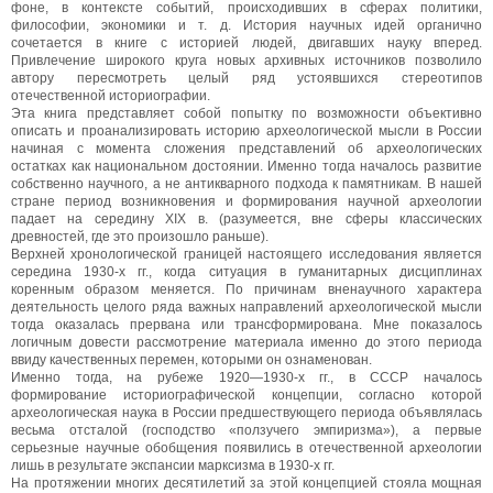
фоне, в контексте событий, происходивших в сферах политики,
философии, экономики и т. д. История научных идей органично
сочетается в книге с историей людей, двигавших науку вперед.
Привлечение широкого круга новых архивных источников позволило
автору пересмотреть целый ряд устоявшихся стереотипов
отечественной историографии.
Эта книга представляет собой попытку по возможности объективно
описать и проанализировать историю археологической мысли в России
начиная с момента сложения представлений об археологических
остатках как национальном достоянии. Именно тогда началось развитие
собственно научного, а не антикварного подхода к памятникам. В нашей
стране период возникновения и формирования научной археологии
падает на середину XIX в. (разумеется, вне сферы классических
древностей, где это произошло раньше).
Верхней хронологической границей настоящего исследования является
середина 1930-х гг., когда ситуация в гуманитарных дисциплинах
коренным образом меняется. По причинам вненаучного характера
деятельность целого ряда важных направлений археологической мысли
тогда оказалась прервана или трансформирована. Мне показалось
логичным довести рассмотрение материала именно до этого периода
ввиду качественных перемен, которыми он ознаменован.
Именно тогда, на рубеже 1920—1930-х гг., в СССР началось
формирование историографической концепции, согласно которой
археологическая наука в России предшествующего периода объявлялась
весьма отсталой (господство «ползучего эмпиризма»), а первые
серьезные научные обобщения появились в отечественной археологии
лишь в результате экспансии марксизма в 1930-х гг.
На протяжении многих десятилетий за этой концепцией стояла мощная