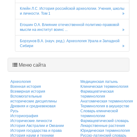
Клейн Л.С. История российской археологии. Учения, школы
и личности. Том 1
Егошин О.А. Влияние отечественной политико-правовой
мысли на институт воинс ...
Борзунов В.А. (науч. ред.). Археология Урала и Западной
Сибири
Меню сайта
Археология
Медицинская латынь
Военная история
Клиническая терминология
Всемирная история
Фармацевтическая
Вспомогательные
терминология
исторические дисциплины
Анатомическая терминология
Древняя и средневековая
Терминология в акушерстве
Русь
Словарь клинической
Историография
терминологии
Исторические личности
Фармацевтический словарь
История Австралии и Океании
Лекарственные растения
История государства и права
Юридическая терминология
История науки и техники
Русско-латинский словарь