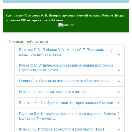
Купить книгу
Платонова Н. И. История археологической мысли в России. Вторая
половина XIX — первая треть XX века
Похожие публикации
Ветохов С.В., Лебедев М.А., Малых С.Е. Пирамиды над
раскопом. Египет глазам ...
Кучин Ю.С. Этнические образования славян Восточной
Европы IX-XII вв. в отеч ...
Генинг В.Ф. Очерки по истории советской археологии
История археологии: личности и школы
Бринтон Крейн. Идеи и люди. История западной мысли
Руденко К.А. История археологического изучения Волжской
Булгарии (X - начал ...
Клейн Л.С. История археологической мысли. Том 1