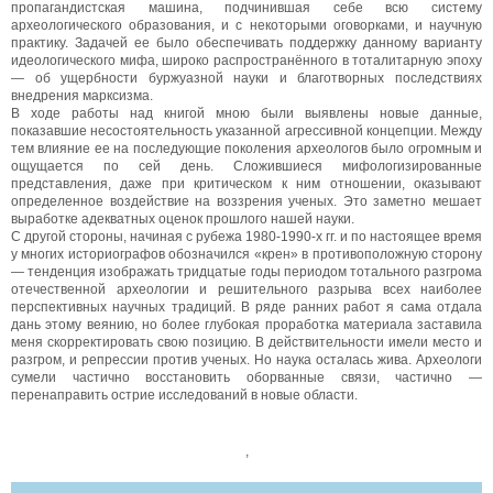
пропагандистская машина, подчинившая себе всю систему
археологического образования, и с некоторыми оговорками, и научную
практику. Задачей ее было обеспечивать поддержку данному варианту
идеологического мифа, широко распространённого в тоталитарную эпоху
— об ущербности буржуазной науки и благотворных последствиях
внедрения марксизма.
В ходе работы над книгой мною были выявлены новые данные,
показавшие несостоятельность указанной агрессивной концепции. Между
тем влияние ее на последующие поколения археологов было огромным и
ощущается по сей день. Сложившиеся мифологизированные
представления, даже при критическом к ним отношении, оказывают
определенное воздействие на воззрения ученых. Это заметно мешает
выработке адекватных оценок прошлого нашей науки.
С другой стороны, начиная с рубежа 1980-1990-х гг. и по настоящее время
у многих историографов обозначился «крен» в противоположную сторону
— тенденция изображать тридцатые годы периодом тотального разгрома
отечественной археологии и решительного разрыва всех наиболее
перспективных научных традиций. В ряде ранних работ я сама отдала
дань этому веянию, но более глубокая проработка материала заставила
меня скорректировать свою позицию. В действительности имели место и
разгром, и репрессии против ученых. Но наука осталась жива. Археологи
сумели частично восстановить оборванные связи, частично —
перенаправить острие исследований в новые области.
,