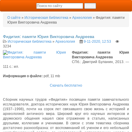
О сайте
»
Историческая библиотека
»
Археология
» Фидития: памяти
Юрия Викторовича Андреева
Фидития: памяти Юрия Викторовича Андреева
Историческая библиотека
»
Археология
9-11-2020, 12:53
3234
Фидития: памяти Юрия
Викторовича Андреева
СПб.: Дмитрий Буланин, 2013. —
111 с.: ил.
Информация о файле:
pdf, 11 mb
Скачать бесплатно
Сборник научных трудов «Фидития» посвящен памяти замечательного
исследователя, доктора исторических наук Юрия Викторовича Андреева
(1937–1998), почти на сорок лет связавшего свою жизнь с историей и
археологией античного мира. Широкий круг его научных интересов и
дружеского общения нашел свое отражение в статьях, написанных
друзьями, коллегами и учениками. В связи с этим тематика сборника
достаточно разнообразна: от воспоминаний об ученом и его небольшой