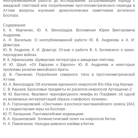
неопубликованной работы до исследований, затрагивающих наряду с
аккадской глиптикой или погребениями протогеометрического периода в
Аттике вопросы изучения археологических памятников античного
Боспора.
Содержание
К. К. Марченко, Ю. А. Виноградов. Вспоминая Юрия Викторовича
Андреева.
А. Н. Васильев. О неопубликованной работе Ю. В. Андреева и А. И.
Доватура.
Ю. В. Андреев, А. И. Доватур. Отзыв о работе В. А. Белявского о греко-
персидских войнах.
В. К. Афанасьева. Шумерская литература и аккадская глиптика.
И. Ю. Шауб. «От Евразии к Европе» Ю. В. Андреева и некоторые
проблемы религии минойского Крита.
Д. В. Панченко. Погребения северного типа в протогеометрической
Аттике.
Ю. А. Виноградов. Об изучении курганного некрополя Юз-Оба под Керчью.
С. В. Кашаев. Бронзовые предметы из раскопок некрополя Артющенко-2.
М. Ю. Вахтина. Фрагмент чернофигурного лекифа из Порфмия: об одной
из возможных интерпретаций образа «скифского лучника».
В. А. Горончаровский. «Охотники» в росписи пантикапейского склепа 1841
г. и гладиаторские игры на Боспоре.
Ю. П. Калашник. Пантикапейские индикациии.
В. А. Хршановский. Эллинистический склеп на некрополе Китея.
Н. А. Павличенко. Находка римского клейма в Китее.