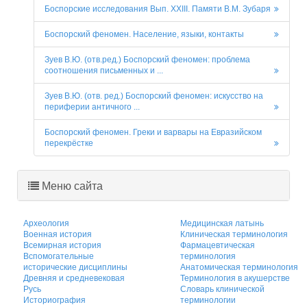
Боспорские исследования Вып. XXIII. Памяти В.М. Зубаря
Боспорский феномен. Население, языки, контакты
Зуев В.Ю. (отв.ред.) Боспорский феномен: проблема
соотношения письменных и ...
Зуев В.Ю. (отв. ред.) Боспорский феномен: искусство на
периферии античного ...
Боспорский феномен. Греки и варвары на Евразийском
перекрёстке
Меню сайта
Археология
Медицинская латынь
Военная история
Клиническая терминология
Всемирная история
Фармацевтическая
Вспомогательные
терминология
исторические дисциплины
Анатомическая терминология
Древняя и средневековая
Терминология в акушерстве
Русь
Словарь клинической
Историография
терминологии