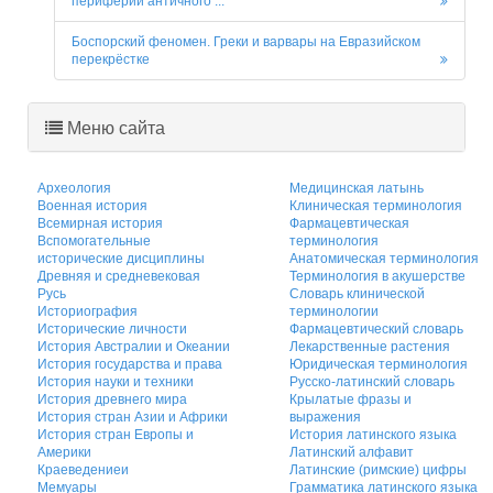
периферии античного ...
Боспорский феномен. Греки и варвары на Евразийском
перекрёстке
Меню сайта
Археология
Медицинская латынь
Военная история
Клиническая терминология
Всемирная история
Фармацевтическая
Вспомогательные
терминология
исторические дисциплины
Анатомическая терминология
Древняя и средневековая
Терминология в акушерстве
Русь
Словарь клинической
Историография
терминологии
Исторические личности
Фармацевтический словарь
История Австралии и Океании
Лекарственные растения
История государства и права
Юридическая терминология
История науки и техники
Русско-латинский словарь
История древнего мира
Крылатые фразы и
История стран Азии и Африки
выражения
История стран Европы и
История латинского языка
Америки
Латинский алфавит
Краеведениеи
Латинские (римские) цифры
Мемуары
Грамматика латинского языка