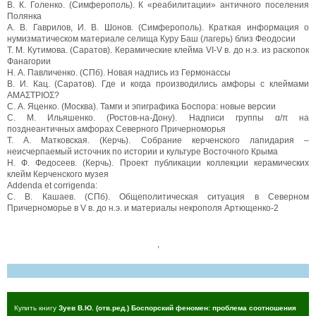
B. К. Голенко. (Симферополь). К «реабилитации» античного поселения
Полянка
A. В. Гаврилов, И. В. Шонов. (Симферополь). Краткая информация о
нумизматическом материале селища Куру Баш (лагерь) близ Феодосии
Т. М. Кутимова. (Саратов). Керамические клейма VI-V в. до н.э. из раскопок
Фанагории
Н. А. Павличенко. (СПб). Новая надпись из Гермонассы
B. И. Кац. (Саратов). Где и когда производились амфоры с клеймами
ΑΜΑΣΤΡΙΟΣ?
C. А. Яценко. (Москва). Тамги и эпиграфика Боспора: новые версии
С. М. Ильяшенко. (Ростов-на-Дону). Надписи группы α/π на
позднеантичных амфорах Северного Причерноморья
Т. А. Матковская. (Керчь). Собрание керченского лапидария –
неисчерпаемый источник по истории и культуре Восточного Крыма
Н. Ф. Федосеев. (Керчь). Проект публикации коллекции керамических
клейм Керченского музея
Addenda et corrigenda:
С. В. Кашаев. (СПб). Общеполитическая ситуация в Северном
Причерноморье в V в. до н.э. и материалы некрополя Артющенко-2
,
Купить книгу
Зуев В.Ю. (отв.ред.) Боспорский феномен: проблема соотношения