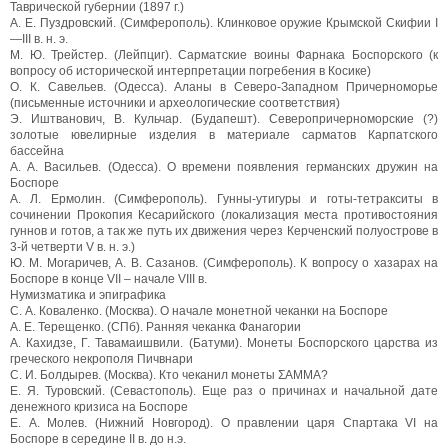
Таврической губернии (1897 г.)
А. Е. Пуздровский. (Симферополь). Клинковое оружие Крымской Скифии I
—III в. н. э.
М. Ю. Трейстер. (Лейпциг). Сарматские воины Фарнака Боспорского (к
вопросу об исторической интерпретации погребения в Косике)
О. К. Савельев. (Одесса). Аланы в Северо-Западном Причерноморье
(письменные источники и археологические соответствия)
Э. Иштванович, В. Кульчар. (Будапешт). Северопричерноморские (?)
золотые ювелирные изделия в материале сарматов Карпатского
бассейна
А. А. Васильев. (Одесса). О времени появления германских дружин на
Боспоре
А. Л. Ермолин. (Симферополь). Гунны-утигуры и готы-тетракситы в
сочинении Прокопия Кесарийского (локализация места противостояния
гуннов и готов, а так же путь их движения через Керченский полуострове в
3-й четверти V в. н. э.)
Ю. М. Могаричев, А. В. Сазанов. (Симферополь). К вопросу о хазарах на
Боспоре в конце VII – начале VIII в.
Нумизматика и эпиграфика
С. А. Коваленко. (Москва). О начале монетной чеканки на Боспоре
А. Е. Терещенко. (СПб). Ранняя чеканка Фанагории
A. Кахидзе, Г. Тавамаишвили. (Батуми). Монеты Боспорского царства из
греческого некрополя Пичвнари
С. И. Болдырев. (Москва). Кто чеканил монеты ΣΑΜΜΑ?
Е. Я. Туровский. (Севастополь). Еще раз о причинах и начальной дате
денежного кризиса на Боспоре
Е. А. Молев. (Нижний Новгород). О правлении царя Спартака VI на
Боспоре в середине II в. до н.э.