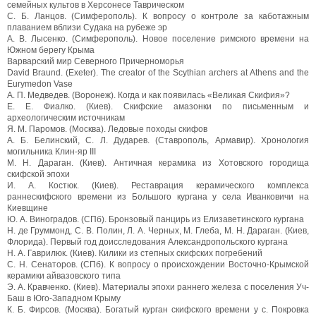
семейных культов в Херсонесе Таврическом
C. Б. Ланцов. (Симферополь). К вопросу о контроле за каботажным
плаванием вблизи Судака на рубеже эр
А. В. Лысенко. (Симферополь). Новое поселение римского времени на
Южном берегу Крыма
Варварский мир Северного Причерноморья
David Braund. (Exeter). The creator of the Scythian archers at Athens and the
Eurymedon Vase
А. П. Медведев. (Воронеж). Когда и как появилась «Великая Скифия»?
E. E. Фиалко. (Киев). Скифские амазонки по письменным и
археологическим источникам
Я. М. Паромов. (Москва). Ледовые походы скифов
А. Б. Белинский, С. Л. Дударев. (Ставрополь, Армавир). Хронология
могильника Клин-яр III
M. H. Дараган. (Киев). Античная керамика из Хотовского городища
скифской эпохи
И. А. Костюк. (Киев). Реставрация керамического комплекса
раннескифского времени из Большого кургана у села Иванковичи на
Киевщине
Ю. А. Виноградов. (СПб). Бронзовый панцирь из Елизаветинского кургана
Н. де Груммонд, С. В. Полин, Л. А. Черных, М. Глеба, M. H. Дараган. (Киев,
Флорида). Первый год доисследования Александропольского кургана
Н. А. Гаврилюк. (Киев). Килики из степных скифских погребений
С. Н. Сенаторов. (СПб). К вопросу о происхождении Восточно-Крымской
керамики айвазовского типа
Э. А. Кравченко. (Киев). Материалы эпохи раннего железа с поселения Уч-
Баш в Юго-Западном Крыму
К. Б. Фирсов. (Москва). Богатый курган скифского времени у с. Покровка