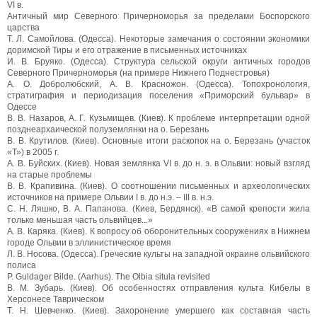
VI в.
Античный мир Северного Причерноморья за пределами Боспорского
царства
Т. Л. Самойлова. (Одесса). Некоторые замечания о состоянии экономики
доримской Тиры и его отражение в письменных источниках
И. В. Бруяко. (Одесса). Структура сельской округи античных городов
Северного Причерноморья (на примере Нижнего Поднестровья)
А. О. Добролюбский, А. В. Красножон. (Одесса). Топохронология,
стратиграфия и периодизация поселения «Приморский бульвар» в
Одессе
В. В. Назаров, А. Г. Кузьмищев. (Киев). К проблеме интерпретации одной
позднеархаической полуземлянки на о. Березань
В. В. Крутилов. (Киев). Основные итоги раскопок на о. Березань (участок
«Т») в 2005 г.
A. В. Буйских. (Киев). Новая землянка VI в. до н. э. в Ольвии: новый взгляд
на старые проблемы
B. В. Крапивина. (Киев). О соотношении письменных и археологических
источников на примере Ольвии I в. до н.э. – III в. н.э.
C. Н. Ляшко, В. А. Папанова. (Киев, Бердянск). «В самой крепости жила
только меньшая часть ольвийцев...»
A. В. Каряка. (Киев). К вопросу об оборонительных сооружениях в Нижнем
городе Ольвии в эллинистическое время
Л. В. Носова. (Одесса). Греческие культы на западной окраине ольвийского
полиса
Р. Guldager Bilde. (Aarhus). The Olbia situla revisited
B. М. Зубарь. (Киев). Об особенностях отправления культа Кибелы в
Херсонесе Таврическом
Т. Н. Шевченко. (Киев). Захоронение умершего как составная часть