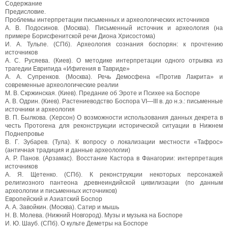
Содержание
Предисловие.
Проблемы интерпретации письменных и археологических источников
А. В. Подосинов. (Москва). Письменный источник и археология (на
примере Борисфенитской речи Диона Хрисостома)
И. А. Тульпе. (СПб). Археология сознания боспорян: к прочтению
источников
А. С. Русяева. (Киев). О методике интерпретации одного отрывка из
трагедии Еврипида «Ифигения в Тавриде»
А. А. Супренков. (Москва). Речь Демосфена «Против Лакрита» и
современные археологические реалии
М. В. Скржинская. (Киев). Предание об Эроте и Психее на Боспоре
A. В. Одрин. (Киев). Растениеводство Боспора VI—III в. до н.э.: письменные
источники и археология
B. П. Былкова. (Херсон) О возможности использования данных декрета в
честь Протогена для реконструкции исторической ситуации в Нижнем
Поднепровье
В. Г. Зубарев. (Тула). К вопросу о локализации местности «Тафрос»
(античная традиция и данные археологии)
А. Р. Панов. (Арзамас). Восстание Кастора в Фанагории: интерпретация
источников
А. Я. Щетенко. (СПб). К реконструкции некоторых персонажей
религиозного пантеона древнеиндийской цивилизации (по данным
археологии и письменных источников)
Европейский и Азиатский Боспор
А. А. Завойкин. (Москва). Сатир и мышь
Н. В. Молева. (Нижний Новгород). Музы и музыка на Боспоре
И. Ю. Шауб. (СПб). О культе Деметры на Боспоре