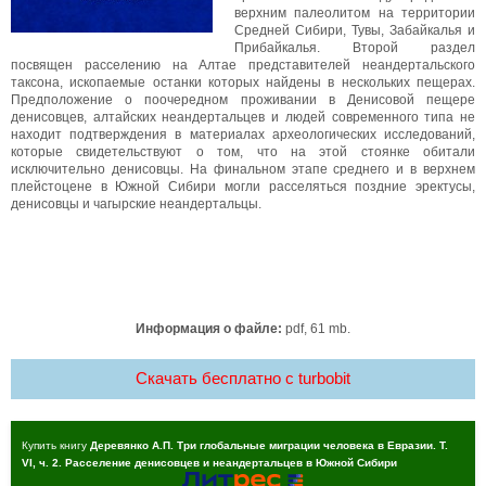
верхним палеолитом на территории
Средней Сибири, Тувы, Забайкалья и
Прибайкалья. Второй раздел
посвящен расселению на Алтае представителей неандертальского
таксона, ископаемые останки которых найдены в нескольких пещерах.
Предположение о поочередном проживании в Денисовой пещере
денисовцев, алтайских неандертальцев и людей современного типа не
находит подтверждения в материалах археологических исследований,
которые свидетельствуют о том, что на этой стоянке обитали
исключительно денисовцы. На финальном этапе среднего и в верхнем
плейстоцене в Южной Сибири могли расселяться поздние эректусы,
денисовцы и чагырские неандертальцы.
Информация о файле:
pdf, 61 mb.
Скачать бесплатно c turbobit
Купить книгу
Деревянко А.П. Три глобальные миграции человека в Евразии. Т.
VI, ч. 2. Расселение денисовцев и неандертальцев в Южной Сибири