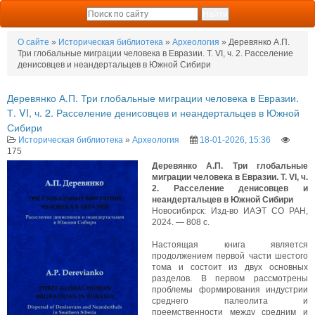
О сайте
»
Историческая библиотека
»
Археология
» Деревянко А.П.
Три глобальные миграции человека в Евразии. Т. VI, ч. 2. Расселение
денисовцев и неандертальцев в Южной Сибири
Деревянко А.П. Три глобальные миграции человека в Евразии.
Т. VI, ч. 2. Расселение денисовцев и неандертальцев в Южной
Сибири
Историческая библиотека
»
Археология
18-01-2026, 15:36
175
Деревянко А.П. Три глобальные
миграции человека в Евразии. Т. VI, ч.
2. Расселение денисовцев и
неандертальцев в Южной Сибири
Новосибирск: Изд-во ИАЭТ СО РАН,
2024. — 808 с.
Настоящая книга является
продолжением первой части шестого
тома и состоит из двух основных
разделов. В первом рассмотрены
проблемы формирования индустрии
среднего палеолита и
преемственности между средним и