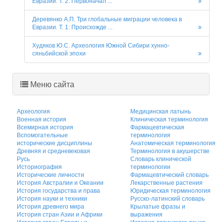
Евразии. Т. 2: Первоначал ...
Деревянко А.П. Три глобальные миграции человека в
Евразии. Т. 1: Происхожде ...
Худяков Ю.С. Археология Южной Сибири хунно-
сяньбийской эпохи
Меню сайта
Археология
Медицинская латынь
Военная история
Клиническая терминология
Всемирная история
Фармацевтическая
Вспомогательные
терминология
исторические дисциплины
Анатомическая терминология
Древняя и средневековая
Терминология в акушерстве
Русь
Словарь клинической
Историография
терминологии
Исторические личности
Фармацевтический словарь
История Австралии и Океании
Лекарственные растения
История государства и права
Юридическая терминология
История науки и техники
Русско-латинский словарь
История древнего мира
Крылатые фразы и
История стран Азии и Африки
выражения