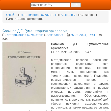
О сайте
»
Историческая библиотека
»
Археология
» Савинов Д.Г.
Гуманитарная археология
Савинов Д.Г. Гуманитарная археология
Историческая библиотека
»
Археология
25-03-2024, 07:41
535
Савинов Д.Г. Гуманитарная
археология
СПб.: ЭлекСис, 2019. — 94 с.
Методическое пособие посвящено
раскрытию содержания того
направления археологии, которое
может быть определено как
'гуманитарная археология'. Подробно
рассматривается вопрос о
соотношении археологии и других
гуманитарных дисциплин, в первую
очередь, истории, этнографии и
искусствознания. Обосновывается
понятие культурогенез как важнейшей
сферы изучения археологических
источников, а также предлагается ряд