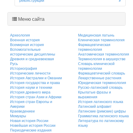
реконструкций
Меню сайта
Археология
Медицинская латынь
Военная история
Клиническая терминология
Всемирная история
Фармацевтическая
Вспомогательные
терминология
исторические дисциплины
Анатомическая терминология
Древняя и средневековая
Терминология в акушерстве
Русь
Словарь клинической
Историография
терминологии
Исторические личности
Фармацевтический словарь
История Австралии и Океании
Лекарственные растения
История государства и права
Юридическая терминология
История науки и техники
Русско-латинский словарь
История древнего мира
Крылатые фразы и
История стран Азии и Африки
выражения
История стран Европы и
История латинского языка
Америки
Латинский алфавит
Краеведениеи
Латинские (римские) цифры
Мемуары
Грамматика латинского языка
Новая история России
Литература по латинскому
Новейшая история России
языку
Периодические издания