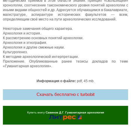
методических приёмов в этой области знания: принцип «скользящей»
хронологии, соотнесение таксономического уровня понятий археологии с
иными видами общностей и др. Адресуется обучающимся в бакалавриате,
магистратуре, аспирантуре исторических факультетов — всем,
определяющим своё место на пути археологических исследований.
Некоторые замечания общего характера.
Археология и история.
К рассмотрению основных понятий археологии.
Археология и этнография.
Археология и другие смежные науки.
Культурогенез.
К методике археологической интерпретации.
Приложение. Опубликованные ранее тезисы докладов по теме
«Гуманитарная археология».
Информация о файле:
pdf, 45 mb.
Скачать бесплатно c turbobit
Купить книгу
Савинов Д.Г. Гуманитарная археология