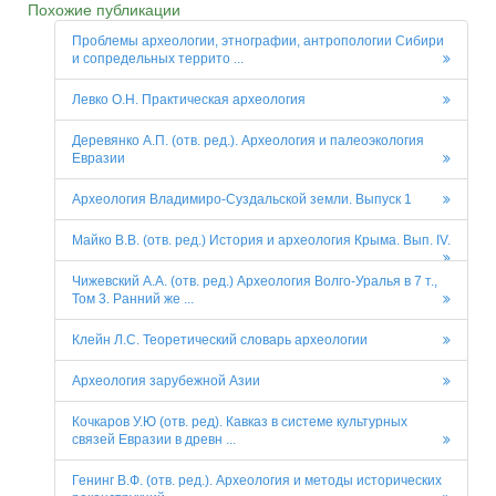
Похожие публикации
Проблемы археологии, этнографии, антропологии Сибири
и сопредельных террито ...
Левко О.Н. Практическая археология
Деревянко А.П. (отв. ред.). Археология и палеоэкология
Евразии
Археология Владимиро-Суздальской земли. Выпуск 1
Майко В.В. (отв. ред.) История и археология Крыма. Вып. IV.
Чижевский А.А. (отв. ред.) Археология Волго-Уралья в 7 т.,
Том 3. Ранний же ...
Клейн Л.С. Теоретический словарь археологии
Археология зарубежной Азии
Кочкаров У.Ю (отв. ред). Кавказ в системе культурных
связей Евразии в древн ...
Генинг В.Ф. (отв. ред.). Археология и методы исторических