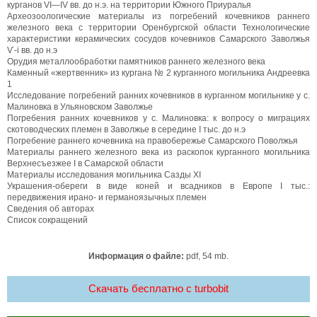
курганов VI—IV вв. до н.э. на территории Южного Приуралья
Археозоологические материалы из погребений кочевников раннего
железного века с территории Оренбургской области Технологические
характеристики керамических сосудов кочевников Самарского Заволжья
Ѵ-і вв. до н.э
Орудия металлообработки памятников раннего железного века
Каменный «жертвенник» из кургана № 2 курганного могильника Андреевка
1
Исследование погребений ранних кочевников в курганном могильнике у с.
Малиновка в Ульяновском Заволжье
Погребения ранних кочевников у с. Малиновка: к вопросу о миграциях
скотоводческих племен в Заволжье в середине I тыс. до н.э
Погребение раннего кочевника на правобережье Самарского Поволжья
Материалы раннего железного века из раскопок курганного могильника
Верхнесъезжее I в Самарской области
Материалы исследования могильника Сазды XI
Украшения-обереги в виде коней и всадников в Европе I тыс.:
передвижения ирано- и германоязычных племен
Сведения об авторах
Список сокращений
Информация о файле:
pdf, 54 mb.
Скачать бесплатно c turbobit