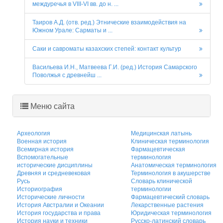
междуречья в VIII-VI вв. до н. ...
Таиров А.Д. (отв. ред.) Этнические взаимодействия на
Южном Урале: Сарматы и ...
Саки и савроматы казахских степей: контакт культур
Васильева И.Н., Матвеева Г.И. (ред.) История Самарского
Поволжья с древнейш ...
Меню сайта
Археология
Медицинская латынь
Военная история
Клиническая терминология
Всемирная история
Фармацевтическая
Вспомогательные
терминология
исторические дисциплины
Анатомическая терминология
Древняя и средневековая
Терминология в акушерстве
Русь
Словарь клинической
Историография
терминологии
Исторические личности
Фармацевтический словарь
История Австралии и Океании
Лекарственные растения
История государства и права
Юридическая терминология
История науки и техники
Русско-латинский словарь