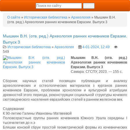
О сайте
»
Историческая библиотека
»
Археология
» Мышкин В.Н.
(отв. ред.) Археология ранних кочевников Евразии. Выпуск 3
Мышкин В.Н. (отв. ред.) Археология ранних кочевников Евразии.
Выпуск 3
Историческая библиотека
»
Археология
4-01-2024, 12:49
549
Мышкин В.Н. (отв. ред.)
Археология ранних кочевников
Евразии. Выпуск 3
Самара: СГСПУ, 2023. — 155 с.
Сборник научных статей посвящен публикации и анализу
археологических и остеологических материалов з курганов ранних
кочевников Евразии, проблемам хронологии и культурной атрибуции
древностей этого периода, реконструкции социальной структуры кочевого
скотоводческого населения евразийских степей в раннем железном век.
Содержание
К 90-летию Галины Ивановны Матвеевой
Половозрастные группы ранних кочевников Южного Урала середины I
тысячелетия до н.э
Бляшки конской сбруи простой геометрической формы из кочевнических