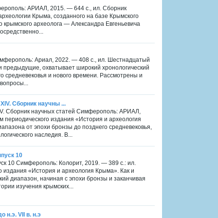
ферополь: АРИАЛ, 2015. — 644 с., ил. Сборник
археологии Крыма, созданного на базе Крымского
о крымского археолога — Александра Евгеньевича
осредственно...
Симферополь: Ариал, 2022. — 408 с., ил. Шестнадцатый
 и предыдущие, охватывает широкий хронологический
го средневековья и нового времени. Рассмотрены и
вопросы...
ХIV. Сборник научны ...
 ХIV. Сборник научных статей Симферополь: АРИАЛ,
ом периодического издания «История и археология
иапазона от эпохи бронзы до позднего средневековья,
огического наследия. В...
ыпуск 10
ск 10 Симферополь: Колорит, 2019. — 389 с.: ил.
 издания «История и археология Крыма». Как и
ий диапазон, начиная с эпохи бронзы и заканчивая
ории изучения крымских...
н.э. VII в. н.э