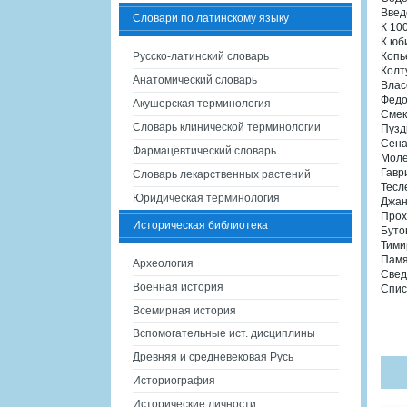
Введ
Словари по латинскому языку
К 10
К юб
Русско-латинский словарь
Копь
Колт
Анатомический словарь
Власо
Федо
Акушерская терминология
Смек
Словарь клинической терминологии
Пузд
Сена
Фармацевтический словарь
Моле
Гавр
Словарь лекарственных растений
Тесл
Юридическая терминология
Джан
Прох
Историческая библиотека
Буто
Тими
Памя
Археология
Свед
Военная история
Спис
Всемирная история
Вспомогательные ист. дисциплины
Древняя и средневековая Русь
Историография
Исторические личности