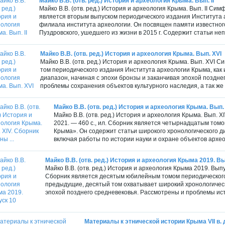
Майко В.В. (отв. ред.) История и археология Крыма. Вып. II
Майко В.В. (отв. ред.) История и археология Крыма. Вып. II Сим
является вторым выпуском периодического издания Института 
филиала института археологии. Он посвящен памяти известног
Пуздровского, ушедшего из жизни в 2015 г. Содержит статьи неп
Майко В.В. (отв. ред.) История и археология Крыма. Вып. ХVI
Майко В.В. (отв. ред.) История и археология Крыма. Вып. ХVI 
том периодического издания Института археологии Крыма, как
диапазон, начиная с эпохи бронзы и заканчивая эпохой поздне
проблемы сохранения объектов культурного наследия, а так же 
Майко В.В. (отв. ред.) История и археология Крыма. Вып. 
Майко В.В. (отв. ред.) История и археология Крыма. Вып.
2021. — 460 с., ил. Сборник является четырнадцатым том
Крыма». Он содержит статьи широкого хронологического д
включая работы по истории науки и охране объектов археол
Майко В.В. (отв. ред.) История и археология Крыма 2019. В
Майко В.В. (отв. ред.) История и археология Крыма 2019. Выпу
Сборник является десятым юбилейным томом периодического
предыдущие, десятый том охватывает широкий хронологическ
эпохой позднего средневековья. Рассмотрены и проблемы ист
Материалы к этнической истории Крыма VII в. до 