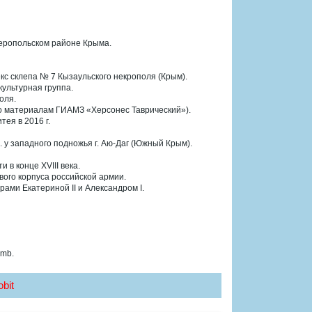
феропольском районе Крыма.
с склепа № 7 Кызаульского некрополя (Крым).
ультурная группа.
оля.
(По материалам ГИАМЗ «Херсонес Таврический»).
тея в 2016 г.
вв. у западного подножья г. Аю-Даг (Южный Крым).
в конце XVIII века.
кового корпуса российской армии.
ами Екатериной II и Александром I.
 mb.
bit