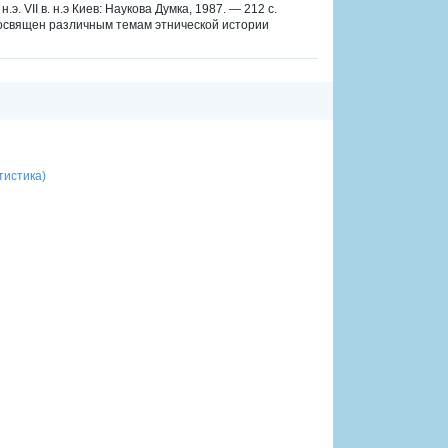
э. VII в. н.э Киев: Наукова Думка, 1987. — 212 с.
посвящен различным темам этнической истории
тистика)