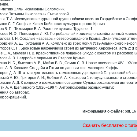
ение.
0-летию Эллы Исааковны Соломоник.
илею Татьяны Николаевны Смекаловой.
ева Т. А. Исследование курганной группы вблизи поселка Гвардейское в Сим
ухов С. Г. Скифы и Кизил-Кобинская культура горного Крыма.
в В. П., Тихомиров В. А. Раскопки кургана Трудовое 1.
сеев Н. Ф., Пономарев Л. Ю. Погребальный и жилищно-хозяйственный комплек
алова Т. Н. Оседлые «варвары» северо-западного Крыма. Джангульская этно-к
ровский А. Е., Труфанов А. А. Комплекс из трех могил Усть-Альминского некроп
торов С. Н. Бронзовые наконечники стрел из античного Херсонеса. асть 2: 
в Е. А., Молева Н. В. Красноглиняное лощеное блюдо с крестом из раскопок Ки
илов А. В. Надгробие Аврамия из Старого Крыма.
енко И. Б., Лысенко А. В., Майко В. В., Семин С. В. Новое поселение XIV – XV 
ов А. В. Казалии Солдайи и Готии по данным книг массарии Каффы.
оров Д. А. Штаты и деятельность таможенных учреждений Таврической области 
вский А. Ю., Григоров А. И., Бобков А. А. К истории 1-го мусульманского стрел
ргазин А. Д. К вопросу о возможном посещении Судака российскими император
ти А. А. Щепинского (1926–1997). Антропоморфы разных культур.
ения об авторах.
ок сокращений.
Информация о файле:
pdf, 16
Скачать бесплатно c turbo