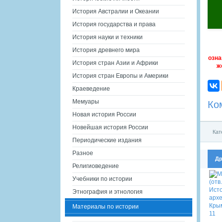
История Австралии и Океании
История государства и права
История науки и техники
История древнего мира
озна
История стран Азии и Африки
ж
История стран Европы и Америки
Краеведение
Мемуары
Ко
Новая история России
Новейшая история России
Кат
Периодические издания
Разное
Др
Религиоведение
Учебники по истории
Этнография и этнология
Материалы по истории