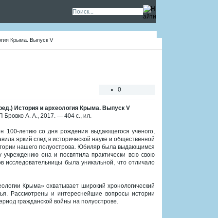
логия Крыма. Выпуск V
0
 ред.) История и археология Крыма. Выпуск V
ровко А. А., 2017. — 404 с., ил.
н 100-летию со дня рождения выдающегося ученого,
вила яркий след в исторической науке и общественной
истории нашего полуострова. Юбиляр была выдающимся
 учреждению она и посвятила практически всю свою
в исследовательницы была уникальной, что отличало
еологии Крыма» охватывает широкий хронологический
вья. Рассмотрены и интереснейшие вопросы истории
период гражданской войны на полуострове.