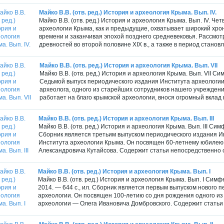
Майко В.В. (отв. ред.) История и археология Крыма. Вып. IV.
Майко В.В. (отв. ред.) История и археология Крыма. Вып. IV. Ч
археологии Крыма, как и предыдущие, охватывает широкий хро
времени и заканчивая эпохой позднего средневековья. Рассмо
древностей во второй половине XIX в., а также в период становл
Майко В.В. (отв. ред.) История и археология Крыма. Вып. VII
Майко В.В. (отв. ред.) История и археология Крыма. Вып. VII Сим
Седьмой выпуск периодического издания Института археологи
археолога, одного из старейших сотрудников нашего учреждени
работает на благо крымской археологии, внося огромный вклад в
Майко В.В. (отв. ред.) История и археология Крыма. Вып. III
Майко В.В. (отв. ред.) История и археология Крыма. Вып. III Си
Сборник является третьим выпуском периодического издания И
Института археологии Крыма. Он посвящен 60-летнему юбилею 
Александровича Кутайсова. Содержит статьи непосредственно с
Майко В.В. (отв. ред.) История и археология Крыма. Вып. I
Майко В.В. (отв. ред.) История и археология Крыма. Вып. I Си
2014. — 644 с., ил. Сборник является первым выпуском нового
археологии. Он посвящен 100-летию со дня рождения одного и
археологии — Олега Ивановича Домбровского. Содержит статьи 