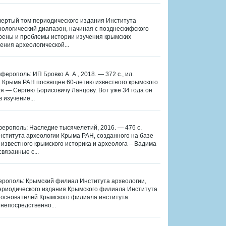
етвертый том периодического издания Института
нологический диапазон, начиная с позднескифского
трены и проблемы истории изучения крымских
ения археологической...
ферополь: ИП Бровко А. А., 2018. — 372 с., ил.
и Крыма РАН посвящен 60-летию известного крымского
я — Сергею Борисовичу Ланцову. Вот уже 34 года он
 изучение...
мферополь: Наследие тысячелетий, 2016. — 476 с.
нститута археологии Крыма РАН, созданного на базе
известного крымского историка и археолога – Вадима
вязанные с...
мферополь: Крымский филиал Института археологии,
 периодического издания Крымского филиала Института
з основателей Крымского филиала института
непосредственно...