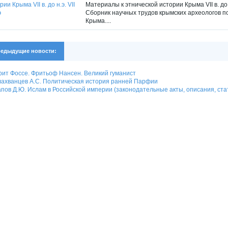
Материалы к этнической истории Крыма VII в. до н.
Сборник научных трудов крымских археологов 
Крыма....
едыдущие новости:
ит Фоссе. Фритьоф Нансен. Великий гуманист
ахванцев А.С. Политическая история ранней Парфии
пов Д.Ю. Ислам в Российской империи (законодательные акты, описания, ста