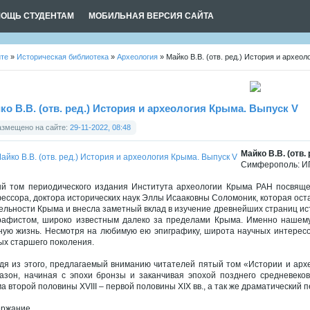
ОЩЬ СТУДЕНТАМ
МОБИЛЬНАЯ ВЕРСИЯ САЙТА
йте
»
Историческая библиотека
»
Археология
» Майко В.В. (отв. ред.) История и архео
ко В.В. (отв. ред.) История и археология Крыма. Выпуск V
азмещено на сайте:
29-11-2022, 08:48
Майко В.В. (отв.
Симферополь: ИП Б
й том периодического издания Института археологии Крыма РАН посвяще
ессора, доктора исторических наук Эллы Исааковны Соломоник, которая оста
ельности Крыма и внесла заметный вклад в изучение древнейших страниц 
рафистом, широко известным далеко за пределами Крыма. Именно нашему
ную жизнь. Несмотря на любимую ею эпиграфику, широта научных интересо
ых старшего поколения.
дя из этого, предлагаемый вниманию читателей пятый том «Истории и арх
азон, начиная с эпохи бронзы и заканчивая эпохой позднего средневеко
а второй половины XVIII – первой половины XIX вв., а так же драматический 
ержание