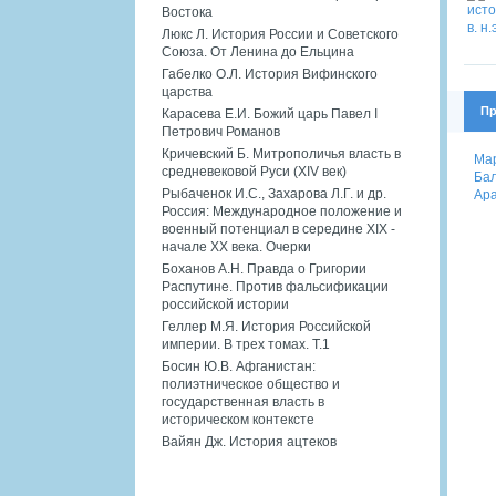
Востока
Люкс Л. История России и Советского
Союза. От Ленина до Ельцина
Габелко О.Л. История Вифинского
царства
Пр
Карасева Е.И. Божий царь Павел I
Петрович Романов
Кричевский Б. Митрополичья власть в
Мар
средневековой Руси (XIV век)
Бал
Рыбаченок И.С., Захарова Л.Г. и др.
Ара
Россия: Международное положение и
военный потенциал в середине XIX -
начале XX века. Очерки
Боханов А.Н. Правда о Григории
Распутине. Против фальсификации
российской истории
Геллер М.Я. История Российской
империи. В трех томах. Т.1
Босин Ю.В. Афганистан:
полиэтническое общество и
государственная власть в
историческом контексте
Вайян Дж. История ацтеков