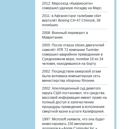
2012: Марсоход «Кьюриосити»
совершил удачную посадку на Марс.
2011: в Афганистане талибами сбит
вертолёт Boeing CH-47 Chinook, 38
погибших.
2008: Военный переворот в
Мавритании.
2005: После отказа обоих двигателей
самолёт ATR 72 компании Tuninter
совершил аварийное приводнение в
Средиземном море, погибли 16 из 34
человек, находившихся на борту.
2002: Посредством хакерской атаки
была взломана компьютерная сеть
министерства обороны Японии.
2002: Апелляционный суд девятого
округа США постановил, что средства
массовой информации имеют право на
полный доступ и запечатление
процедуры приведения в исполнения
смертной казни в штате Калифорния.
1997: Microsoft заявила, что она будет
инвестировать 150 миллионов
долларов в «Apple Computer Inc.».