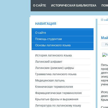
О САЙТЕ
ИСТОРИЧЕСКАЯ БИБЛИОТЕКА
ПОМ
О са
НАВИГАЦИЯ
О сайте
Май
Помощь студентам
Р
Основы латинского языка
История латинского языка
Латинский алфавит
Пяты
Латинские (римские) цифры
проф
деят
Грамматика латинского языка
эпиг
Медицинская латынь
науч
учен
Клиническая терминология
Исхо
Фармацевтическая терминология
диап
Крылатые фразы и выражения
Крым
Литература по латинскому языку
Сод