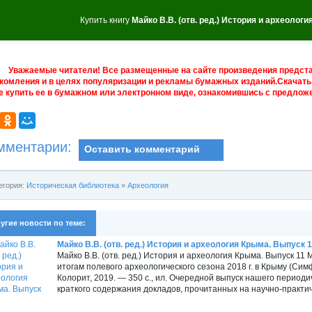
Купить книгу
Майко В.В. (отв. ред.) История и археолог
Уважаемые читатели! Все размещенные на сайте произведения предст
комления и в целях популяризации и рекламы бумажных изданий.Скачать 
е купить ее в бумажном или электронном виде, ознакомившись с предложе
мментарии:
Оставить комментарий
егория:
Историческая библиотека
»
Археология
угие новости по теме:
Майко В.В. (отв. ред.) История и археология Крыма. Выпуск 1
Майко В.В. (отв. ред.) История и археология Крыма. Выпуск 1
итогам полевого археологического сезона 2018 г. в Крыму (Сим
Колорит, 2019. — 350 с., ил. Очередной выпуск нашего период
краткого содержания докладов, прочитанных на научно-практич