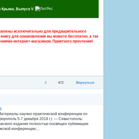
ия Крыма. Выпуск V
авлены исключительно для предварительного
книгу для ознакомления вы можете бесплатно, а так
ниями интернет-магазинов. Приятного прочтения!
0
472
Вернуться
1
1 Материалы научно-практической конференции по
ферополь 5-7 декабря 2018 г.). — Севастополь:
ического издания полностью посвящен публикации
еской конференции,...