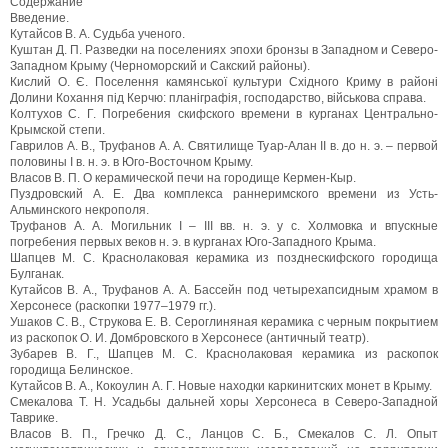
Содержание
Введение.
Кутайсов В. А. Судьба ученого.
Куштан Д. П. Разведки на поселениях эпохи бронзы в Западном и Северо-
Западном Крыму (Черноморский и Сакский районы).
Кислий О. Є. Поселення камянської культури Східного Криму в районі
Долини Кохання під Керчю: планіграфія, господарство, військова справа.
Колтухов С. Г. Погребения скифского времени в курганах Центрально-
Крымской степи.
Гаврилов А. В., Труфанов А. А. Святилище Туар-Алан II в. до н. э. – первой
половины I в. н. э. в Юго-Восточном Крыму.
Власов В. П. О керамической печи на городище Кермен-Кыр.
Пуздровский А. Е. Два комплекса раннеримского времени из Усть-
Альминского некрополя.
Труфанов А. А. Могильник I – III вв. н. э. у с. Холмовка и впускные
погребения первых веков н. э. в курганах Юго-Западного Крыма.
Шапцев М. С. Краснолаковая керамика из позднескифского городища
Булганак.
Кутайсов В. А., Труфанов А. А. Бассейн под четырехапсидным храмом в
Херсонесе (раскопки 1977–1979 гг.).
Ушаков С. В., Струкова Е. В. Сероглиняная керамика с черным покрытием
из раскопок О. И. Домбровского в Херсонесе (античный театр).
Зубарев В. Г., Шапцев М. C. Краснолаковая керамика из раскопок
городища Белинское.
Кутайсов В. А., Кокоулин А. Г. Новые находки каркинитских монет в Крыму.
Смекалова Т. Н. Усадьбы дальней хоры Херсонеса в Северо-Западной
Таврике.
Власов В. П., Гречко Д. С., Ланцов С. Б., Смекалов С. Л. Опыт