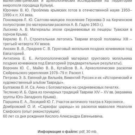
магнитометрических и археологических исследований на территории
некрополя городища Кульчук.
Юрочкин В. Ю. Проблема крымских готов в отечественной науке 1950–
1990-х гг. ХХ века.
Пономарев Л. Ю. Салтово-маяцкое поселение Героевка-3 на Керченском
полуострове (по материалам раскопок А. В. Гадло 1963 г.).
Лысенко А. В. Материалы эпохи средневековья из пещеры Туакская в
горном Крыму.
Кирилко В. П. Строительная летопись Таврики второй половины XIII –
третьей четверти XV веков.
Анохин В. В., Приднев С. В. Грунтовый могильник поздних кочевников под
Евпаторией.
Антипина Е. Е. Антропологический материал грунтового могильника
поздних кочевников под Евпаторией (предварительные результаты).
Воронин Ю. С., Майко В. В., Кутайсов В. А. Археологические раскопки
Сюйреньского укрепления 1978–79 гг. Раскоп I.
Петрова Э. Б. Евгений де Вильнёв, Викентий Руссен и их «Исторический и
художественный альбом Тавриды».
Булгакова В. И. Св. Анна с Богоматерью на средневековых печатях.
Тесленко И. Б. Одна из гончарных традиций Таврики XIV – XV вв. (керамика
группы Юго-Западного Крыма).
Паршина Е. А., Лосицкий Ю. Г. Участок античного театра в Херсонесе.
Домбровский О. И. «Саркофаг царицы» из раскопок мавзолея Неаполя
Скифского (опыт реконструкции).
60 лет со дня рождения Кислого Александра Евгеньевича.
Информация о файле:
pdf, 30 mb.