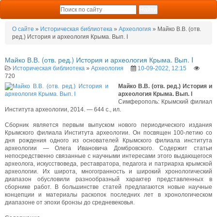
О сайте
»
Историческая библиотека
»
Археология
» Майко В.В. (отв.
ред.) История и археология Крыма. Вып. I
Майко В.В. (отв. ред.) История и археология Крыма. Вып. I
Историческая библиотека
»
Археология
10-09-2022, 12:15
720
Майко В.В. (отв. ред.) История и
археология Крыма. Вып. I
Симферополь: Крымский филиал
Института археологии, 2014. — 644 с., ил.
Сборник является первым выпуском нового периодического издания
Крымского филиала Института археологии. Он посвящен 100-летию со
дня рождения одного из основателей Крымского филиала института
археологии — Олега Ивановича Домбровского. Содержит статьи
непосредственно связанные с научными интересами этого выдающегося
археолога, искусствоведа, реставратора, педагога и патриарха крымской
археологии. Их широта, многогранность и широкий хронологический
диапазон обусловили разнообразный характер представленных в
сборнике работ. В большинстве статей предлагаются новые научные
концепции и материалы раскопок последних лет в хронологическом
диапазоне от эпохи бронзы до средневековья.