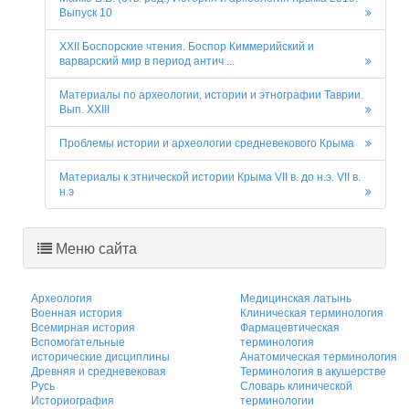
Выпуск 10
XXII Боспорские чтения. Боспор Киммерийский и
варварский мир в период антич ...
Материалы по археологии, истории и этнографии Таврии.
Вып. XХIII
Проблемы истории и археологии средневекового Крыма
Материалы к этнической истории Крыма VII в. до н.э. VII в.
н.э
Меню сайта
Археология
Медицинская латынь
Военная история
Клиническая терминология
Всемирная история
Фармацевтическая
Вспомогательные
терминология
исторические дисциплины
Анатомическая терминология
Древняя и средневековая
Терминология в акушерстве
Русь
Словарь клинической
Историография
терминологии