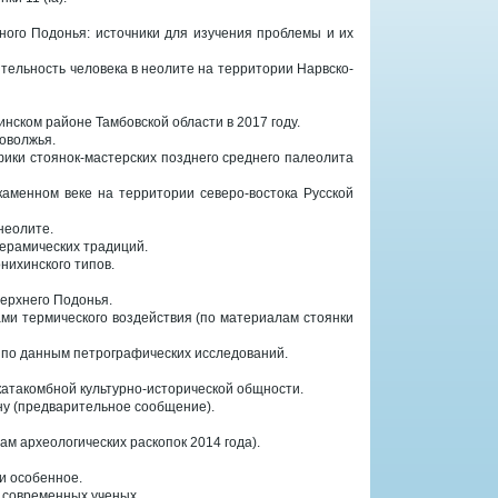
ного Подонья: источники для изучения проблемы и их
ятельность человека в неолите на территории Нарвско-
инском районе Тамбовской области в 2017 году.
оволжья.
фики стоянок-мастерских позднего среднего палеолита
 каменном веке на территории северо-востока Русской
неолите.
керамических традиций.
нихинского типов.
ерхнего Подонья.
ми термического воздействия (по материалам стоянки
у по данным петрографических исследований.
катакомбной культурно-исторической общности.
ону (предварительное сообщение).
м археологических раскопок 2014 года).
и особенное.
х современных ученых.