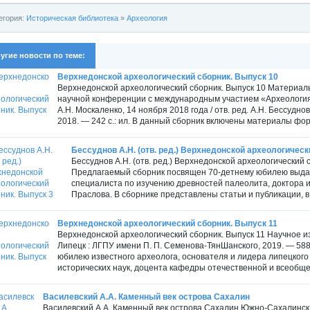
егория:
Историческая библиотека
»
Археология
угие новости по теме:
Верхнедонской археологический сборник. Выпуск 10
Верхнедонской археологический сборник. Выпуск 10 Материал
научной конференции с международным участием «Археология
А.Н. Москаленко, 14 ноября 2018 года / отв. ред. А.Н. Бессуд
2018. — 242 с.: ил. В данный сборник включены материалы фору
Бессуднов А.Н. (отв. ред.) Верхнедонской археологическ
Бессуднов А.Н. (отв. ред.) Верхнедонской археологический с
Предлагаемый сборник посвящен 70-детнему юбилею выдаю
специалиста по изучению древностей палеолита, доктора 
Праслова. В сборнике представлены статьи и публикации, 
Верхнедонской археологический сборник. Выпуск 11
Верхнедонской археологический сборник. Выпуск 11 Научное изда
Липецк : ЛГПУ имени П. П. Семенова-ТянШанского, 2019. — 588
юбилею известного археолога, основателя и лидера липецкого
исторических наук, доцента кафедры отечественной и всеобще
Василевский А.А. Каменный век острова Сахалин
Василевский А.А. Каменный век острова Сахалин Южно-Сахалинск: 