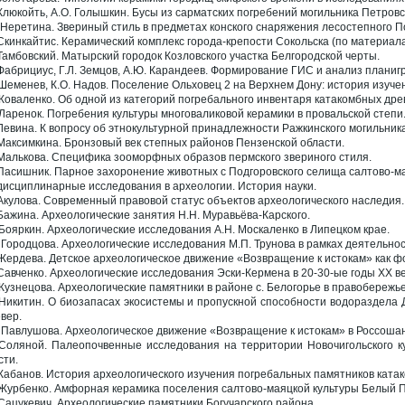
 Клюкойть, А.О. Голышкин. Бусы из сарматских погребений могильника Петровс
 Неретина. Звериный стиль в предметах конского снаряжения лесостепного Подон
 Скинкайтис. Керамический комплекс города-крепости Сокольска (по материалам
 Тамбовский. Матырский городок Козловского участка Белгородской черты.
 Фабрициус, Г.Л. Земцов, А.Ю. Карандеев. Формирование ГИС и анализ плани
 Шеменев, К.О. Надов. Поселение Ольховец 2 на Верхнем Дону: история изуче
 Коваленко. Об одной из категорий погребального инвентаря катакомбных др
 Ларенок. Погребения культуры многоваликовой керамики в провальской степи
 Левина. К вопросу об этнокультурной принадлежности Ражкинского могильника
 Максимкина. Бронзовый век степных районов Пензенской области.
 Малькова. Специфика зооморфных образов пермского звериного стиля.
 Пасишник. Парное захоронение животных с Подгоровского селища салтово-ма
исциплинарные исследования в археологии. История науки.
 Акулова. Современный правовой статус объектов археологического наследия.
 Бажина. Археологические занятия Н.Н. Муравьёва-Карского.
 Бояркин. Археологические исследования А.Н. Москаленко в Липецком крае.
 Городцова. Археологические исследования М.П. Трунова в рамках деятельно
 Жердева. Детское археологическое движение «Возвращение к истокам» как ф
 Савченко. Археологические исследования Эски-Кермена в 20-30-ые годы XX ве
 Кузнецова. Археологические памятники в районе с. Белогорье в правобережь
 Никитин. О биозапасах экосистемы и пропускной способности водораздела 
евер.
 Павлушова. Археологическое движение «Возвращение к истокам» в Россоша
 Соляной. Палеопочвенные исследования на территории Новочигольского к
сти.
 Кабанов. История археологического изучения погребальных памятников катако
 Журбенко. Амфорная керамика поселения салтово-маяцкой культуры Белый П
 Сацукевич. Археологические памятники Богучарского района.