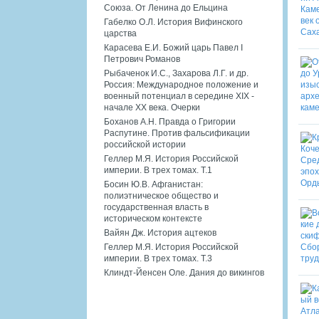
Союза. От Ленина до Ельцина
Габелко О.Л. История Вифинского
царства
Карасева Е.И. Божий царь Павел I
Петрович Романов
Рыбаченок И.С., Захарова Л.Г. и др.
Россия: Международное положение и
военный потенциал в середине XIX -
начале XX века. Очерки
Боханов А.Н. Правда о Григории
Распутине. Против фальсификации
российской истории
Геллер М.Я. История Российской
империи. В трех томах. Т.1
Босин Ю.В. Афганистан:
полиэтническое общество и
государственная власть в
историческом контексте
Вайян Дж. История ацтеков
Геллер М.Я. История Российской
империи. В трех томах. Т.3
Клиндт-Йенсен Оле. Дания до викингов