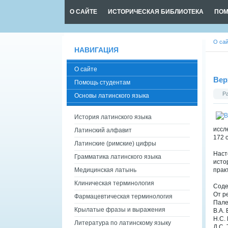
О САЙТЕ
ИСТОРИЧЕСКАЯ БИБЛИОТЕКА
ПОМ
О са
НАВИГАЦИЯ
О сайте
Вер
Помощь студентам
Р
Основы латинского языка
История латинского языка
иссл
Латинский алфавит
172 с
Латинские (римские) цифры
Наст
Грамматика латинского языка
исто
Медицинская латынь
прак
Клиническая терминология
Сод
От р
Фармацевтическая терминология
Пале
Крылатые фразы и выражения
В.А.
Н.С.
Литература по латинскому языку
Д.С.