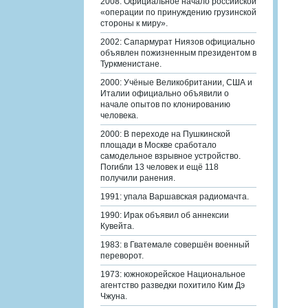
2008: Официальное начало российской
«операции по принуждению грузинской
стороны к миру».
2002: Сапармурат Ниязов официально
объявлен пожизненным президентом в
Туркменистане.
2000: Учёные Великобритании, США и
Италии официально объявили о
начале опытов по клонированию
человека.
2000: В переходе на Пушкинской
площади в Москве сработало
самодельное взрывное устройство.
Погибли 13 человек и ещё 118
получили ранения.
1991: упала Варшавская радиомачта.
1990: Ирак объявил об аннексии
Кувейта.
1983: в Гватемале совершён военный
переворот.
1973: южнокорейское Национальное
агентство разведки похитило Ким Дэ
Чжуна.