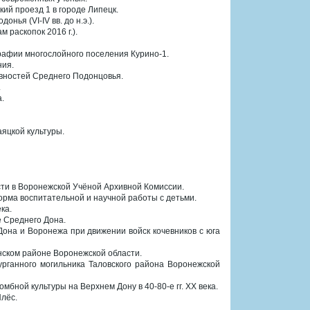
кий проезд 1 в городе Липецк.
ья (VI-IV вв. до н.э.).
 раскопок 2016 г.).
графии многослойного поселения Курино-1.
ния.
евностей Среднего Подонцовья.
.
.
яцкой культуры.
сти в Воронежской Учёной Архивной Комиссии.
орма воспитательной и научной работы с детьми.
ка.
е Среднего Дона.
Дона и Воронежа при движении войск кочевников с юга
нском районе Воронежской области.
урганного могильника Таловского района Воронежской
мбной культуры на Верхнем Дону в 40-80-е гг. XX века.
лёс.