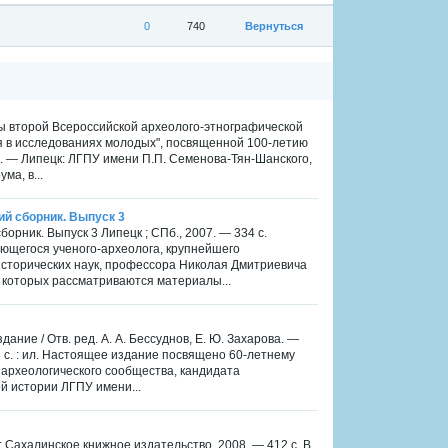
0
740
Вернуться
ы второй Всероссийской археолого-этнографической
 в исследованиях молодых", посвященной 100-летию
нов. — Липецк: ЛГПУ имени П.П. Семенова-Тян-Шанского,
ма, в...
ий сборник. Выпуск 3
борник. Выпуск 3 Липецк ; СПб., 2007. — 334 с.
щегося ученого-археолога, крупнейшего
исторических наук, профессора Николая Дмитриевича
в которых рассматриваются материалы...
ние / Отв. ред. А. А. Бессуднов, Е. Ю. Захарова. —
 с. : ил. Настоящее издание посвящено 60-летнему
 археологического сообщества, кандидата
й истории ЛГПУ имени...
Сахалинское книжное издательство, 2008. — 412 с. В