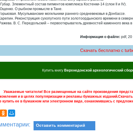
 Губар. Элементный состав пигментов комплекса Костенки-14 (слои II и IV).
 Ющенко. О рыбном промысле в Тане.
 Горьковая. Мусульманские могильники раннего средневековья в Донбассе.
 Карепин. Реконструкция сухопутного пути золотоордынского времени в севе
 Ражева. В. С. Передольский – первооткрыватель древностей каменного века в
Информация о файле:
pdf, 20
Скачать бесплатно c turbo
Купить книгу
Верхнедонской археологический сбор
Уважаемые читатели! Все размещенные на сайте произведения предст
комления и в целях популяризации и рекламы бумажных изданий.Скачать 
е купить ее в бумажном или электронном виде, ознакомившись с предложе
мментарии:
Оставить комментарий