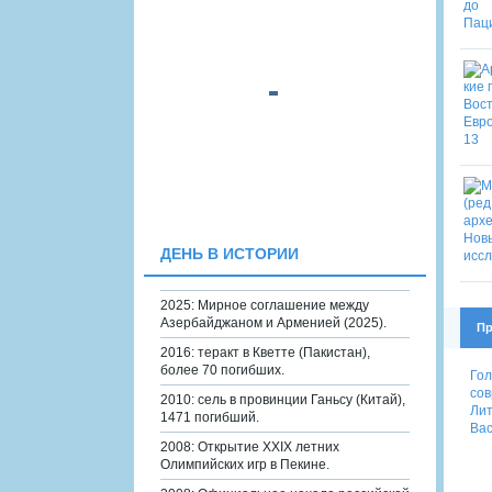
ДЕНЬ В ИСТОРИИ
2025: Мирное соглашение между
Азербайджаном и Арменией (2025).
Пр
2016: теракт в Кветте (Пакистан),
более 70 погибших.
Гол
со
2010: сель в провинции Ганьсу (Китай),
Лит
1471 погибший.
Вас
2008: Открытие XXIX летних
Олимпийских игр в Пекине.