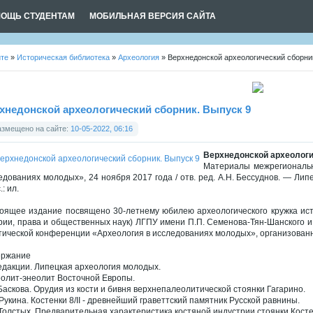
ОЩЬ СТУДЕНТАМ
МОБИЛЬНАЯ ВЕРСИЯ САЙТА
йте
»
Историческая библиотека
»
Археология
» Верхнедонской археологический сборни
хнедонской археологический сборник. Выпуск 9
азмещено на сайте:
10-05-2022, 06:16
Верхнедонской археологи
Материалы межрегиональн
едованиях молодых», 24 ноября 2017 года / отв. ред. А.Н. Бессуднов. — Ли
.: ил.
оящее издание посвящено 30-летнему юбилею археологического кружка ист
рии, права и общественных наук) ЛГПУ имени П.П. Семенова-Тян-Шанского и
тической конференции «Археология в исследованиях молодых», организованн
ержание
едакции. Липецкая археология молодых.
олит-энеолит Восточной Европы.
 Баскова. Орудия из кости и бивня верхнепалеолитической стоянки Гагарино.
 Рукина. Костенки 8/II - древнейший граветтский памятник Русской равнины.
 Толстых. Предварительная характеристика костяной индустрии стоянки Костенк