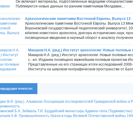
Он включает материалы, подготовленные ведущими специалистами п
Публикуются новые данные по ранним памятникам Молдавии,...
Археологические памятники Восточной Европы. Выпуск 13
Археологические памятники Восточной Европы. Выпуск 13 Меж
Воронежский государственный педагогический университет, 20
юбилею известного археолога, доктора исторических наук, про
посвященные введению в научный оборот и анализу полученны
Макаров Н.А. (ред.) Институт археологии: Новые полевые
Макаров Н.А. (ред.) Институт археологии: Новые полевые ис
с.: ил. Издание посвящено важнейшим полевым проектам Инс
Представленные на его страницах итоги исследований 2006
Института на широком географическом пространстве от Балтик
едыдущие новости:
дин В.И. (ред.). Альманах Ассоциации исследователей Гражданской войны в Ро
временность
винский Б.А, Зеймаль Т.И. Буддийский монастырь Аджина-тепа (Таджикистан):
ильев А.Ф. Промышленность Урала в годы Великой Отечественной войны 1941