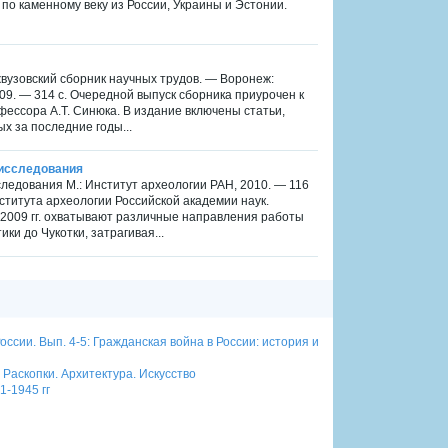
о каменному веку из России, Украины и Эстонии.
вузовский сборник научных трудов. — Воронеж:
09. — 314 с. Очередной выпуск сборника приурочен к
фессора А.Т. Синюка. В издание включены статьи,
х за последние годы...
 исследования
следования М.: Институт археологии РАН, 2010. — 116
титута археологии Российской академии наук.
-2009 гг. охватывают различные направления работы
и до Чукотки, затрагивая...
ссии. Вып. 4-5: Гражданская война в России: история и
 Раскопки. Архитектура. Искусство
-1945 гг