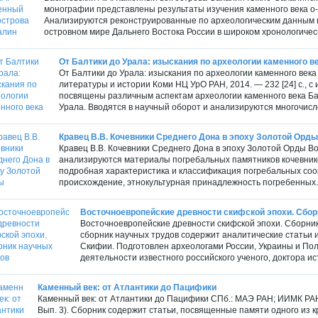
монографии представлены результаты изучения каменного века о-в
Анализируются реконструированные по археологическим данным 
островном мире Дальнего Востока России в широком хронологическ
От Балтики до Урала: изыскания по археологии каменного в
От Балтики до Урала: изыскания по археологии каменного века
литературы и истории Коми НЦ УрО РАН, 2014. — 232 [24] с., с
посвящены различным аспектам археологии каменного века Ба
Урала. Вводятся в научный оборот и анализируются многочисл
Кравец В.В. Кочевники Среднего Дона в эпоху Золотой Орды
Кравец В.В. Кочевники Среднего Дона в эпоху Золотой Орды Вор
анализируются материалы погребальных памятников кочевник
подробная характеристика и классификация погребальных соо
происхождение, этнокультурная принадлежность погребенных. 
Восточноевропейские древности скифской эпохи. Сбор
Восточноевропейские древности скифской эпохи. Сборник 
сборник научных трудов содержит аналитические статьи 
Скифии. Подготовлен археологами России, Украины и Пол
деятельности известного российского ученого, доктора ис
Каменный век: от Атлантики до Пацифики
Каменный век: от Атлантики до Пацифики СПб.: МАЭ РАН; ИИМК РАН,
Вып. 3). Сборник содержит статьи, посвященные памяти одного из к