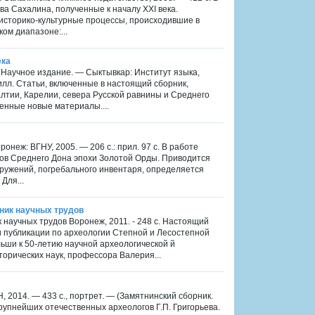
а Сахалина, полученные к началу XXI века.
историко-культурные процессы, происходившие в
ом диапазоне:...
ека
 Научное издание. — Сыктывкар: Институт языка,
 илл. Статьи, включенные в настоящий сборник,
лтии, Карелии, севера Русской равнины и Среднего
енные новые материалы....
онеж: ВГНУ, 2005. — 206 с.: прил. 97 с. В работе
ов Среднего Дона эпохи Золотой Орды. Приводится
ружений, погребального инвентаря, определяется
Для...
ник научных трудов
научных трудов Воронеж, 2011. - 248 с. Настоящий
и публикации по археологии Степной и Лесостепной
ьши к 50-летию научной археологической й
торических наук, профессора Валерия...
 2014. — 433 с., портрет. — (Замятнинский сборник.
рупнейших отечественных археологов Г.П. Григорьева.