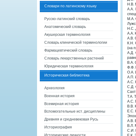
Н.В.
Словари по латинскому языку
А.А.
спец
Русско-латинский словарь
М.А.
Лужс
Анатомический словарь
Н.С.
А.А.
Акушерская терминология
А.В.
Словарь клинической терминологии
К.Н.
(на 
Фармацевтический словарь
А.Д.
равн
Словарь лекарственных растений
В.А.
Юридическая терминология
Ф.Ф.
О.А.
Историческая библиотека
А.П.
А.С.
С.Д.
Археология
Сахт
Военная история
Т.А.
А.С.
Всемирная история
В.В.
Е.С.
Вспомогательные ист. дисциплины
Эпох
Древняя и средневековая Русь
А.В.
В.Л.
Историография
С.И.
Исторические личности
Е.К.