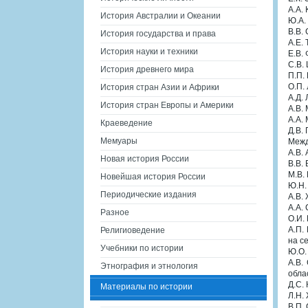
А.А.
История Австралии и Океании
Ю.А.
В.В.
История государства и права
А.Е.
История науки и техники
Е.В.
С.В.
История древнего мира
П.П.
О.П.
История стран Азии и Африки
А.Д.
История стран Европы и Америки
А.В.
А.А.
Краеведение
Д.В.
Мемуары
Межд
А.В.
Новая история России
В.В.
М.В.
Новейшая история России
Ю.Н.
Периодические издания
А.В.
А.А.
Разное
О.И.
А.П.
Религиоведение
на с
Учебники по истории
Ю.О.
А.В.
Этнография и этнология
обла
Д.С.
Материалы по истории
Л.Н.
В.П.