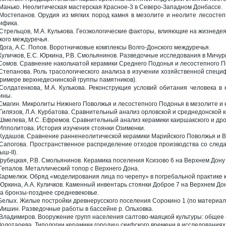
 Манько. Неолитическая мастерская Красное-3 в Северо-Западном Донбассе.
 Мостепанов. Орудия из мягких пород камня в мезолите и неолите лесостеп
ифика.
 Стрельцов, М.А. Кулькова. Геоэкологические факторы, влияющие на жизнеде
кого междуречья.
 Дога, А.С. Попов. Воротничковые комплексы Волго-Донского междуречья.
 Куличков, Е.С. Юркина, Р.В. Смольянинов. Разведочные исследования в Мичур
 Сомов. Сравнение накольчатой керамики Среднего Подонья и лесостепного П
 Степанова. Роль трасологического анализа в изучении хозяйственной специ
примере верхнедеснинской группы памятников).
 Солдатенкова, М.А. Кулькова. Реконструкция условий обитания человека в
ины.
 Смагин. Микролиты Нижнего Поволжья и лесостепного Подонья в мезолите и 
 Гилязов, Л.А. Курбатова. Сравнительный анализ орловской и среднедонской 
 Шмелева, М.С. Ефремов. Сравнительный анализ керамики каиршакского и дро
 Ипполитова. История изучения стоянки Озименки.
 Кудашов. Сравнение ранненеолитической керамики Марийского Поволжья и В
 Сапогова. Пространственное распределение отходов производства со следа
ыш-II).
 Трубецкая, Р.В. Смольянинов. Керамика поселения Ксизово 6 на Верхнем Дон
 Гепалов. Металлический топор с Верхнего Дона.
 Кармелюк. Обряд «моделирования лица по черепу» в погребальной практике 
 Юркина, А.А. Куличков. Каменный инвентарь стоянки Доброе 7 на Верхнем Д
а бронзы-позднее средневековье.
 Белых. Жилые постройки древнерусского поселения Сорокино 1 (по материала
 Мишин. Разведочные работы в бассейне р. Ольховка.
 Владимиров. Вооружение групп населения салтово-маяцкой культуры: общее 
 Золотарева. Типологии керамики городищ скифского времени в исследования