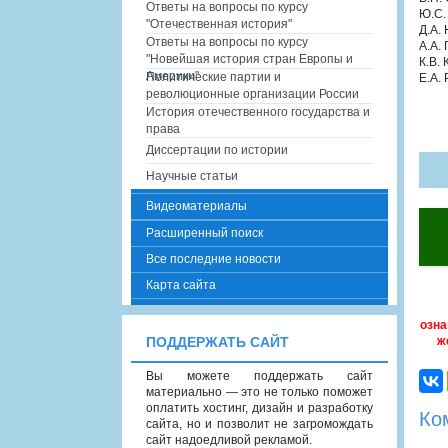
Ответы на вопросы по курсу
Ю.С.
"Отечественная история"
Д.А.
Ответы на вопросы по курсу
А.А.
"Новейшая история стран Европы и
К.В.
Америки"
Политические партии и
Е.А.
революционные организации России
История отечественного государства и
права
Диссертации по истории
Научные статьи
Видеоматериалы
Расширенный поиск
Все последние новости
Карта сайта
озна
ж
ПОДДЕРЖАТЬ САЙТ
Вы можете поддержать сайт
материально — это не только поможет
оплатить хостинг, дизайн и разработку
Ко
сайта, но и позволит не загромождать
сайт надоедливой рекламой.