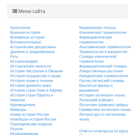
Меню сайта
Археология
Медицинская латынь
Военная история
Клиническая терминология
Всемирная история
Фармацевтическая
Вспомогательные
терминология
исторические дисциплины
Анатомическая терминология
Древняя и средневековая
Терминология в акушерстве
Русь
Словарь клинической
Историография
терминологии
Исторические личности
Фармацевтический словарь
История Австралии и Океании
Лекарственные растения
История государства и права
Юридическая терминология
История науки и техники
Русско-латинский словарь
История древнего мира
Крылатые фразы и
История стран Азии и Африки
выражения
История стран Европы и
История латинского языка
Америки
Латинский алфавит
Краеведениеи
Латинские (римские) цифры
Мемуары
Грамматика латинского языка
Новая история России
Литература по латинскому
Новейшая история России
языку
Периодические издания
Разное
Ответы на вопросы по курсу
Религиоведение