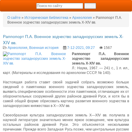
О сайте
»
Историческая библиотека
»
Археология
» Раппопорт П.А.
Военное зодчество западнорусских земель X-XIV вв.
Раппопорт П.А. Военное зодчество западнорусских земель X-
XIV вв.
Археология
,
Военная история
7-12-2021, 09:27
1567
Раппопорт П.А. Военное
зодчество западнорусских
земель X-XIV вв.
Л.: Наука, 1967. — 241 с., 1 л. ил.,
карт. (Материалы и исследования по археологии СССР. № 140).
Настоящая работа ставит своей задачей собрать возможно больше
сведений о памятниках военного зодчества западнорусских земель,
выявить специфические особенности этих памятников, отличающие их от
оборонительных сооружений других районов древней Руси, и хотя бы в
самой общей форме обрисовать картину развития военного зодчества в
западнорусских княжествах в X—XIV вв.
Своеобразная культура западнорусских земель X—XIV вв. получила в
научной литературе значительно менее яркое освещение, чем культура
остальных районов древней Руси. Это объясняется несколькими
причинами. Прежде всего Западная Русь позже, чем центральные русские