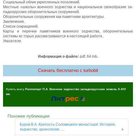
Социальный облик укрепленных поселений.
Местные «школы» военного зодчества и национальное своеобразие за­
паднорусских оборонительных сооружений.
Оборонительные сооружения как памятники архитектуры.
Заключение.
Список сокращений.
Карты и перечни памятников военного зодчества, оборонительные
системы ко­ торых рассматриваются в настоящей работе.
Указатели.
Информация о файле:
pdf, 64 mb.
Скачать бесплатно c turbobit
Купить книгу
Раппопорт П.А. Военное зодчество западнорусских земель X-XIV
вв.
Похожие публикации
Буров В.А. Крепость Соловецкого монастыря: История,
зодчество, археология. ...