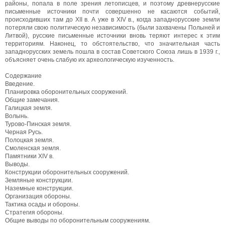
районы, попала в поле зрения летописцев, и поэтому древнерусские
письменные источники почти совершенно не касаются событий,
происходивших там до XII в. А уже в XIV в., когда западнорусские земли
потеряли свою политическую независимость (были захвачены Полыней и
Литвой), русские письменные источники вновь теряют интерес к этим
территориям. Наконец, то обстоятельство, что значительная часть
западнорусских земель пошла в состав Советского Союза лишь в 1939 г.,
объясняет очень слабую их археологическую изученность.
Содержание
Введение.
Планировка оборонительных сооружений.
Общие замечания.
Галицкая земля.
Волынь.
Турово-Пинская земля.
Черная Русь.
Полоцкая земля.
Смоленская земля.
Памятники XIV в.
Выводы.
Конструкции оборонительных сооружений.
Земляные конструкции.
Наземные конструкции.
Организация обороны.
Тактика осады и обороны.
Стратегия обороны.
Общие выводы по оборонительным сооружениям.