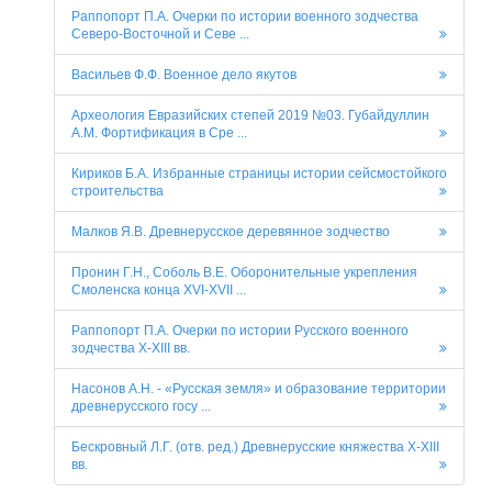
Раппопорт П.А. Очерки по истории военного зодчества
Северо-Восточной и Севе ...
Васильев Ф.Ф. Военное дело якутов
Археология Евразийских степей 2019 №03. Губайдуллин
А.М. Фортификация в Сре ...
Кириков Б.А. Избранные страницы истории сейсмостойкого
строительства
Малков Я.В. Древнерусское деревянное зодчество
Пронин Г.Н., Соболь В.Е. Оборонительные укрепления
Смоленска конца XVI-XVII ...
Раппопорт П.А. Очерки по истории Русского военного
зодчества X-XIII вв.
Насонов А.Н. - «Русская земля» и образование территории
древнерусского госу ...
Бескровный Л.Г. (отв. ред.) Древнерусские княжества X-XIII
вв.