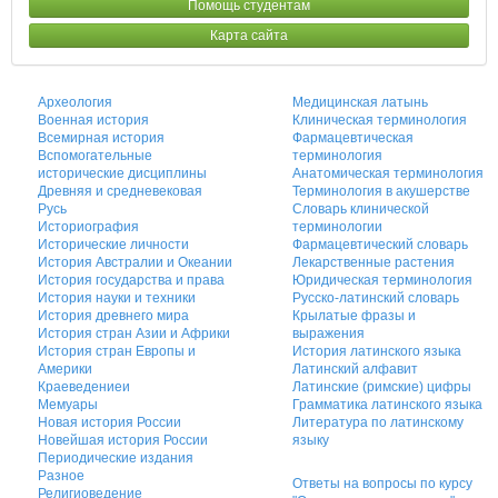
Помощь студентам
Карта сайта
Археология
Медицинская латынь
Военная история
Клиническая терминология
Всемирная история
Фармацевтическая
Вспомогательные
терминология
исторические дисциплины
Анатомическая терминология
Древняя и средневековая
Терминология в акушерстве
Русь
Словарь клинической
Историография
терминологии
Исторические личности
Фармацевтический словарь
История Австралии и Океании
Лекарственные растения
История государства и права
Юридическая терминология
История науки и техники
Русско-латинский словарь
История древнего мира
Крылатые фразы и
История стран Азии и Африки
выражения
История стран Европы и
История латинского языка
Америки
Латинский алфавит
Краеведениеи
Латинские (римские) цифры
Мемуары
Грамматика латинского языка
Новая история России
Литература по латинскому
Новейшая история России
языку
Периодические издания
Разное
Ответы на вопросы по курсу
Религиоведение