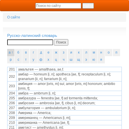
О сайте
Русско-латинский словарь
Поиск
а ↑
б
в
г
д
е
ж
з
и
к
л
м
н
о
п
р
с
т
у
ф
х
ц
ч
ш
щ
э
ю
я
201
амальтея — amalthaea, ae,f.
амбар — horreum [i, n]; apotheca [ae, f]; receptaculum [i, n];
202
granarium [ii, n]; farrarium [ii, n];
амбиция — amor [oris, m] sui; amor [oris, m] honorum; ambitio
203
[onis, f];
204
амбра — ambгrum [i, n];
205
амбразура — fenestra [ae, f] ad tormenta mittenda;
206
амброзия — ambrosia [ae, f], cibus [i, m] deorum;
207
амбулатория — ambulatorium [ii, n];
208
Америка — America;
209
американец — Americanus [i, m];
210
американка — Americana [ae, f];
211
аметист — amethystus [i, m];