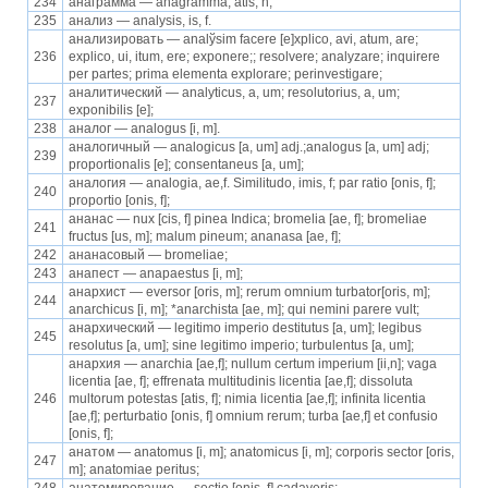
234
анаграмма — anagramma, atis, n;
235
анализ — analysis, is, f.
анализировать — analўsim facere [e]xplico, avi, atum, are;
236
eхplico, ui, itum, ere; exponere;; resolvere; analyzare; inquirere
per partes; prima elementa explorare; perinvestigare;
аналитический — analyticus, а, um; resolutorius, а, um;
237
exponibilis [e];
238
аналог — analogus [i, m].
аналогичный — analogicus [a, um] adj.;analogus [a, um] adj;
239
proportionalis [e]; consentaneus [a, um];
аналогия — analogia, ae,f. Similitudo, imis, f; par ratio [onis, f];
240
proportio [onis, f];
ананас — nux [cis, f] pinea Indica; bromelia [ae, f]; bromeliae
241
fructus [us, m]; malum pineum; ananasa [ae, f];
242
ананасовый — bromeliae;
243
анапест — anapaestus [i, m];
анархист — eversor [oris, m]; rerum omnium turbator[oris, m];
244
anarchicus [i, m]; *anarchista [ae, m]; qui nemini parere vult;
анархический — legitimo imperio destitutus [a, um]; legibus
245
resolutus [a, um]; sine legitimo imperio; turbulentus [a, um];
анархия — anarchia [ae,f]; nullum certum imperium [ii,n]; vaga
licentia [ae, f]; effrenata multitudinis licentia [ae,f]; dissoluta
246
multorum potestas [atis, f]; nimia licentia [ae,f]; infinita licentia
[ae,f]; perturbatio [onis, f] omnium rerum; turba [ae,f] et confusio
[onis, f];
анатом — anatomus [i, m]; anatomicus [i, m]; corporis sector [oris,
247
m]; anatomiae peritus;