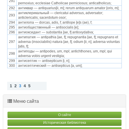
291
pernoxius; ecclesiae Catholicae perniciosus; anticatholicus;
292
антиквар — antiquarius[ii, m]; rerum antiquarum amator [oris, m];
антиклерикальный — clericatui adversus, adversator;
293
anticlericalis; sacerdotum osor;
294
антилопа — dorcas, adis, f; antilope [e]s (ae), f;
295
антиобщественный — antisocialis [e];
296
антиоксидант — substantia [ae, f] antioxydativa;
антипатия — antipathia [ae, f]; repugnantia [ae, f]; repugnans et
297
adversa (insociabilis) natura [ae, f]; odium [ii, n]; adversa voluntas
[atis, f];
антиподы — antipodes, um, mpl; antichthones, um, mpl; qui
298
adversa vobis urgent vestigia;
299
антисептик — antisepticum [i, n];
300
антисептический — antisepticus [a, um];
1
2
3
4
5
Наз
Впе
ад
ред
Меню сайта
О сайте
Историческая библиотека