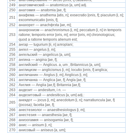
248
анатомирование — sectio [onis, f] cadaveris;
249
анатомический — anatomicus [a, um] adj.
250
анатомия — anatomia [ae, f];
анафема — anathema [atis, n]; exsecratio [onis, f]; piaculum [i, n];
251
excommunicatio [onis, f];
252
анахорет — anachфrзta [ae, m];
анахронизм — anachronismus [i, m]; peccatum [i, n] in temporis
253
ratione; temporis error [oris, m]; error [oris, m] chronologicus;
quod a ratione temporis alienum est;
254
ангар — tugurium [ii, n] aлroplani;
255
ангел — angelus [i, m];
256
ангельский — angelicus [a, um];
257
ангина — angina [ae, f];
258
английский — Anglicus. a, um ; Britannicus [a, um];
259
англицизм — anglicismus [i, m]; locutio [onis, f] anglica;
260
англичанин — Anglus [i, m]; Anglicus [i, m];
261
англичанка — Anglica [ae, f]; Angla [ae, f];
262
Англия — Anglia [ae,f]; Britannia [ae,f];
263
андезит — andesitum, i n. —
264
андезитовый — andesiticus [a, um] adj.:
анекдот — jocus [i, m]; anecdotum [i, n]; narratiuncula [ae, f]
265
(jocosa); facetia [ae, f];
266
анестезиолог — anaesthesiologus [i, m];
267
анестезия — anaesthesia [ae, f];
268
анизогамия — anisogamia [ae, f];
269
анис — anisum [i, n];
270
анисовый — aniseus [a, um];