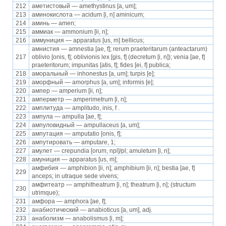
212
аметистовый — amethystinus [a, um];
213
аминокислота — acidum [i, n] aminicum;
214
аминь — amen;
215
аммиак — ammonium [ii, n];
216
аммуниция — apparatus [us, m] bellicus;
амнистия — amnestia [ae, f]; rerum praeteritarum (anteactarum)
217
oblivio [onis, f]; oblivionis lex [gis, f] (decretum [i, n]); venia [ae, f]
praeteritorum; impunitas [atis, f]; fides [ei, f] publica;
218
аморальный — inhonestus [a, um]; turpis [e];
219
аморфный — amorphus [a, um]; informis [e];
220
ампер — amperium [ii, n];
221
амперметр — amperimetrum [i, n];
222
амплитуда — amplitudo, inis, f .
223
ампула — ampulla [ae, f];
224
ампуловидный — ampullaceus [a, um];
225
ампутация — amputatio [onis, f];
226
ампутировать — amputare, 1;
227
амулет — crepundia [orum, npl]/pl; amuletum [i, n];
228
амуниция — apparatus [us, m];
амфибия — amphibion [ii, n]; amphibium [ii, n]; bestia [ae, f]
229
anceps; in utraque sede vivens;
амфитеатр — amphitheatrum [i, n]; theatrum [i, n]; (structum
230
utrimque);
231
амфора — amphora [ae, f];
232
анабиотический — anabioticus [a, um], adj.
233
анаболизм — anabolismus [i, m];