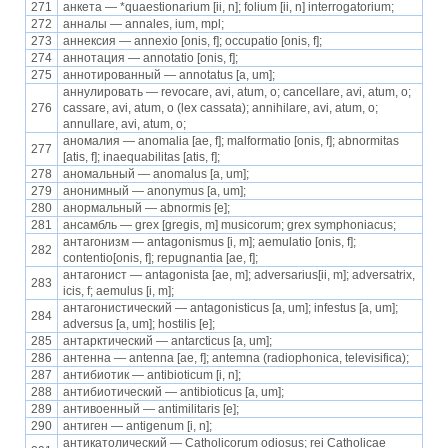
271
анкета — *quaestionarium [ii, n]; folium [ii, n] interrogatorium;
272
анналы — annales, ium, mpl;
273
аннексия — annexio [onis, f]; occupatio [onis, f];
274
аннотация — annotatio [onis, f];
275
аннотированный — annotatus [a, um];
аннулировать — revocare, avi, atum, o; cancellare, avi, atum, o;
276
cassare, avi, atum, o (lex cassata); annihilare, avi, atum, o;
annullare, avi, atum, o;
аномалия — anomalia [ae, f]; malformatio [onis, f]; abnormitas
277
[atis, f]; inaequabilitas [atis, f];
278
аномальный — anomalus [a, um];
279
анонимный — anonymus [a, um];
280
анормальный — abnormis [e];
281
ансамбль — grex [gregis, m] musicorum; grex symphoniacus;
антагонизм — antagonismus [i, m]; aemulatio [onis, f];
282
contentio[onis, f]; repugnantia [ae, f];
антагонист — antagonista [ae, m]; adversarius[ii, m]; adversatrix,
283
icis, f; aemulus [i, m];
антагонистический — antagonisticus [a, um]; infestus [a, um];
284
adversus [a, um]; hostilis [e];
285
антарктический — antarcticus [a, um];
286
антенна — antenna [ae, f]; antemna (radiophonica, televisifica);
287
антибиотик — antibioticum [i, n];
288
антибиотический — antibioticus [a, um];
289
антивоенный — antimilitaris [e];
290
антиген — antigenum [i, n];
антикатолический — Catholicorum odiosus; rei Catholicae