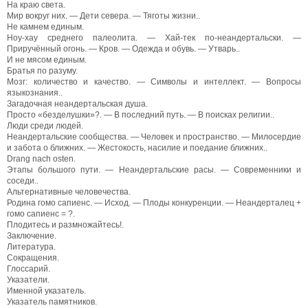
На краю света.
Мир вокруг них. — Дети севера. — Тяготы жизни..
Не камнем единым.
Ноу-хау среднего палеолита. — Хай-тек по-неандертальски. —
Приручённый огонь. — Кров. — Одежда и обувь. — Утварь..
И не мясом единым.
Братья по разуму.
Мозг: количество и качество. — Символы и интеллект. — Вопросы
языкознания..
Загадочная неандертальская душа.
Просто «безделушки»?. — В последний путь. — В поисках религии..
Люди среди людей.
Неандертальские сообщества. — Человек и пространство. — Милосердие
и забота о ближних. — Жестокость, насилие и поедание ближних..
Drang nach osten.
Этапы большого пути. — Неандертальские расы. — Современники и
соседи..
Альтернативные человечества.
Родина гомо сапиенс. — Исход. — Плоды конкуренции. — Неандерталец +
гомо сапиенс = ?.
Плодитесь и размножайтесь!.
Заключение.
Литература.
Сокращения.
Глоссарий.
Указатели.
Именной указатель.
Указатель памятников.