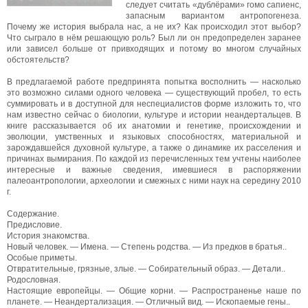
следует считать «дублёрами» гомо сапиенс,
запасным вариантом антропогенеза.
Почему же история выбрала нас, а не их? Как происходил этот выбор?
Что сыграло в нём решающую роль? Был ли он предопределен заранее
или зависел больше от привходящих и потому во многом случайных
обстоятельств?
В предлагаемой работе предпринята попытка восполнить — насколько
это возможно силами одного человека — существующий пробел, то есть
суммировать и в доступной для неспециалистов форме изложить то, что
нам известно сейчас о биологии, культуре и истории неандертальцев. В
книге рассказывается об их анатомии и генетике, происхождении и
эволюции, умственных и языковых способностях, материальной и
зарождавшейся духовной культуре, а также о динамике их расселения и
причинах вымирания. По каждой из перечисленных тем учтены наиболее
интересные и важные сведения, имевшиеся в распоряжении
палеоантропологии, археологии и смежных с ними наук на середину 2010
г.
Содержание.
Предисловие.
История знакомства.
Новый человек. — Имена. — Степень родства. — Из предков в братья..
Особые приметы.
Отвратительные, грязные, злые. — Собирательный образ. — Детали..
Родословная.
Настоящие европейцы. — Общие корни. — Распространенье наше по
планете. — Неандертализация. — Отличный вид. — Ископаемые гены..