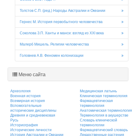
Толстов С.П. (ред.) Народы Австралии и Океании
Гернес М. История первобытного человечества
Соколова З.П. Ханты и манси: взгляд из XXI века
Малерб Мишель. Религии человечества
Головнев А.В. Феномен колонизации
Меню сайта
Археология
Медицинская латынь
Военная история
Клиническая терминология
Всемирная история
Фармацевтическая
Вспомогательные
терминология
исторические дисциплины
Анатомическая терминология
Древняя и средневековая
Терминология в акушерстве
Русь
Словарь клинической
Историография
терминологии
Исторические личности
Фармацевтический словарь
История Австралии и Океании
Лекарственные растения