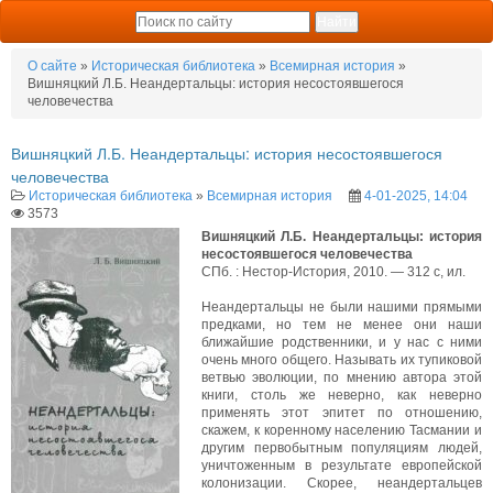
О сайте
»
Историческая библиотека
»
Всемирная история
»
Вишняцкий Л.Б. Неандертальцы: история несостоявшегося
человечества
Вишняцкий Л.Б. Неандертальцы: история несостоявшегося
человечества
Историческая библиотека
»
Всемирная история
4-01-2025, 14:04
3573
Вишняцкий Л.Б. Неандертальцы: история
несостоявшегося человечества
СПб. : Нестор-История, 2010. — 312 с, ил.
Неандертальцы не были нашими прямыми
предками, но тем не менее они наши
ближайшие родственники, и у нас с ними
очень много общего. Называть их тупиковой
ветвью эволюции, по мнению автора этой
книги, столь же неверно, как неверно
применять этот эпитет по отношению,
скажем, к коренному населению Тасмании и
другим первобытным популяциям людей,
уничтоженным в результате европейской
колонизации. Скорее, неандертальцев