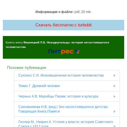
Информация о файле:
pdf, 20 mb.
Скачать бесплатно c turbobit
Купить книгу
Вишняцкий Л.Б. Неандертальцы: история несостоявшегося
человечества
Похожие публикации
Сухонос С.И. Инновационная история человечества
Томас Г. Древний человек
Черных А.В. Марийцы Перми: история и культура
Сапожникова Н.В. (ред.) Эхо несостоявшегося детства:
Говорящая Книга Памяти
Геллер М., Некрич А. Утопия у власти: история Советского
Союза с 1917 года ...