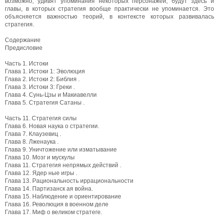
возможно, удивят упоминания некоторых персонажей, будут здесь и
главы, в которых стратегия вообще практически не упоминается. Это
объясняется важностью теорий, в контексте которых развивалась
стратегия.
Содержание
Предисловие
Часть 1. Истоки
Глава 1. Истоки 1: Эволюция
Глава 2. Истоки 2: Библия .
Глава 3. Истоки 3: Греки .
Глава 4. Сунь-Цзы и Макиавелли
Глава 5. Стратегия Сатаны .
Часть 11. Стратегия силы
Глава 6. Новая наука о стратегии.
Глава 7. Клаузевиц .
Глава 8. Лженаука .
Глава 9. Уничтожение или изматывание
Глава 10. Мозг и мускулы
Глава 11. Стратегия непрямых действий .
Глава 12. Ядер ные игры .
Глава 13. Рациональность иррациональности
Глава 14. Партизанск ая война.
Глава 15. Наблюдение и ориентирование
Глава 16. Революция в военном деле
Глава 17. Миф о великом стратеге.