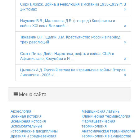
Сориа Жорж. Война и Революция в Испании 1936-1939 гг. В
2-х томах
Наумкин В.В., Малышева Д.Б. (отв. ред.) Конфликты и
войны XXI века. Ближний ...
Тюкавкин В.Г., Щагин Э.М. Крестьянство России в период
трёх революций
Скотт Питер Дейл. Наркотики, нефть и война. США в
Афганистане, Колумбии и И ...
Цыганок А.Д. Русский взгляд на израильские войны: Вторая
Ливанская - 2006 и ...
Меню сайта
Археология
Медицинская латынь
Военная история
Клиническая терминология
Всемирная история
Фармацевтическая
Вспомогательные
терминология
исторические дисциплины
Анатомическая терминология
Древняя и средневековая
Терминология в акушерстве