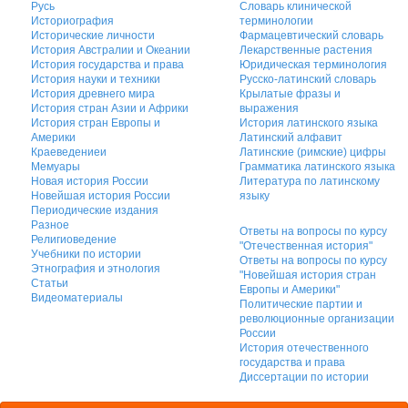
Русь
Словарь клинической
Историография
терминологии
Исторические личности
Фармацевтический словарь
История Австралии и Океании
Лекарственные растения
История государства и права
Юридическая терминология
История науки и техники
Русско-латинский словарь
История древнего мира
Крылатые фразы и
История стран Азии и Африки
выражения
История стран Европы и
История латинского языка
Америки
Латинский алфавит
Краеведениеи
Латинские (римские) цифры
Мемуары
Грамматика латинского языка
Новая история России
Литература по латинскому
Новейшая история России
языку
Периодические издания
Разное
Ответы на вопросы по курсу
Религиоведение
"Отечественная история"
Учебники по истории
Ответы на вопросы по курсу
Этнография и этнология
"Новейшая история стран
Статьи
Европы и Америки"
Видеоматериалы
Политические партии и
революционные организации
России
История отечественного
государства и права
Диссертации по истории