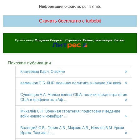
Информация о файле:
pdf, 98 mb.
Скачать бесплатно c turbobit
Купить книгу
Фридман Лоуренс. Стратегия: Война, революция, бизнес
Похожие публикации
Клаузевиц Карл. О войне
Каменнов П.Б. КНР: военная политика в начале XXI века
Сушенцов А.А. Малые войны США: политическая стратегия
США в конфликтах в Аф ...
Михалёв С.Н. Военная стратегия: подготовка и ведение
войн нового и новейшег ...
Валецкий О.В., Гирин А.В., Маркин А.В., Неелов В.М. Уроки
Ирака. Тактика, с ...