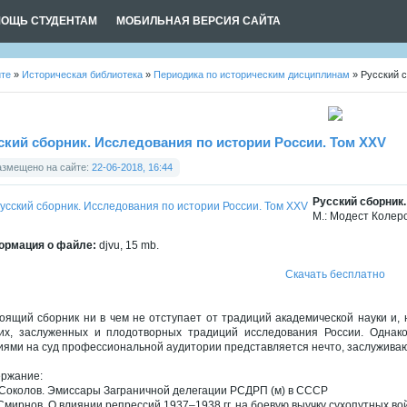
ОЩЬ СТУДЕНТАМ
МОБИЛЬНАЯ ВЕРСИЯ САЙТА
йте
»
Историческая библиотека
»
Периодика по историческим дисциплинам
» Русский с
ский сборник. Исследования по истории России. Том XXV
азмещено на сайте:
22-06-2018, 16:44
Русский сборник.
М.: Модест Колеро
рмация о файле:
djvu, 15 mb.
Скачать бесплатно
оящий сборник ни в чем не отступает от традиций академической науки и, 
их, заслуженных и плодотворных традиций исследования России. Однако
иями на суд профессиональной аудитории представляется нечто, заслужива
ржание:
 Соколов. Эмиссары Заграничной делегации РСДРП (м) в СССР
 Смирнов. О влиянии репрессий 1937–1938 гг. на боевую выучку сухопутных в