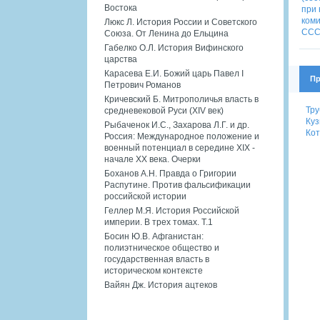
Востока
Люкс Л. История России и Советского
Союза. От Ленина до Ельцина
Габелко О.Л. История Вифинского
царства
Карасева Е.И. Божий царь Павел I
Пр
Петрович Романов
Кричевский Б. Митрополичья власть в
Тру
средневековой Руси (XIV век)
Куз
Рыбаченок И.С., Захарова Л.Г. и др.
Кот
Россия: Международное положение и
военный потенциал в середине XIX -
начале XX века. Очерки
Боханов А.Н. Правда о Григории
Распутине. Против фальсификации
российской истории
Геллер М.Я. История Российской
империи. В трех томах. Т.1
Босин Ю.В. Афганистан:
полиэтническое общество и
государственная власть в
историческом контексте
Вайян Дж. История ацтеков