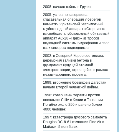
2008: начало войны в Грузии.
2005: успешно завершена
спасательная операция у берегов
Камчатки: британский беспилотный
глубоководный аппарат «Скорпион»
высвободил глубоководный обитаемый
аппарат АС-28 «Приз» из тросов
подводной системы гидрофонов и спас
всех семерых подводников.
2002: в Северной Корее состоялась
церемония заливки бетона в
фундамент будущей атомной
электростанции, строящейся в рамках
международного проекта.
1999: вторжение боевиков в Дагестан,
начало Второй чеченской войны.
1998: совершены теракты против
посольств США в Кении и Танзании.
Погибло около 250 и ранено более
4000 человек.
1997: катастрофа грузового самолёта
Douglas DC-8-61 компании Fine Air в
Майами, 5 погибших.