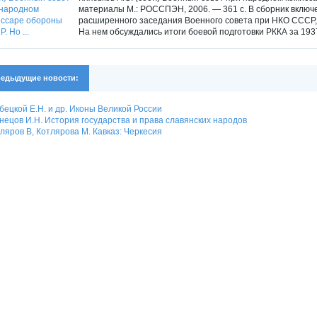
материалы М.: РОССПЭН, 2006. — 361 c. В сборник вклю
расширенного заседания Военного совета при НКО СССР, к
На нем обсуждались итоги боевой подготовки РККА за 1937 г
едыдущие новости:
бецкой Е.Н. и др. Иконы Великой России
нецов И.Н. История государства и права славянских народов
ляров В, Котлярова М. Кавказ: Черкесия