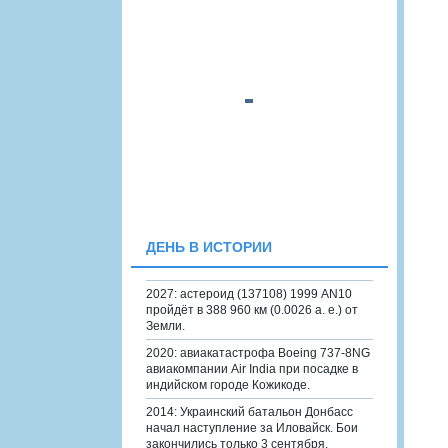
ДЕНЬ В ИСТОРИИ
2027: астероид (137108) 1999 AN10
пройдёт в 388 960 км (0.0026 а. е.) от
Земли.
2020: авиакатастрофа Boeing 737-8NG
авиакомпании Air India при посадке в
индийском городе Кожикоде.
2014: Украинский батальон Донбасс
начал наступление за Иловайск. Бои
закончились только 3 сентября.