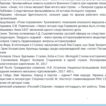
 Тархова. Чрезвычайные сюжеты в работе Военного Совета при наркоме обор
 Ганин. «Знаю, что слезы мешают Вам читать мои строки…» Лагерная судьба к
 Лейбович. Следственные фальсификаты об истоках большого террора
 Абрамян. «Больше бдительности, сильнее удар по врагам рабочего клас
организации
 Арцыбашев. «План поражения» Тухачевского: показания опального маршала 
 Каримов, О.В. Пумпянская. «Через четыре года Германия должна быть готов
 Машкевич. Киев-1937: механизм одного следственного дела
 Ганин. Тактика полковника А.Д. Сыромятникова: русский офицер на следстви
 Багдасарян. Тридцать седьмой – через призму историографического моделир
 Бобров. Смерть Орджоникидзе: вопросы историографии
ер Ферр. В оппозиции к Сталину: малоизвестный Лев Седов, сын Льва Троцког
-Эрик Хольмстрем. Крупицы правды среди нагромождений лжи: «полет Пятако
нзии
 Колеров. Ольга Эдельман. Сталин, Коба и Сосо. Молодой Сталин в исторически
 Сапожников. Модест Колеров. Социализм в одной стране. Изолирован
алистическое накопление. М., 2017
ей Тесля. Гражданское служение. Н.В. Устрялов. Национал-большевизм. Избра
Издание книжного магазина «Циолковский», 2017. 400 с.
р Гайда. Имя Украины. Народ и партия – едины? Имя народа: Украина 
ицистике и литературе: Сборник статей. М.: Институт славяноведения РАН; СП
ения об авторах тома
рический альманах «Русский Сборник»: первые пятнадцать лет работы. Тома
,