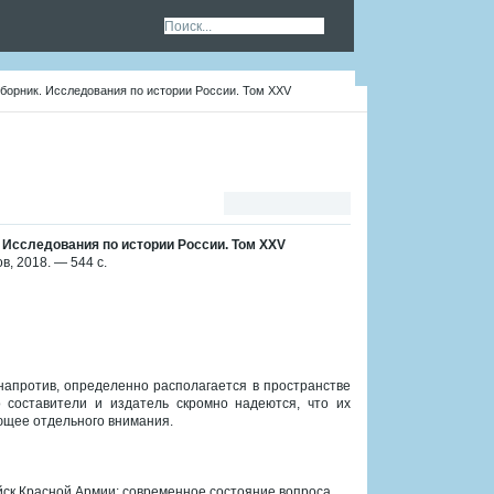
борник. Исследования по истории России. Том XXV
 Исследования по истории России. Том XXV
в, 2018. — 544 с.
напротив, определенно располагается в пространстве
 составители и издатель скромно надеются, что их
ющее отдельного внимания.
ойск Красной Армии: современное состояние вопроса