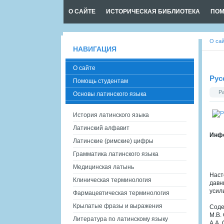
О САЙТЕ
ИСТОРИЧЕСКАЯ БИБЛИОТЕКА
ПОМ
О са
НАВИГАЦИЯ
О сайте
Рус
Помощь студентам
Р
Основы латинского языка
История латинского языка
Латинский алфавит
Инфо
Латинские (римские) цифры
Грамматика латинского языка
Медицинская латынь
Наст
Клиническая терминология
давн
усил
Фармацевтическая терминология
Крылатые фразы и выражения
Соде
М.В.
Литература по латинскому языку
А.А.