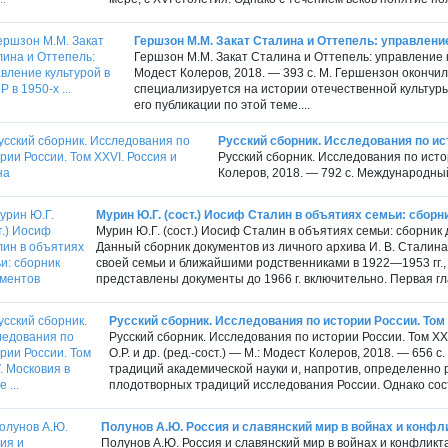
Гершзон М.М. Закат Сталина и Оттепель: управление 
Гершзон М.М. Закат Сталина и Оттепель: управление ку
Модест Колеров, 2018. — 393 с. М. Гершензон окончил
специализируется на истории отечественной культур
его публикации по этой теме....
Русский сборник. Исследования по ист
Русский сборник. Исследования по исто
Колеров, 2018. — 792 с. Международный
Мурин Ю.Г. (сост.) Иосиф Сталин в объятиях семьи: сборн
Мурин Ю.Г. (сост.) Иосиф Сталин в объятиях семьи: сборник д
Данный сборник документов из личного архива И. В. Стали
своей семьи и ближайшими родственниками в 1922—1953 гг., 
представлены документы до 1966 г. включительно. Первая г
Русский сборник. Исследования по истории России. Том X
Русский сборник. Исследования по истории России. Том X
О.Р. и др. (ред.-сост.) — М.: Модест Колеров, 2018. — 656 
традиций академической науки и, напротив, определенно 
плодотворных традиций исследования России. Однако сост
Полунов А.Ю. Россия и славянский мир в войнах и конфли
Полунов А.Ю. Россия и славянский мир в войнах и конфликтах