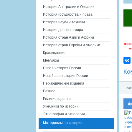
История Австралии и Океании
История государства и права
История науки и техники
История древнего мира
История стран Азии и Африки
озна
История стран Европы и Америки
ж
Краеведение
Мемуары
Новая история России
Ко
Новейшая история России
Периодические издания
Кат
Разное
Религиоведение
Др
Учебники по истории
Этнография и этнология
Материалы по истории