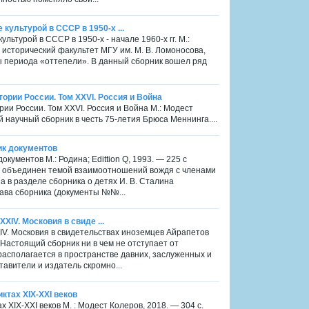
культурой в СССР в 1950-х ...
льтурой в СССР в 1950-х - начале 1960-х гг. М.:
 исторический факультет МГУ им. М. В. Ломоносова,
ы периода «оттепели». В данный сборник вошел ряд
ории России. Том XXVI. Россия и Война
рии России. Том XXVI. Россия и Война М.: Модест
 научный сборник в честь 75-летия Брюса Меннинга....
ик документов
окументов М.: Родина; Edittion Q, 1993. — 225 c
на объединен темой взаимоотношений вождя с членами
а в разделе сборника о детях И. В. Сталина
лава сборника (документы №№...
XIV. Московия в свиде ...
XIV. Московия в свидетельствах иноземцев Айрапетов
с. Настоящий сборник ни в чем не отступает от
располагается в пространстве давних, заслуженных и
авители и издатель скромно...
ктах XIX-XXI веков
 XIX-XXI веков М. : Модест Колеров, 2018. — 304 с.