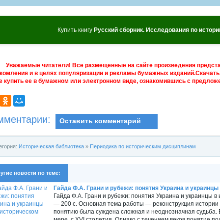
Купить книгу
Русский сборник. Исследования по истори
Уважаемые читатели! Все размещенные на сайте произведения предст
комления и в целях популяризации и рекламы бумажных изданий.Скачать 
е купить ее в бумажном или электронном виде, ознакомившись с предложе
мментарии:
Оставить комментарий
егория:
Историческая библиотека
»
Периодика по историческим дисциплинам
угие новости по теме:
Гайда Ф.А. Грани и рубежи: понятия Украина и украинцы в
Гайда Ф.А. Грани и рубежи: понятия Украина и украинцы в 
— 200 с. Основная тема работы — реконструкция истории
понятию была суждена сложная и неоднозначная судьба. В
мере, с XVI столетия. Однако с течением веков понятие по