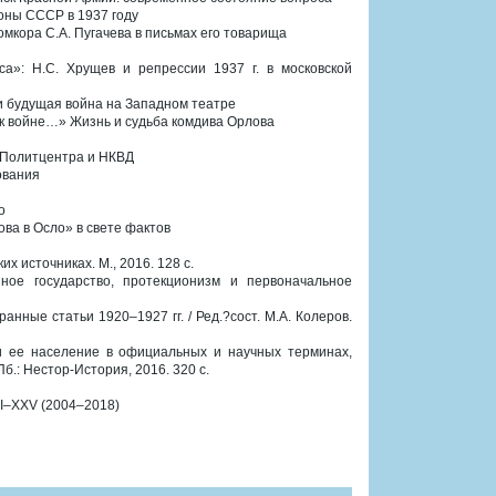
оны СССР в 1937 году
омкора С.А. Пугачева в письмах его товарища
са»: Н.С. Хрущев и репрессии 1937 г. в московской
и будущая война на Западном театре
а к войне…» Жизнь и судьба комдива Орлова
и Политцентра и НКВД
ования
о
ва в Осло» в свете фактов
х источниках. М., 2016. 128 с.
ное государство, протекционизм и первоначальное
нные статьи 1920–1927 гг. / Ред.?сост. М.А. Колеров.
и ее население в официальных и научных терминах,
б.: Нестор-История, 2016. 320 с.
 I–XXV (2004–2018)