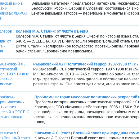
Вниманию читателей предлагаются материалы международ
Белоруссии, России, Сербии и Словакии, состоявшейся в нояб
центре внимания авторов — переломные моменты в истории 
Колеров М.А. Сталин: от Фихте к Берия
Колеров М.А. Сталин: от Фихте к Берия Очерки по истории языка ст
640 с. — (SELECTA. XXIV) В книгу вошли очерки: "Большой стиль Сталин
Витте, Сталин: изолированное государство, протекционизм, первон
одной стране", "Европейские предпосылки...
Рыбаковский Л.Л. Политический террор. 1937-1938 гг. (к 7
Рыбаковский Л.Л. Политический террор. 1937-1938 гг. (к 
М.: Экон-информ, 2013. — 245 с. Это книга об одной из т
годы, трагедии, которая разыгралась в обстановке небывал
развития страны. Она повествует о том, что и во главе вели
Проблемы истории массовых политических репрессий в 
Проблемы истории массовых политических репрессий в С
Краснодар, ООО «Компания «Волонтер», 2006 г., 166 с. В
разнообразные материалы, посвященные проблемам истор
связанные с предпосылками массовых политических репрес
годов,...
Князьков А.С. (сост.) Военный совет при народном комис
Князьков А.С. (сост.) Военный совет при народном комис