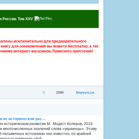
и России. Том XXV
авлены исключительно для предварительного
книгу для ознакомления вы можете бесплатно, а так
ниями интернет-магазинов. Приятного прочтения!
0
2090
Вернуться
 их историческом раз ...
их историческом развитии М.: Модест Колеров, 2019.
 и многочисленных значений слова «украинцы». Этому
 письменных источниках оно известно, по крайней
лностью поменяло свой...