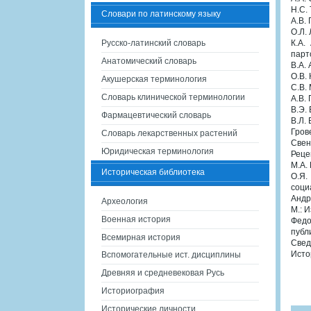
Н.С.
Словари по латинскому языку
А.В.
О.Л.
Русско-латинский словарь
К.А.
парт
Анатомический словарь
В.А.
О.В.
Акушерская терминология
С.В.
Словарь клинической терминологии
А.В.
В.Э.
Фармацевтический словарь
В.Л.
Гров
Словарь лекарственных растений
Свен
Юридическая терминология
Реце
М.А.
Историческая библиотека
О.Я.
соци
Андр
Археология
М.: 
Военная история
Федо
публ
Всемирная история
Свед
Исто
Вспомогательные ист. дисциплины
Древняя и средневековая Русь
Историография
Исторические личности