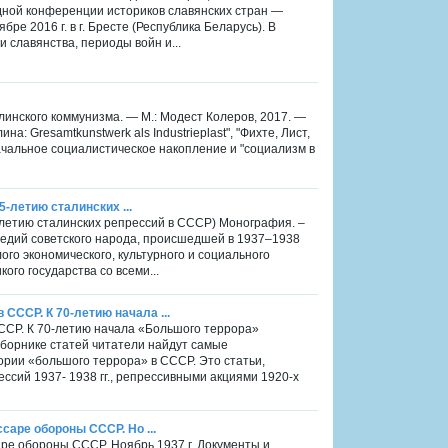
ной конференции историков славянских стран —
ре 2016 г. в г. Бресте (Республика Беларусь). В
славянства, периоды войн и...
алинского коммунизма. — М.: Модест Колеров, 2017. —
а: Gresamtkunstwerk als Industrieplast", "Фихте, Лист,
ачальное социалистическое накопление и "социализм в
5-летию сталинских ...
75-летию сталинских репрессий в СССР) Монография. –
рагедий советского народа, происшедшей в 1937–1938
ого экономического, культурного и социального
кого государства со всеми...
СССР. К 70-летию начала ...
ССР. К 70-летию начала «Большого террора»
 сборнике статей читатели найдут самые
ии «большого террора» в СССР. Это статьи,
сий 1937- 1938 гг., репрессивными акциями 1920-х
саре обороны СССР. Но ...
саре обороны СССР. Ноябрь 1937 г. Документы и