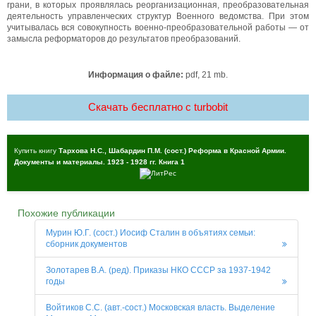
грани, в которых проявлялась реорганизационная, преобразовательная
деятельность управленческих структур Военного ведомства. При этом
учитывалась вся совокупность военно-преобразовательной работы — от
замысла реформаторов до результатов преобразований.
Информация о файле:
pdf, 21 mb.
Скачать бесплатно c turbobit
Купить книгу
Тархова Н.С., Шабардин П.М. (сост.) Реформа в Красной Армии.
Документы и материалы. 1923 - 1928 гг. Книга 1
Похожие публикации
Мурин Ю.Г. (сост.) Иосиф Сталин в объятиях семьи:
сборник документов
Золотарев В.А. (ред). Приказы НКО СССР за 1937-1942
годы
Войтиков С.С. (авт.-сост.) Московская власть. Выделение