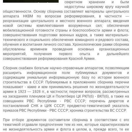
секретном хранении и были
недоступны широкому кругу научной
общественности. Основу сборника составляют материалы центрального
аппарата НКВМ по вопросам реформирования, в частности —
реорганизации центрального и местного военного аппарата; введения
новой системы комплектования вооруженных сил; обеспечения
мобилизационной готовности страны и боеспособности армии и флота;
совершенствования подготовки военных кадров, а также материально-
технического и социального обеспечения командного и рядового состава,
обучения и воспитания личного состава. Хронологические рамки сборника
обусловлены временем проведения основных организационных
мероприятий, получения первого опыта и дальнейшего
совершенствования реформирования Красной Армии.
Сборник снабжен богатым научно-справочным аппаратом, позволяющим
расширить информационное поле публикуемых документов и
содержащим уникальную информационную базу по истории военного
строительства в СССР. Публикуемые в приложениях сборника перечни
показывают - какие и кем принимались решения по жизнедеятельности
армии в 1923 — 1928 гг., в частности; перечни вопросов, рассмотренных
на заседаниях пленумов ЦК и Политбюро ЦК РКП(б) - ВКП(б), а также на
совещаниях РВС Республики - РВС СССР; перечень декретов и
постановлений СНК и ЦИК СССР; предметно-тематический указатель
приказов РВС Республики - РВС СССР; хроника строительства ВС СССР.
При отборе документов составители сборника в соответствии с его
тематикой отдавали предпочтение тем из них, которые характеризовали
не жизнедеятельность армии и флота в целом, а, прежде всего, те ее