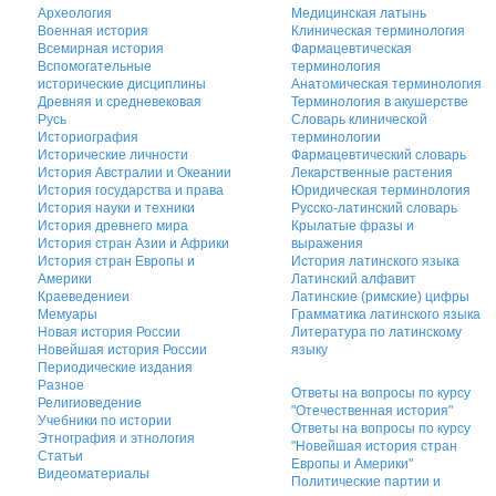
Археология
Медицинская латынь
Военная история
Клиническая терминология
Всемирная история
Фармацевтическая
Вспомогательные
терминология
исторические дисциплины
Анатомическая терминология
Древняя и средневековая
Терминология в акушерстве
Русь
Словарь клинической
Историография
терминологии
Исторические личности
Фармацевтический словарь
История Австралии и Океании
Лекарственные растения
История государства и права
Юридическая терминология
История науки и техники
Русско-латинский словарь
История древнего мира
Крылатые фразы и
История стран Азии и Африки
выражения
История стран Европы и
История латинского языка
Америки
Латинский алфавит
Краеведениеи
Латинские (римские) цифры
Мемуары
Грамматика латинского языка
Новая история России
Литература по латинскому
Новейшая история России
языку
Периодические издания
Разное
Ответы на вопросы по курсу
Религиоведение
"Отечественная история"
Учебники по истории
Ответы на вопросы по курсу
Этнография и этнология
"Новейшая история стран
Статьи
Европы и Америки"
Видеоматериалы
Политические партии и