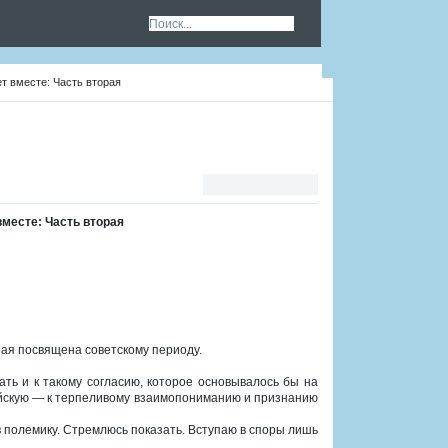
т вместе: Часть вторая
месте: Часть вторая
рая посвящена советскому периоду.
вать и к такому согласию, которое основывалось бы на
ейскую — к терпеливому взаимопониманию и признанию
в полемику. Стремлюсь показать. Вступаю в споры лишь