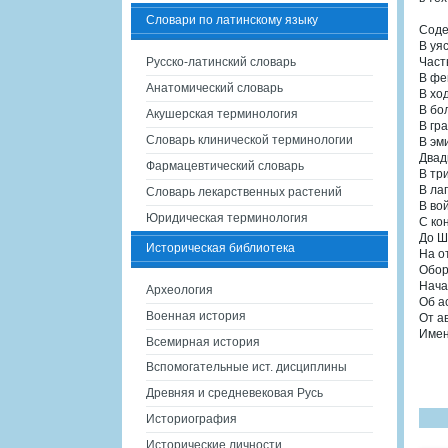
Словари по латинскому языку
Сод
В уя
Русско-латинский словарь
Част
В фе
Анатомический словарь
В хо
В бо
Акушерская терминология
В гр
Словарь клинической терминологии
В эм
Двад
Фармацевтический словарь
В тр
В ла
Словарь лекарственных растений
В во
Юридическая терминология
С ко
До Ш
Историческая библиотека
На о
Обор
Нача
Археология
Об а
Военная история
От а
Имен
Всемирная история
Вспомогательные ист. дисциплины
Древняя и средневековая Русь
Историография
Исторические личности