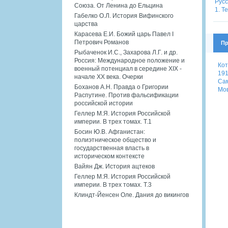
Союза. От Ленина до Ельцина
Габелко О.Л. История Вифинского
царства
Карасева Е.И. Божий царь Павел I
Петрович Романов
Пр
Рыбаченок И.С., Захарова Л.Г. и др.
Россия: Международное положение и
Кот
военный потенциал в середине XIX -
191
начале XX века. Очерки
Сам
Боханов А.Н. Правда о Григории
Мов
Распутине. Против фальсификации
российской истории
Геллер М.Я. История Российской
империи. В трех томах. Т.1
Босин Ю.В. Афганистан:
полиэтническое общество и
государственная власть в
историческом контексте
Вайян Дж. История ацтеков
Геллер М.Я. История Российской
империи. В трех томах. Т.3
Клиндт-Йенсен Оле. Дания до викингов