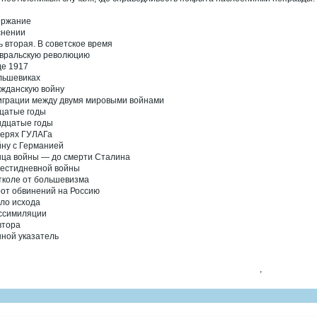
ержание
снении
ь вторая. В советское время
вральскую революцию
де 1917
льшевиках
ажданскую войну
играции между двумя мировыми войнами
цатые годы
идцатые годы
герях ГУЛАГа
йну с Германией
нца войны — до смерти Сталина
естидневной войны
тколе от большевизма
от обвинений на Россию
ло исхода
ссимиляции
втора
ной указатель
,