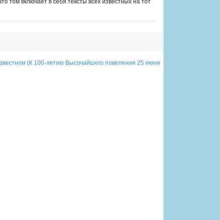
о том включает в себя тексты всех известных на тот
об известном (К 100-летию Высочайшего повеления 25 июня