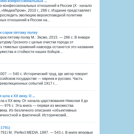
енно-конфессиональных ...
но-конфессиональных отношений в России (X - начало
 ИД «МедиаПром», 2010 г., 288 с. Издание представляет
проследить эволюцию вероисповедной политики
ных отношений в России на...
 сорок пятому полку
ок пятому полку М.: Эксмо, 2015. — 286 с. В январе
штурму Грозного с целью очистки города от
 тяжелых сражений навсегда останется это название
ества и стойкости наших бойцов....
007. — 540 с. Исторический труд, где автор говорит
сийском государстве — евреев и русских. Часть
 революционных событий 1917 г....
 шла к ХХ веку. О ...
шла к ХХ веку. От начала царствования Николая II до
 — 976 с. Эта книга — первая из множества
века. Из безличного описания «объективных
ичностной и фактичной. Исторический...
-1791)
91) М.: Perfect MEDIA, 1997. — 543 с. В книге впервые