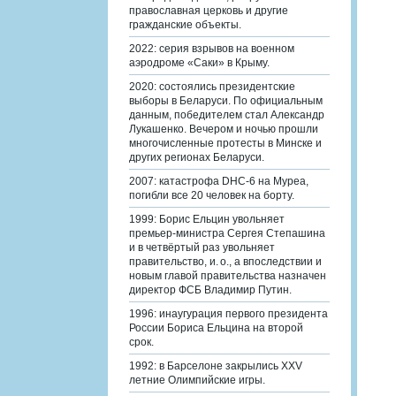
православная церковь и другие
гражданские объекты.
2022: серия взрывов на военном
аэродроме «Саки» в Крыму.
2020: состоялись президентские
выборы в Беларуси. По официальным
данным, победителем стал Александр
Лукашенко. Вечером и ночью прошли
многочисленные протесты в Минске и
других регионах Беларуси.
2007: катастрофа DHC-6 на Муреа,
погибли все 20 человек на борту.
1999: Борис Ельцин увольняет
премьер-министра Сергея Степашина
и в четвёртый раз увольняет
правительство, и. о., а впоследствии и
новым главой правительства назначен
директор ФСБ Владимир Путин.
1996: инаугурация первого президента
России Бориса Ельцина на второй
срок.
1992: в Барселоне закрылись XXV
летние Олимпийские игры.