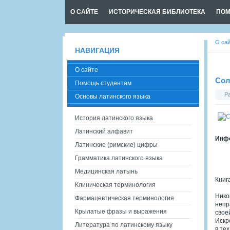
О САЙТЕ
ИСТОРИЧЕСКАЯ БИБЛИОТЕКА
ПОМ
О са
НАВИГАЦИЯ
О сайте
Сол
Помощь студентам
Р
Основы латинского языка
История латинского языка
Латинский алфавит
Инфо
Латинские (римские) цифры
Грамматика латинского языка
Медицинская латынь
Книг
Клиническая терминология
Нико
Фармацевтическая терминология
непр
Крылатые фразы и выражения
свое
Искр
Литература по латинскому языку
в те