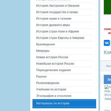
История Австралии и Океании
История государства и права
История науки и техники
История древнего мира
озна
История стран Азии и Африки
ж
История стран Европы и Америки
Краеведение
Мемуары
Ко
Новая история России
Новейшая история России
Кат
Периодические издания
Разное
Др
Религиоведение
Учебники по истории
Этнография и этнология
Материалы по истории