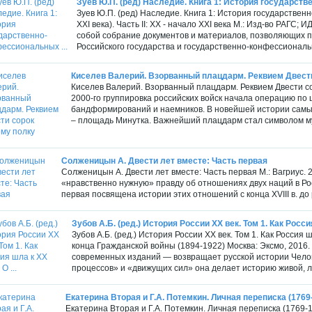
Зуев Ю.П. (ред) Наследие. Книга 1: История государств
Зуев Ю.П. (ред) Наследие. Книга 1: История государствен
XXI века). Часть II: XX - начало XXI века М.: Изд-во РАГС;
собой собрание документов и материалов, позволяющих 
Российского государства и государственно-конфессиональ
Киселев Валерий. Взорванный плацдарм. Реквием Двести
Киселев Валерий. Взорванный плацдарм. Реквием Двести сор
2000-го группировка российских войск начала операцию по 
бандформирований и наемников. В новейшей истории самых
– площадь Минутка. Важнейший плацдарм стал символом муж
Солженицын А. Двести лет вместе: Часть первая
Солженицын А. Двести лет вместе: Часть первая М.: Вагриус. 2
«нравственно нужную» правду об отношениях двух наций в Рос
первая посвящена истории этих отношений с конца XVIII в. до
Зубов А.Б. (ред.) История России ХХ век. Том 1. Как Россия
Зубов А.Б. (ред.) История России ХХ век. Том 1. Как Россия 
конца Гражданской войны (1894-1922) Москва: Эксмо, 2016.
современных изданий — возвращает русской истории Чело
процессов» и «движущих сил» она делает историю живой, л
Екатерина Вторая и Г.А. Потемкин. Личная переписка (1769
Екатерина Вторая и Г.А. Потемкин. Личная переписка (1769-17