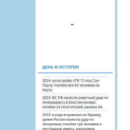
ДЕНЬ В ИСТОРИИ
2024: катастрофа ATR 72 под Сан-
Паулу; погибли все 62 человека на
борту.
2024: ВС РФ нанесли ракетный удар по
гипермаркету в Константиновке;
погибли 14 посетителей, ранены 44.
2023: в ходе вторжения на Украину,
армия России нанесла удар по
Запорожью; погибли три человека и
пострадали девять, разрушена