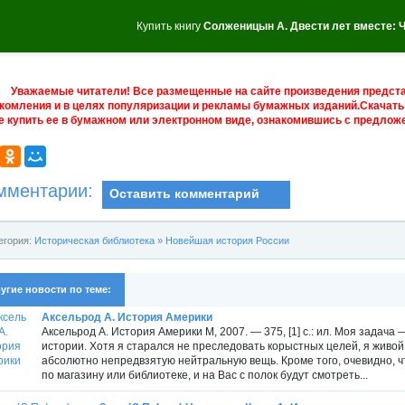
Купить книгу
Солженицын А. Двести лет вместе: Ч
Уважаемые читатели! Все размещенные на сайте произведения предст
комления и в целях популяризации и рекламы бумажных изданий.Скачать 
е купить ее в бумажном или электронном виде, ознакомившись с предложе
мментарии:
Оставить комментарий
егория:
Историческая библиотека
»
Новейшая история России
угие новости по теме:
Аксельрод А. История Америки
Аксельрод А. История Америки М, 2007. — 375, [1] с.: ил. Моя задача
истории. Хотя я старался не преследовать корыстных целей, я живой 
абсолютно непредвзятую нейтральную вещь. Кроме того, очевидно, ч
по магазину или библиотеке, и на Вас с полок будут смотреть...