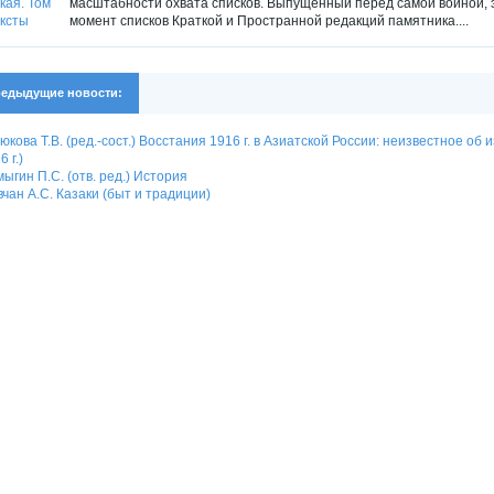
масштабности охвата списков. Выпущенный перед самой войной, эт
момент списков Краткой и Пространной редакций памятника....
едыдущие новости:
юкова Т.В. (ред.-сост.) Восстания 1916 г. в Азиатской России: неизвестное 
6 г.)
ыгин П.С. (отв. ред.) История
чан А.С. Казаки (быт и традиции)