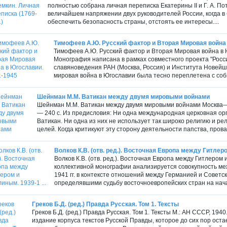
полностью собрана личная переписка Екатерины II и Г. А. По
величайшем напряжении двух руководителей России, когда в
обеспечить безопасность страны, отстоять ее интересы....
Тимофеев А.Ю. Русский фактор и Вторая Мировая война 
Тимофеев А.Ю. Русский фактор и Вторая Мировая война в Ю
Монография написана в рамках совместного проекта "Росс
славяноведения РАН (Москва, Россия) и Института Новейш
мировая война в Югославии была тесно переплетена с соб
Шейнман М.М. Ватикан между двумя мировыми войнами
Шейнман М.М. Ватикан между двумя мировыми войнами Москва—
— 240 с. Из предисловия: Ни одна международная церковная орга
Ватикан. Ни одна из них не использует так широко религию и р
целей. Когда критикуют эту сторону деятельности папства, прова
Волков К.В. (отв. ред.). Восточная Европа между Гитлеро
Волков К.В. (отв. ред.). Восточная Европа между Гитлером и 
коллективной монографии анализируется совокупность ме
1941 гг. в контексте отношений между Германией и Совет
определявшими судьбу восточноевропейских стран на нача
Греков Б.Д. (ред.) Правда Русская. Том 1. Тексты
Греков Б.Д. (ред.) Правда Русская. Том 1. Тексты М.: АН СССР, 194
издание корпуса текстов Русской Правды, которое до сих пор ост