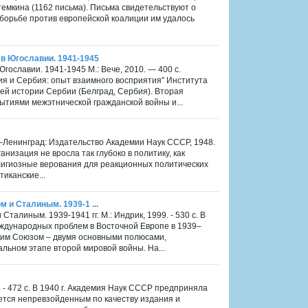
темкина (1162 письма). Письма свидетельствуют о
 борьбе против европейской коалиции им удалось
в Югославии. 1941-1945
гославии. 1941-1945 М.: Вече, 2010. — 400 с.
ия и Сербия: опыт взаимного восприятия" Института
ей истории Сербии (Белград, Сербия). Вторая
ытиями межэтнической гражданской войны и...
Ленинград: Издательство Академии Наук СССР, 1948.
низация не вросла так глубоко в политику, как
елигиозные верования для реакционных политических
тиканские...
м и Сталиным. 1939-1 ...
Сталиным. 1939-1941 гг. М.: Индрик, 1999. - 530 с. В
ждународ­ных проблем в Восточной Европе в 1939–
ским Союзом – двумя основными полюсами,
льном этапе второй мировой войны. На...
0. - 472 с. В 1940 г. Академия Наук СССР предприняла
ается непревзойденным по качеству издания и