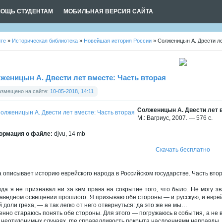
ОЩЬ СТУДЕНТАМ
МОБИЛЬНАЯ ВЕРСИЯ САЙТА
йте
»
Историческая библиотека
»
Новейшая история России
» Солженицын А. Двести ле
женицын А. Двести лет вместе: Часть вторая
азмещено на сайте:
10-05-2018, 14:11
Солженицын А. Двести лет в
М.: Вагриус, 2007. — 576 с.
рмация о файле:
djvu, 14 mb
Скачать бесплатно
а описывает историю еврейского народа в Российском государстве. Часть вто
гда я не признавал ни за кем права на сокрытие того, что было. Не могу з
аведном освещении прошлого. Я призываю обе стороны — и русскую, и евр
й доли греха, — а так легко от него отвернуться: да это же не мы…
енно стараюсь понять обе стороны. Для этого — погружаюсь в события, а не 
х неотклонимых случаях, где справедливость покрыта наслоениями неправды.