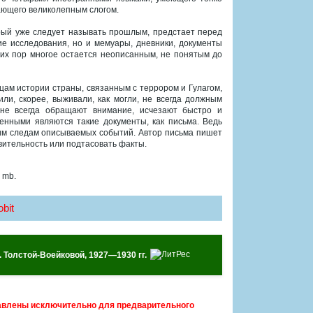
ающего великолепным слогом.
орый уже следует называть прошлым, предстает перед
ие исследования, но и мемуары, дневники, документы
сих пор многое остается неописанным, не понятым до
ам истории страны, связанным с террором и Гулагом,
ли, скорее, выживали, как могли, не всегда должным
 не всегда обращают внимание, исчезают быстро и
енными являются такие документы, как письма. Ведь
чим следам описываемых событий. Автор письма пишет
твительность или подтасовать факты.
 mb.
bit
А. Толстой-Воейковой, 1927—1930 гг.
авлены исключительно для предварительного