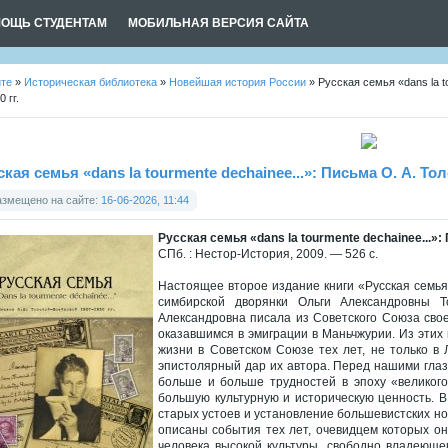
ОЩЬ СТУДЕНТАМ
МОБИЛЬНАЯ ВЕРСИЯ САЙТА
йте
»
Историческая библиотека
»
Новейшая история России
» Русская семья «dans la t
 гг.
ская семья «dans la tourmente dechainee...»: Письма О. А. То
азмещено на сайте:
16-06-2026, 11:44
Русская семья «dans la tourmente dechainee...»:
СПб. : Нестор-История, 2009. — 526 с.
Настоящее второе издание книги «Русская семь
симбирской дворянки Ольги Александровны Т
Александровна писала из Советского Союза свое
оказавшимся в эмиграции в Маньчжурии. Из этих
жизни в Советском Союзе тех лет, не только в 
эпистолярный дар их автора. Перед нашими гла
больше и больше трудностей в эпоху «великог
большую культурную и историческую ценность. В
старых устоев и установление большевистских но
описаны события тех лет, очевидцем которых он
человека высокой культуры, свободно владеющ