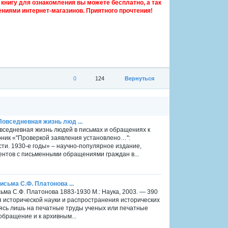
книгу для ознакомления вы можете бесплатно, а так
ниями интернет-магазинов. Приятного прочтения!
0
124
Вернуться
Повседневная жизнь люд ...
овседневная жизнь людей в письмах и обращениях к
рник «''Проверкой заявления установлено…'':
ти. 1930-е годы» – научно-популярное издание,
нтов с письменными обращениями граждан в...
исьма С.Ф. Платонова ...
сьма С.Ф. Платонова 1883-1930 М.: Наука, 2003. — 390
я исторической науки и распространения исторических
аясь лишь на печатные труды ученых или печатные
обращение и к архивным...