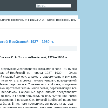
ourmente dechainee...»: Письма О. А. Толстой-Воейковой, 1927
лстой-Воейковой, 1927—1930 гг.
 Письма О. А. Толстой-Воейковой, 1927—1930 гг.
я в бушующем водовороте» включило в себя 189 писем
олстой-Воейковой за период 1927—1930 гг. Ольга
й старшей дочери, а также старшему сыну и внучкам,
 писем читатель сможет многое узнать о повседневной
Ленинграде, но и в Ульяновске и в Москве, и оценить
зами протекает жизнь целой семьи, переживающей все
о перелома». Собранные здесь письма представляют
 те годы в России происходила насильственная ломка
рм жизни. В письмах О.А. Толстой-Воейковой подробно
а была. В них ярко проявилась личность их автора —
его четырьмя иностранными языками, умеющего тонко