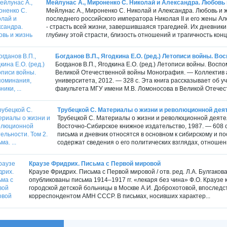
Мейлунас А., Мироненко С. Николай и Александра. Любовь 
Мейлунас А., Мироненко С. Николай и Александра. Любовь и ж
последнего российского императора Николая II и его жены А
- страсть всей жизни, завершившаяся трагедией. Их дневники
глубину этой страсти, близость отношений и трагичность конца.
Богданов В.П., Ягодкина Е.О. (ред.) Летописи войны. Вос
Богданов В.П., Ягодкина Е.О. (ред.) Летописи войны. Восп
Великой Отечественной войны Монография. — Коллектив а
университета, 2012. — 328 с. Эта книга рассказывает об у
факультета МГУ имени М.В. Ломоносова в Великой Отечест
Трубецкой С. Материалы о жизни и революционной деятел
Трубецкой С. Материалы о жизни и революционной деятель
Восточно-Сибирское книжное издательство, 1987. — 608 с
письма и дневник относятся в основном к сибирскому и 
содержат сведения о его политических взглядах, отношени
Краузе Фридрих. Письма с Первой мировой
Краузе Фридрих. Письма с Первой мировой / отв. ред. Л.А. Булгакова
опубликованы письма 1914–1917 гг. «лекаря без чина» Ф.О. Краузе к
городской детской больницы в Москве А.И. Доброхотовой, впослед
корреспондентом АМН СССР. В письмах, носивших характер...