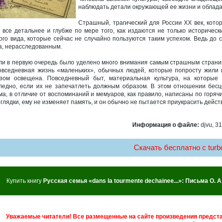
наблюдать детали окружающей ее жизни и облад
Страшный, трагический для России ХХ век, кот
 все детальнее и глубже по мере того, как издаются не только историческ
ого вида, которые сейчас не случайно пользуются таким успехом. Ведь до 
а, нерасследованным.
ли в первую очередь было уделено много внимания самым страшным страниц
овседневная жизнь «маленьких», обычных людей, которые попросту жили и
зом освещена. Повседневный быт, материальная культура, на которые
ледно, если их не запечатлеть должным образом. В этом отношении бесц
ма, в отличие от воспоминаний и мемуаров, как правило, написаны по горя
оглядки, ему не изменяет память, и он обычно не пытается приукрасить дейс
Информация о файле:
djvu, 31
Скачать бесплатно c turbo
Купить книгу
Русская семья «dans la tourmente dechainee...»: Письма О. 
Уважаемые читатели! Все размещенные на сайте произведения предст