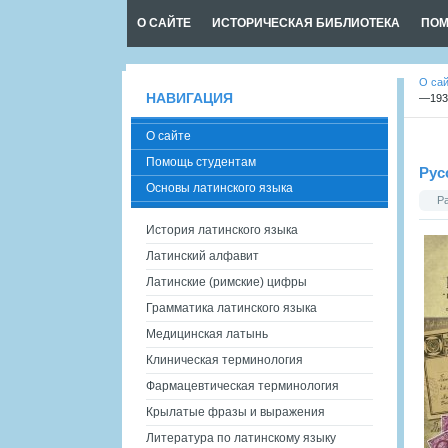
О САЙТЕ
ИСТОРИЧЕСКАЯ БИБЛИОТЕКА
ПОМ
О са
НАВИГАЦИЯ
—1930
О сайте
Помощь студентам
Рус
Основы латинского языка
Р
История латинского языка
Латинский алфавит
Латинские (римские) цифры
Грамматика латинского языка
Медицинская латынь
Клиническая терминология
Фармацевтическая терминология
Крылатые фразы и выражения
Литература по латинскому языку