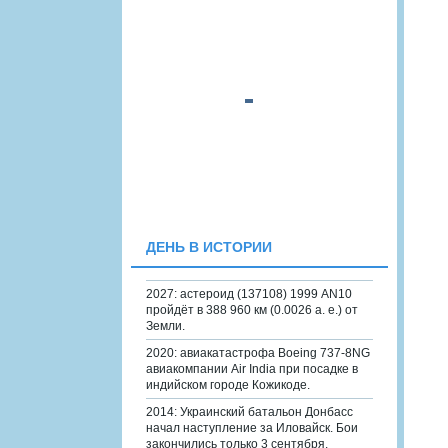
ДЕНЬ В ИСТОРИИ
2027: астероид (137108) 1999 AN10
пройдёт в 388 960 км (0.0026 а. е.) от
Земли.
2020: авиакатастрофа Boeing 737-8NG
авиакомпании Air India при посадке в
индийском городе Кожикоде.
2014: Украинский батальон Донбасс
начал наступление за Иловайск. Бои
закончились только 3 сентября.