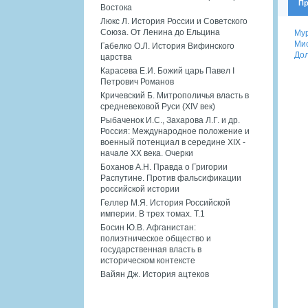
Пр
Востока
Люкс Л. История России и Советского
Союза. От Ленина до Ельцина
Мур
Мис
Габелко О.Л. История Вифинского
Дол
царства
Карасева Е.И. Божий царь Павел I
Петрович Романов
Кричевский Б. Митрополичья власть в
средневековой Руси (XIV век)
Рыбаченок И.С., Захарова Л.Г. и др.
Россия: Международное положение и
военный потенциал в середине XIX -
начале XX века. Очерки
Боханов А.Н. Правда о Григории
Распутине. Против фальсификации
российской истории
Геллер М.Я. История Российской
империи. В трех томах. Т.1
Босин Ю.В. Афганистан:
полиэтническое общество и
государственная власть в
историческом контексте
Вайян Дж. История ацтеков