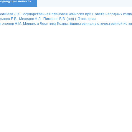
едыдущие новости:
омцева Л.Х. Государственная плановая комиссия при Совете народных комис
ькова Е.В., Мехедов Н.Л., Пименов В.В. (ред.). Этнология
гополов Н.М. Моррис и Леонтина Коэны: Единственная в отечественной истор