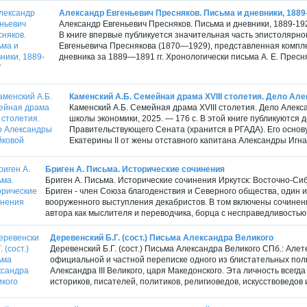
Александр Евгеньевич Пресняков. Письма и дневники, 1889
Александр Евгеньевич Пресняков. Письма и дневники, 1889-19
В книге впервые публикуется значительная часть эпистолярно
Евгеньевича Преснякова (1870—1929), представленная компле
дневника за 1889—1891 гг. Хронологически письма А. Е. Пресн
Каменский А.Б. Семейная драма XVIII столетия. Дело Ал
Каменский А.Б. Семейная драма XVIII столетия. Дело Алек
школы экономики, 2025. — 176 с. В этой книге публикуются
Правительствующего Сената (хранится в РГАДА). Его осно
Екатерины II от жены отставного капитана Александры Игнат
Бриген А. Письма. Исторические сочинения
Бриген А. Письма. Исторические сочинения Иркутск: Восточно-Сиб
Бриген - член Союза благоденствия и Северного общества, один 
вооруженного выступления декабристов. В том включены сочине
автора как мыслителя и переводчика, борца с несправедливостью и
Деревенский Б.Г. (сост.) Письма Александра Великого
Деревенский Б.Г. (сост.) Письма Александра Великого СПб.: Алете
официальной и частной переписке одного из блистательных пол
Александра III Великого, царя Македонского. Эта личность всег
историков, писателей, политиков, религиоведов, искусствоведов и