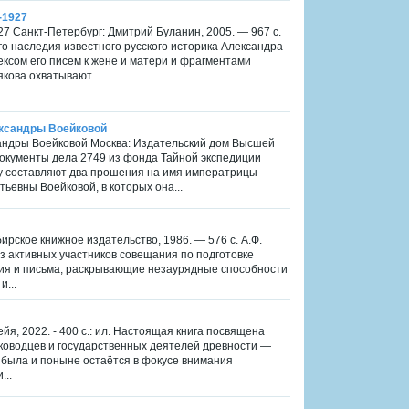
-1927
27 Санкт-Петербург: Дмитрий Буланин, 2005. — 967 с.
го наследия известного русского историка Александра
ксом его писем к жене и матери и фрагментами
якова охватывают...
ександры Воейковой
сандры Воейковой Москва: Издательский дом Высшей
 документы дела 2749 из фонда Тайной экспедиции
ву составляют два прошения на имя императрицы
ьевны Воейковой, в которых она...
ирское книжное издательство, 1986. — 576 с. А.Ф.
из активных участников совещания по подготовке
ния и письма, раскрывающие незаурядные способности
...
йя, 2022. - 400 с.: ил. Настоящая книга посвящена
ководцев и государственных деятелей древности —
да была и поныне остаётся в фокусе внимания
...