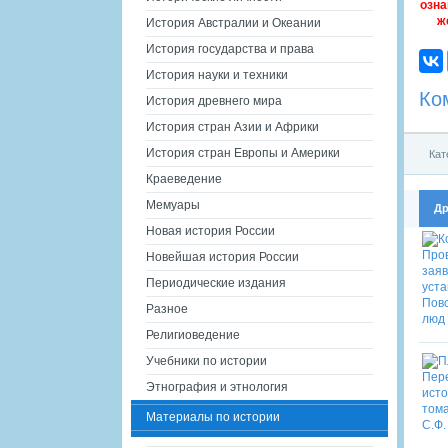
озна
ж
История Австралии и Океании
История государства и права
История науки и техники
Ко
История древнего мира
История стран Азии и Африки
История стран Европы и Америки
Кат
Краеведение
Мемуары
Др
Новая история России
Новейшая история России
Периодические издания
Разное
Религиоведение
Учебники по истории
Этнография и этнология
Материалы по истории