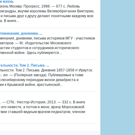
и жизнь
изнь Москва: Прогресс, 1998. — 677 с. Любовь
лександры, внучки королевы Великобритании Виктории,
 и письма друг к другу делают понятными каждому всю
 В книге...
поминания, дневники, ...
оминания, дневники, письма историков МГУ - участников
второв. — М.: Издательство Московского
частии студентов и сотрудников исторического
венной войне. Здесь публикуются...
ьности. Том 2. Письма. ...
ности. Том 2. Письма. Дневник 1857-1858 гг Иркутск:
.: ил. — (Полярная звезда). Публикуемые в томе
послесибирскому периодам жизни декабриста и
и к Крымской войне, крестьянской...
. — СПб.: Нестор-История, 2013. — 332 с. В книге
 его невесте, а потом и жене, врачу Морозовской
ствии ставшей видным врачом-педиатром, членом-