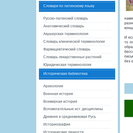
Словари по латинскому языку
Русско-латинский словарь
нами
разн
Анатомический словарь
конц
Акушерская терминология
И ес
Словарь клинической терминологии
то п
обра
Фармацевтический словарь
бесс
пись
Словарь лекарственных растений
без 
Юридическая терминология
Историческая библиотека
Археология
Военная история
Всемирная история
Вспомогательные ист. дисциплины
Древняя и средневековая Русь
Историография
Исторические личности