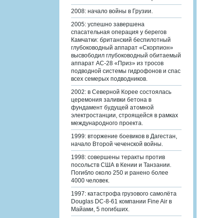
2008: начало войны в Грузии.
2005: успешно завершена
спасательная операция у берегов
Камчатки: британский беспилотный
глубоководный аппарат «Скорпион»
высвободил глубоководный обитаемый
аппарат АС-28 «Приз» из тросов
подводной системы гидрофонов и спас
всех семерых подводников.
2002: в Северной Корее состоялась
церемония заливки бетона в
фундамент будущей атомной
электростанции, строящейся в рамках
международного проекта.
1999: вторжение боевиков в Дагестан,
начало Второй чеченской войны.
1998: совершены теракты против
посольств США в Кении и Танзании.
Погибло около 250 и ранено более
4000 человек.
1997: катастрофа грузового самолёта
Douglas DC-8-61 компании Fine Air в
Майами, 5 погибших.