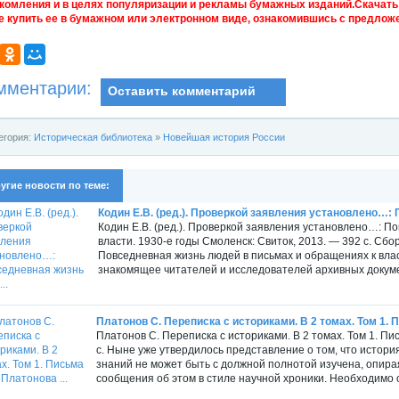
комления и в целях популяризации и рекламы бумажных изданий.Скачать 
е купить ее в бумажном или электронном виде, ознакомившись с предложе
мментарии:
Оставить комментарий
егория:
Историческая библиотека
»
Новейшая история России
угие новости по теме:
Кодин Е.В. (ред.). Проверкой заявления установлено…: 
Кодин Е.В. (ред.). Проверкой заявления установлено…: П
власти. 1930-е годы Смоленск: Свиток, 2013. — 392 с. Сбо
Повседневная жизнь людей в письмах и обращениях к влас
знакомящее читателей и исследователей архивных докуме
Платонов С. Переписка с историками. В 2 томах. Том 1. П
Платонов С. Переписка с историками. В 2 томах. Том 1. Пи
с. Ныне уже утвердилось представление о том, что истори
знаний не может быть с должной полнотой изучена, опир
сообщения об этом в стиле научной хроники. Необходимо 