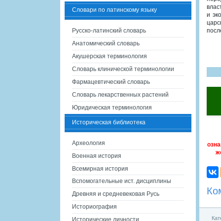
влас
Словари по латинскому языку
и эк
царс
Русско-латинский словарь
посл
Анатомический словарь
Акушерская терминология
Словарь клинической терминологии
Фармацевтический словарь
Словарь лекарственных растений
Юридическая терминология
Историческая библиотека
Археология
озна
ж
Военная история
Всемирная история
Вспомогательные ист. дисциплины
Ко
Древняя и средневековая Русь
Историография
Кат
Исторические личности