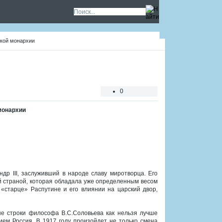
ской монархии
0
монархии
др III, заслуживший в народе славу миротворца. Его
й страной, которая обладала уже определенным весом
 «старце» Распутине и его влиянии на царский двор,
рные строки философа В.С.Соловьева как нельзя лучше
м Россия. В 1917 году произойдет не только смена