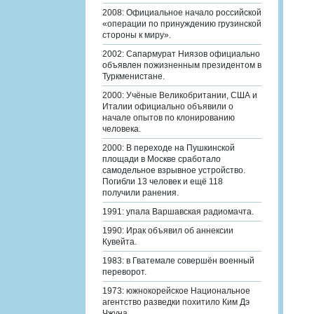
2008: Официальное начало российской
«операции по принуждению грузинской
стороны к миру».
2002: Сапармурат Ниязов официально
объявлен пожизненным президентом в
Туркменистане.
2000: Учёные Великобритании, США и
Италии официально объявили о
начале опытов по клонированию
человека.
2000: В переходе на Пушкинской
площади в Москве сработало
самодельное взрывное устройство.
Погибли 13 человек и ещё 118
получили ранения.
1991: упала Варшавская радиомачта.
1990: Ирак объявил об аннексии
Кувейта.
1983: в Гватемале совершён военный
переворот.
1973: южнокорейское Национальное
агентство разведки похитило Ким Дэ
Чжуна.