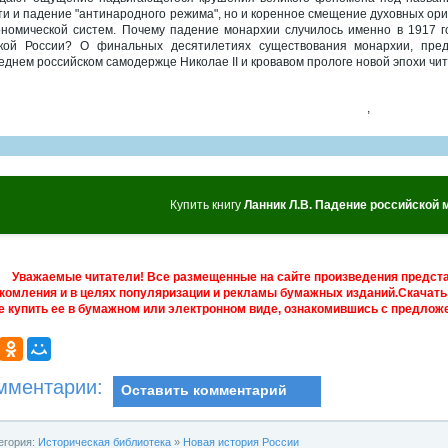
ти и падение "антинародного режима", но и коренное смещение духовных ор
ономической систем. Почему падение монархии случилось именно в 1917 г
кой России? О финальных десятилетиях существования монархии, предп
еднем российском самодержце Николае II и кровавом прологе новой эпохи чит
,
Купить книгу
Ланник Л.В. Падение российской 
Уважаемые читатели! Все размещенные на сайте произведения предст
комления и в целях популяризации и рекламы бумажных изданий.Скачать 
е купить ее в бумажном или электронном виде, ознакомившись с предложе
мментарии:
Оставить комментарий
егория:
Историческая библиотека
»
Новая история России