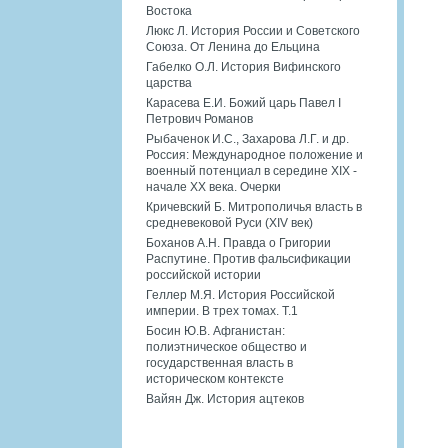
Востока
Люкс Л. История России и Советского
Союза. От Ленина до Ельцина
Габелко О.Л. История Вифинского
царства
Карасева Е.И. Божий царь Павел I
Петрович Романов
Рыбаченок И.С., Захарова Л.Г. и др.
Россия: Международное положение и
военный потенциал в середине XIX -
начале XX века. Очерки
Кричевский Б. Митрополичья власть в
средневековой Руси (XIV век)
Боханов А.Н. Правда о Григории
Распутине. Против фальсификации
российской истории
Геллер М.Я. История Российской
империи. В трех томах. Т.1
Босин Ю.В. Афганистан:
полиэтническое общество и
государственная власть в
историческом контексте
Вайян Дж. История ацтеков