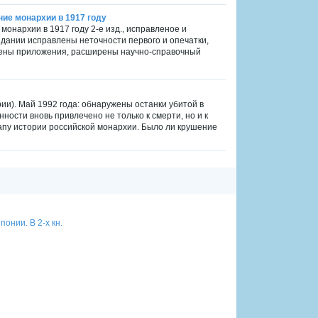
ние монархии в 1917 году
 монархии в 1917 году 2-е изд., исправленое и
издании исправлены неточности первого и опечатки,
нены приложения, расширены научно-справочный
ории). Май 1992 года: обнаружены останки убитой в
ности вновь привлечено не только к смерти, но и к
этапу истории российской монархии. Было ли крушение
онии. В 2-х кн.