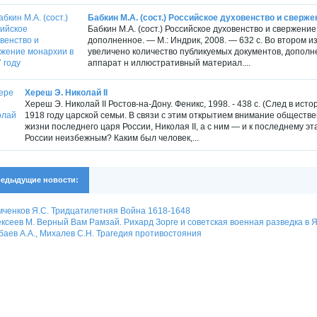
Бабкин М.А. (сост.) Российское духовенство и сверже
Бабкин М.А. (сост.) Российское духовенство и свержение
дополненное. — М.: Индрик, 2008. — 632 с. Во втором 
увеличено количество публикуемых документов, допол
аппарат н иллюстративный материал....
Хереш Э. Николай II
Хереш Э. Николай II Ростов-на-Дону. Феникс, 1998. - 438 с. (След в ист
1918 году царской семьи. В связи с этим открытием внимание обществен
жизни последнего царя России, Николая II, а с ним — и к последнему 
России неизбежным? Каким был человек,...
едыдущие новости:
ченков Я.С. Тридцатилетняя Война 1618-1648
ксеев М. Верный Вам Рамзай. Рихард Зорге и советская военная разведка в Яп
аев А.А., Михалев С.Н. Трагедия противостояния