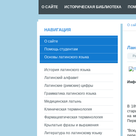
О САЙТЕ
ИСТОРИЧЕСКАЯ БИБЛИОТЕКА
ПОМ
О са
НАВИГАЦИЯ
О сайте
Лан
Помощь студентам
Р
Основы латинского языка
История латинского языка
Латинский алфавит
Инфо
Латинские (римские) цифры
Грамматика латинского языка
Медицинская латынь
В 18
Клиническая терминология
стар
на м
Фармацевтическая терминология
Перв
Крылатые фразы и выражения
"Всю
Литература по латинскому языку
пере