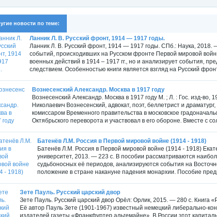
угие новости по теме:
Ланник Л. В. Русский фронт, 1914 — 1917 годы.
Ланник Л. В. Русский фронт, 1914 — 1917 годы. СПб.: Наука, 2018. 
событий, происходивших на Русском фронте Первой мировой войны
военных действий в 1914 – 1917 гг., но и анализирует события, 
следствием. Особенностью книги является взгляд на Русский фронт 
Вознесенский Александр. Москва в 1917 году
Вознесенский Александр. Москва в 1917 году М. ; Л. : Гос. изд-во,
Николаевич Вознесенский, адвокат, поэт, беллетрист и драматур
комиссаром Временного правительства в московское градоначальс
Октябрьского переворота и участвовал в его обороне. Вместе с сол
Батенёв Л.М. Россия в Первой мировой войне (1914 - 1918)
Батенёв Л.М. Россия в Первой мировой войне (1914 - 1918) Ека
университет, 2013. — 223 с. В пособии рассматриваются наибо
судьбоносных её периодов, анализируются события на Восточн
положение в стране накануне падения монархии. Пособие предн
Зете Пауль. Русский царский двор
Зете Пауль. Русский царский двор Орёл: Орлик, 2015. — 280 с. Книга «
Её автор Пауль Зете (1901-1967) известный немецкий либерально-конс
издателей газеты «Франкфуртер альгемайне». В России этот капитальн