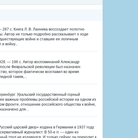
— 287 с. Книга Л. В. Ланника воссоздает полотно
. Автор не только подробно рассказывает о ходе
предшествующие войне и ставшие ее логичным
и войну...
 1928. — 196 с. Автор воспоминаний Александр
г, после Февральской революции был назначен
тво, которое фактически возглавил во время
идной таким,...
теринбург: Уральский государственный горный
лее важные проблемы российской истории на одном из
ом фронте, отношение российского общества к войне,
азначено для...
Русский царский двор» издана в Германии в 1937 году.
ервативный журналист. В 50-е гг. — один из
ый труд не издавался. И только сейчас он приходит к