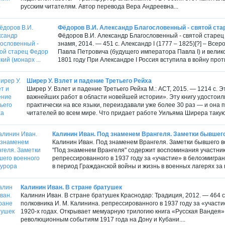
русским читателям. Автор перевода Вера Андреевна...
Фёдоров В.И. Александр Благословенный - святой стар
Фёдоров В.И. Александр Благословенный - святой старец
знамя, 2014. — 451 с. Александр I (1777 – 1825)[?] – Вс
Павла Петровича (будущего императора Павла I) и велик
1801 году При Александре I Россия вступила в войну проти
Ширер У. Взлет и падение Третьего Рейха
Ширер У. Взлет и падение Третьего Рейха М.: ACT, 2015. — 1214 с. 
важнейших работ в области новейшей истории». Эту книгу удостои
практически на все языки, переиздавали уже более 30 раз — и она
читателей во всем мире. Что придает работе Уильяма Ширера такую 
Калинин Иван. Под знаменем Врангеля. Заметки бывшего
Калинин Иван. Под знаменем Врангеля. Заметки бывшего вое
"Под знаменем Врангеля" содержит воспоминания участник
репрессированного в 1937 году за «участие» в белоэмигран
в период Гражданской войны и жизнь в военных лагерях за г
Калинин Иван. В стране братушек
Калинин Иван. В стране братушек Краснодар: Традиция, 2012. — 464 
полковника И. М. Калинина. репрессированного в 1937 году за «участ
1920-х годах. Открывает мемуарную трилогию книга «Русская Вандея» 
революционным событиям 1917 года на Дону и Кубани....