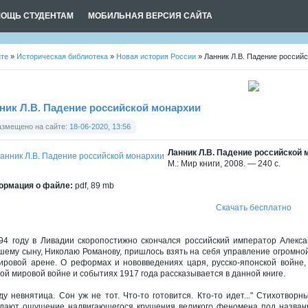
ОЩЬ СТУДЕНТАМ
МОБИЛЬНАЯ ВЕРСИЯ САЙТА
йте
»
Историческая библиотека
»
Новая история России
» Ланник Л.В. Падение россий
ник Л.В. Падение российской монархии
азмещено на сайте:
18-06-2020, 13:56
Ланник Л.В. Падение российской 
М.: Мир книги, 2008. — 240 с.
рмация о файле:
pdf, 89 mb
Скачать бесплатно
94 году в Ливадии скоропостижно скончался российский император Алексан
шему сыну, Николаю Романову, пришлось взять на себя управление огромно
ировой арене. О реформах и нововведениях царя, русско-японской войне,
ой мировой войне и событиях 1917 года рассказывается в данной книге.
ду невнятица. Сон уж не тот. Что-то готовится. Кто-то идет..." Стихотво
дают ощущение надвигающегося крушения великого феномена под название