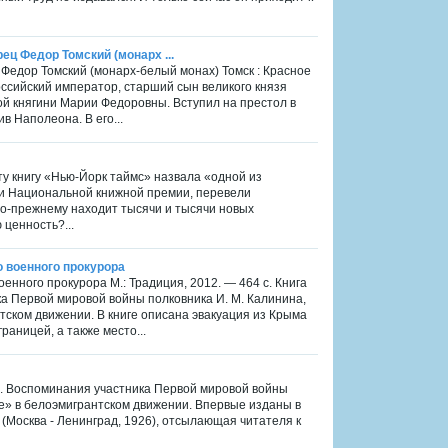
ец Федор Томский (монарх ...
 Федор Томский (монарх-белый монах) Томск : Красное
ероссийский император, старший сын великого князя
ой княгини Марии Федоровны. Вступил на престол в
в Наполеона. В его...
Эту книгу «Нью-Йорк таймc» назвала «одной из
ли Национальной книжной премии, перевели
 по-прежнему находит тысячи и тысячи новых
ценность?...
 военного прокурора
нного прокурора М.: Традиция, 2012. — 464 с. Книга
а Первой мировой войны полковника И. М. Калинина,
тском движении. В книге описана эвакуация из Крыма
раницей, а также место...
с. Воспоминания участника Первой мировой войны
ие» в белоэмигрантском движении. Впервые изданы в
(Москва - Ленинград, 1926), отсылающая читателя к