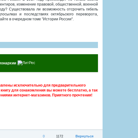
иентиров, изменение правовой, общественной, военной
оду? Существовала ли возможность отсрочить гибель
осылках и последствиях октябрьского переворота,
айте в очередном томе "Истории России".
монархии
авлены исключительно для предварительного
книгу для ознакомления вы можете бесплатно, а так
ниями интернет-магазинов. Приятного прочтения!
0
1172
Вернуться