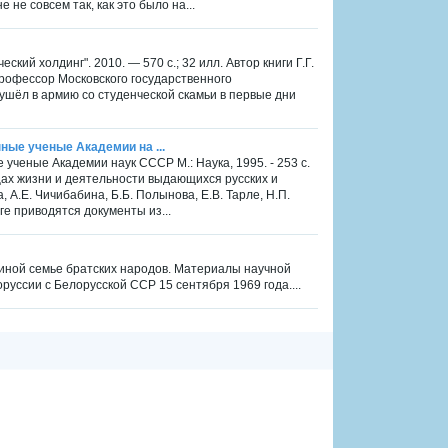
не совсем так, как это было на...
ий холдинг". 2010. — 570 с.; 32 илл. Автор книги Г.Г.
профессор Московского государственного
ушёл в армию со студенческой скамьи в первые дни
ные ученые Академии на ...
 ученые Академии наук СССР М.: Наука, 1995. - 253 с.
ах жизни и деятельности выдающихся русских и
, А.Е. Чичибабина, Б.Б. Полынова, Е.В. Тарле, Н.П.
ге приводятся документы из...
единой семье братских народов. Материалы научной
уссии с Белорусской ССР 15 сентября 1969 года....