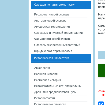
безв
Словари по латинскому языку
прим
Русско-латинский словарь
Напи
пере
Анатомический словарь
Само
Акушерская терминология
«стр
Словарь клинической терминологии
было
Фармацевтический словарь
Словарь лекарственных растений
Юридическая терминология
Историческая библиотека
Археология
Военная история
Всемирная история
Вспомогательные ист. дисциплины
озна
Древняя и средневековая Русь
ж
Историография
Исторические личности