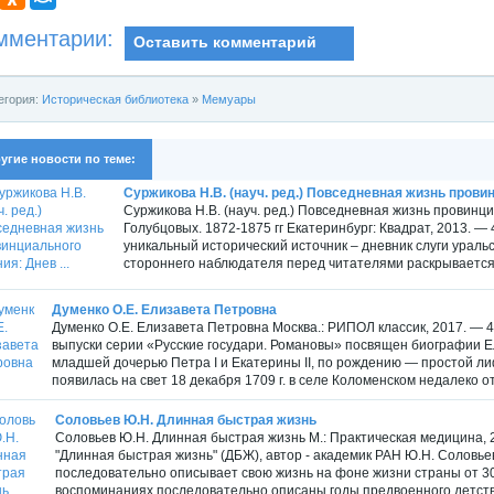
мментарии:
Оставить комментарий
егория:
Историческая библиотека
»
Мемуары
угие новости по теме:
Суржикова Н.В. (науч. ред.) Повседневная жизнь провин
Суржикова Н.В. (науч. ред.) Повседневная жизнь провинц
Голубцовых. 1872-1875 гг Екатеринбург: Квадрат, 2013. — 
уникальный исторический источник – дневник слуги урал
стороннего наблюдателя перед читателями раскрывается 
Думенко О.Е. Елизавета Петровна
Думенко О.Е. Елизавета Петровна Москва.: РИПОЛ классик, 2017. — 40 
выпуски серии «Русские государи. Романовы» посвящен биографии 
младшей дочерью Петра I и Екатерины II, по рождению — простой л
появилась на свет 18 декабря 1709 г. в селе Коломенском недалеко от.
Соловьев Ю.Н. Длинная быстрая жизнь
Соловьев Ю.Н. Длинная быстрая жизнь М.: Практическая медицина, 2
"Длинная быстрая жизнь" (ДБЖ), автор - академик РАН Ю.Н. Соловьев
последовательно описывает свою жизнь на фоне жизни страны от 30-
воспоминаниях последовательно описаны годы предвоенного детства