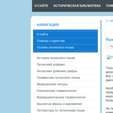
О САЙТЕ
ИСТОРИЧЕСКАЯ БИБЛИОТЕКА
ПОМ
О са
НАВИГАЦИЯ
О сайте
Пше
Помощь студентам
Р
Основы латинского языка
История латинского языка
Латинский алфавит
"Гог
Латинские (римские) цифры
моло
Все 
Грамматика латинского языка
умел
Медицинская латынь
Необ
Клиническая терминология
лаге
неис
Фармацевтическая терминология
боль
Крылатые фразы и выражения
На п
Литература по латинскому языку
комм