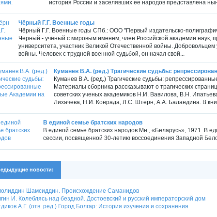
история России и заселявших ее народов представлена ныне 
Чёрный Г.Г. Военные годы
Чёрный Г.Г. Военные годы СПб.: ООО "Первый издательско-полиграфическ
Черный - учёный с мировым именем, член Российской академии наук, 
университета, участник Великой Отечественной войны. Добровольцем 
войны. Человек с трудной военной судьбой, он начал свой...
Куманев В.А. (ред.) Трагические судьбы: репрессирован
Куманев В.А. (ред.) Трагические судьбы: репрессированные
Материалы сборника рассказывают о трагических страниц
советских ученых академиков Н.И. Вавилова, В.Н. Ипатьева
Лихачева, Н.И. Конрада, Л.С. Штерн, А.А. Баландина. В кни
В единой семье братских народов
В единой семье братских народов Мн., «Беларусь», 1971. В 
сессии, посвященной 30-летию воссоединения Западной Белор
едыдущие новости:
молиддин Шамсиддин. Происхождение Cаманидов
гин И. Колеблясь над бездной. Достоевский и русский императорский дом
диков А.Г. (отв. ред.) Город Болгар: История изучения и сохранения