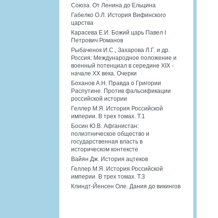
Союза. От Ленина до Ельцина
Габелко О.Л. История Вифинского
царства
Карасева Е.И. Божий царь Павел I
Петрович Романов
Рыбаченок И.С., Захарова Л.Г. и др.
Россия: Международное положение и
военный потенциал в середине XIX -
начале XX века. Очерки
Боханов А.Н. Правда о Григории
Распутине. Против фальсификации
российской истории
Геллер М.Я. История Российской
империи. В трех томах. Т.1
Босин Ю.В. Афганистан:
полиэтническое общество и
государственная власть в
историческом контексте
Вайян Дж. История ацтеков
Геллер М.Я. История Российской
империи. В трех томах. Т.3
Клиндт-Йенсен Оле. Дания до викингов