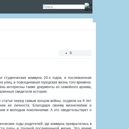
0
 и студенческая коммуна 20-х годов, и послевоенная
х улиц, и повседневная городская жизнь того времени.
ень интересны также документы из семейного архива,
длинные свидетели истории.
 статье перед самым концом войны, осудили на 8 лет
ание ее личности. Благодаря своему жизнелюбию и
им и молодым поколениями. А это свидетельствует о
енческие годы родителей, где коммуна превратилась в
ста папы и трудной послевоенной жизни. Это время