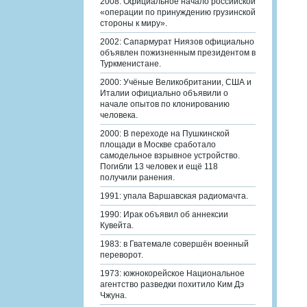
2008: Официальное начало российской
«операции по принуждению грузинской
стороны к миру».
2002: Сапармурат Ниязов официально
объявлен пожизненным президентом в
Туркменистане.
2000: Учёные Великобритании, США и
Италии официально объявили о
начале опытов по клонированию
человека.
2000: В переходе на Пушкинской
площади в Москве сработало
самодельное взрывное устройство.
Погибли 13 человек и ещё 118
получили ранения.
1991: упала Варшавская радиомачта.
1990: Ирак объявил об аннексии
Кувейта.
1983: в Гватемале совершён военный
переворот.
1973: южнокорейское Национальное
агентство разведки похитило Ким Дэ
Чжуна.