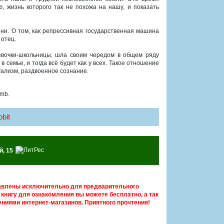
, жизнь которого так не похожа на нашу, и показать
зни. О том, как репрессивная государственная машина
 отец.
девочки-школьницы, шла своим чередом в общем ряду
в семье, и тогда всё будет как у всех. Такое отношение
уализм, раздвоенное сознание.
 mb.
bit
, 15
авлены исключительно для предварительного
книгу для ознакомления вы можете бесплатно, а так
ниями интернет-магазинов. Приятного прочтения!