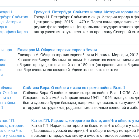
Гречук Н. Петербург. События и лица. История города в 
Гречук Н. Петербург. События и лица. История города в ф
Центрполиграф, 2015. — 479 с. Перед вами продолжение э
редкие фотографии из Центрального государственного а
автор увлекает в путешествие по прошлому Северной стол
Елизаров М. Община горских евреев Чечни
Елизаров М. Община горских евреев Чечни Изра­иль: Мирвори, 2012.
Кавказе изобилует белыми пятнами. Не является исключением и ис
общине, просуществовавшей всего 180 лет (по сравнению с община
вообще очень мало сведений. Удивительно, что никто из...
Саблина Вера. О войне и жизни во время войны. Вып. 1
Саблина Вера. О войне и жизни во время войны. Вып. 1 СПб.: Ассо
Сохраненный семейный архив писем 1941—1946 годов донес до 
быт и суровые будни блокады, напряженную жизнь в эвакуации. 
от друзей, сотрудников, родственников, полные волнений и забот.
Катюк Г.П. Израиль, которого не было, или Что общего у к
Катюк Г.П. Израиль, которого не было, или Что общего у каза
(Парадоксы русской истории). Что общего между историей Р
приходит к парадоксальному и вместе с тем совершенно ес