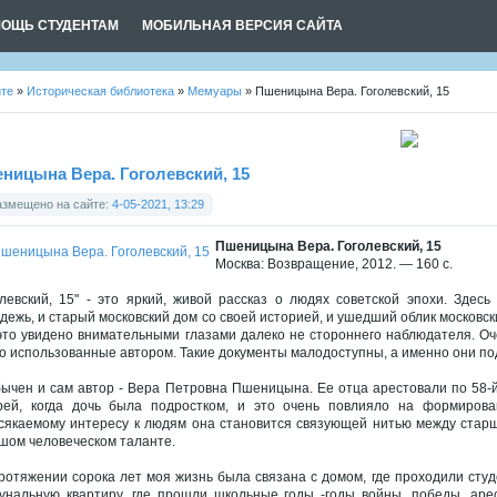
ОЩЬ СТУДЕНТАМ
МОБИЛЬНАЯ ВЕРСИЯ САЙТА
йте
»
Историческая библиотека
»
Мемуары
» Пшеницына Вера. Гоголевский, 15
ницына Вера. Гоголевский, 15
азмещено на сайте:
4-05-2021, 13:29
Пшеницына Вера. Гоголевский, 15
Москва: Возвращение, 2012. — 160 с.
олевский, 15" - это яркий, живой рассказ о людях советской эпохи. Здесь
дежь, и старый московский дом со своей историей, и ушедший облик московски
это увидено внимательными глазами далеко не стороннего наблюдателя. Оч
о использованные автором. Такие документы малодоступны, а именно они по
ычен и сам автор - Вера Петровна Пшеницына. Ее отца арестовали по 58-й
рей, когда дочь была подростком, и это очень повлияло на формиров
сякаемому интересу к людям она становится связующей нитью между старш
шом человеческом таланте.
ротяжении сорока лет моя жизнь была связана с домом, где проходили студ
унальную квартиру, где прошли школьные годы -годы войны, победы, аре