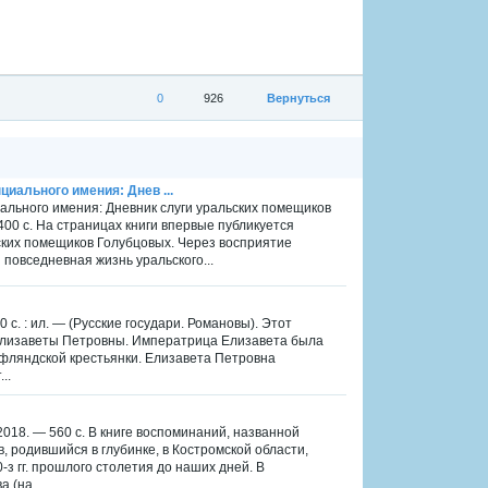
0
926
Вернуться
циального имения: Днев ...
иального имения: Дневник слуги уральских помещиков
400 с. На страницах книги впервые публикуется
ьских помещиков Голубцовых. Через восприятие
повседневная жизнь уральского...
с. : ил. — (Русские государи. Романовы). Этот
Елизаветы Петровны. Императрица Елизавета была
ифляндской крестьянки. Елизавета Петровна
..
018. — 560 с. В книге воспоминаний, названной
, родившийся в глубинке, в Костромской области,
з гг. прошлого столетия до наших дней. В
 (на...