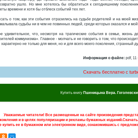
озвратно ушло. Но мне хотелось бы обратиться к сегодняшнему поколению
еты времени и хотя бы отблеск событий тех лет.
сать о том, как эти события отразились на судьбе родителей и на моей жи
малывала судьбы ни в чем не повинных людей, среди которых оказался и мой
е удивительное, что, несмотря на трагические события в семье, жизнь 
оителей коммунизма». Главное - молчать и не говорить о том, что происходит 
 характерно не только для меня, но и для всего моего поколения, странный д
Информация о файле:
pdf, 11
Скачать бесплатно c turbo
Купить книгу
Пшеницына Вера. Гоголевский
Уважаемые читатели! Все размещенные на сайте произведения предст
комления и в целях популяризации и рекламы бумажных изданий.Скачать 
е купить ее в бумажном или электронном виде, ознакомившись с предложе