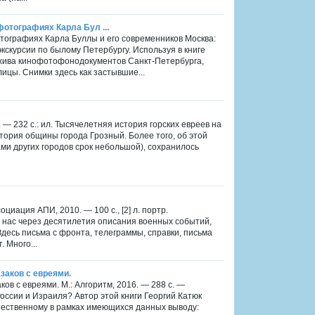
фотографиях Карла Бул ...
отографиях Карла Буллы и его современников Москва:
кскурсии по былому Петербургу. Используя в книге
рхива кинофотофонодокументов Санкт-Петербурга,
ицы. Снимки здесь как застывшие...
 — 232 с.: ил. Тысячелетняя история горских евреев на
тория общины города Грозный. Более того, об этой
ми других городов срок небольшой), сохранилось
циация АПИ, 2010. — 100 с., [2] л. портр.
нас через десятилетия описания военных событий,
Здесь письма с фронта, телеграммы, справки, письма
 Много...
азаков с евреями.
ков с евреями. М.: Алгоритм, 2016. — 288 с. —
оссии и Израиля? Автор этой книги Георгий Катюк
тественному в рамках имеющихся данных выводу: