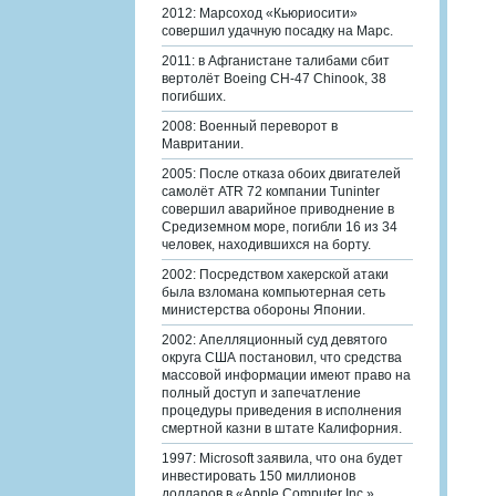
2012: Марсоход «Кьюриосити»
совершил удачную посадку на Марс.
2011: в Афганистане талибами сбит
вертолёт Boeing CH-47 Chinook, 38
погибших.
2008: Военный переворот в
Мавритании.
2005: После отказа обоих двигателей
самолёт ATR 72 компании Tuninter
совершил аварийное приводнение в
Средиземном море, погибли 16 из 34
человек, находившихся на борту.
2002: Посредством хакерской атаки
была взломана компьютерная сеть
министерства обороны Японии.
2002: Апелляционный суд девятого
округа США постановил, что средства
массовой информации имеют право на
полный доступ и запечатление
процедуры приведения в исполнения
смертной казни в штате Калифорния.
1997: Microsoft заявила, что она будет
инвестировать 150 миллионов
долларов в «Apple Computer Inc.».