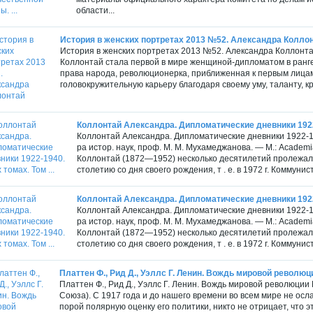
области...
История в женских портретах 2013 №52. Александра Колло
История в женских портретах 2013 №52. Александра Коллонтай
Коллонтай стала первой в мире женщиной-дипломатом в ранге
права народа, революционерка, приближенная к первым лицам 
головокружительную карьеру благодаря своему уму, таланту, к
Коллонтай Александра. Дипломатические дневники 1922-1
Коллонтай Александра. Дипломатические дневники 1922-19
ра истор. наук, проф. М. М. Муха­меджанова. — М.: Academi
Коллонтай (1872—1952) несколько десятилетий пролежали
столетию со дня своего рождения, т . е. в 1972 г. Коммуни
Коллонтай Александра. Дипломатические дневники 1922-1
Коллонтай Александра. Дипломатические дневники 1922-19
ра истор. наук, проф. М. М. Муха­меджанова. — М.: Academi
Коллонтай (1872—1952) несколько десятилетий пролежали
столетию со дня своего рождения, т . е. в 1972 г. Коммуни
Платтен Ф., Рид Д., Уэллс Г. Ленин. Вождь мировой революц
Платтен Ф., Рид Д., Уэллс Г. Ленин. Вождь мировой революции М.
Союза). С 1917 года и до нашего времени во всем мире не осл
порой полярную оценку его политики, никто не отрицает, что 