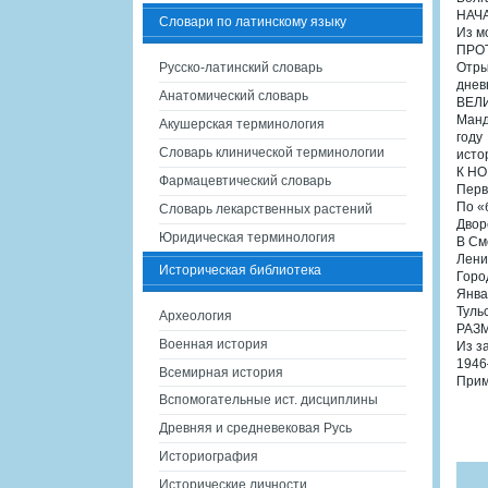
НАЧ
Словари по латинскому языку
Из м
ПРО
Русско-латинский словарь
Отры
днев
Анатомический словарь
ВЕЛ
Манд
Акушерская терминология
году
Словарь клинической терминологии
исто
К Н
Фармацевтический словарь
Перв
По «
Словарь лекарственных растений
Двор
Юридическая терминология
В См
Лени
Историческая библиотека
Горо
Янва
Туль
Археология
РАЗ
Военная история
Из з
1946
Всемирная история
Прим
Вспомогательные ист. дисциплины
Древняя и средневековая Русь
Историография
Исторические личности