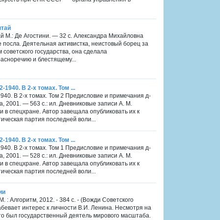
нтай
 М.: Де Агостини. — 32 с. Александра Михайловна
 посла. Деятельная активистка, неистовый борец за
советского государства, она сделала
расноречию и блестящему...
940. В 2-х томах. Том ...
40. В 2-х томах. Том 2 Предисловие и примечания д-
a, 2001. — 563 с.: ил. Дневниковые записи А. М.
 в спецхране. Автор завещала опубликовать их к
стическая партия последней воли...
940. В 2-х томах. Том ...
40. В 2-х томах. Том 1 Предисловие и примечания д-
a, 2001. — 528 с.: ил. Дневниковые записи А. М.
 в спецхране. Автор завещала опубликовать их к
стическая партия последней воли...
ии
 : Алгоритм, 2012. - 384 с. - (Вожди Советского
абевает интерес к личности В.И. Ленина. Несмотря на
это был государственный деятель мирового масштаба.