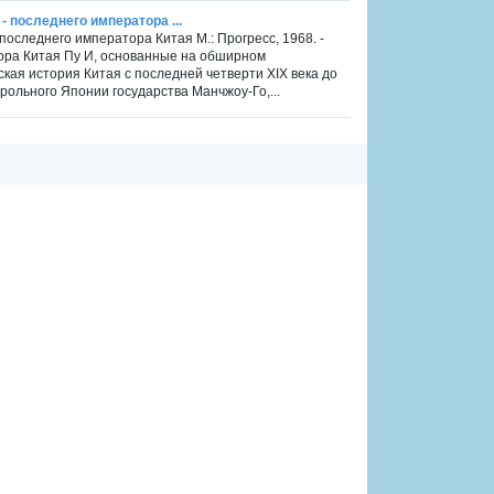
- последнего императора ...
последнего императора Китая М.: Прогресс, 1968. -
тора Китая Пу И, основанные на обширном
кая история Китая с последней четверти XIX века до
рольного Японии государства Манчжоу-Го,...