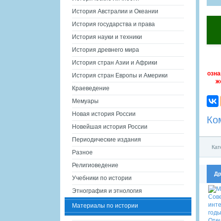
История Австралии и Океании
История государства и права
История науки и техники
История древнего мира
История стран Азии и Африки
озна
История стран Европы и Америки
ж
Краеведение
Мемуары
Новая история России
Ко
Новейшая история России
Периодические издания
Кат
Разное
Религиоведение
Др
Учебники по истории
Этнография и этнология
Материалы по истории