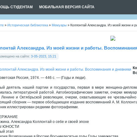
ОЩЬ СТУДЕНТАМ
МОБИЛЬНАЯ ВЕРСИЯ САЙТА
йте
»
Историческая библиотека
»
Мемуары
» Коллонтай Александра. Из моей жизни и р
лонтай Александра. Из моей жизни и работы. Воспоминания
азмещено на сайте:
3-05-2023, 15:21
К
Во
Советская Россия, 1974. — 446 с. — (Годы и люди).
ый деятель нашей партии и государства, первая в мире женщина-диплома
малась литературной работой. Автобиографические заметки, очерки мемуарн
. Ленине и Октябрьской революции, очерки, охватывающие ее чрезвычайно
оящий сборник — первое обобщающее издание воспоминаний А. М. Коллонтай
ник иллюстрирован редкими фотографиями.
ЕРЖАНИЕ
ажина. Александра Коллонтай о себе и своей эпохе
Ы ЮНОСТИ
ый этап
ария Возвращение в Россию Восьмидесятые годы Годы замужества