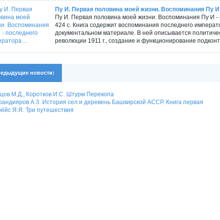
Пу И. Первая половина моей жизни. Воспоминания Пу И 
Пу И. Первая половина моей жизни. Воспоминания Пу И - 
424 с. Книга содержит воспоминания последнего импера
документальном материале. В ней описывается политичес
революции 1911 г., создание и функционирование подконт
едыдущие новости:
цов М.Д., Коротков И.С. Штурм Перекопа
андияров А.3. История сел и деревень Башкирской АССР. Книга первая
ёйс Я.Я. Три путешествия