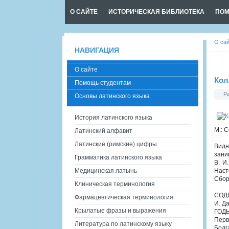
О САЙТЕ
ИСТОРИЧЕСКАЯ БИБЛИОТЕКА
ПОМ
О са
НАВИГАЦИЯ
О сайте
Кол
Помощь студентам
Р
Основы латинского языка
История латинского языка
М.: 
Латинский алфавит
Латинские (римские) цифры
Видн
зани
Грамматика латинского языка
В. И
Медицинская латынь
Наст
Сбор
Клиническая терминология
СОД
Фармацевтическая терминология
И. Д
Крылатые фразы и выражения
ГОД
Перв
Литература по латинскому языку
Болг