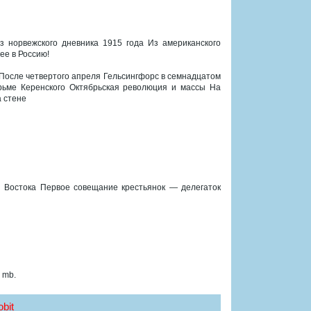
 норвежского дневника 1915 года Из американского
ее в Россию!
 После четвертого апреля Гельсингфорс в семнадцатом
ьме Керенского Октябрьская революция и массы На
 стене
 Востока Первое совещание крестьянок — делегаток
 mb.
bit