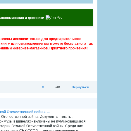
Воспоминания и дневники
авлены исключительно для предварительного
книгу для ознакомления вы можете бесплатно, а так
ниями интернет-магазинов. Приятного прочтения!
0
948
Вернуться
ой Отечественной войны. ...
 Отечественной войны. Документы, тексты,
ик «Музы в шинелях» включены не публиковавшиеся
стории Великой Отечественной войны. Среди них
скусств при СНК СССР — органа управления в