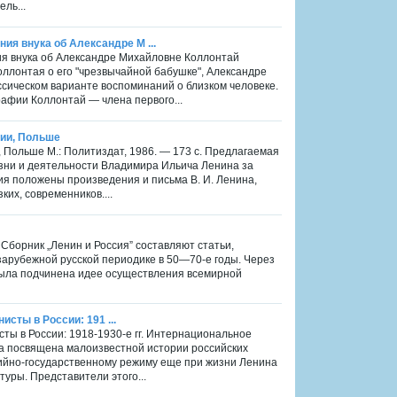
ль...
ия внука об Александре М ...
я внука об Александре Михайловне Коллонтай
Коллонтая о его "чрезвычайной бабушке", Александре
ссическом варианте воспоминаний о близком человеке.
афии Коллонтай — члена первого...
кии, Польше
, Польше М.: Политиздат, 1986. — 173 с. Предлагаемая
зни и деятельности Владимира Ильича Ленина за
ия положены произведения и письма В. И. Ленина,
ких, современников....
. Сборник „Ленин и Россия” составляют статьи,
арубежной русской периодике в 50—70-е годы. Через
 была подчинена идее осуществления всемирной
исты в России: 191 ...
исты в России: 1918-1930-е гг. Интернациональное
ига посвящена малоизвестной истории российских
тийно-государственному режиму еще при жизни Ленина
туры. Представители этого...