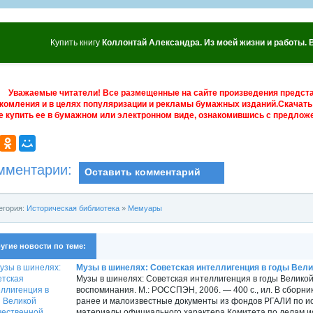
Купить книгу
Коллонтай Александра. Из моей жизни и работы. 
Уважаемые читатели! Все размещенные на сайте произведения предст
комления и в целях популяризации и рекламы бумажных изданий.Скачать 
е купить ее в бумажном или электронном виде, ознакомившись с предложе
мментарии:
Оставить комментарий
егория:
Историческая библиотека
»
Мемуары
угие новости по теме:
Музы в шинелях: Советская интеллигенция в годы Велик
Музы в шинелях: Советская интеллигенция в годы Великой
воспоминания. М.: РОССПЭН, 2006. — 400 с., ил. В сборн
ранее и малоизвестные документы из фондов РГАЛИ по и
материалы официального характера Комитета по делам и