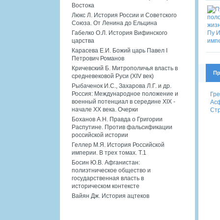
Востока
Люкс Л. История России и Советского
Союза. От Ленина до Ельцина
Габелко О.Л. История Вифинского
царства
Карасева Е.И. Божий царь Павел I
Петрович Романов
Кричевский Б. Митрополичья власть в
Пр
средневековой Руси (XIV век)
Рыбаченок И.С., Захарова Л.Г. и др.
Россия: Международное положение и
Гре
военный потенциал в середине XIX -
Асф
начале XX века. Очерки
Стр
Боханов А.Н. Правда о Григории
Распутине. Против фальсификации
российской истории
Геллер М.Я. История Российской
империи. В трех томах. Т.1
Босин Ю.В. Афганистан:
полиэтническое общество и
государственная власть в
историческом контексте
Вайян Дж. История ацтеков