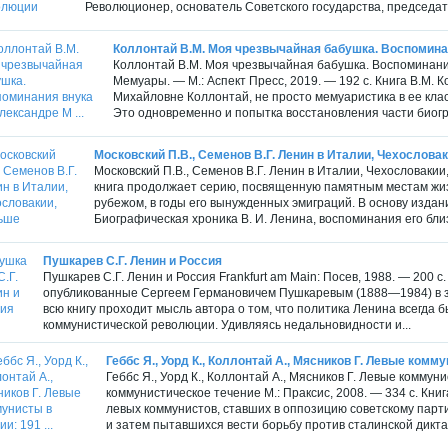
Революционер, основатель Советского государства, председате
Коллонтай В.М. Моя чрезвычайная бабушка. Воспоминан
Коллонтай В.М. Моя чрезвычайная бабушка. Воспоминани
Мемуары. — М.: Аспект Пресс, 2019. — 192 с. Книга В.М. 
Михайловне Коллонтай, не просто мемуаристика в ее кла
Это одновременно и попытка восстановления части биогр
Московский П.В., Семенов В.Г. Ленин в Италии, Чехослова
Московский П.В., Семенов В.Г. Ленин в Италии, Чехословакии
книга продолжает серию, посвященную памятным местам жи
рубежом, в годы его вынужденных эмиграций. В основу издан
Биографическая хроника В. И. Ленина, воспоминания его близ
Пушкарев С.Г. Ленин и Россия
Пушкарев С.Г. Ленин и Россия Frankfurt am Main: Посев, 1988. — 200 с
опубликованные Сергеем Германовичем Пушкаревым (1888—1984) в з
всю книгу проходит мысль автора о том, что политика Ленина всегда
коммунистической революции. Удивляясь недальновидности и...
Геббс Я., Уорд К., Коллонтай А., Мясников Г. Левые коммун
Геббс Я., Уорд К., Коллонтай А., Мясников Г. Левые коммун
коммунистическое течение М.: Праксис, 2008. — 334 с. Кн
левых коммунистов, ставших в оппозицию советскому пар
и затем пытавшихся вести борьбу против сталинской дикта