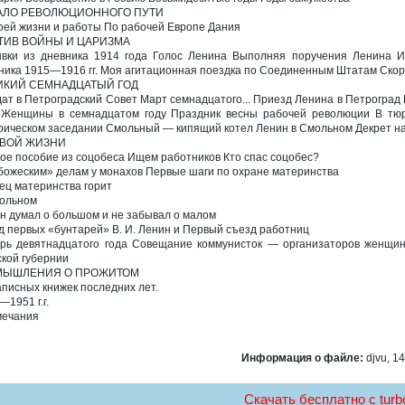
АЛО РЕВОЛЮЦИОННОГО ПУТИ
оей жизни и работы По рабочей Европе Дания
ТИВ ВОЙНЫ И ЦАРИЗМА
вки из дневника 1914 года Голос Ленина Выполняя поручения Ленина Из
ника 1915—1916 гг. Моя агитационная поездка по Соединенным Штатам Скор
ИКИЙ СЕМНАДЦАТЫЙ ГОД
ат в Петроградский Совет Март семнадцатого... Приезд Ленина в Петроград
 Женщины в семнадцатом году Праздник весны рабочей революции В тюр
рическом заседании Смольный — кипящий котел Ленин в Смольном Декрет на
ОВОЙ ЖИЗНИ
ое пособие из соцобеса Ищем работников Кто спас соцобес?
божеским» делам у монахов Первые шаги по охране материнства
ец материнства горит
ольном
н думал о большом и не забывал о малом
д первых «бунтарей» В. И. Ленин и Первый съезд работниц
рь девятнадцатого года Совещание коммунисток — организаторов женщин
ской губернии
МЫШЛЕНИЯ О ПРОЖИТОМ
аписных книжек последних лет.
—1951 г.г.
ечания
Информация о файле:
djvu, 14
Скачать бесплатно c turbo