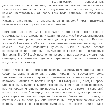
политическими репрессиями,
депортацией и репатриацией, послевоенного режима спецпоселения.
Исторический очерк дополняют документы военного времени, список
немцев, пострадавших от различного вида репрессий в указанный
период.
Издание рассчитано на специалистов и широкий круг читателей,
интересующихся историей российских немцев.
Немецкое население Санкт-Петербурга и его окрестностей сыграло
огромную роль в становлении и развитии российской государственности,
экономическом процветании и культурном развитии страны. История
России XVIII — начала XX в. наполнена именами известных петербургских
немцев. Немецкие колонисты губернии были в числе первых
переселенцев из Германии, прибывших в Россию по приглашению
Екатерины II в XVIII в. Их поселения превратились в цветущие уголки под
столицей, а в советские годы — в передовые колхозы, поставлявшие
продовольствие в город.
Состав и численность немецкого населения зависели от многих факторов,
среди которых внешнеполитические играли не последнюю роль.
Лояльное отношение царского правительства к иностранцам и их
потомкам, начиная со времен Петра I и Екатерины II, в годы Первой
мировой войны сменилось политикой ограничений и запретов, репрессий
против немцев. Многие из них покинули столицу в то время. В советский
период жителями Ленинграда становятся немцы из других регионов и
даже стран — это выходцы из Поволжья, бежавшие от голода, и
крестьяне из близлежащих немецких колоний, находившие рабочие места
в городе, это и политические эмигранты. Репрессии 1930-х годов,