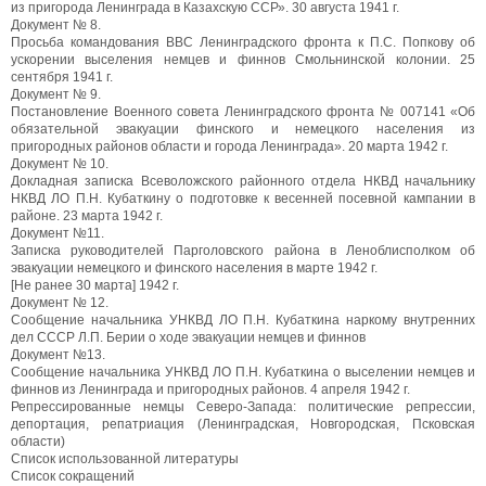
из пригорода Ленинграда в Казахскую ССР». 30 августа 1941 г.
Документ № 8.
Просьба командования ВВС Ленинградского фронта к П.С. Попкову об
ускорении выселения немцев и финнов Смольнинской колонии. 25
сентября 1941 г.
Документ № 9.
Постановление Военного совета Ленинградского фронта № 007141 «Об
обязательной эвакуации финского и немецкого населения из
пригородных районов области и города Ленинграда». 20 марта 1942 г.
Документ № 10.
Докладная записка Всеволожского районного отдела НКВД начальнику
НКВД ЛО П.Н. Кубаткину о подготовке к весенней посевной кампании в
районе. 23 марта 1942 г.
Документ №11.
Записка руководителей Парголовского района в Леноблисполком об
эвакуации немецкого и финского населения в марте 1942 г.
[Не ранее 30 марта] 1942 г.
Документ № 12.
Сообщение начальника УНКВД ЛО П.Н. Кубаткина наркому внутренних
дел СССР Л.П. Берии о ходе эвакуации немцев и финнов
Документ №13.
Сообщение начальника УНКВД ЛО П.Н. Кубаткина о выселении немцев и
финнов из Ленинграда и пригородных районов. 4 апреля 1942 г.
Репрессированные немцы Северо-Запада: политические репрессии,
депортация, репатриация (Ленинградская, Новгородская, Псковская
области)
Список использованной литературы
Список сокращений