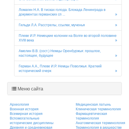
Ломагин Н.А. В тисках голода. Блокада Ленинграда в
документах германских сп ...
Гильди Л.А. Расстрелы, ссылки, мученья
Плеве И.Р. Немецкие колонии на Волге во второй половине
XVIII века
Амелин В.В. (сост.) Немцы Оренбуржья: прошлое,
настоящее, будущее
Герман А.А., Плеве И.Р. Немцы Поволжья. Краткий
исторический очерк
Меню сайта
Археология
Медицинская латынь
Военная история
Клиническая терминология
Всемирная история
Фармацевтическая
Вспомогательные
терминология
исторические дисциплины
Анатомическая терминология
Древняя и средневековая
Терминология в акушерстве