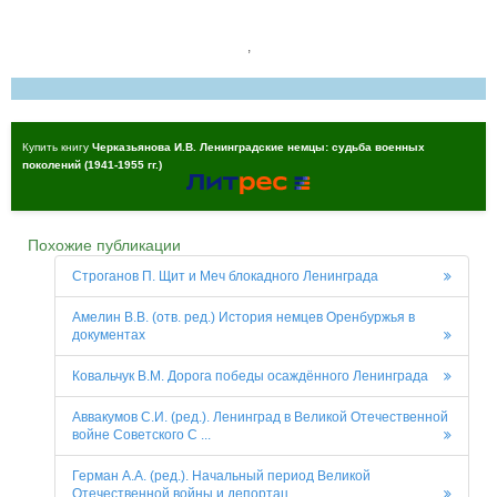
,
Купить книгу
Черказьянова И.В. Ленинградские немцы: судьба военных
поколений (1941-1955 гг.)
Похожие публикации
Строганов П. Щит и Меч блокадного Ленинграда
Амелин В.В. (отв. ред.) История немцев Оренбуржья в
документах
Ковальчук В.М. Дорога победы осаждённого Ленинграда
Аввакумов С.И. (ред.). Ленинград в Великой Отечественной
войне Советского С ...
Герман А.А. (ред.). Начальный период Великой
Отечественной войны и депортац ...