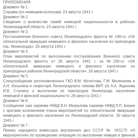
ПРИЛОЖЕНИЯ
Документ № 1.
Справка (по немецким колхозам). 23 августа 1941 г.
Документ № 2.
Сведения о количестве семей немецкой национальности в районах
Ленинградской области. 23 августа 1941 г.
Документ № 3.
Постановление Военного совета Ленинградского фронта № 196-сс «Об
обязательной эвакуации немецкого и финского населения из пригородов
гор. Ленинграда». 26 августа 1941 г.
Документ № 4.
План мероприятий по выполнению постановления Военного совета
Ленинградского фронта от 26 августа 1941 г. за №196-сс «Об
обязательной эвакуации немецкого и финского населения из
пригородных районов Ленинградской области». 28 августа 1941 г.
Документ № 5.
Спецсообщение уполномоченных ГКО В.М. Молотова, Г.М. Маленкова и
А.Н. Косыгина и секретаря Ленинградского обкома ВКП (б) А.А. Жданова
И.В. Сталину о выселении из пригородов Ленинграда населения
немецкой и финской национальности. 29 августа 1941 г.
Документ № 6.
Сообщение зам. наркома НКВД В.Н. Меркулова наркому НКВД Л.П. Берии
с кратким изложением плана мероприятий по обязательной эвакуации
немецкого и финского населения из Ленинградской области. 30 августа
1941 г.
Документ № 7.
Приказ народного комиссара внутренних дел СССР № 001175 «О
мероприятиях по проведению операции по выселению немцев и финнов