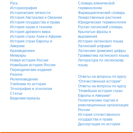
Русь
Словарь клинической
Историография
терминологии
Исторические личности
Фармацевтический словарь
История Австралии и Океании
Лекарственные растения
История государства и права
Юридическая терминология
История науки и техники
Русско-латинский словарь
История древнего мира
Крылатые фразы и
История стран Азии и Африки
выражения
История стран Европы и
История латинского языка
Америки
Латинский алфавит
Краеведениеи
Латинские (римские) цифры
Мемуары
Грамматика латинского языка
Новая история России
Литература по латинскому
Новейшая история России
языку
Периодические издания
Разное
Ответы на вопросы по курсу
Религиоведение
"Отечественная история"
Учебники по истории
Ответы на вопросы по курсу
Этнография и этнология
"Новейшая история стран
Статьи
Европы и Америки"
Видеоматериалы
Политические партии и
революционные организации
России
История отечественного
государства и права
Диссертации по истории