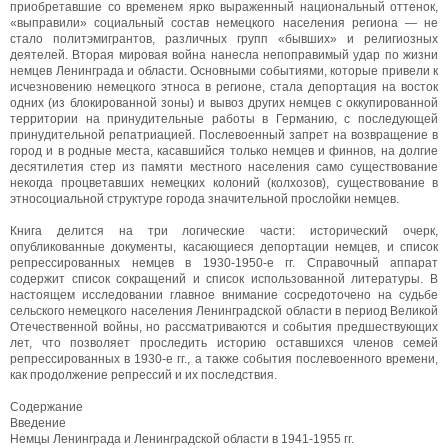
приобретавшие со временем ярко выраженный национальный оттенок,
«выправили» социальный состав немецкого населения региона — не
стало политэмигрантов, различных групп «бывших» и религиозных
деятелей. Вторая мировая война нанесла непоправимый удар по жизни
немцев Ленинграда и области. Основными событиями, которые привели к
исчезновению немецкого этноса в регионе, стала депортация на восток
одних (из блокированной зоны) и вывоз других немцев с оккупированной
территории на принудительные работы в Германию, с последующей
принудительной репатриацией. Послевоенный запрет на возвращение в
город и в родные места, касавшийся только немцев и финнов, на долгие
десятилетия стер из памяти местного населения само существование
некогда процветавших немецких колоний (колхозов), существование в
этносоциальной структуре города значительной прослойки немцев.
Книга делится на три логические части: исторический очерк,
опубликованные документы, касающиеся депортации немцев, и список
репрессированных немцев в 1930-1950-е гг. Справочный аппарат
содержит список сокращений и список использованной литературы. В
настоящем исследовании главное внимание сосредоточено на судьбе
сельского немецкого населения Ленинградской области в период Великой
Отечественной войны, но рассматриваются и события предшествующих
лет, что позволяет проследить историю оставшихся членов семей
репрессированных в 1930-е гг., а также события послевоенного времени,
как продолжение репрессий и их последствия.
Содержание
Введение
Немцы Ленинграда и Ленинградской области в 1941-1955 гг.