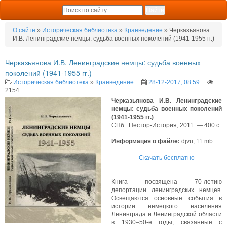
О сайте
»
Историческая библиотека
»
Краеведение
» Черказьянова
И.В. Ленинградские немцы: судьба военных поколений (1941-1955 гг.)
Черказьянова И.В. Ленинградские немцы: судьба военных
поколений (1941-1955 гг.)
Историческая библиотека
»
Краеведение
28-12-2017, 08:59
2154
Черказьянова И.В. Ленинградские
немцы: судьба военных поколений
(1941-1955 гг.)
СПб.: Нестор-История, 2011. — 400 с.
Информация о файле:
djvu, 11 mb.
Скачать бесплатно
Книга посвящена 70-летию
депортации ленинградских немцев.
Освещаются основные события в
истории немецкого населения
Ленинграда и Ленинградской области
в 1930–50-е годы, связанные с