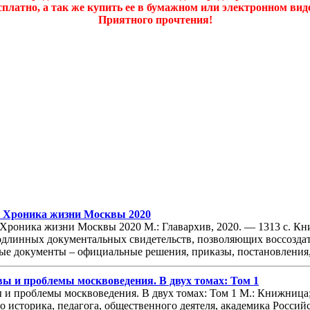
платно, а так же купить ее в бумажном или электронном ви
Приятного прочтения!
5: Хроника жизни Москвы 2020
: Хроника жизни Москвы 2020 М.: Главархив, 2020. — 1313 с. 
одлинных документальных свидетельств, позволяющих воссозда
ые документы – официальные решения, приказы, постановления, 
 и проблемы москвоведения. В двух томах: Том 1
и проблемы москвоведения. В двух томах: Том 1 М.: Книжница; 
о историка, педагога, общественного деятеля, академика Росси