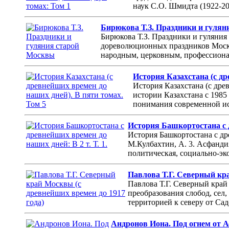
наук С.О. Шмидта (1922-201
Бирюкова Т.З. Праздники и гуля
Бирюкова Т.З. Праздники и гуляния 
дореволюционных праздников Москв
народным, церковным, профессионал
История Казахстана (с др
История Казахстана (с дре
истории Казахстана с 1985
понимания современной ис
История Башкортостана с д
История Башкортостана с дре
М.Кулбахтин, А. 3. Асфандия
политическая, социально-эк
Павлова Т.Г. Северный кра
Павлова Т.Г. Северный край
преобразования слобод, сел
территорией к северу от Са
Андронов Иона. Под огнем от 