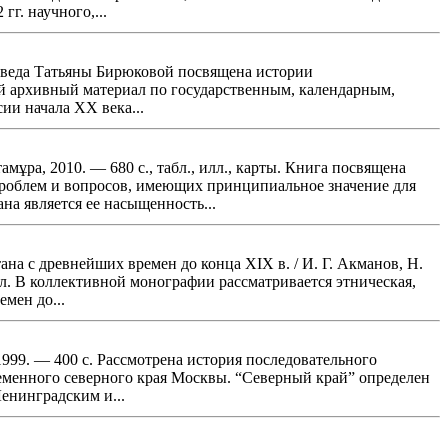
г. научного,...
квоведа Татьяны Бирюковой посвящена истории
 архивный материал по государственным, календарным,
и начала XX века...
мұра, 2010. — 680 с., табл., илл., карты. Книга посвящена
 проблем и вопросов, имеющих принципиальное значение для
а является ее насыщенность...
ана с древнейших времен до конца XIX в. / И. Г. Акманов, Н.
: ил. В коллективной монографии рассматривается этническая,
мен до...
999. — 400 с. Рассмотрена история последовательного
ременного северного края Москвы. “Северный край” определен
енинградским и...