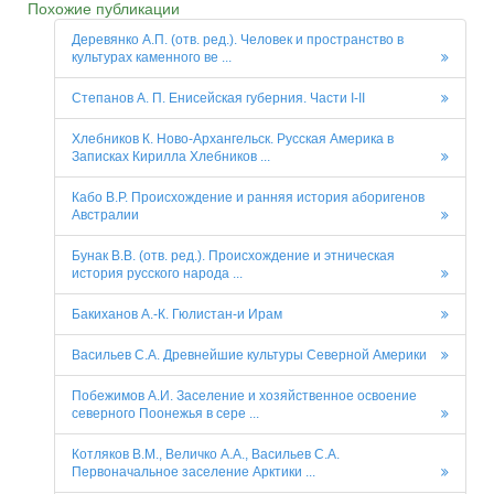
Похожие публикации
Деревянко А.П. (отв. ред.). Человек и пространство в
культурах каменного ве ...
Степанов А. П. Енисейская губерния. Части I-II
Хлебников К. Ново-Архангельск. Русская Америка в
Записках Кирилла Хлебников ...
Кабо В.Р. Происхождение и ранняя история аборигенов
Австралии
Бунак В.В. (отв. ред.). Происхождение и этническая
история русского народа ...
Бакиханов А.-К. Гюлистан-и Ирам
Васильев С.А. Древнейшие культуры Северной Америки
Побежимов А.И. Заселение и хозяйственное освоение
северного Поонежья в сере ...
Котляков В.М., Величко А.А., Васильев С.А.
Первоначальное заселение Арктики ...