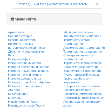
Лихачев Д.С. Культура русского народа X-XVII веков
Меню сайта
Археология
Медицинская латынь
Военная история
Клиническая терминология
Всемирная история
Фармацевтическая
Вспомогательные
терминология
исторические дисциплины
Анатомическая терминология
Древняя и средневековая
Терминология в акушерстве
Русь
Словарь клинической
Историография
терминологии
Исторические личности
Фармацевтический словарь
История Австралии и Океании
Лекарственные растения
История государства и права
Юридическая терминология
История науки и техники
Русско-латинский словарь
История древнего мира
Крылатые фразы и
История стран Азии и Африки
выражения
История стран Европы и
История латинского языка
Америки
Латинский алфавит
Краеведениеи
Латинские (римские) цифры
Мемуары
Грамматика латинского языка
Новая история России
Литература по латинскому
Новейшая история России
языку