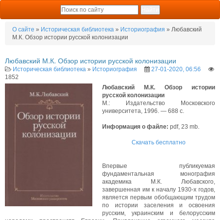
О сайте
»
Историческая библиотека
»
Историография
» Любавский
М.К. Обзор истории русской колонизации
Любавский М.К. Обзор истории русской колонизации
Историческая библиотека
»
Историография
27-01-2020, 06:56
1852
Любавский М.К. Обзор истории
русской колонизации
М.: Издательство Московского
университета, 1996. — 688 с.
Информация о файле:
pdf, 23 mb.
Скачать бесплатно
Впервые публикуемая
фундаментальная монография
академика М.К. Любавского,
завершенная им к началу 1930-х годов,
является первым обобщающим трудом
по истории заселения и освоения
русским, украинским и белорусским