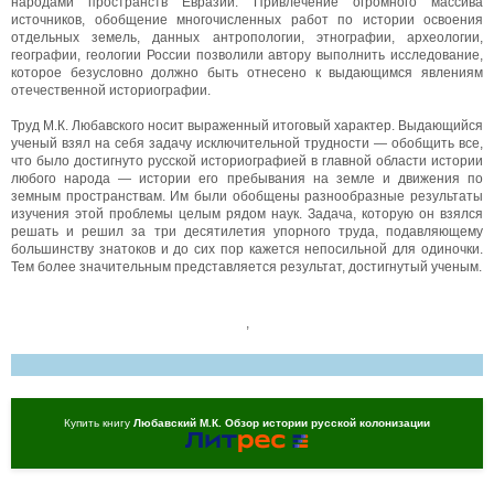
народами пространств Евразии. Привлечение огромного массива
источников, обобщение многочисленных работ по истории освоения
отдельных земель, данных антропологии, этнографии, археологии,
географии, геологии России позволили автору выполнить исследование,
которое безусловно должно быть отнесено к выдающимся явлениям
отечественной историографии.
Труд М.К. Любавского носит выраженный итоговый характер. Выдающийся
ученый взял на себя задачу исключительной трудности — обобщить все,
что было достигнуто русской историографией в главной области истории
любого народа — истории его пребывания на земле и движения по
земным пространствам. Им были обобщены разнообразные результаты
изучения этой проблемы целым рядом наук. Задача, которую он взялся
решать и решил за три десятилетия упорного труда, подавляющему
большинству знатоков и до сих пор кажется непосильной для одиночки.
Тем более значительным представляется результат, достигнутый ученым.
,
Купить книгу
Любавский М.К. Обзор истории русской колонизации